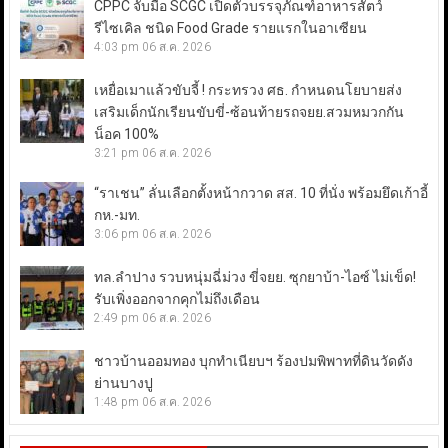
CPPC จับมือ SCGC เปิดตัวบรรจุภัณฑ์อาหารสัตว์
รีไซเคิล ชนิด Food Grade รายแรกในอาเซียน
4:03 pm
06 ส.ค. 2026
เหยื่อเมาแล้วขับจี้ ! กระทรวง ศธ. กำหนดนโยบายส่ง
เสริมเด็กนักเรียนขับขี่-ซ้อนท้ายรถจยย.สวมหมวกกัน
น็อค 100%
3:21 pm
06 ส.ค. 2026
“ราเชน” ลั่นเลือกตั้งหน้ากวาด สส. 10 ที่นั่ง พร้อมยึดเก้าอี้
กห.-มท.
3:06 pm
06 ส.ค. 2026
ทล.ลำปาง รวบหนุ่มฉี่ม่วง ขี่จยย. ซุกยาบ้า-ไอซ์ ไม่เข็ด!
รับเพิ่งออกจากคุกไม่ถึงเดือน
2:49 pm
06 ส.ค. 2026
ชาวบ้านออมทอง บุกทำเนียบฯ ร้องปมพิพาทที่ดินวัดดัง
ย่านบางปู
1:48 pm
06 ส.ค. 2026