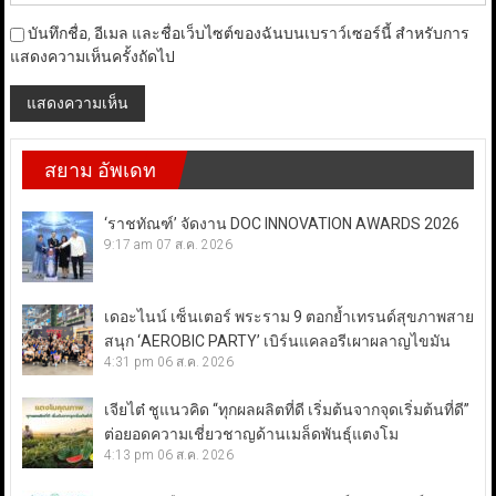
บันทึกชื่อ, อีเมล และชื่อเว็บไซต์ของฉันบนเบราว์เซอร์นี้ สำหรับการ
แสดงความเห็นครั้งถัดไป
สยาม อัพเดท
‘ราชทัณฑ์’ จัดงาน DOC INNOVATION AWARDS 2026
9:17 am
07 ส.ค. 2026
เดอะไนน์ เซ็นเตอร์ พระราม 9 ตอกย้ำเทรนด์สุขภาพสาย
สนุก ‘AEROBIC PARTY’ เบิร์นแคลอรีเผาผลาญไขมัน
4:31 pm
06 ส.ค. 2026
เจียไต๋ ชูแนวคิด “ทุกผลผลิตที่ดี เริ่มต้นจากจุดเริ่มต้นที่ดี”
ต่อยอดความเชี่ยวชาญด้านเมล็ดพันธุ์แตงโม
4:13 pm
06 ส.ค. 2026