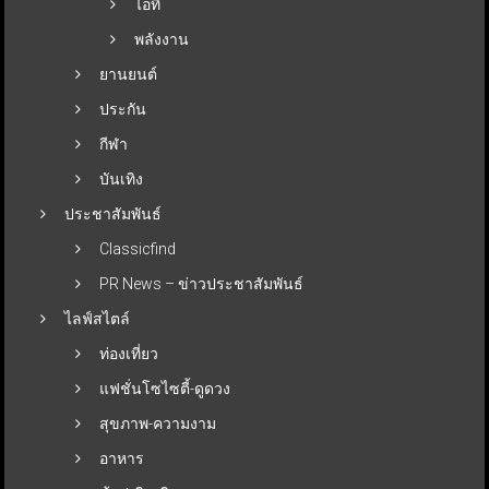
ไอที
พลังงาน
ยานยนต์
ประกัน
กีฬา
บันเทิง
ประชาสัมพันธ์
Classicfind
PR News – ข่าวประชาสัมพันธ์
ไลฟ์สไตล์
ท่องเที่ยว
แฟชั่นโซไซตี้-ดูดวง
สุขภาพ-ความงาม
อาหาร