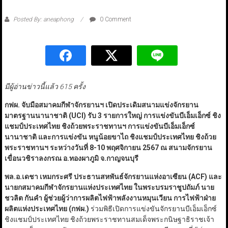
Posted By: aneaphong
0 Comment
มีผู้อ่านข่าวนี้แล้ว 615 ครั้ง
กฟผ. จับมือสมาคมกีฬาจักรยานฯ เปิดประเดิมสนามแข่งจักรยาน
มาตรฐานนานาชาติ (UCI)
รับ 3 รายการใหญ่ การแข่งขันบีเอ็มเอ็กซ์ ชิง
แชมป์ประเทศไทย ชิงถ้วยพระราชทานฯ การแข่งขันบีเอ็มเอ็กซ์
นานาชาติ และการแข่งขัน หนูน้อยขาไถ ชิงแชมป์ประเทศไทย ชิงถ้วย
พระราชทานฯ ระหว่างวันที่ 8-10 พฤศจิกายน 2567 ณ สนามจักรยาน
เขื่อนวชิราลงกรณ อ.ทองผาภูมิ จ.กาญจนบุรี
พล.อ.เดชา เหมกระศรี ประธานสหพันธ์จักรยานแห่งอาเซียน (ACF)
และ
นายกสมาคมกีฬาจักรยานแห่งประเทศไทย ในพระบรมราชูปถัมภ์ นาย
ชวลิต กันคำ ผู้ช่วยผู้ว่าการผลิตไฟฟ้าพลังงานหมุนเวียน การไฟฟ้าฝ่าย
ผลิตแห่งประเทศไทย (กฟผ.)
ร่วมพิธีเปิดการแข่งขันจักรยานบีเอ็มเอ็กซ์
ชิงแชมป์ประเทศไทย ชิงถ้วยพระราชทานสมเด็จพระกนิษฐาธิราชเจ้า