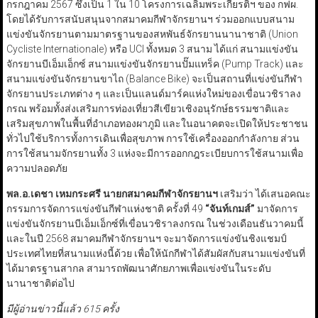
กรกฎาคม 2567 ซึ่งเป็น 1 ใน 10 โครงการเฉลิมพระเกียรติฯ ของ กฟผ.
โดยได้รับการสนับสนุนจากสมาคมกีฬาจักรยานฯ ร่วมออกแบบสนาม
แข่งขันจักรยานตามมาตรฐานของสหพันธ์จักรยานนานาชาติ (Union
Cycliste Internationale) หรือ UCI ทั้งหมด 3 สนาม ได้แก่ สนามแข่งขัน
จักรยานบีเอ็มเอ็กซ์ สนามแข่งขันจักรยานปั๊มแทร็ค (Pump Track) และ
สนามแข่งขันจักรยานขาไถ (Balance Bike) จะเป็นสถานที่แข่งขันกีฬา
จักรยานประเภทต่าง ๆ และเป็นแลนด์มาร์คแห่งใหม่ของเขื่อนวชิราลง
กรณ พร้อมทั้งส่งเสริมการท่องเที่ยวสีเขียวเชิงอนุรักษ์ธรรมชาติและ
เสริมสุขภาพในพื้นที่อำเภอทองผาภูมิ และในอนาคตจะเปิดให้ประชาชน
ทั่วไปใช้บริการทั้งการเดินเพื่อสุขภาพ การใช้เครื่องออกกำลังกาย ส่วน
การใช้สนามจักรยานทั้ง 3 แห่งจะมีการออกกฎระเบียบการใช้สนามเพื่อ
ความปลอดภัย
พล.อ.เดชา เหมกระศรี นายกสมาคมกีฬาจักรยานฯ
เสริมว่า ได้เสนอคณะ
กรรมการจัดการแข่งขันกีฬาแห่งชาติ ครั้งที่ 49
“
จันท์เกมส์
”
มาจัดการ
แข่งขันจักรยานบีเอ็มเอ็กซ์ที่เขื่อนวชิราลงกรณ ในช่วงเดือนธันวาคมนี้
และในปี 2568 สมาคมกีฬาจักรยานฯ จะมาจัดการแข่งขันชิงแชมป์
ประเทศไทยที่สนามแห่งนี้ด้วย เพื่อให้นักกีฬาได้สัมผัสกับสนามแข่งขันที่
ได้มาตรฐานสากล สามารถพัฒนาศักยภาพเพื่อแข่งขันในระดับ
นานาชาติต่อไป
มีผู้อ่านข่าวนี้แล้ว 615 ครั้ง