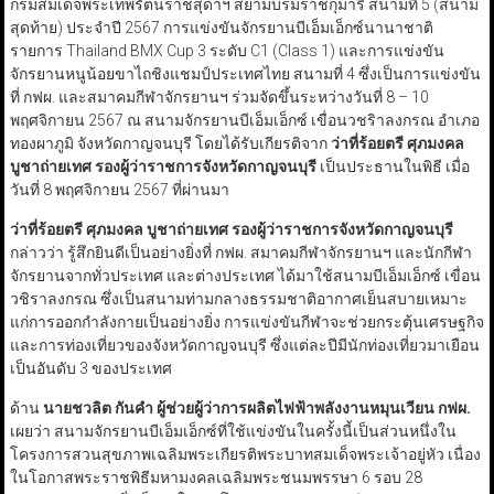
กรมสมเด็จพระเทพรัตนราชสุดาฯ สยามบรมราชกุมารี สนามที่ 5 (สนาม
สุดท้าย) ประจำปี 2567 การแข่งขันจักรยานบีเอ็มเอ็กซ์นานาชาติ
รายการ Thailand BMX Cup 3 ระดับ C1 (Class 1) และการแข่งขัน
จักรยานหนูน้อยขาไถชิงแชมป์ประเทศไทย สนามที่ 4 ซึ่งเป็นการแข่งขัน
ที่ กฟผ. และสมาคมกีฬาจักรยานฯ ร่วมจัดขึ้นระหว่างวันที่ 8 – 10
พฤศจิกายน 2567 ณ สนามจักรยานบีเอ็มเอ็กซ์ เขื่อนวชริาลงกรณ อำเภอ
ทองผาภูมิ จังหวัดกาญจนบุรี โดยได้รับเกียรติจาก
ว่าที่ร้อยตรี ศุภมงคล
บูชาถ่ายเทศ รองผู้ว่าราชการจังหวัดกาญจนบุรี
เป็นประธานในพิธี เมื่อ
วันที่ 8 พฤศจิกายน 2567 ที่ผ่านมา
ว่าที่ร้อยตรี ศุภมงคล บูชาถ่ายเทศ รองผู้ว่าราชการจังหวัดกาญจนบุรี
กล่าวว่า รู้สึกยินดีเป็นอย่างยิ่งที่ กฟผ. สมาคมกีฬาจักรยานฯ และนักกีฬา
จักรยานจากทั่วประเทศ และต่างประเทศ ได้มาใช้สนามบีเอ็มเอ็กซ์ เขื่อน
วชิราลงกรณ ซึ่งเป็นสนามท่ามกลางธรรมชาติอากาศเย็นสบายเหมาะ
แก่การออกกำลังกายเป็นอย่างยิ่ง การแข่งขันกีฬาจะช่วยกระตุ้นเศรษฐกิจ
และการท่องเที่ยวของจังหวัดกาญจนบุรี ซึ่งแต่ละปีมีนักท่องเที่ยวมาเยือน
เป็นอันดับ 3 ของประเทศ
ด้าน
นายชวลิต กันคำ ผู้ช่วยผู้ว่าการผลิตไฟฟ้าพลังงานหมุนเวียน กฟผ.
เผยว่า สนามจักรยานบีเอ็มเอ็กซ์ที่ใช้แข่งขันในครั้งนี้เป็นส่วนหนึ่งใน
โครงการสวนสุขภาพเฉลิมพระเกียรติพระบาทสมเด็จพระเจ้าอยู่หัว เนื่อง
ในโอกาสพระราชพิธีมหามงคลเฉลิมพระชนมพรรษา 6 รอบ 28