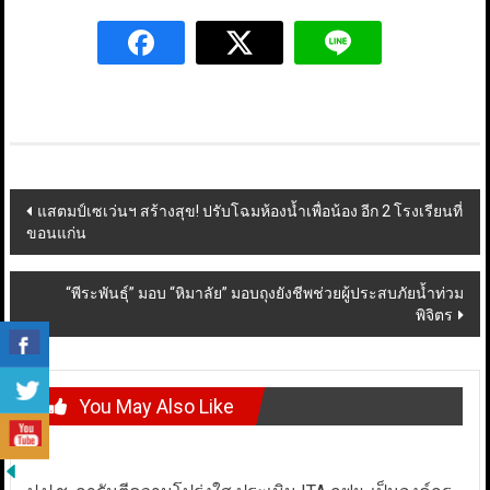
Post
แสตมป์เซเว่นฯ สร้างสุข! ปรับโฉมห้องน้ำเพื่อน้อง อีก 2 โรงเรียนที่
ขอนแก่น
navigation
“พีระพันธุ์” มอบ “หิมาลัย” มอบถุงยังชีพช่วยผู้ประสบภัยน้ำท่วม
พิจิตร
You May Also Like