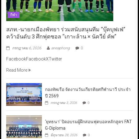
กีฬา
สภท.-นายกเมืองพัทยา ร่วมสนับสนุนทีม “บุ๊คบุฟเฟ่”
คว้าอันดับ 3 ศึกฟุตซอล “เกาะล้าน × นัควีย์ คัพ”
กรกฎาคม 6, 2026
aneaphong
0
FacebookFacebookXTwitter
Read More
กองทัพเรือ จัดงานวันเกียรติยศกีฬานาวี ประจำ
ปี 2569
กรกฎาคม 3, 2026
0
‘ยุทธนา’ ปิดอบรมผู้ฝึกสอนฟุตบอลหลักสูตร FAT
G-Diploma
มิถุนายน 28, 2026
0