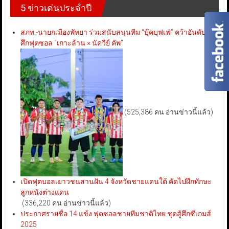
5 ข่าวเด่นประจำปี
สภท.-นายกเมืองพัทยา ร่วมสนับสนุนทีม “บุ๊คบุฟเฟ่” คว้าอันดับ 3
ศึกฟุตซอล “เกาะล้าน × นัควีย์ คัพ”
(525,386 คน อ่านข่าวนี้แล้ว)
เปิดฟุตบอลเยาวชนสานฝัน 4 จังหวัดชายแดนใต้ คัดไปฝึกทักษะ
ลูกหนังต่างแดน
(336,220 คน อ่านข่าวนี้แล้ว)
ประกาศรายชื่อ 14 แข้ง ฟุตซอลชายทีมชาติไทย ชุดสู้ศึกซีเกมส์
2025