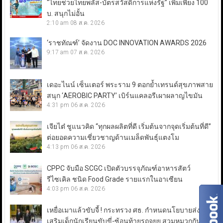
“ไทยช่วยไทยพลัส-บัตรสวัสดิการแห่งรัฐ” เพิ่มเพียง 100
บ. สนุกไม่อั้น
2:10 am
08 ส.ค. 2026
‘ราชทัณฑ์’ จัดงาน DOC INNOVATION AWARDS 2026
9:17 am
07 ส.ค. 2026
เดอะไนน์ เซ็นเตอร์ พระราม 9 ตอกย้ำเทรนด์สุขภาพสาย
สนุก ‘AEROBIC PARTY’ เบิร์นแคลอรีเผาผลาญไขมัน
4:31 pm
06 ส.ค. 2026
เจียไต๋ ชูแนวคิด “ทุกผลผลิตที่ดี เริ่มต้นจากจุดเริ่มต้นที่ดี”
ต่อยอดความเชี่ยวชาญด้านเมล็ดพันธุ์แตงโม
4:13 pm
06 ส.ค. 2026
CPPC จับมือ SCGC เปิดตัวบรรจุภัณฑ์อาหารสัตว์
รีไซเคิล ชนิด Food Grade รายแรกในอาเซียน
4:03 pm
06 ส.ค. 2026
เหยื่อเมาแล้วขับจี้ ! กระทรวง ศธ. กำหนดนโยบายส่ง
เสริมเด็กนักเรียนขับขี่-ซ้อนท้ายรถจยย.สวมหมวกกัน