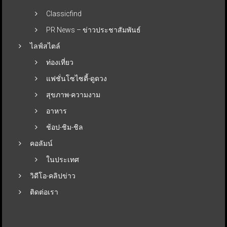
Classicfind
PR News – ข่าวประชาสัมพันธ์
ไลฟ์สไตล์
ท่องเที่ยว
แฟชั่นโซไซตี้-ดูดวง
สุขภาพ-ความงาม
อาหาร
ช้อป-ชิม-ชิล
คอลัมน์
ในประเทศ
วิดีโอ-คลิปข่าว
ติดต่อเรา