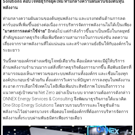
Solutions
ตอบโจทย์ธุรกิจยุคใหม่ ท่ามกลางความผันผวนของต้นทุน
พลังงาน
ท่ามกลางความผันผวนของต้นทุนพลังงาน และแรงกดดันด้านการลด
คาร์บอนที่เพิ่มขึ้นอย่างต่อเนื่อง การบริหารจัดการพลังงานไม่ได้เป็นเพียง
“
มาตรการลดค่าใช้จ่าย
”
อีกต่อไป แต่กำลังก้าวขึ้นมาเป็นหนึ่งในกลยุทธ์
สำคัญของภาคธุรกิจ เพื่อเพิ่มขีดความสามารถในการแข่งขัน ลดความ
เสี่ยงจากราคาพลังงานที่ไม่แน่นอน และสร้างความยั่งยืนให้กับองค์กรใน
ระยะยาว
วันนี้หลายองค์กรต่างเผชิญโจทย์เดียวกัน คือแม้ตลาดจะมีผู้ให้บริการ
ด้านพลังงานจำนวนมาก แต่สิ่งที่ภาคธุรกิจต้องการมากขึ้น คือพันธมิตรที่
สามารถมองเห็นภาพรวมของระบบพลังงานทั้งองค์กร และเชื่อมโยงทุก
องค์ประกอบเข้าด้วยกัน ตั้งแต่การวิเคราะห์ปัญหา การลงทุนในพลังงาน
สะอาด การเลือกใช้เทคโนโลยีเพื่อเพิ่มประสิทธิภาพ ไปจนถึงการวาง
แนวทางสู่เป้าหมาย Net Zero อย่างเป็นระบบ จากความต้องการดังกล่าว
ONNEX Energy Services & Consulting จึงพัฒนาธุรกิจภายใต้แนวคิด
One-Stop Energy Solutions โดยรวบรวมบริการและโซลูชันด้าน
พลังงานไว้อย่างครบวงจร เพื่อตอบโจทย์องค์กรที่ต้องการบริหารจัดการ
พลังงานทั้งระบบผ่านพันธมิตรเพียงรายเดียว