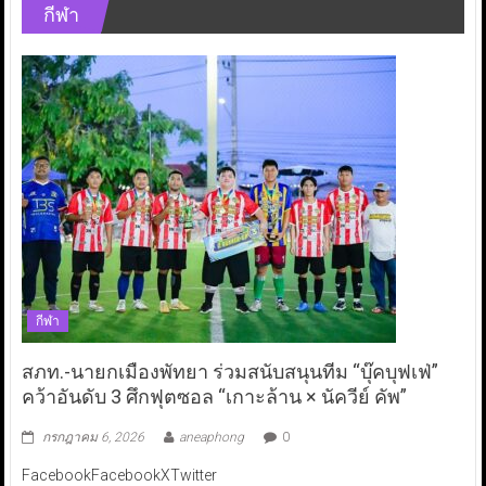
กีฬา
กีฬา
สภท.-นายกเมืองพัทยา ร่วมสนับสนุนทีม “บุ๊คบุฟเฟ่”
คว้าอันดับ 3 ศึกฟุตซอล “เกาะล้าน × นัควีย์ คัพ”
กรกฎาคม 6, 2026
aneaphong
0
FacebookFacebookXTwitter