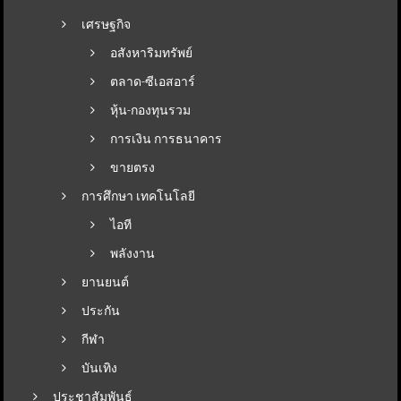
เศรษฐกิจ
อสังหาริมทรัพย์
ตลาด-ซีเอสอาร์
หุ้น-กองทุนรวม
การเงิน การธนาคาร
ขายตรง
การศึกษา เทคโนโลยี
ไอที
พลังงาน
ยานยนต์
ประกัน
กีฬา
บันเทิง
ประชาสัมพันธ์