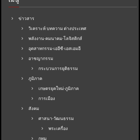
ข่าวสาร
วิเคราะห์ บทความ ต่างประเทศ
พลังงาน-คมนาคม-โลจิสติกส์
อุตสาหกรรม-เออีซี-เอสเอมอี
อาชญากรรม
กระบวนการยุติธรรม
ภูมิภาค
เกษตรยุคใหม่-ภูมิภาค
การเมือง
สังคม
ศาสนา-วัฒนธรรม
พระเครื่อง
กทม