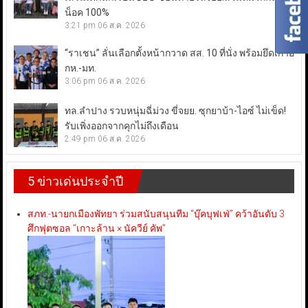
น็อค 100%
3:21 pm
06 ส.ค. 2026
“ราเชน” ลั่นเลือกตั้งหน้ากวาด สส. 10 ที่นั่ง พร้อมยึดเก้าอี้
กห.-มท.
3:06 pm
06 ส.ค. 2026
ทล.ลำปาง รวบหนุ่มฉี่ม่วง ขี่จยย. ซุกยาบ้า-ไอซ์ ไม่เข็ด!
รับเพิ่งออกจากคุกไม่ถึงเดือน
2:49 pm
06 ส.ค. 2026
5 ข่าวเด่นประจำปี
สภท.-นายกเมืองพัทยา ร่วมสนับสนุนทีม “บุ๊คบุฟเฟ่” คว้าอันดับ 3
ศึกฟุตซอล “เกาะล้าน × นัควีย์ คัพ”