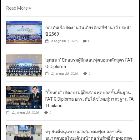
Read More
กองทัพเรือ จัดงานวันเกียรติยศกีฬานาวี ประจำ
ปี 2569
กรกฎาคม 3, 2026
0
‘ยุทธนา’ ปิดอบรมผู้ฝึกสอนฟุตบอลหลักสูตร FAT
G-Diploma
มิถุนายน 28, 2026
0
“บิ๊กหยิม” เปิดอบรมผู้ฝึกสอนฟุตบอลขั้นพื้นฐาน
FAT G Diploma ยกระดับโค้ชไทยสู่มาตรฐาน FA
Thailand
มิถุนายน 25, 2026
0
ทรู ยินดีหนุนทางออกสมาคมฟุตบอลฯ เพื่อ
อนาคตบอลไทยเดินหน้าต่อ รับสิทธิ์ถ่ายทอดสด