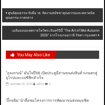
Post
ศูนย์คุณธรรม จับมือ วธ. จัดงานสมัชชาคุณธรรมและตลาดนัด
คุณธรรม ภาคกลาง
navigation
เฉลิมฉลองเทศกาลไหว้พระจันทร์ปีนี้ “The Art of Mid-Autumn
2026” จากโรงแรมอวานี รัชดา กรุงเทพฯ
You May Also Like
“อลงกรณ์” มั่นใจปี’66 เปิดประตูอีสานขนส่งสินค้าเกษตรสู่
ยุโรปและแปซิฟิกสำเร็จ
มกราคม 26, 2023
admin
0
‘บิ๊กหยิม’ นำสื่อชมโครงการการพัฒนาขนส่งหมอชิต