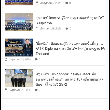
กรกฎาคม 3, 2026
0
‘ยุทธนา’ ปิดอบรมผู้ฝึกสอนฟุตบอลหลักสูตร FAT
G-Diploma
มิถุนายน 28, 2026
0
“บิ๊กหยิม” เปิดอบรมผู้ฝึกสอนฟุตบอลขั้นพื้นฐาน
FAT G Diploma ยกระดับโค้ชไทยสู่มาตรฐาน FA
Thailand
มิถุนายน 25, 2026
0
ทรู ยินดีหนุนทางออกสมาคมฟุตบอลฯ เพื่อ
อนาคตบอลไทยเดินหน้าต่อ รับสิทธิ์ถ่ายทอดสด
ทีมชาติไทยถึงปี 2572
มิถุนายน 25, 2026
0