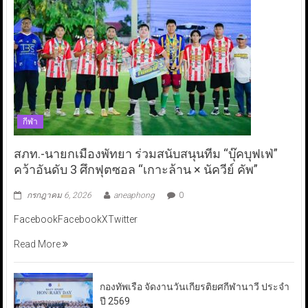
กีฬา
สภท.-นายกเมืองพัทยา ร่วมสนับสนุนทีม “บุ๊คบุฟเฟ่”
คว้าอันดับ 3 ศึกฟุตซอล “เกาะล้าน × นัควีย์ คัพ”
กรกฎาคม 6, 2026
aneaphong
0
FacebookFacebookXTwitter
Read More
กองทัพเรือ จัดงานวันเกียรติยศกีฬานาวี ประจำ
ปี 2569