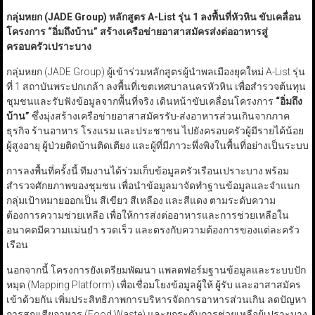
กลุ่มหยก (JADE Group
)
หลักสูตร A-List
รุ่น 1 ลงพื้นที่หัวหิน ขับเคลื่อน
โครงการ
“
อิ่มถึงบ้าน
”
สร้างเครือข่ายอาสาสมัครส่งต่ออาหารสู่
ครอบครัวเปราะบาง
กลุ่มหยก (JADE Group) ผู้เข้าร่วมหลักสูตรผู้นำพลเมืองยุคใหม่ A-List รุ่น
ที่ 1 สถาบันพระปกเกล้า ลงพื้นที่เขตเทศบาลนครหัวหิน เพื่อสำรวจต้นทุน
ชุมชนและรับฟังข้อมูลจากพื้นที่จริง เดินหน้าขับเคลื่อนโครงการ
“
อิ่มถึง
บ้าน
”
ซึ่งมุ่งสร้างเครือข่ายอาสาสมัครรับ-ส่งอาหารส่วนเกินจากภาค
ธุรกิจ ร้านอาหาร โรงแรม และประชาชน ไปยังครอบครัวผู้มีรายได้น้อย
ผู้สูงอายุ ผู้ป่วยติดบ้านติดเตียง และผู้ที่มีภาวะพึ่งพิงในพื้นที่อย่างเป็นระบบ
การลงพื้นที่ครั้งนี้ ทีมงานได้ร่วมเก็บข้อมูลครัวเรือนเปราะบาง พร้อม
สำรวจศักยภาพของชุมชน เพื่อนำข้อมูลมาจัดทำฐานข้อมูลและจำแนก
กลุ่มเป้าหมายออกเป็น สีเขียว สีเหลือง และสีแดง ตามระดับความ
ต้องการความช่วยเหลือ เพื่อให้การส่งต่ออาหารและการช่วยเหลือใน
อนาคตมีความแม่นยำ รวดเร็ว และตรงกับความต้องการของแต่ละครัว
เรือน
นอกจากนี้ โครงการยังเตรียมพัฒนา แพลตฟอร์มฐานข้อมูลและระบบปัก
หมุด (Mapping Platform) เพื่อเชื่อมโยงข้อมูลผู้ให้ ผู้รับ และอาสาสมัคร
เข้าด้วยกัน เพิ่มประสิทธิภาพการบริหารจัดการอาหารส่วนเกิน ลดปัญหา
การสูญเสียอาหาร (Food Waste) และยกระดับการช่วยเหลือผู้เปราะบาง