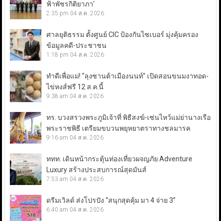
ฟ้าพัชรกิติยาภา’
2:35 pm
04 ส.ค. 2026
ศาลยุติธรรม ตั้งศูนย์ CIC ป้องกันไซเบอร์ มุ่งคุ้มครอง
ข้อมูลคดี-ประชาชน
1:18 pm
04 ส.ค. 2026
ทำดีเพื่อแม่! “ลุงซานต้าเมืองนนท์” เปิดสอนขนมงาทอด-
ไข่หงส์ฟรี 12 ส.ค.นี้
9:38 am
04 ส.ค. 2026
ทร. บวงสรวงพระภูมิเจ้าที่ พิธีสงฆ์-เซ่นไหว้แม่ย่านางเรือ
พระราชพิธี เตรียมขบวนพยุหยาตราทางชลมารค
9:16 am
04 ส.ค. 2026
ททท. เดินหน้ากระตุ้นท่องเที่ยวผจญภัย Adventure
Luxury สร้างประสบการณ์สุดมันส์
7:53 am
04 ส.ค. 2026
ดรีมเวิลด์ ส่งโปรปัง “สนุกสุดคุ้ม มา 4 จ่าย 3”
6:40 am
04 ส.ค. 2026