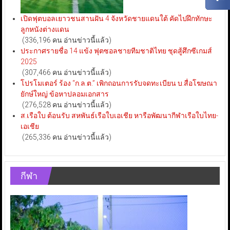
เปิดฟุตบอลเยาวชนสานฝัน 4 จังหวัดชายแดนใต้ คัดไปฝึกทักษะ
ลูกหนังต่างแดน
(336,196 คน อ่านข่าวนี้แล้ว)
ประกาศรายชื่อ 14 แข้ง ฟุตซอลชายทีมชาติไทย ชุดสู้ศึกซีเกมส์
2025
(307,466 คน อ่านข่าวนี้แล้ว)
โปรโมเตอร์ ร้อง “ก.ล.ต.” เพิกถอนการรับจดทะเบียน บ.สื่อโฆษณา
ยักษ์ใหญ่ ข้อหาปลอมเอกสาร
(276,528 คน อ่านข่าวนี้แล้ว)
ส.เรือใบ ต้อนรับ สหพันธ์เรือใบเอเชีย หารือพัฒนากีฬาเรือใบไทย-
เอเชีย
(265,336 คน อ่านข่าวนี้แล้ว)
กีฬา