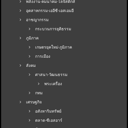
พลังงาน-คมนาคม-โลจิสติกส์
อุตสาหกรรม-เออีซี-เอสเอมอี
อาชญากรรม
กระบวนการยุติธรรม
ภูมิภาค
เกษตรยุคใหม่-ภูมิภาค
การเมือง
สังคม
ศาสนา-วัฒนธรรม
พระเครื่อง
กทม
เศรษฐกิจ
อสังหาริมทรัพย์
ตลาด-ซีเอสอาร์