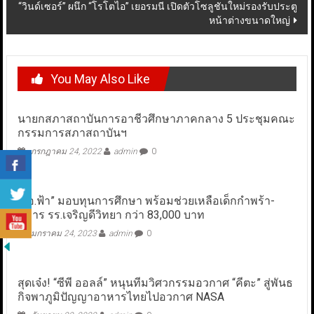
“วินด์เซอร์” ผนึก “โรโตไอ” เยอรมนี เปิดตัวโซลูชันใหม่รองรับประตู
หน้าต่างขนาดใหญ่
You May Also Like
นายกสภาสถาบันการอาชีวศึกษาภาคกลาง 5 ประชุมคณะ
กรรมการสภาสถาบันฯ
กรกฎาคม 24, 2022
admin
0
“ผอ.ฟ้า” มอบทุนการศึกษา พร้อมช่วยเหลือเด็กกำพร้า-
พิการ รร.เจริญดีวิทยา กว่า 83,000 บาท
มกราคม 24, 2023
admin
0
สุดเจ๋ง! “ซีพี ออลล์” หนุนทีมวิศวกรรมอวกาศ “คีตะ” สู่พันธ
กิจพาภูมิปัญญาอาหารไทยไปอวกาศ NASA