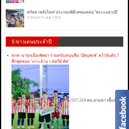
ศรัทธาหลั่งไหล! ประกอบพิธีเททองหล่อ “พระแม่ธรณี”
3:34 pm
01 ส.ค. 2026
5 ข่าวเด่นประจำปี
สภท.-นายกเมืองพัทยา ร่วมสนับสนุนทีม “บุ๊คบุฟเฟ่” คว้าอันดับ 3
ศึกฟุตซอล “เกาะล้าน × นัควีย์ คัพ”
(507,269 คน อ่านข่าวนี้แล้ว)