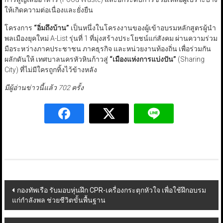
ให้เกิดความต่อเนื่องและยั่งยืน
โครงการ
“
อิ่มถึงบ้าน
”
เป็นหนึ่งในโครงงานของผู้เข้าอบรมหลักสูตรผู้นำ
พลเมืองยุคใหม่ A-List รุ่นที่ 1 ที่มุ่งสร้างประโยชน์แก่สังคม ผ่านความร่วม
มือระหว่างภาคประชาชน ภาคธุรกิจ และหน่วยงานท้องถิ่น เพื่อร่วมกัน
ผลักดันให้ เทศบาลนครหัวหินก้าวสู่
“
เมืองแห่งการแบ่งปัน
”
(Sharing
City) ที่ไม่มีใครถูกทิ้งไว้ข้างหลัง
มีผู้อ่านข่าวนี้แล้ว 702 ครั้ง
Post
กองทัพเรือ รับมอบหุ่นฝึก CPR-เครื่องกระตุกหัวใจ เพื่อใช้ฝึกอบรม
แก่กำลังพล ช่วยชีวิตขั้นพื้นฐาน
navigation