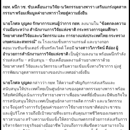
กยท. ผนึก วช. ขับเคลื่อนงานวิจัย-นวัตกรรมยางพารา เสริมแกร่งอุตสาห
กรรมฯ พร้อมเพิ่มมูลค่ายางพาราไทยสู่ความยั่งยืน
นายโกศล บุญคง รักษาการแทนผู้ว่าการ กยท.
ลงนามใน
“ข้อตกลงความ
ร่วมมือระหว่าง สำนักงานการวิจัยแห่งชาติ กระทรวงการอุดมศึกษา
วิทยาศาสตร์วิจัยและนวัตกรรม และ การยางแห่งประเทศไทย กระทรวง
เกษตรและสหกรณ์”
ณ โรงแรมเซ็นทาราแกรนด์ และบางกอก
คอนเวนชันเซ็นเตอร์ เซ็นทรัลเวิลด์ โดยมี
นางสาววิภารัตน์ ดีอ่อง ผู้
อำนวยการสำนักงานการวิจัยแห่งชาติ
เป็นผู้ร่วมลงนาม พร้อมผนึกกำลัง
ร่วมส่งเสริม – สนับสนุน – ขับเคลื่อนผลงานด้านยางพาราด้วย
วิทยาศาสตร์ วิจัยและนวัตกรรม เสริมความเข้มแข็งทางวิชาการ มุ่งสู่
การพัฒนาอุตสาหกรรมยางของประเทศอย่างยั่งยืน
นายโกศล บุญคง
กล่าวว่า กยท. ให้ความสำคัญกับการส่งเสริมและ
สนับสนุนให้ประเทศไทยเป็นศูนย์กลางของอุตสาหกรรมยางพารา พร้อม
วิสัยทัศน์ที่มุ่งเน้นการบริหารยางพาราเพื่ออนาคตที่ยั่งยืนและมีพันธกิจใน
การสนับสนุนให้ประเทศเป็นศูนย์กลางการผลิต การค้า และนวัตกรรม
ยาง จึงมุ่งสร้างการรับรู้คุณค่าของการใช้ยางธรรมชาติต่อประชาชน
และผู้บริโภค รวมถึงมีเป้าหมายที่จะยกระดับคุณภาพชีวิตของเกษตรกร
ชาวสวนยาง สร้างความเข้มแข็งให้สถาบันเกษตรกรด้วยการส่งเสริมการ
บริหารจัดการธุรกิจอย่างมืออาชีพ ไปจนถึงการเพิ่มขีดความสามารถใน