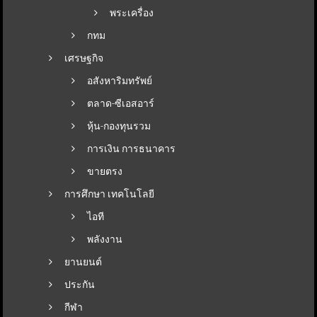
พระเครื่อง
กทม
เศรษฐกิจ
อสังหาริมทรัพย์
ตลาด-ซีเอสอาร์
หุ้น-กองทุนรวม
การเงิน การธนาคาร
ขายตรง
การศึกษา เทคโนโลยี
ไอที
พลังงาน
ยานยนต์
ประกัน
กีฬา