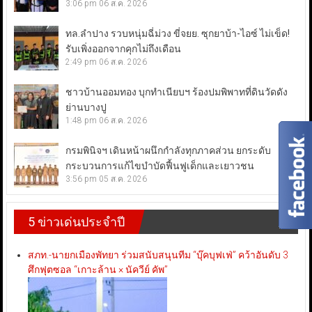
3:06 pm
06 ส.ค. 2026
ทล.ลำปาง รวบหนุ่มฉี่ม่วง ขี่จยย. ซุกยาบ้า-ไอซ์ ไม่เข็ด!
รับเพิ่งออกจากคุกไม่ถึงเดือน
2:49 pm
06 ส.ค. 2026
ชาวบ้านออมทอง บุกทำเนียบฯ ร้องปมพิพาทที่ดินวัดดัง
ย่านบางปู
1:48 pm
06 ส.ค. 2026
กรมพินิจฯ เดินหน้าผนึกกำลังทุกภาคส่วน ยกระดับ
กระบวนการแก้ไขบำบัดฟื้นฟูเด็กและเยาวชน
3:56 pm
05 ส.ค. 2026
5 ข่าวเด่นประจำปี
สภท.-นายกเมืองพัทยา ร่วมสนับสนุนทีม “บุ๊คบุฟเฟ่” คว้าอันดับ 3
ศึกฟุตซอล “เกาะล้าน × นัควีย์ คัพ”