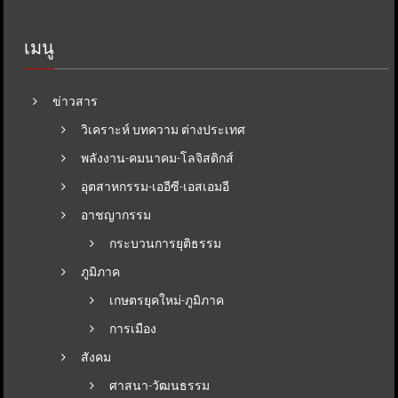
เมนู
ข่าวสาร
วิเคราะห์ บทความ ต่างประเทศ
พลังงาน-คมนาคม-โลจิสติกส์
อุตสาหกรรม-เออีซี-เอสเอมอี
อาชญากรรม
กระบวนการยุติธรรม
ภูมิภาค
เกษตรยุคใหม่-ภูมิภาค
การเมือง
สังคม
ศาสนา-วัฒนธรรม