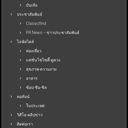
บันเทิง
ประชาสัมพันธ์
Classicfind
PR News – ข่าวประชาสัมพันธ์
ไลฟ์สไตล์
ท่องเที่ยว
แฟชั่นโซไซตี้-ดูดวง
สุขภาพ-ความงาม
อาหาร
ช้อป-ชิม-ชิล
คอลัมน์
ในประเทศ
วิดีโอ-คลิปข่าว
ติดต่อเรา