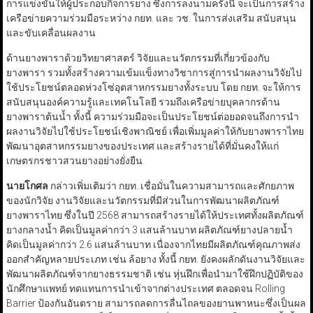
การแข่งขันให้ผู้ประกอบกิจการยาง ซึ่งการลงนามครั้งนี้ จะเป็นการสร้าง
เครือข่ายความร่วมมือระหว่าง กยท. และ วช. ในการส่งเสริม สนับสนุน
และขับเคลื่อนผลงาน
ด้านยางพาราด้วยวิทยาศาสตร์ วิจัยและนวัตกรรมที่เกี่ยวข้องกับ
ยางพารา รวมทั้งสร้างความเข้มแข็งทางวิชาการสู่การนำผลงานวิจัยไป
ใช้ประโยชน์ตลอดห่วงโซ่อุตสาหกรรมยางทั้งระบบ โดย กยท. จะให้การ
สนับสนุนองค์ความรู้และเทคโนโลยี รวมถึงเครือข่ายบุคลากรด้าน
ยางพาราต้นน้ำ ทั้งนี้ ความร่วมมือจะเป็นประโยชน์ต่อยอดจนถึงการนำ
ผลงานวิจัยไปใช้ประโยชน์เชิงพาณิชย์ เพื่อเพิ่มมูลค่าให้กับยางพาราไทย
พัฒนาอุตสาหกรรมยางของประเทศ และสร้างรายได้ที่มั่นคงให้แก่
เกษตรกรชาวสวนยางอย่างยั่งยืน
นายโกศล
กล่าวเพิ่มเติมว่า กยท. เชื่อมั่นในความสามารถและศักยภาพ
ของนักวิจัย งานวิจัยและนวัตกรรมที่มีส่วนในการพัฒนาผลิตภัณฑ์
ยางพาราไทย ซึ่งในปี 2568 สามารถสร้างรายได้ให้ประเทศทั้งผลิตภัณฑ์
ยางกลางน้ำ คิดเป็นมูลค่ากว่า 3 แสนล้านบาท ผลิตภัณฑ์ยางปลายน้ำ
คิดเป็นมูลค่ากว่า 2.6 แสนล้านบาท เนื่องจากไทยมีผลิตภัณฑ์คุณภาพส่ง
ออกสำคัญหลายประเภท เช่น ล้อยาง ทั้งนี้ กยท. ยังคงผลักดันงานวิจัยและ
พัฒนาผลิตภัณฑ์จากยางธรรมชาติ เช่น หุ่นฝึกเพื่อนำมาใช้ฝึกปฏิบัติของ
นักศึกษาแพทย์ ทดแทนการนำเข้าจากต่างประเทศ ตลอดจน Rolling
Barrier ป้องกันอันตราย สามารถลดการลื่นไถลของยานพาหนะซึ่งเป็นผล