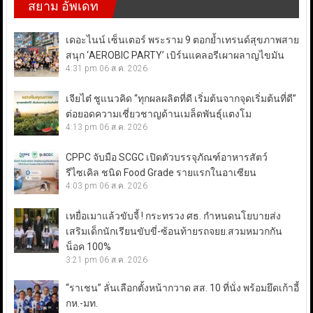
สยาม อัพเดท
เดอะไนน์ เซ็นเตอร์ พระราม 9 ตอกย้ำเทรนด์สุขภาพสาย
สนุก ‘AEROBIC PARTY’ เบิร์นแคลอรีเผาผลาญไขมัน
4:31 pm
06 ส.ค. 2026
เจียไต๋ ชูแนวคิด “ทุกผลผลิตที่ดี เริ่มต้นจากจุดเริ่มต้นที่ดี”
ต่อยอดความเชี่ยวชาญด้านเมล็ดพันธุ์แตงโม
4:13 pm
06 ส.ค. 2026
CPPC จับมือ SCGC เปิดตัวบรรจุภัณฑ์อาหารสัตว์
รีไซเคิล ชนิด Food Grade รายแรกในอาเซียน
4:03 pm
06 ส.ค. 2026
เหยื่อเมาแล้วขับจี้ ! กระทรวง ศธ. กำหนดนโยบายส่ง
เสริมเด็กนักเรียนขับขี่-ซ้อนท้ายรถจยย.สวมหมวกกัน
น็อค 100%
3:21 pm
06 ส.ค. 2026
“ราเชน” ลั่นเลือกตั้งหน้ากวาด สส. 10 ที่นั่ง พร้อมยึดเก้าอี้
กห.-มท.