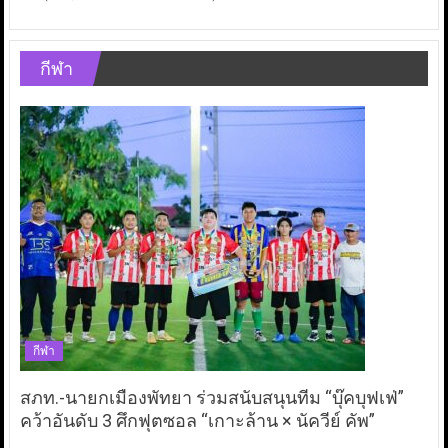
กีฬา
กีฬา
สภท.-นายกเมืองพัทยา ร่วมสนับสนุนทีม “บุ๊คบุฟเฟ่”
คว้าอันดับ 3 ศึกฟุตซอล “เกาะล้าน × นัควีย์ คัพ”