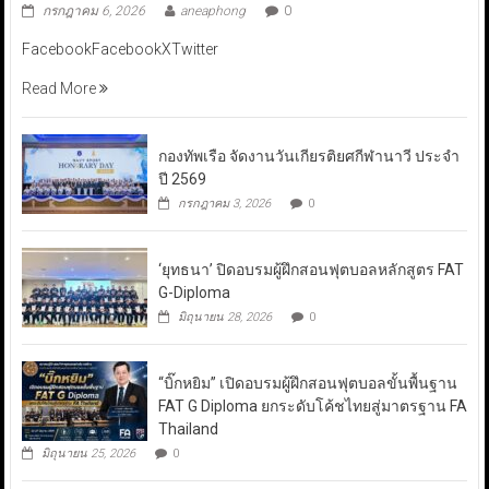
กรกฎาคม 6, 2026
aneaphong
0
FacebookFacebookXTwitter
Read More
กองทัพเรือ จัดงานวันเกียรติยศกีฬานาวี ประจำ
ปี 2569
กรกฎาคม 3, 2026
0
‘ยุทธนา’ ปิดอบรมผู้ฝึกสอนฟุตบอลหลักสูตร FAT
G-Diploma
มิถุนายน 28, 2026
0
“บิ๊กหยิม” เปิดอบรมผู้ฝึกสอนฟุตบอลขั้นพื้นฐาน
FAT G Diploma ยกระดับโค้ชไทยสู่มาตรฐาน FA
Thailand
มิถุนายน 25, 2026
0