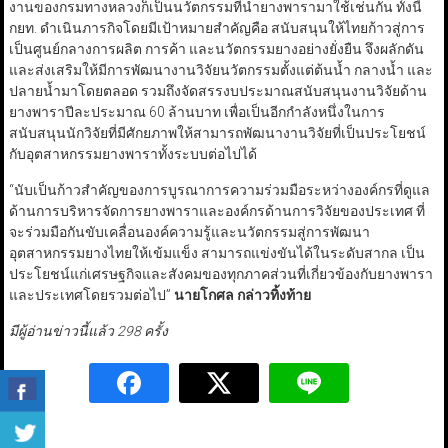
งานของกรมทางหลวงก็เป็นนวัตกรรมที่นำยางพารามาใช้เช่นกัน ทั้งนี้
กยท. ดำเนินภารกิจโดยมีเป้าหมายสำคัญคือ สนับสนุนให้ไทยก้าวสู่การ
เป็นศูนย์กลางการผลิต การค้า และนวัตกรรมยางอย่างยั่งยืน จึงผลักดัน
และส่งเสริมให้มีการพัฒนางานวิจัยนวัตกรรมตั้งแต่ต้นน้ำ กลางน้ำ และ
ปลายน้ำมาโดยตลอด รวมถึงจัดสรรงบประมาณสนับสนุนงานวิจัยด้าน
ยางพาราปีละประมาณ 60 ล้านบาท เพื่อเป็นอีกกำลังหนึ่งในการ
สนับสนุนนักวิจัยที่มีศักยภาพให้สามารถพัฒนางานวิจัยที่เป็นประโยชน์
กับอุตสาหกรรมยางพาราทั้งระบบต่อไปได้
“นับเป็นก้าวสำคัญของการบูรณาการความร่วมมือระหว่างองค์กรที่ดูแล
ด้านการบริหารจัดการยางพาราและองค์กรด้านการวิจัยของประเทศ ที่
จะร่วมมือกันขับเคลื่อนองค์ความรู้และนวัตกรรมสู่การพัฒนา
อุตสาหกรรมยางไทยให้เข้มแข็ง สามารถแข่งขันได้ในระดับสากล เป็น
ประโยชน์แก่เศรษฐกิจและสังคมของทุกภาคส่วนที่เกี่ยวข้องกับยางพารา
และประเทศโดยรวมต่อไป”
นายโกศล กล่าวทิ้งท้าย
มีผู้อ่านข่าวนี้แล้ว 298 ครั้ง