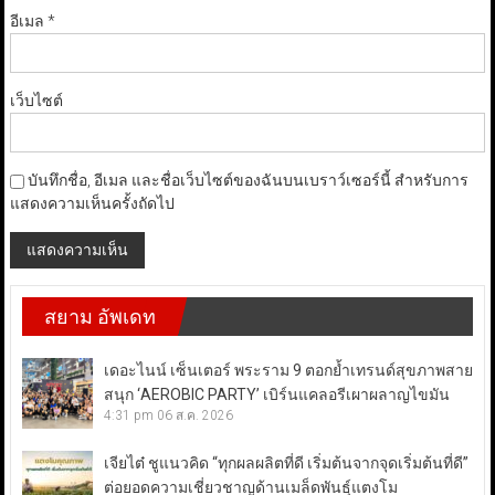
อีเมล
*
เว็บไซต์
บันทึกชื่อ, อีเมล และชื่อเว็บไซต์ของฉันบนเบราว์เซอร์นี้ สำหรับการ
แสดงความเห็นครั้งถัดไป
สยาม อัพเดท
เดอะไนน์ เซ็นเตอร์ พระราม 9 ตอกย้ำเทรนด์สุขภาพสาย
สนุก ‘AEROBIC PARTY’ เบิร์นแคลอรีเผาผลาญไขมัน
4:31 pm
06 ส.ค. 2026
เจียไต๋ ชูแนวคิด “ทุกผลผลิตที่ดี เริ่มต้นจากจุดเริ่มต้นที่ดี”
ต่อยอดความเชี่ยวชาญด้านเมล็ดพันธุ์แตงโม