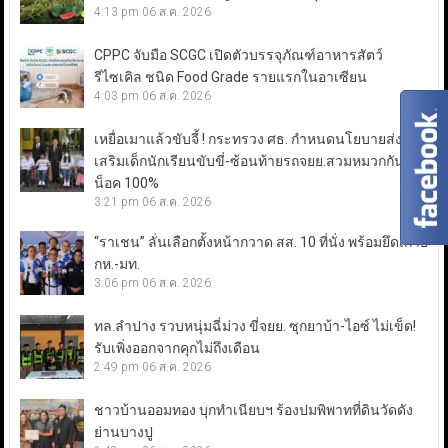
4:13 pm
06 ส.ค. 2026
CPPC จับมือ SCGC เปิดตัวบรรจุภัณฑ์อาหารสัตว์
รีไซเคิล ชนิด Food Grade รายแรกในอาเซียน
4:03 pm
06 ส.ค. 2026
เหยื่อเมาแล้วขับจี้ ! กระทรวง ศธ. กำหนดนโยบายส่ง
เสริมเด็กนักเรียนขับขี่-ซ้อนท้ายรถจยย.สวมหมวกกัน
น็อค 100%
3:21 pm
06 ส.ค. 2026
“ราเชน” ลั่นเลือกตั้งหน้ากวาด สส. 10 ที่นั่ง พร้อมยึดเก้าอี้
กห.-มท.
3:06 pm
06 ส.ค. 2026
ทล.ลำปาง รวบหนุ่มฉี่ม่วง ขี่จยย. ซุกยาบ้า-ไอซ์ ไม่เข็ด!
รับเพิ่งออกจากคุกไม่ถึงเดือน
2:49 pm
06 ส.ค. 2026
ชาวบ้านออมทอง บุกทำเนียบฯ ร้องปมพิพาทที่ดินวัดดัง
ย่านบางปู