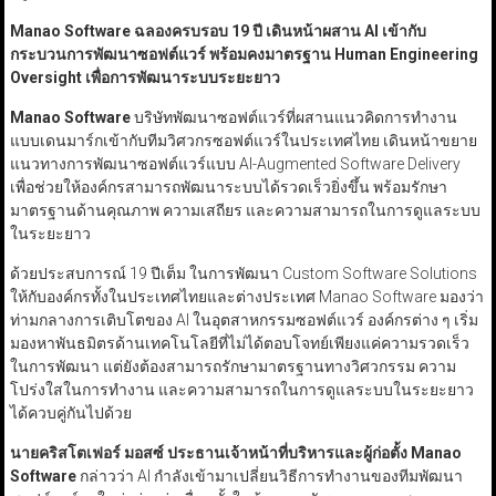
Manao Software
ฉลองครบรอบ
19
ปี เดินหน้าผสาน AI
เข้ากับ
กระบวนการพัฒนาซอฟต์แวร์ พร้อมคงมาตรฐาน Human Engineering
Oversight
เพื่อการพัฒนาระบบระยะยาว
Manao Software
บริษัทพัฒนาซอฟต์แวร์ที่ผสานแนวคิดการทำงาน
แบบเดนมาร์กเข้ากับทีมวิศวกรซอฟต์แวร์ในประเทศไทย เดินหน้าขยาย
แนวทางการพัฒนาซอฟต์แวร์แบบ AI-Augmented Software Delivery
เพื่อช่วยให้องค์กรสามารถพัฒนาระบบได้รวดเร็วยิ่งขึ้น พร้อมรักษา
มาตรฐานด้านคุณภาพ ความเสถียร และความสามารถในการดูแลระบบ
ในระยะยาว
ด้วยประสบการณ์ 19 ปีเต็ม ในการพัฒนา Custom Software Solutions
ให้กับองค์กรทั้งในประเทศไทยและต่างประเทศ Manao Software มองว่า
ท่ามกลางการเติบโตของ AI ในอุตสาหกรรมซอฟต์แวร์ องค์กรต่าง ๆ เริ่ม
มองหาพันธมิตรด้านเทคโนโลยีที่ไม่ได้ตอบโจทย์เพียงแค่ความรวดเร็ว
ในการพัฒนา แต่ยังต้องสามารถรักษามาตรฐานทางวิศวกรรม ความ
โปร่งใสในการทำงาน และความสามารถในการดูแลระบบในระยะยาว
ได้ควบคู่กันไปด้วย
นายคริสโตเฟอร์ มอสซ์ ประธานเจ้าหน้าที่บริหารและผู้ก่อตั้ง Manao
Software
กล่าวว่า AI กำลังเข้ามาเปลี่ยนวิธีการทำงานของทีมพัฒนา