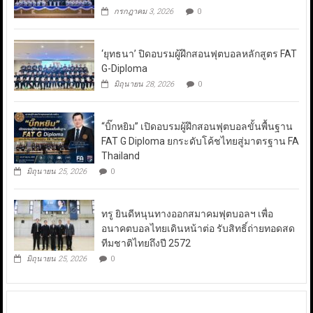
กรกฎาคม 3, 2026
0
‘ยุทธนา’ ปิดอบรมผู้ฝึกสอนฟุตบอลหลักสูตร FAT
G-Diploma
มิถุนายน 28, 2026
0
“บิ๊กหยิม” เปิดอบรมผู้ฝึกสอนฟุตบอลขั้นพื้นฐาน
FAT G Diploma ยกระดับโค้ชไทยสู่มาตรฐาน FA
Thailand
มิถุนายน 25, 2026
0
ทรู ยินดีหนุนทางออกสมาคมฟุตบอลฯ เพื่อ
อนาคตบอลไทยเดินหน้าต่อ รับสิทธิ์ถ่ายทอดสด
ทีมชาติไทยถึงปี 2572
มิถุนายน 25, 2026
0