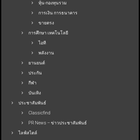
หุ้น-กองทุนรวม
การเงิน การธนาคาร
ขายตรง
การศึกษา เทคโนโลยี
ไอที
พลังงาน
ยานยนต์
ประกัน
กีฬา
บันเทิง
ประชาสัมพันธ์
Classicfind
PR News – ข่าวประชาสัมพันธ์
ไลฟ์สไตล์