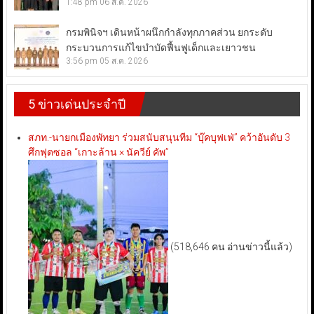
1:48 pm
06 ส.ค. 2026
กรมพินิจฯ เดินหน้าผนึกกำลังทุกภาคส่วน ยกระดับ
กระบวนการแก้ไขบำบัดฟื้นฟูเด็กและเยาวชน
3:56 pm
05 ส.ค. 2026
5 ข่าวเด่นประจำปี
สภท.-นายกเมืองพัทยา ร่วมสนับสนุนทีม “บุ๊คบุฟเฟ่” คว้าอันดับ 3
ศึกฟุตซอล “เกาะล้าน × นัควีย์ คัพ”
(518,646 คน อ่านข่าวนี้แล้ว)