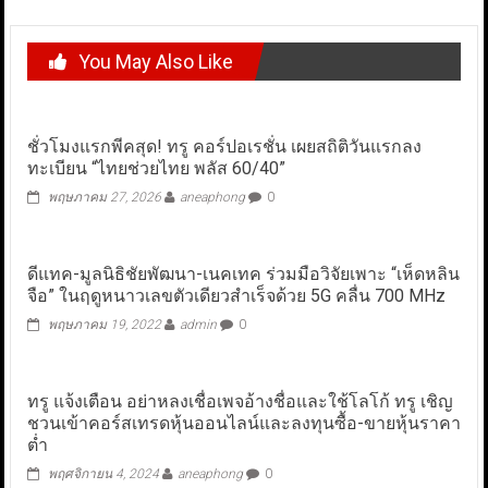
You May Also Like
ชั่วโมงแรกพีคสุด! ทรู คอร์ปอเรชั่น เผยสถิติวันแรกลง
ทะเบียน “ไทยช่วยไทย พลัส 60/40”
พฤษภาคม 27, 2026
aneaphong
0
ดีแทค-มูลนิธิชัยพัฒนา-เนคเทค ร่วมมือวิจัยเพาะ “เห็ดหลิน
จือ” ในฤดูหนาวเลขตัวเดียวสำเร็จด้วย 5G คลื่น 700 MHz
พฤษภาคม 19, 2022
admin
0
ทรู แจ้งเตือน อย่าหลงเชื่อเพจอ้างชื่อและใช้โลโก้ ทรู เชิญ
ชวนเข้าคอร์สเทรดหุ้นออนไลน์และลงทุนซื้อ-ขายหุ้นราคา
ต่ำ
พฤศจิกายน 4, 2024
aneaphong
0