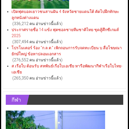
เปิดฟุตบอลเยาวชนสานฝัน 4 จังหวัดชายแดนใต้ คัดไปฝึกทักษะ
ลูกหนังต่างแดน
(336,212 คน อ่านข่าวนี้แล้ว)
ประกาศรายชื่อ 14 แข้ง ฟุตซอลชายทีมชาติไทย ชุดสู้ศึกซีเกมส์
2025
(307,494 คน อ่านข่าวนี้แล้ว)
โปรโมเตอร์ ร้อง “ก.ล.ต.” เพิกถอนการรับจดทะเบียน บ.สื่อโฆษณา
ยักษ์ใหญ่ ข้อหาปลอมเอกสาร
(276,552 คน อ่านข่าวนี้แล้ว)
ส.เรือใบ ต้อนรับ สหพันธ์เรือใบเอเชีย หารือพัฒนากีฬาเรือใบไทย-
เอเชีย
(265,350 คน อ่านข่าวนี้แล้ว)
กีฬา