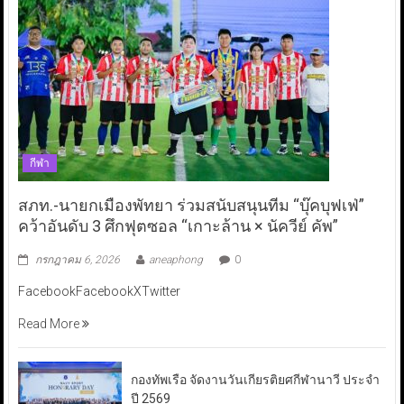
กีฬา
สภท.-นายกเมืองพัทยา ร่วมสนับสนุนทีม “บุ๊คบุฟเฟ่”
คว้าอันดับ 3 ศึกฟุตซอล “เกาะล้าน × นัควีย์ คัพ”
กรกฎาคม 6, 2026
aneaphong
0
FacebookFacebookXTwitter
Read More
กองทัพเรือ จัดงานวันเกียรติยศกีฬานาวี ประจำ
ปี 2569