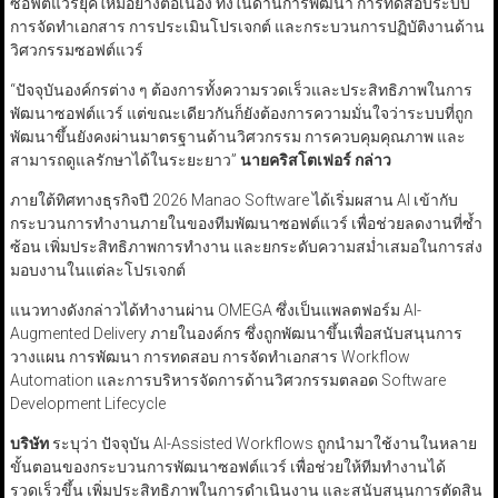
ซอฟต์แวร์ยุคใหม่อย่างต่อเนื่อง ทั้งในด้านการพัฒนา การทดสอบระบบ
การจัดทำเอกสาร การประเมินโปรเจกต์ และกระบวนการปฏิบัติงานด้าน
วิศวกรรมซอฟต์แวร์
“ปัจจุบันองค์กรต่าง ๆ ต้องการทั้งความรวดเร็วและประสิทธิภาพในการ
พัฒนาซอฟต์แวร์ แต่ขณะเดียวกันก็ยังต้องการความมั่นใจว่าระบบที่ถูก
พัฒนาขึ้นยังคงผ่านมาตรฐานด้านวิศวกรรม การควบคุมคุณภาพ และ
สามารถดูแลรักษาได้ในระยะยาว”
นายคริสโตเฟอร์ กล่าว
ภายใต้ทิศทางธุรกิจปี 2026 Manao Software ได้เริ่มผสาน AI เข้ากับ
กระบวนการทำงานภายในของทีมพัฒนาซอฟต์แวร์ เพื่อช่วยลดงานที่ซ้ำ
ซ้อน เพิ่มประสิทธิภาพการทำงาน และยกระดับความสม่ำเสมอในการส่ง
มอบงานในแต่ละโปรเจกต์
แนวทางดังกล่าวได้ทำงานผ่าน OMEGA ซึ่งเป็นแพลตฟอร์ม AI-
Augmented Delivery ภายในองค์กร ซึ่งถูกพัฒนาขึ้นเพื่อสนับสนุนการ
วางแผน การพัฒนา การทดสอบ การจัดทำเอกสาร Workflow
Automation และการบริหารจัดการด้านวิศวกรรมตลอด Software
Development Lifecycle
บริษัท
ระบุว่า ปัจจุบัน AI-Assisted Workflows ถูกนำมาใช้งานในหลาย
ขั้นตอนของกระบวนการพัฒนาซอฟต์แวร์ เพื่อช่วยให้ทีมทำงานได้
รวดเร็วขึ้น เพิ่มประสิทธิภาพในการดำเนินงาน และสนับสนุนการตัดสิน