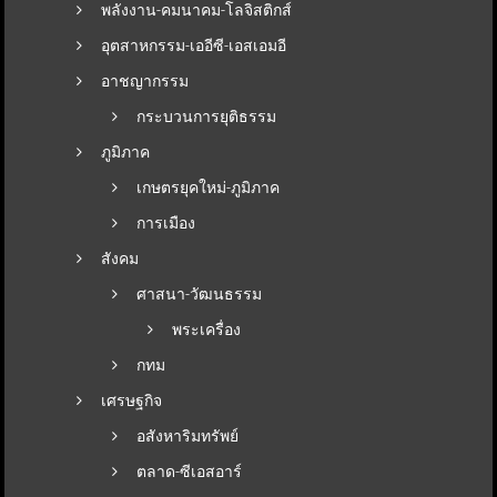
พลังงาน-คมนาคม-โลจิสติกส์
อุตสาหกรรม-เออีซี-เอสเอมอี
อาชญากรรม
กระบวนการยุติธรรม
ภูมิภาค
เกษตรยุคใหม่-ภูมิภาค
การเมือง
สังคม
ศาสนา-วัฒนธรรม
พระเครื่อง
กทม
เศรษฐกิจ
อสังหาริมทรัพย์
ตลาด-ซีเอสอาร์