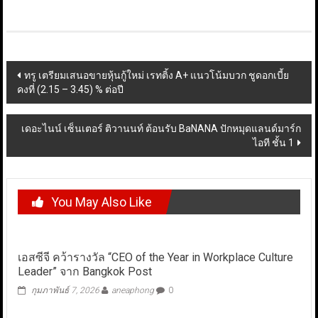
Post
ทรู เตรียมเสนอขายหุ้นกู้ใหม่ เรทติ้ง A+ แนวโน้มบวก ชูดอกเบี้ย
คงที่ (2.15 – 3.45) % ต่อปี
navigation
เดอะไนน์ เซ็นเตอร์ ติวานนท์ ต้อนรับ BaNANA ปักหมุดแลนด์มาร์ก
ไอที ชั้น 1
You May Also Like
เอสซีจี คว้ารางวัล “CEO of the Year in Workplace Culture
Leader” จาก Bangkok Post
กุมภาพันธ์ 7, 2026
aneaphong
0