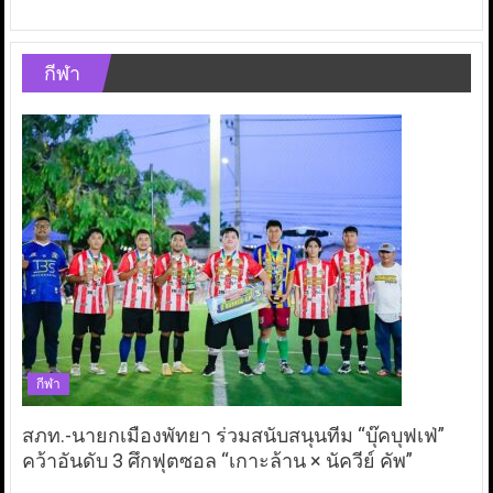
กีฬา
กีฬา
สภท.-นายกเมืองพัทยา ร่วมสนับสนุนทีม “บุ๊คบุฟเฟ่”
คว้าอันดับ 3 ศึกฟุตซอล “เกาะล้าน × นัควีย์ คัพ”