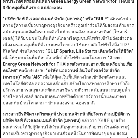
ทั่วประเทศ พร้อมเดินหน้า Green Energy Green Network for THAIs ปี
3 ปักหมุดพื้นที่แรก จ.แม่ฮ่องสอน
“
บริษัท กัลฟ์ ดีเวลลอปเมนท์ จำกัด (มหาชน)
”
หรือ
“GULF”
เดินหน้านำ
ความรู้ความเชี่ยวชาญทางธุรกิจมาสร้างคุณค่าร่วมให้กับสังคม ด้วยการ
สนับสนุนและติดตั้งระบบผลิตไฟฟ้าจากพลังงานแสงอาทิตย์ (โซลาร์
เซลล์) ให้กับชุมชนในพื้นที่ห่างไกล หรือชุมชนที่ไฟฟ้าเข้าไม่ถึงอย่างต่อ
เนื่อง ครอบคลุมพื้นที่ทั่วประเทศไทยกว่า 18 แห่ง ผลิตไฟฟ้าได้ถึง 102.9
กิโลวัตต์ ผ่านโครงการ
“GULF Sparks, Life Starts
เติมพลังไฟให้ชีวิต
”
เพื่อให้ชุมชนในพื้นที่ห่างไกลที่เข้าถึงไฟฟ้า และโครงการ
“Green
Energy Green Network for THAIs
พลังงานสะอาดเชื่อมเครือข่ายเพื่อ
คนไทย
”
ที่ผนึกกำลังกับ
“
บริษัท แอดวานซ์ อินโฟร์ เซอร์วิส จำกัด
(มหาชน)
”
หรือ
“AIS”
เพื่อให้ผู้คนในพื้นที่ห่างไกลเข้าถึงพลังงานและ
เทคโนโลยีดิจิทัล ลดความเหลื่อมล้ำ สร้างโอกาสทางการศึกษา เข้าถึง
บริการสาธารณสุข และพัฒนาอาชีพ รวมถึงการสนับสนุนระบบสูบน้ำ
จากโซลาร์เซลล์ ยกระดับคุณภาพชีวิตด้วยการจัดการน้ำและเกษตร
ปลอดภัย บ้านโคกล่าม – บ้านแสงอร่าม จ.อุดรธานี
นางสาวธีรตีพิศา เตวิชพศุตม์ ประธานเจ้าหน้าที่บริหารด้านปฎิบัติการ
บริษัท กัลฟ์ ดีเวลลอปเมนท์ จำกัด (มหาชน)
กล่าวว่า “GULF มุ่งสร้าง
คุณค่าร่วมให้กับผู้มีส่วนได้ส่วนเสียทุกภาคส่วน ด้วยการนำองค์ความรู้
ความเชี่ยวชาญทางธุรกิจมาเป็นส่วนหนึ่งในการพัฒนาชุมชน สังคม