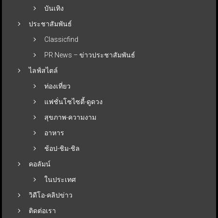
บันเทิง
ประชาสัมพันธ์
Classicfind
PR News – ข่าวประชาสัมพันธ์
ไลฟ์สไตล์
ท่องเที่ยว
แฟชั่นโซไซตี้-ดูดวง
สุขภาพ-ความงาม
อาหาร
ช้อป-ชิม-ชิล
คอลัมน์
ในประเทศ
วิดีโอ-คลิปข่าว
ติดต่อเรา