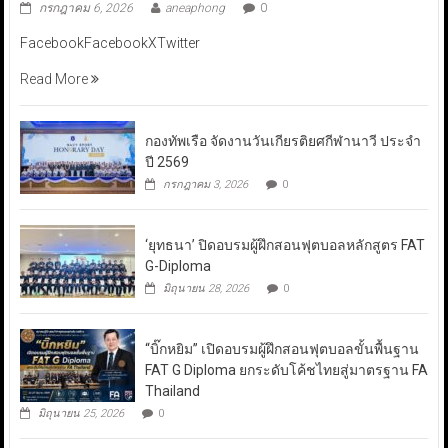
กรกฎาคม 6, 2026
aneaphong
0
FacebookFacebookXTwitter
Read More
กองทัพเรือ จัดงานวันเกียรติยศกีฬานาวี ประจำ
ปี 2569
กรกฎาคม 3, 2026
0
‘ยุทธนา’ ปิดอบรมผู้ฝึกสอนฟุตบอลหลักสูตร FAT
G-Diploma
มิถุนายน 28, 2026
0
“บิ๊กหยิม” เปิดอบรมผู้ฝึกสอนฟุตบอลขั้นพื้นฐาน
FAT G Diploma ยกระดับโค้ชไทยสู่มาตรฐาน FA
Thailand
มิถุนายน 25, 2026
0