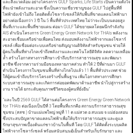
และสิ่งแวดล้อม อย่างโครงการ GULF Sparks, Life Starts เป็นความตั้งใจ
ที่จะนำพลังงานสะอาด ซึ่งเป็นความเชี่ยวชาญของ GULF ไปสู่พื้นที่ที่
ไฟฟ้ายังเข้าไม่ถึง โดยติดตั้งโซลาร์เซลล์ให้กับพื้นที่ขาดแคลนไฟฟ้ามา
อย่างต่อเนื่องกว่า 3 ปี ใน 5 พื้นที่ทั่วประเทศไทย ไม่ว่าจะเป็นบนดอยสูง
พื้นที่เกาะและพื้นที่ชายแดน ต่อมา GULF ได้ขยายผลโดยผนึกกำลังกับ
AIS ดำเนินโครงการ Green Energy Green Network for THAIs พลังงาน
สะอาดเชื่อมเครือข่ายเพื่อคนไทย ส่งมอบพลังงานไฟฟ้าจากแผงโซลาร์
เซลล์ เพื่อเชื่อมต่อระบบเครือข่ายสัญญาณดิจิทัลสำหรับชุมชน ช่วยให้
ผู้คนในพื้นที่ห่างไกลเข้าถึงพลังงานและเทคโนโลยีดิจิทัล ลดความเหลื่อม
ล้ำ สร้างโอกาสทางการศึกษา เข้าถึงบริการสาธารณสุข และพัฒนา
อาชีพ ซึ่งจากความร่วมมือของหลายภาคส่วน ทำให้ 2 ปีที่ผ่านมา GULF
ดำเนินโครงการในชุมชนพื้นที่ห่างไกลไปแล้ว 11 พื้นที่ทั่วประเทศ ช่วย
ให้ผู้คนเข้าถึงบริการโครงสร้างขั้นพื้นฐาน เพิ่มโอกาสทางการศึกษา
ระบบสาธารณสุข และเกิดการต่อยอดพัฒนาด้านอาชีพ นำไปสู่การสร้าง
งาน รายได้ ยกระดับคุณภาพชีวิตของผู้คนที่ยั่งยืน”
“และในปี 2569 GULF ได้สานต่อโครงการ Green Energy Green Network
for THAIs ต่อเนื่องเป็นปีที่ 3 โดยพื้นที่แรกคือ สถานบริการสาธารณสุข
ชุมชน (สสช.) บ้านแม่แพใหญ่ หมู่ที่ 11 ต.แม่สวด อ.สบเมย จ.แม่ฮ่องสอน
ซึ่งประสบปัญหาขาดแคลนไฟฟ้าเพื่อให้บริการสาธารณสุข และดูแล
รักษาสุขภาพเบื้องต้นแก่ชาวบ้านในพื้นที่ โดย GULF ได้ติดตั้งระบบผลิต
ไฟฟ้าจากโซลาร์เซลล์ พร้อมสนับสนุนตู้เย็นสำหรับเก็บรักษายา และ