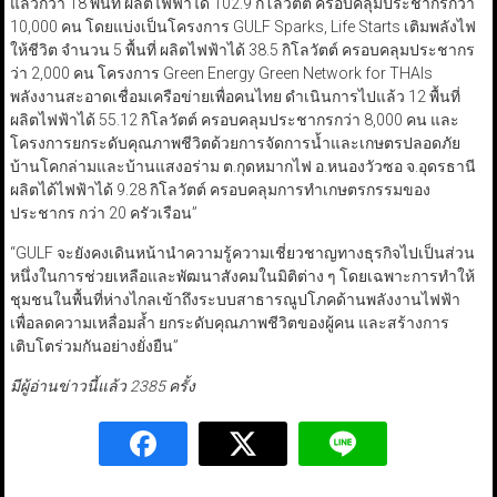
แล้วกว่า 18 พื้นที่ ผลิตไฟฟ้าได้ 102.9 กิโลวัตต์ ครอบคลุมประชากรกว่า
10,000 คน โดยแบ่งเป็นโครงการ GULF Sparks, Life Starts เติมพลังไฟ
ให้ชีวิต จำนวน 5 พื้นที่ ผลิตไฟฟ้าได้ 38.5 กิโลวัตต์ ครอบคลุมประชากร
ว่า 2,000 คน โครงการ Green Energy Green Network for THAIs
พลังงานสะอาดเชื่อมเครือข่ายเพื่อคนไทย ดำเนินการไปแล้ว 12 พื้นที่
ผลิตไฟฟ้าได้ 55.12 กิโลวัตต์ ครอบคลุมประชากรกว่า 8,000 คน และ
โครงการยกระดับคุณภาพชีวิตด้วยการจัดการน้ำและเกษตรปลอดภัย
บ้านโคกล่ามและบ้านแสงอร่าม ต.กุดหมากไฟ อ.หนองวัวซอ จ.อุดรธานี
ผลิตได้ไฟฟ้าได้ 9.28 กิโลวัตต์ ครอบคลุมการทำเกษตรกรรมของ
ประชากร กว่า 20 ครัวเรือน”
“GULF จะยังคงเดินหน้านำความรู้ความเชี่ยวชาญทางธุรกิจไปเป็นส่วน
หนึ่งในการช่วยเหลือและพัฒนาสังคมในมิติต่าง ๆ โดยเฉพาะการทำให้
ชุมชนในพื้นที่ห่างไกลเข้าถึงระบบสาธารณูปโภคด้านพลังงานไฟฟ้า
เพื่อลดความเหลื่อมล้ำ ยกระดับคุณภาพชีวิตของผู้คน และสร้างการ
เติบโตร่วมกันอย่างยั่งยืน”
มีผู้อ่านข่าวนี้แล้ว 2385 ครั้ง