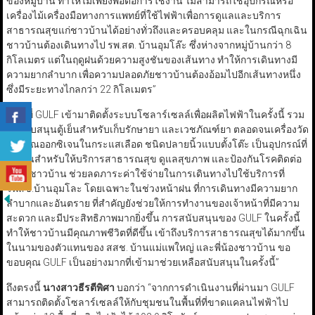
ของหมู่บ้าน ทำให้ไม่เพียงพอต่อการใช้งาน ไม่สามารถใช้อุปกรณ์หรือ
เครื่องไม้เครื่องมือทางการแพทย์ที่ใช้ไฟฟ้าเพื่อการดูแลและบริการ
สาธารณสุขแก่ชาวบ้านได้อย่างทั่วถึงและครอบคลุม และในกรณีฉุกเฉิน
ชาวบ้านต้องเดินทางไป รพ.สต. บ้านอุมโล๊ะ ซึ่งห่างจากหมู่บ้านกว่า 8
กิโลเมตร แต่ในฤดูฝนด้วยความสูงชันของเส้นทาง ทำให้การเดินทางมี
ความยากลำบาก เพื่อความปลอดภัยชาวบ้านต้องอ้อมไปอีกเส้นทางหนึ่ง
ซึ่งมีระยะทางไกลกว่า 22 กิโลเมตร”
“การที่ GULF เข้ามาติดตั้งระบบโซลาร์เซลล์เพื่อผลิตไฟฟ้าในครั้งนี้ รวม
ถึงสนับสนุนตู้เย็นสำหรับเก็บรักษายา และเวชภัณฑ์ยา ตลอดจนเครื่องวัด
ปริมาณออกซิเจนในกระแสเลือด ชนิดปลายนิ้วแบบตั้งโต๊ะ เป็นอุปกรณ์ที่
จำเป็นสำหรับให้บริการสาธารณสุข ดูแลสุขภาพ และป้องกันโรคติดต่อ
ให้กับชาวบ้าน ช่วยลดภาระค่าใช้จ่ายในการเดินทางไปใช้บริการที่
รพสช.บ้านอุมโละ โดยเฉพาะในช่วงหน้าฝน ที่การเดินทางมีความยาก
ลำบากและอันตราย ที่สำคัญยังช่วยให้การทำงานของเจ้าหน้าที่มีความ
สะดวก และมีประสิทธิภาพมากยิ่งขึ้น การสนับสนุนของ GULF ในครั้งนี้
ทำให้ชาวบ้านมีคุณภาพชีวิตที่ดีขึ้น เข้าถึงบริการสาธารณสุขได้มากขึ้น
ในนามของตัวแทนของ สสช. บ้านแม่แพใหญ่ และพี่น้องชาวบ้าน ขอ
ขอบคุณ GULF เป็นอย่างมากที่เข้ามาช่วยเหลือสนับสนุนในครั้งนี้”
ถึงตรงนี้
นางสาวธีรตีพิศา
บอกว่า “จากการดำเนินงานที่ผ่านมา GULF
สามารถติดตั้งโซลาร์เซลล์ให้กับชุมชนในพื้นที่ที่ขาดแคลนไฟฟ้าไป