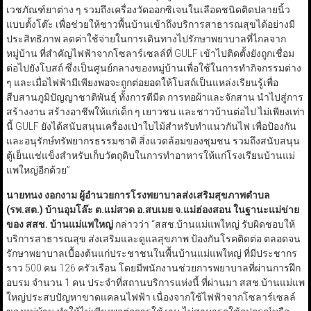
เวชภัณฑ์ยาต่าง ๆ รวมถึงเครื่องวัดออกซิเจนในเลือดชนิดติดปลายนิ้ว
แบบตั้งโต๊ะ เพื่อช่วยให้ชาวพื้นบ้านเข้าถึงบริการสาธารณสุขได้อย่างมี
ประสิทธิภาพ ลดค่าใช้จ่ายในการเดินทางไปรักษาพยาบาลที่ไกลจาก
หมู่บ้าน ที่สำคัญไฟฟ้าจากโซลาร์เซลล์ที่ GULF เข้าไปติดตั้งยังถูกเชื่อม
ต่อไปยังโบสถ์ ซึ่งเป็นศูนย์กลางของหมู่บ้านเพื่อใช้ในการทำกิจกรรมต่าง
ๆ และเมื่อไฟฟ้ามีเพียงพอจะถูกต่อยอดให้โบสถ์เป็นแหล่งเรียนรู้เพื่อ
สืบสานภูมิปัญญาชาติพันธุ์ ทั้งการตีมีด การทอผ้าและจักสาน นำไปสู่การ
สร้างงาน สร้างอาชีพให้แก่เด็ก ๆ เยาวชน และชาวบ้านต่อไป ไม่เพียงเท่า
นี้ GULF ยังได้สนับสนุนเครื่องเป่าใบไม้สำหรับทำแนวกันไฟ เพื่อป้องกัน
และอนุรักษ์ทรัพยากรธรรมชาติ สิ่งแวดล้อมของชุมชน รวมถึงสนับสนุน
ตู้เย็นแช่แข็งสำหรับเก็บวัตถุดิบในการทำอาหารให้แก่โรงเรียนบ้านแม่
แพใหญ่อีกด้วย”
นายทนง งอกงาม ผู้อำนวยการโรงพยาบาลส่งเสริมสุขภาพตำบล
(รพ.สต.) บ้านอุมโล๊ะ ต.แม่สวด อ.สบเมย จ.แม่ฮ่องสอน ในฐานะแม่ข่าย
ของ สสช. บ้านแม่แพใหญ่
กล่าวว่า “สสช.บ้านแม่แพใหญ่ รับผิดชอบให้
บริการสาธารณสุข ส่งเสริมและดูแลสุขภาพ ป้องกันโรคติดต่อ ตลอดจน
รักษาพยาบาลเบื้องต้นแก่ประชาชนในพื้นบ้านแม่แพใหญ่ ที่มีประชากร
ราว 500 คน 126 ครัวเรือน โดยมีพนักงานช่วยการพยาบาลที่ผ่านการฝึก
อบรม จำนวน 1 คน ประจำที่สถานบริการแห่งนี้ ที่ผ่านมา สสช.บ้านแม่แพ
ใหญ่ประสบปัญหาขาดแคลนไฟฟ้า เนื่องจากใช้ไฟฟ้าจากโซลาร์เซลล์