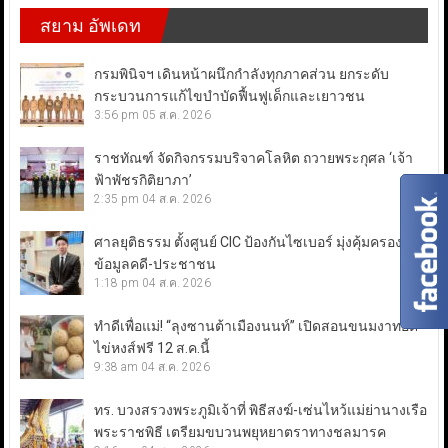
สยาม อัพเดท
กรมพินิจฯ เดินหน้าผนึกกำลังทุกภาคส่วน ยกระดับ
กระบวนการแก้ไขบำบัดฟื้นฟูเด็กและเยาวชน
3:56 pm
05 ส.ค. 2026
ราชทัณฑ์ จัดกิจกรรมบริจาคโลหิต ถวายพระกุศล ‘เจ้า
ฟ้าพัชรกิติยาภา’
2:35 pm
04 ส.ค. 2026
ศาลยุติธรรม ตั้งศูนย์ CIC ป้องกันไซเบอร์ มุ่งคุ้มครอง
ข้อมูลคดี-ประชาชน
1:18 pm
04 ส.ค. 2026
ทำดีเพื่อแม่! “ลุงซานต้าเมืองนนท์” เปิดสอนขนมงาทอด-
ไข่หงส์ฟรี 12 ส.ค.นี้
9:38 am
04 ส.ค. 2026
ทร. บวงสรวงพระภูมิเจ้าที่ พิธีสงฆ์-เซ่นไหว้แม่ย่านางเรือ
พระราชพิธี เตรียมขบวนพยุหยาตราทางชลมารค