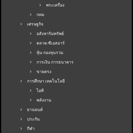
พระเครื่อง
กทม
เศรษฐกิจ
อสังหาริมทรัพย์
ตลาด-ซีเอสอาร์
หุ้น-กองทุนรวม
การเงิน การธนาคาร
ขายตรง
การศึกษา เทคโนโลยี
ไอที
พลังงาน
ยานยนต์
ประกัน
กีฬา