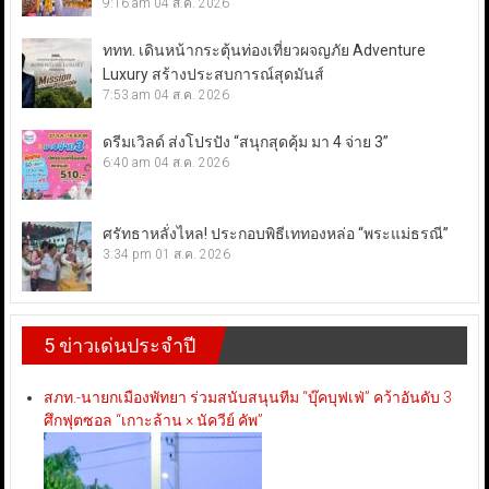
9:16 am
04 ส.ค. 2026
ททท. เดินหน้ากระตุ้นท่องเที่ยวผจญภัย Adventure
Luxury สร้างประสบการณ์สุดมันส์
7:53 am
04 ส.ค. 2026
ดรีมเวิลด์ ส่งโปรปัง “สนุกสุดคุ้ม มา 4 จ่าย 3”
6:40 am
04 ส.ค. 2026
ศรัทธาหลั่งไหล! ประกอบพิธีเททองหล่อ “พระแม่ธรณี”
3:34 pm
01 ส.ค. 2026
5 ข่าวเด่นประจำปี
สภท.-นายกเมืองพัทยา ร่วมสนับสนุนทีม “บุ๊คบุฟเฟ่” คว้าอันดับ 3
ศึกฟุตซอล “เกาะล้าน × นัควีย์ คัพ”