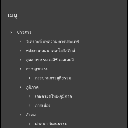
เมนู
ข่าวสาร
วิเคราะห์ บทความ ต่างประเทศ
พลังงาน-คมนาคม-โลจิสติกส์
อุตสาหกรรม-เออีซี-เอสเอมอี
อาชญากรรม
กระบวนการยุติธรรม
ภูมิภาค
เกษตรยุคใหม่-ภูมิภาค
การเมือง
สังคม
ศาสนา-วัฒนธรรม