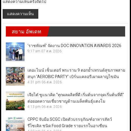
แสดงความเห็นครั้งถัดไป
สยาม อัพเดท
‘ราชทัณฑ์’ จัดงาน DOC INNOVATION AWARDS 2026
9:17 am
07 ส.ค. 2026
เดอะไนน์ เซ็นเตอร์ พระราม 9 ตอกย้ำเทรนด์สุขภาพสาย
สนุก ‘AEROBIC PARTY’ เบิร์นแคลอรีเผาผลาญไขมัน
4:31 pm
06 ส.ค. 2026
เจียไต๋ ชูแนวคิด “ทุกผลผลิตที่ดี เริ่มต้นจากจุดเริ่มต้นที่ดี”
ต่อยอดความเชี่ยวชาญด้านเมล็ดพันธุ์แตงโม
4:13 pm
06 ส.ค. 2026
CPPC จับมือ SCGC เปิดตัวบรรจุภัณฑ์อาหารสัตว์
รีไซเคิล ชนิด Food Grade รายแรกในอาเซียน