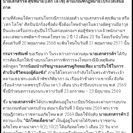
นายเสกสรรค์ ศุขพิมาย (เสก โลโซ) ตามเกณฑ์กฎหมายโปร่งใสเสมอ
ภาค
ตามที่สังคมให้ความสนใจกรณีการปล่อยตัว นายเสกสรรค์ ศุขพิมาย หรือ
“เสก โลโซ” ศิลปินนักร้องชื่อดัง ซึ่งต้องโทษจำคุกในความผิดฐานมีอาวุธ
ปืนและเครื่องกระสุนปืนไว้ในครอบครองฯ ต่อสู้ขัดขวางเจ้าพนักงานฯ
และเสพยาเสพติดฯ กำหนดโทษรวม 2 ปี 12 เดือน 20 วัน โดยเริ่มนับโทษ
ตั้งแต่วันที่ 20 พฤษภาคม 2568 จะพ้นโทษในวันที่ 31 พฤษภาคม 2571 นั้น
กรมราชทัณฑ์
ขอเรียนว่า ในระหว่างการควบคุม
นายเสกสรรค์ฯ
ได้รับ
การคัดเลือกให้เข้าอบรมโครงการพักการลงโทษกรณีมีเหตุพิเศษ
หลักสูตร
“
การน้อมนำปรัชญาของเศรษฐกิจพอเพียง มาปรับใช้ในการ
ดำเนินชีวิตของผู้ต้องขัง
”
ภายใต้โครงการกำลังใจในพระดำริพระเจ้า
หลานเธอ พระองค์เจ้าพัชรกิติยาภา ณ เรือนจำชั่วคราวเขากลิ้ง สังกัด
เรือนจำกลางเพชรบุรี เป็นเวลา 5 เดือน ประจำปีงบประมาณ พ.ศ. 2569
ซึ่งมีกำหนดการอบรมระหว่างวันที่ 23 มกราคม – 23 มิถุนายน 2569
ซึ่ง
นายเสกสรรค์ฯ
ได้ประพฤติตนอยู่ในระเบียบวินัยและผ่านการอบรม
ตามเกณฑ์อย่างครบถ้วน ต่อมาเมื่อวันที่ 3 มิถุนายน 2569 พระราช
กฤษฎีกาพระราชทานอภัยโทษ พ.ศ. 2569 มีผลใช้บังคับ
นายเสกสรรค์ฯ
มี
สถานะเป็น
“
นักโทษเด็ดขาด
”
เป็นผู้อยู่ในข่ายได้รับพระราชทาน
อภัยโทษ ตามมาตรา 9(2),10(2) ได้อภัยลดโทษ 5 เดือน 20 วัน จาก