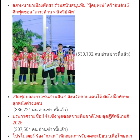
สภท.-นายกเมืองพัทยา ร่วมสนับสนุนทีม “บุ๊คบุฟเฟ่” คว้าอันดับ 3
ศึกฟุตซอล “เกาะล้าน × นัควีย์ คัพ”
(530,132 คน อ่านข่าวนี้แล้ว)
เปิดฟุตบอลเยาวชนสานฝัน 4 จังหวัดชายแดนใต้ คัดไปฝึกทักษะ
ลูกหนังต่างแดน
(336,224 คน อ่านข่าวนี้แล้ว)
ประกาศรายชื่อ 14 แข้ง ฟุตซอลชายทีมชาติไทย ชุดสู้ศึกซีเกมส์
2025
(307,504 คน อ่านข่าวนี้แล้ว)
โปรโมเตอร์ ร้อง “ก.ล.ต.” เพิกถอนการรับจดทะเบียน บ.สื่อโฆษณา