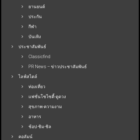
ยานยนต์
ประกัน
กีฬา
บันเทิง
ประชาสัมพันธ์
Classicfind
PR News – ข่าวประชาสัมพันธ์
ไลฟ์สไตล์
ท่องเที่ยว
แฟชั่นโซไซตี้-ดูดวง
สุขภาพ-ความงาม
อาหาร
ช้อป-ชิม-ชิล
คอลัมน์