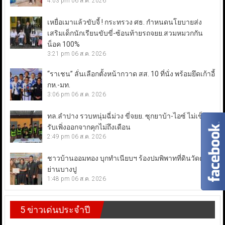
4:03 pm
06 ส.ค. 2026
เหยื่อเมาแล้วขับจี้ ! กระทรวง ศธ. กำหนดนโยบายส่ง
เสริมเด็กนักเรียนขับขี่-ซ้อนท้ายรถจยย.สวมหมวกกัน
น็อค 100%
3:21 pm
06 ส.ค. 2026
“ราเชน” ลั่นเลือกตั้งหน้ากวาด สส. 10 ที่นั่ง พร้อมยึดเก้าอี้
กห.-มท.
3:06 pm
06 ส.ค. 2026
ทล.ลำปาง รวบหนุ่มฉี่ม่วง ขี่จยย. ซุกยาบ้า-ไอซ์ ไม่เข็ด!
รับเพิ่งออกจากคุกไม่ถึงเดือน
2:49 pm
06 ส.ค. 2026
ชาวบ้านออมทอง บุกทำเนียบฯ ร้องปมพิพาทที่ดินวัดดัง
ย่านบางปู
1:48 pm
06 ส.ค. 2026
5 ข่าวเด่นประจำปี