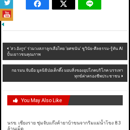
Post
‘สว.อังกูร’ ร่วมวงสภาลูกเสือไทย ‘ยศชนัน’ ชูวินัย-ศีลธรรม-รู้ทัน AI
ปั้นเยาวชนคุณภาพ
navigation
กอ.รมน.จับมือ มูลนิธิป่อเต็กตึ๊ง มอบสิ่งของอุปโภคบริโภค บรรเทา
ทุกข์ค่าครองชีพประชาชน
You May Also Like
นรข. เชียงราย ซุ่มจับแก๊งค้ายาบ้าขนจากริมแม่น้ำโขง 8.3
ล้านเม็ด