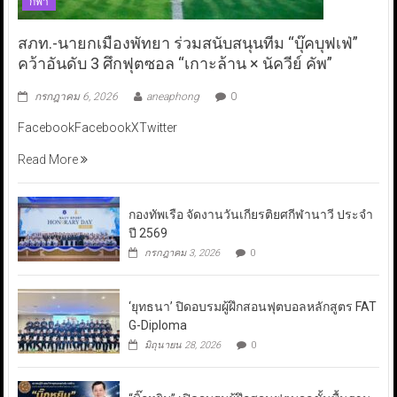
กีฬา
สภท.-นายกเมืองพัทยา ร่วมสนับสนุนทีม “บุ๊คบุฟเฟ่”
คว้าอันดับ 3 ศึกฟุตซอล “เกาะล้าน × นัควีย์ คัพ”
กรกฎาคม 6, 2026
aneaphong
0
FacebookFacebookXTwitter
Read More
กองทัพเรือ จัดงานวันเกียรติยศกีฬานาวี ประจำ
ปี 2569
กรกฎาคม 3, 2026
0
‘ยุทธนา’ ปิดอบรมผู้ฝึกสอนฟุตบอลหลักสูตร FAT
G-Diploma
มิถุนายน 28, 2026
0