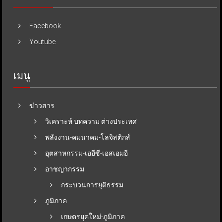
Facebook
Youtube
เมนู
ข่าวสาร
วิเคราะห์ บทความ ต่างประเทศ
พลังงาน-คมนาคม-โลจิสติกส์
อุตสาหกรรม-เออีซี-เอสเอมอี
อาชญากรรม
กระบวนการยุติธรรม
ภูมิภาค
เกษตรยุคใหม่-ภูมิภาค