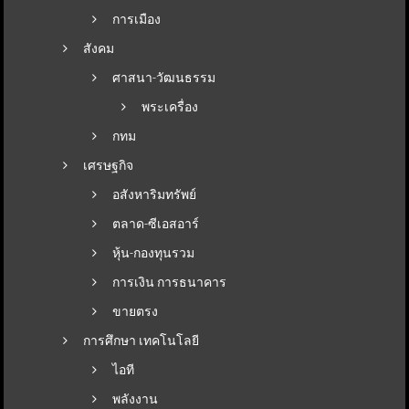
การเมือง
สังคม
ศาสนา-วัฒนธรรม
พระเครื่อง
กทม
เศรษฐกิจ
อสังหาริมทรัพย์
ตลาด-ซีเอสอาร์
หุ้น-กองทุนรวม
การเงิน การธนาคาร
ขายตรง
การศึกษา เทคโนโลยี
ไอที
พลังงาน