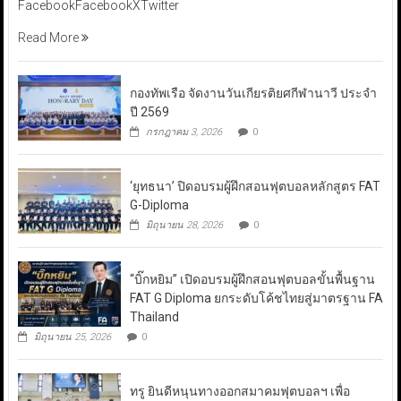
FacebookFacebookXTwitter
Read More
กองทัพเรือ จัดงานวันเกียรติยศกีฬานาวี ประจำ
ปี 2569
กรกฎาคม 3, 2026
0
‘ยุทธนา’ ปิดอบรมผู้ฝึกสอนฟุตบอลหลักสูตร FAT
G-Diploma
มิถุนายน 28, 2026
0
“บิ๊กหยิม” เปิดอบรมผู้ฝึกสอนฟุตบอลขั้นพื้นฐาน
FAT G Diploma ยกระดับโค้ชไทยสู่มาตรฐาน FA
Thailand
มิถุนายน 25, 2026
0
ทรู ยินดีหนุนทางออกสมาคมฟุตบอลฯ เพื่อ