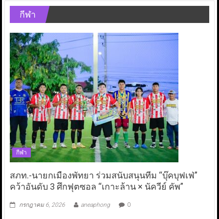
กีฬา
กีฬา
สภท.-นายกเมืองพัทยา ร่วมสนับสนุนทีม “บุ๊คบุฟเฟ่”
คว้าอันดับ 3 ศึกฟุตซอล “เกาะล้าน × นัควีย์ คัพ”
กรกฎาคม 6, 2026
aneaphong
0