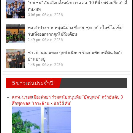
“ราเชน” ลั่นเลือกตั้งหน้ากวาด สส. 10 ที่นั่ง พร้อมยึดเก้าอี้
กห.-มท.
3:06 pm
06 ส.ค. 2026
ทล.ลำปาง รวบหนุ่มฉี่ม่วง ขี่จยย. ซุกยาบ้า-ไอซ์ ไม่เข็ด!
รับเพิ่งออกจากคุกไม่ถึงเดือน
2:49 pm
06 ส.ค. 2026
ชาวบ้านออมทอง บุกทำเนียบฯ ร้องปมพิพาทที่ดินวัดดัง
ย่านบางปู
1:48 pm
06 ส.ค. 2026
5 ข่าวเด่นประจำปี
สภท.-นายกเมืองพัทยา ร่วมสนับสนุนทีม “บุ๊คบุฟเฟ่” คว้าอันดับ 3
ศึกฟุตซอล “เกาะล้าน × นัควีย์ คัพ”