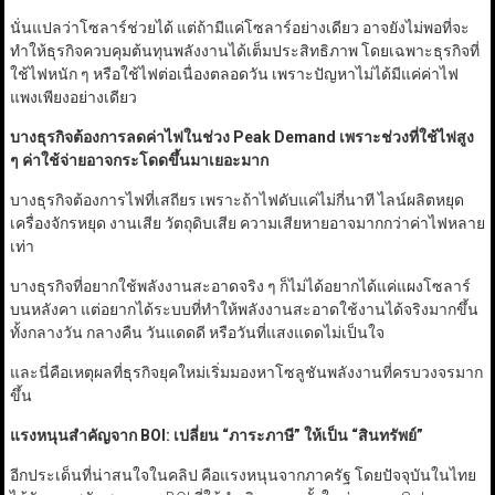
นั่นแปลว่าโซลาร์ช่วยได้ แต่ถ้ามีแค่โซลาร์อย่างเดียว อาจยังไม่พอที่จะ
ทำให้ธุรกิจควบคุมต้นทุนพลังงานได้เต็มประสิทธิภาพ โดยเฉพาะธุรกิจที่
ใช้ไฟหนัก ๆ หรือใช้ไฟต่อเนื่องตลอดวัน เพราะปัญหาไม่ได้มีแค่ค่าไฟ
แพงเพียงอย่างเดียว
บางธุรกิจต้องการลดค่าไฟในช่วง Peak Demand
เพราะช่วงที่ใช้ไฟสูง
ๆ ค่าใช้จ่ายอาจกระโดดขึ้นมาเยอะมาก
บางธุรกิจต้องการไฟที่เสถียร เพราะถ้าไฟดับแค่ไม่กี่นาที ไลน์ผลิตหยุด
เครื่องจักรหยุด งานเสีย วัตถุดิบเสีย ความเสียหายอาจมากกว่าค่าไฟหลาย
เท่า
บางธุรกิจที่อยากใช้พลังงานสะอาดจริง ๆ ก็ไม่ได้อยากได้แค่แผงโซลาร์
บนหลังคา แต่อยากได้ระบบที่ทำให้พลังงานสะอาดใช้งานได้จริงมากขึ้น
ทั้งกลางวัน กลางคืน วันแดดดี หรือวันที่แสงแดดไม่เป็นใจ
และนี่คือเหตุผลที่ธุรกิจยุคใหม่เริ่มมองหาโซลูชันพลังงานที่ครบวงจรมาก
ขึ้น
แรงหนุนสำคัญจาก BOI:
เปลี่ยน
“
ภาระภาษี
”
ให้เป็น
“
สินทรัพย์
”
อีกประเด็นที่น่าสนใจในคลิป คือแรงหนุนจากภาครัฐ โดยปัจจุบันในไทย