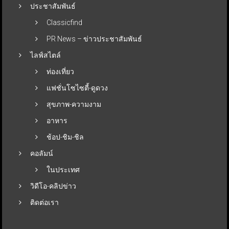
ประชาสัมพันธ์
Classicfind
PR News – ข่าวประชาสัมพันธ์
ไลฟ์สไตล์
ท่องเที่ยว
แฟชั่นโซไซตี้-ดูดวง
สุขภาพ-ความงาม
อาหาร
ช้อป-ชิม-ชิล
คอลัมน์
ในประเทศ
วิดีโอ-คลิปข่าว
ติดต่อเรา