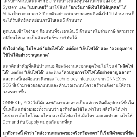
ได้รับการสนับสนุนจาก BOI ที่ให้นำเงินลงทุนทั้งในส่วนของ Solar
System และ
“
แบตเตอรี่
”
มาใช้สิทธิ
“
ยกเว้นภาษีเงินได้นิติบุคคล
”
ได้
50% เป็นระยะเวลา 3 ปี ยกตัวอย่างเช่น หากลงทุนติดตั้งไป 10 ล้านบาท ก็
จะได้รับสิทธิลดหย่อนภาษีไปเลย 5 ล้านบาท
พูดแบบเข้าใจง่าย ๆ คือ แทนที่จะเอาเงิน 5 ล้านบาทไปจ่ายภาษี ก็สามารถ
เปลี่ยนให้กลายเป็นสินทรัพย์ของบริษัทได้
หัวใจสำคัญ: ไม่ใช่แค่
“
ผลิตไฟได้
”
แต่ต้อง
“
เก็บไฟได้
”
และ
“
ควบคุมการ
ใช้ไฟได้อย่างชาญฉลาด
”
แนวคิดสำคัญที่คลิปนำเสนอ คือพลังงานสะอาดยุคใหม่ไม่ใช่แค่
“
ผลิตไฟ
ได้
”
แต่ต้อง
“
เก็บไฟได้
”
และต้อง
“
ควบคุมการใช้ไฟได้อย่างชาญฉลาด
”
และตรงนี้เองคือแนวคิดของ Technology Integrator จาก ONNEX by
SCG ที่เข้ามาช่วยออกแบบและคำนวณระบบโครงสร้างพลังงานให้ครบ
วงจรมากขึ้น
ONNEX by SCG ไม่ได้มองพลังงานสะอาดเป็นแค่การติดตั้งอุปกรณ์ชิ้นใด
ชิ้นหนึ่ง แต่ช่วยมองทั้งระบบว่า ธุรกิจต้องใช้ไฟเท่าไหร่ ผลิตไฟได้เท่า
ไหร่ ควรเก็บไฟไว้ตอนไหน ควรดึงไฟมาใช้เมื่อไหร่ และจะทำอย่างไรให้
Demand กับ Supply สมดุลกันมากที่สุด
มาถึงตรงนี้ คำว่า
“
พลังงานสะอาดของจริงหรือจกตา
”
ก็เริ่มมีคำตอบที่ชัด