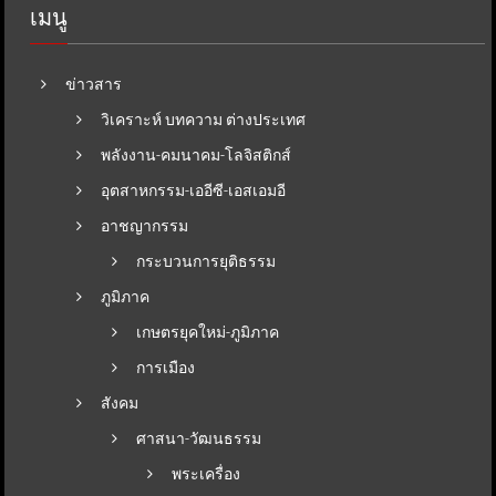
เมนู
ข่าวสาร
วิเคราะห์ บทความ ต่างประเทศ
พลังงาน-คมนาคม-โลจิสติกส์
อุตสาหกรรม-เออีซี-เอสเอมอี
อาชญากรรม
กระบวนการยุติธรรม
ภูมิภาค
เกษตรยุคใหม่-ภูมิภาค
การเมือง
สังคม
ศาสนา-วัฒนธรรม
พระเครื่อง