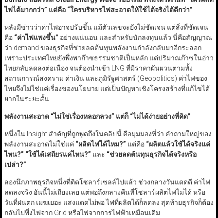
ไฟได้มากกว่า
”
แต่คือ
“
ใครบริหารไฟสะอาดให้ใช้ได้จริงได้ดีกว่า
”
หลังมีข่าวว่าค่าไฟอาจปรับขึ้น แม้ตัวเลขจะยังไม่ชัดเจน แต่สิ่งที่ชัดเจน
คือ
“
ค่าไฟแพงขึ้น
”
อย่างแน่นอน และสำหรับนักลงทุนแล้ว นี่คือสัญญาณ
ว่า demand ของธุรกิจที่ช่วยลดต้นทุนพลังงานกำลังกลับมาอีกระลอก
เพราะประเทศไทยยังพึ่งพาก๊าซธรรมชาติเป็นหลัก แต่ปริมาณก๊าซในอ่าว
ไทยกลับลดลงต่อเนื่อง จนต้องนำเข้า LNG ที่มีราคาผันผวนตามทั้ง
สถานการณ์สงคราม ค่าเงิน และภูมิรัฐศาสตร์ (Geopolitics) ค่าไฟของ
ไทยจึงไม่ใช่แค่เรื่องของนโยบาย แต่เป็นปัญหาเชิงโครงสร้างที่แก้ไขได้
ยากในระยะสั้น
พลังงานสะอาด
“
ไม่ใช่เรื่องหลอกลวง
”
แต่ก็
“
ไม่ได้ง่ายอย่างที่คิด
”
หนึ่งใน Insight สำคัญที่ถูกพูดถึงในคลิปนี้ คือมุมมองที่ว่า คำถามใหญ่ของ
พลังงานสะอาดไม่ใช่แค่
“
ผลิตไฟได้ไหม?”
แต่คือ
“
ผลิตแล้วใช้ได้จริงแค่
ไหน?” “
ใช้ได้เสถียรแค่ไหน?”
และ
“
ช่วยลดต้นทุนธุรกิจได้จริงหรือ
เปล่า?”
ลองนึกภาพธุรกิจหนึ่งที่ติดโซลาร์เซลล์ไปแล้ว ช่วงกลางวันแดดดี ค่าไฟ
ลดลงจริง อันนี้ไม่เถียงเลย แต่พอถึงกลางคืนที่โซลาร์ผลิตไฟไม่ได้ หรือ
วันที่ฝนตก เมฆเยอะ แสงแดดไม่พอ ไฟที่ผลิตได้ก็ลดลง สุดท้ายธุรกิจก็ต้อง
กลับไปพึ่งไฟจาก Grid หรือไฟจากการไฟฟ้าเหมือนเดิม