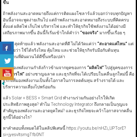
ขึ้น
ถ้าพลังงานสะอาดหมายถึงแค่การติดแผงโซลาร์แล้วบอกว่าจบทุกปัญหา
อันนี้อาจจะพูดง่ายเกินไป แต่ถ้าพลังงานสะอาดหมายถึงระบบที่คิดครบ
ตั้งแต่ ผลิตไฟ เก็บไฟ บริหารไฟ และทำให้ธุรกิจใช้พลังงานได้อย่างมี
เสถียรภาพมากขึ้น อันนี้ก็เริ่มเข้าใกล้คำว่า
“
ของจริง
”
มากขึ้นเรื่อย ๆ
เพราะสุดท้ายแล้ว พลังงานสะอาดที่ดี ไม่ได้วัดแค่ว่า
“
สะอาดแค่ไหน
”
แต่
วัดด้วยว่า ใช้ได้จริงไหม คุ้มไหม และช่วยให้ธุรกิจรับมือกับต้นทุน
พลังงานที่ผันผวนได้ดีขึ้นหรือเปล่า
โลกของพลังงานกำลังก้าวข้ามจากยุคของการ
“
ผลิตไฟ
”
ไปสู่ยุคของการ
“
บริหารไฟ
”
อย่างชาญฉลาด และธุรกิจที่จะได้เปรียบในคลื่นลูกใหม่นี้ คือ
ธุรกิจที่มองพลังงานเป็นทั้งโอกาสในการลดต้นทุน สร้างรายได้ และ
บริหารความเสี่ยงไปพร้อมกัน
แล้ว Solar + BESS + Smart Grid ทำงานร่วมกันอย่างไรให้เกิด
ประสิทธิภาพสูงสุด? ทำไม Technology Integrator ถึงกลายเป็นกุญแจ
สำคัญของพลังงานสะอาดยุคใหม่? และธุรกิจไทยจะคว้าโอกาสจากคลื่น
ลูกนี้ได้อย่างไร?
หาคำตอบทั้งหมดได้ในคลิปพิเศษนี้ https://youtu.be/nHZi_UPTorE?
si=jyesvItsmgTfb0NT