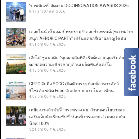
‘ราชทัณฑ์’ จัดงาน DOC INNOVATION AWARDS 2026
9:17 am
07 ส.ค. 2026
เดอะไนน์ เซ็นเตอร์ พระราม 9 ตอกย้ำเทรนด์สุขภาพสาย
สนุก ‘AEROBIC PARTY’ เบิร์นแคลอรีเผาผลาญไขมัน
4:31 pm
06 ส.ค. 2026
เจียไต๋ ชูแนวคิด “ทุกผลผลิตที่ดี เริ่มต้นจากจุดเริ่มต้นที่ดี”
ต่อยอดความเชี่ยวชาญด้านเมล็ดพันธุ์แตงโม
4:13 pm
06 ส.ค. 2026
CPPC จับมือ SCGC เปิดตัวบรรจุภัณฑ์อาหารสัตว์
รีไซเคิล ชนิด Food Grade รายแรกในอาเซียน
4:03 pm
06 ส.ค. 2026
เหยื่อเมาแล้วขับจี้ ! กระทรวง ศธ. กำหนดนโยบายส่ง
เสริมเด็กนักเรียนขับขี่-ซ้อนท้ายรถจยย.สวมหมวกกัน
น็อค 100%
3:21 pm
06 ส.ค. 2026