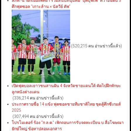
สภท.-นายกเมืองพัทยา ร่วมสนับสนุนทีม “บุ๊คบุฟเฟ่” คว้าอันดับ 3
ศึกฟุตซอล “เกาะล้าน × นัควีย์ คัพ”
(520,215 คน อ่านข่าวนี้แล้ว)
เปิดฟุตบอลเยาวชนสานฝัน 4 จังหวัดชายแดนใต้ คัดไปฝึกทักษะ
ลูกหนังต่างแดน
(336,214 คน อ่านข่าวนี้แล้ว)
ประกาศรายชื่อ 14 แข้ง ฟุตซอลชายทีมชาติไทย ชุดสู้ศึกซีเกมส์
2025
(307,494 คน อ่านข่าวนี้แล้ว)
โปรโมเตอร์ ร้อง “ก.ล.ต.” เพิกถอนการรับจดทะเบียน บ.สื่อโฆษณา
ยักษ์ใหญ่ ข้อหาปลอมเอกสาร