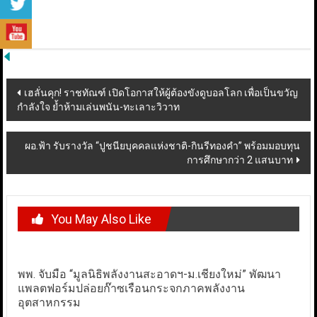
Post
เฮลั่นคุก! ราชทัณฑ์ เปิดโอกาสให้ผู้ต้องขังดูบอลโลก เพื่อเป็นขวัญ
กำลังใจ ย้ำห้ามเล่นพนัน-ทะเลาะวิวาท
navigation
ผอ.ฟ้า รับรางวัล “ปูชนียบุคคลแห่งชาติ-กินรีทองคำ” พร้อมมอบทุน
การศึกษากว่า 2 แสนบาท
You May Also Like
พพ. จับมือ “มูลนิธิพลังงานสะอาดฯ-ม.เชียงใหม่” พัฒนา
แพลตฟอร์มปล่อยก๊าซเรือนกระจกภาคพลังงาน
อุตสาหกรรม