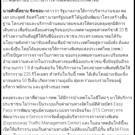
25 พฤศจิกายน 2565 ณ การทางพิเศษแห่งประเทศไทย
นายศักดิ์สยาม ชิดชอบ
กล่าวว่า รัฐบาลภายใต้การบริหารงานของ พล
เอก ประยุทธ์ จันทร์โอชา นายกรัฐมนตรี ได้มุ่งมั่นพัฒนาโครงสร้างพื้น
ฐาน โครงข่ายและบริการด้านคมนาคมขนส่งให้ครอบคลุมทุกมิติการ
เดินทาง เพื่อขับเคลื่อนเศรษฐกิจของประเทศตามยุทธศาสตร์ชาติ 20 ปี
สร้างความกินดีอยู่ดีให้กับพี่น้องประชาชน กระทรวงคมนาคมได้รับ
นโยบายดังกล่าวมาขับเคลื่อนเพื่อนำพาประเทศไทยสู่ความมั่งคั่ง มั่นคง
และยั่งยืน โดยได้มอบหมายให้การทางพิเศษแห่งประเทศไทย (กทพ.)
แก้ไขปัญหาการจราจรในภาพรวม ของกรุงเทพมหานครและปริมณฑล
อำนวยความสะดวกในการเดินทางของพี่น้องประชาชน ซึ่งปัจจุบันมีรถ
จำนวนกว่า 1.8 ล้านคันต่อวัน ใช้บริการผ่านโครงข่ายทางพิเศษที่เปิดให้
บริการรวม 225 กิโลเมตร สำหรับในวันนี้ กทพ. ได้เติบโตอย่างเข้มแข็ง
มาจนครบ 50 ปีเต็ม เกิดจากความมุ่งมั่น ทุ่มเท ร่วมแรงร่วมใจของผู้
บริหาร พนักงาน และลูกจ้างของ กทพ.
ตลอดระยะเวลาที่ผ่านมา กทพ. ได้มีการนำเทคโนโลยีใหม่ ๆ มาให้บริการ
ประชาชน ไม่ว่าจะเป็นระบบเก็บค่าผ่านทางอัตโนมัติด้วยบัตร Easy
Pass การพัฒนาศูนย์ควบคุมระบบจราจรอัจฉริยะ (ITS Center) การ
พัฒนาระบบ e-Service การจัดตั้งศูนย์บริหารการจราจรทางพิเศษ
(Expressway Traffic Management Center) และในอนาคตอันใกล้นี้จะ
เปิดให้บริการระบบเก็บค่าผ่านทางอัตโนมัติแบบไม่มีไม้กั้น หรือ M-Flow