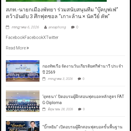
สภท.-นายกเมืองพัทยา ร่วมสนับสนุนทีม “บุ๊คบุฟเฟ่”
คว้าอันดับ 3 ศึกฟุตซอล “เกาะล้าน × นัควีย์ คัพ”
กรกฎาคม 6, 2026
aneaphong
0
FacebookFacebookXTwitter
Read More
กองทัพเรือ จัดงานวันเกียรติยศกีฬานาวี ประจำ
ปี 2569
กรกฎาคม 3, 2026
0
‘ยุทธนา’ ปิดอบรมผู้ฝึกสอนฟุตบอลหลักสูตร FAT
G-Diploma
มิถุนายน 28, 2026
0
“บิ๊กหยิม” เปิดอบรมผู้ฝึกสอนฟุตบอลขั้นพื้นฐาน