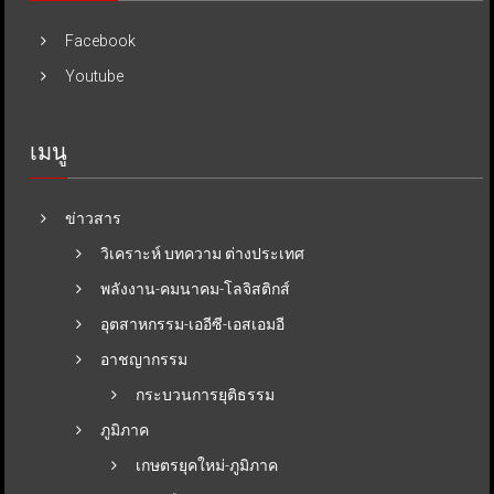
Facebook
Youtube
เมนู
ข่าวสาร
วิเคราะห์ บทความ ต่างประเทศ
พลังงาน-คมนาคม-โลจิสติกส์
อุตสาหกรรม-เออีซี-เอสเอมอี
อาชญากรรม
กระบวนการยุติธรรม
ภูมิภาค
เกษตรยุคใหม่-ภูมิภาค