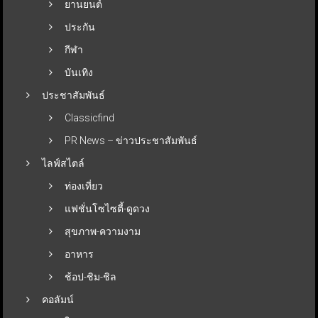
ยานยนต์
ประกัน
กีฬา
บันเทิง
ประชาสัมพันธ์
Classicfind
PR News – ข่าวประชาสัมพันธ์
ไลฟ์สไตล์
ท่องเที่ยว
แฟชั่นโซไซตี้-ดูดวง
สุขภาพ-ความงาม
อาหาร
ช้อป-ชิม-ชิล
คอลัมน์