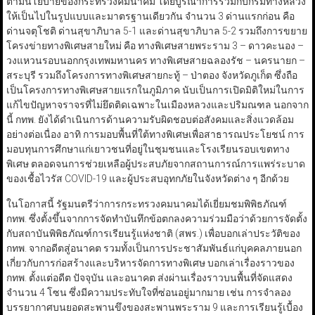
ตามนโยบายของกระทรวงคมนาคม โดยบูรณาการร่วมกับกรมทางหลวง
ให้เป็นไปในรูปแบบและมาตรฐานเดียวกัน จำนวน 3 ด่านแรกก่อน คือ
ด่านจตุโชติ ด่านสุขาภิบาล 5-1 และด่านสุขาภิบาล 5-2 รวมถึงการขยาย
โครงข่ายทางพิเศษสายใหม่ คือ ทางพิเศษสายพระราม 3 – ดาวคะนอง –
วงแหวนรอบนอกกรุงเทพมหานคร ทางพิเศษสายฉลองรัช – นครนายก –
สระบุรี รวมถึงโครงการทางพิเศษสายกะทู้ – ป่าตอง จังหวัดภูเก็ต ซึ่งถือ
เป็นโครงการทางพิเศษสายแรกในภูมิภาค นับเป็นการเปิดมิติใหม่ในการ
แก้ไขปัญหาจราจรที่ไม่ยึดติดเฉพาะในเมืองหลวงและปริมณฑล นอกจาก
นี้ กทพ. ยังได้ดำเนินการด้านความรับผิดชอบต่อสังคมและสิ่งแวดล้อม
อย่างต่อเนื่อง อาทิ การมอบพื้นที่ใต้ทางพิเศษเพื่อสาธารณประโยชน์ การ
มอบทุนการศึกษาแก่เยาวชนที่อยู่ในชุมชนและโรงเรียนรอบเขตทาง
พิเศษ ตลอดจนการช่วยเหลือผู้ประสบภัยจากสถานการณ์การแพร่ระบาด
ของเชื้อไวรัส COVID-19 และผู้ประสบอุทกภัยในจังหวัดต่าง ๆ อีกด้วย
ในโอกาสนี้ รัฐมนตรีว่าการกระทรวงคมนาคมได้เยี่ยมชมพิพิธภัณฑ์
กทพ. ซึ่งตั้งขึ้นจากการจัดทำบันทึกข้อตกลงความร่วมมือว่าด้วยการจัดตั้ง
กับสถาบันพิพิธภัณฑ์การเรียนรู้แห่งชาติ (สพร.) เพื่อบอกเล่าประวัติของ
กทพ. จากอดีตสู่อนาคต รวมทั้งเป็นการประชาสัมพันธ์แก่บุคคลภายนอก
เกี่ยวกับการก่อสร้างและบริหารจัดการทางพิเศษ บอกเล่าเรื่องราวของ
กทพ. ตั้งแต่อดีต ปัจจุบัน และอนาคต ส่งผ่านเรื่องราวบนพื้นที่จัดแสดง
จำนวน 4 โซน ซึ่งมีความประทับใจที่ซ่อนอยู่มากมาย เช่น การจำลอง
บรรยากาศบนยอดสะพานขึงของสะพานพระราม 9 และการเรียนรู้เบื้อง