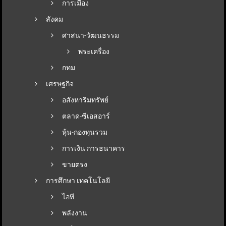
การเมือง
สังคม
ศาสนา-วัฒนธรรม
พระเครื่อง
กทม
เศรษฐกิจ
อสังหาริมทรัพย์
ตลาด-ซีเอสอาร์
หุ้น-กองทุนรวม
การเงิน การธนาคาร
ขายตรง
การศึกษา เทคโนโลยี
ไอที
พลังงาน