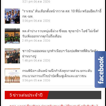
3:21 pm
06 ส.ค. 2026
“ราเชน” ลั่นเลือกตั้งหน้ากวาด สส. 10 ที่นั่ง พร้อมยึดเก้าอี้
กห.-มท.
3:06 pm
06 ส.ค. 2026
ทล.ลำปาง รวบหนุ่มฉี่ม่วง ขี่จยย. ซุกยาบ้า-ไอซ์ ไม่เข็ด!
รับเพิ่งออกจากคุกไม่ถึงเดือน
2:49 pm
06 ส.ค. 2026
ชาวบ้านออมทอง บุกทำเนียบฯ ร้องปมพิพาทที่ดินวัดดัง
ย่านบางปู
1:48 pm
06 ส.ค. 2026
กรมพินิจฯ เดินหน้าผนึกกำลังทุกภาคส่วน ยกระดับ
กระบวนการแก้ไขบำบัดฟื้นฟูเด็กและเยาวชน
3:56 pm
05 ส.ค. 2026
5 ข่าวเด่นประจำปี