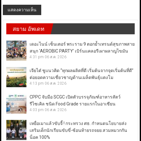
สยาม อัพเดท
เดอะไนน์ เซ็นเตอร์ พระราม 9 ตอกย้ำเทรนด์สุขภาพสาย
สนุก ‘AEROBIC PARTY’ เบิร์นแคลอรีเผาผลาญไขมัน
4:31 pm
06 ส.ค. 2026
เจียไต๋ ชูแนวคิด “ทุกผลผลิตที่ดี เริ่มต้นจากจุดเริ่มต้นที่ดี”
ต่อยอดความเชี่ยวชาญด้านเมล็ดพันธุ์แตงโม
4:13 pm
06 ส.ค. 2026
CPPC จับมือ SCGC เปิดตัวบรรจุภัณฑ์อาหารสัตว์
รีไซเคิล ชนิด Food Grade รายแรกในอาเซียน
4:03 pm
06 ส.ค. 2026
เหยื่อเมาแล้วขับจี้ ! กระทรวง ศธ. กำหนดนโยบายส่ง
เสริมเด็กนักเรียนขับขี่-ซ้อนท้ายรถจยย.สวมหมวกกัน
น็อค 100%