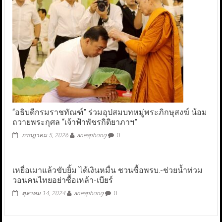
“อธิบดีกรมราชทัณฑ์” ร่วมอุปสมบทหมู่พระภิกษุสงฆ์ น้อม
ถวายพระกุศล “เจ้าฟ้าพัชรกิติยาภาฯ”
กรกฎาคม 5, 2026
aneaphong
0
เหยื่อเมาแล้วขับยิ้ม ได้เงินหมื่น ชวนซื้อพรบ.-ช่วยน้ำท่วม
วอนคนไทยอย่าซื้อเหล้า-เบียร์
ตุลาคม 14, 2024
aneaphong
0