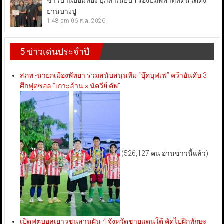
ชาวบ้านออมทอง บุกทำเนียบฯ ร้องปมพิพาทที่ดินวัดดัง
ย่านบางปู
1:48 pm
06 ส.ค. 2026
5 ข่าวเด่นประจำปี
สภท.-นายกเมืองพัทยา ร่วมสนับสนุนทีม “บุ๊คบุฟเฟ่” คว้าอันดับ 3
ศึกฟุตซอล “เกาะล้าน × นัควีย์ คัพ”
(526,127 คน อ่านข่าวนี้แล้ว)
เปิดฟุตบอลเยาวชนสานฝัน 4 จังหวัดชายแดนใต้ คัดไปฝึกทักษะ