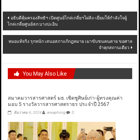
Post
อธิบดีคุ้มครองสิทธิฯ เปิดศูนย์ไกล่เกลี่ยฯไผ่ลิง-เยี่ยมให้กำลังใจผู้
ไกล่เกลี่ยศูนย์สภ.บางปะอิน
navigation
หมอแท้จริง รุกหนัก เสนอสภาแก้กฎหมาย เมาขับชนคนตาย ขอศาล
จำคุกสถานเดียว
You May Also Like
สมาคมวารสารศาสตร์ มธ. เชิดชูศิษย์เก่า-ผู้ทรงคุณค่า
มอบ 5 รางวัลวารสารศาสตราธร ประจำปี 2567
ธันวาคม 6, 2024
aneaphong
0