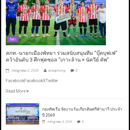
กีฬา
สภท.-นายกเมืองพัทยา ร่วมสนับสนุนทีม “บุ๊คบุฟเฟ่”
คว้าอันดับ 3 ศึกฟุตซอล “เกาะล้าน × นัควีย์ คัพ”
กรกฎาคม 6, 2026
aneaphong
0
FacebookFacebookXTwitter
Read More
กองทัพเรือ จัดงานวันเกียรติยศกีฬานาวี ประจำ
ปี 2569
กรกฎาคม 3, 2026
0