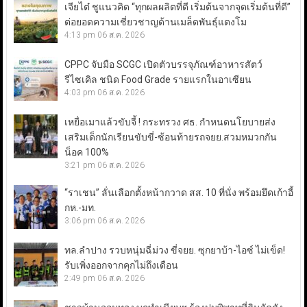
เจียไต๋ ชูแนวคิด “ทุกผลผลิตที่ดี เริ่มต้นจากจุดเริ่มต้นที่ดี”
ต่อยอดความเชี่ยวชาญด้านเมล็ดพันธุ์แตงโม
4:13 pm
06 ส.ค. 2026
CPPC จับมือ SCGC เปิดตัวบรรจุภัณฑ์อาหารสัตว์
รีไซเคิล ชนิด Food Grade รายแรกในอาเซียน
4:03 pm
06 ส.ค. 2026
เหยื่อเมาแล้วขับจี้ ! กระทรวง ศธ. กำหนดนโยบายส่ง
เสริมเด็กนักเรียนขับขี่-ซ้อนท้ายรถจยย.สวมหมวกกัน
น็อค 100%
3:21 pm
06 ส.ค. 2026
“ราเชน” ลั่นเลือกตั้งหน้ากวาด สส. 10 ที่นั่ง พร้อมยึดเก้าอี้
กห.-มท.
3:06 pm
06 ส.ค. 2026
ทล.ลำปาง รวบหนุ่มฉี่ม่วง ขี่จยย. ซุกยาบ้า-ไอซ์ ไม่เข็ด!
รับเพิ่งออกจากคุกไม่ถึงเดือน
2:49 pm
06 ส.ค. 2026