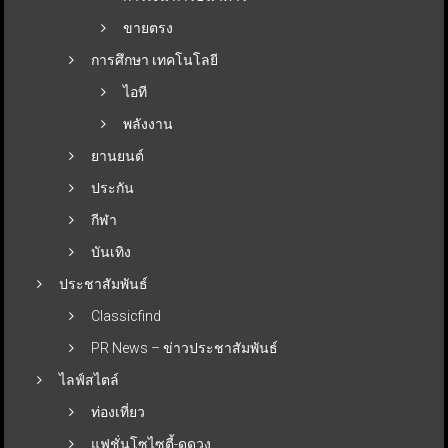
ขายตรง
การศึกษา เทคโนโลยี
ไอที
พลังงาน
ยานยนต์
ประกัน
กีฬา
บันเทิง
ประชาสัมพันธ์
Classicfind
PR News – ข่าวประชาสัมพันธ์
ไลฟ์สไตล์
ท่องเที่ยว
แฟชั่นโซไซตี้-ดูดวง