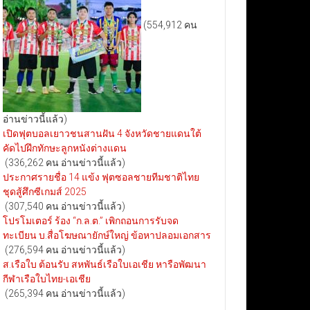
(554,912 คน
อ่านข่าวนี้แล้ว)
เปิดฟุตบอลเยาวชนสานฝัน 4 จังหวัดชายแดนใต้
คัดไปฝึกทักษะลูกหนังต่างแดน
(336,262 คน อ่านข่าวนี้แล้ว)
ประกาศรายชื่อ 14 แข้ง ฟุตซอลชายทีมชาติไทย
ชุดสู้ศึกซีเกมส์ 2025
(307,540 คน อ่านข่าวนี้แล้ว)
โปรโมเตอร์ ร้อง “ก.ล.ต.” เพิกถอนการรับจด
ทะเบียน บ.สื่อโฆษณายักษ์ใหญ่ ข้อหาปลอมเอกสาร
(276,594 คน อ่านข่าวนี้แล้ว)
ส.เรือใบ ต้อนรับ สหพันธ์เรือใบเอเชีย หารือพัฒนา
กีฬาเรือใบไทย-เอเชีย
(265,394 คน อ่านข่าวนี้แล้ว)