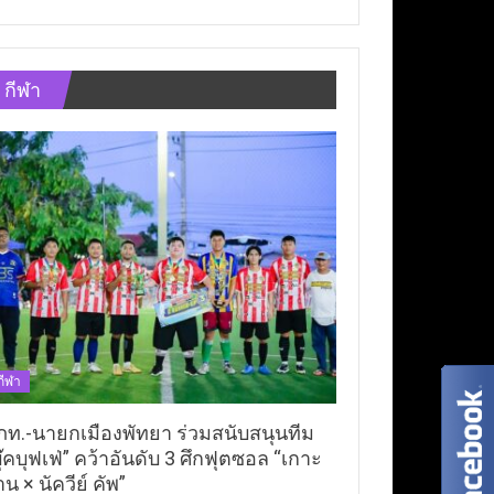
กีฬา
กีฬา
ภท.-นายกเมืองพัทยา ร่วมสนับสนุนทีม
ุ๊คบุฟเฟ่” คว้าอันดับ 3 ศึกฟุตซอล “เกาะ
าน × นัควีย์ คัพ”