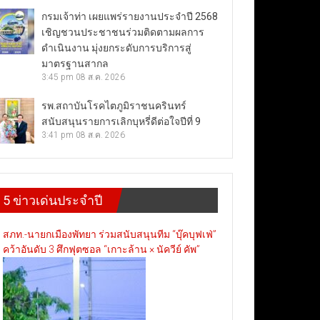
กรมเจ้าท่า เผยแพร่รายงานประจำปี 2568
เชิญชวนประชาชนร่วมติดตามผลการ
ดำเนินงาน มุ่งยกระดับการบริการสู่
มาตรฐานสากล
3:45 pm
08 ส.ค. 2026
รพ.สถาบันโรคไตภูมิราชนครินทร์
สนับสนุนรายการเลิกบุหรี่ดีต่อใจปีที่ 9
3:41 pm
08 ส.ค. 2026
5 ข่าวเด่นประจำปี
สภท.-นายกเมืองพัทยา ร่วมสนับสนุนทีม “บุ๊คบุฟเฟ่”
คว้าอันดับ 3 ศึกฟุตซอล “เกาะล้าน × นัควีย์ คัพ”