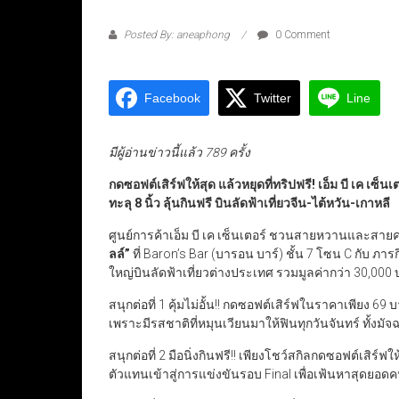
Posted By: aneaphong
0 Comment
Facebook
Twitter
Line
มีผู้อ่านข่าวนี้แล้ว 789 ครั้ง
กดซอฟต์เสิร์ฟให้สุด แล้วหยุดที่ทริปฟรี! เอ็ม บี เค 
ทะลุ 8 นิ้ว ลุ้นกินฟรี บินลัดฟ้าเที่ยวจีน-ไต้หวัน-เกาหลี
ศูนย์การค้าเอ็ม บี เค เซ็นเตอร์ ชวนสายหวานและสาย
ลล์
”
ที่ Baron’s Bar (บารอน บาร์) ชั้น 7 โซน C กับ ภารก
ใหญ่บินลัดฟ้าเที่ยวต่างประเทศ รวมมูลค่ากว่า 30,000 บา
สนุกต่อที่ 1 คุ้มไม่อั้น!! กดซอฟต์เสิร์ฟในราคาเพียง 69 
เพราะมีรสชาติที่หมุนเวียนมาให้ฟินทุกวันจันทร์ ทั้งมัจฉ
สนุกต่อที่ 2 มือนิ่งกินฟรี!! เพียงโชว์สกิลกดซอฟต์เสิร์ฟให
ตัวแทนเข้าสู่การแข่งขันรอบ Final เพื่อเฟ้นหาสุดยอดคนม