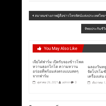
Post
สมาคมช่างภาพผู้สื่อข่าวโทรทัศน์แห่งประเทศไท
navigation
ทิพยประกันชีว
You May Also Like
เจียไต๋ฟาร์ม เปิดรับจองข้าวโพด
หวานฮอกไกโด ความหวาน
ฉลองวันหยุ
อร่อยที่พร้อมส่งตรงแบบสดๆ
จัดโปรโมชั
จากฟาร์ม
เครื่องเล่น 
ตุลาคม 26, 2021
admin
0
ธันวาคม 1