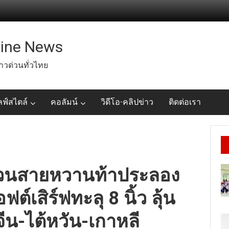
line News
่าวด่วนทั่วไทย
ลฟ์สไตล์
คอลัมน์
วิดีโอ-คลิปข่าว
ติดต่อเรา
์ ชวนสายหวานท้าประลอง
ต์เสิร์ฟทะลุ 8 นิ้ว ลุ้น
วจีน-ไต้หวัน-เกาหลี