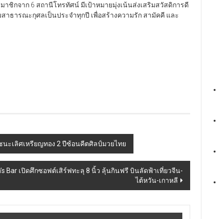
ีสมาชิกจาก 6 สถานีโทรทัศน์ มีเป้าหมายมุ่งเน้นส่งเสริมสวัสดิการดี
มสาธารณะกุศลเป็นประจำทุกปี เพื่อสร้างความรัก สามัคคี และ
นะเลิศเหรียญทอง 2 ปีซ้อนคีตศิลป์มวยไทย
ar เปิดศึกซอฟต์เสิร์ฟทะลุ 8 นิ้ว ลุ้นกินฟรี บินลัดฟ้าเที่ยวจีน-
ไต้หวัน-เกาหลี