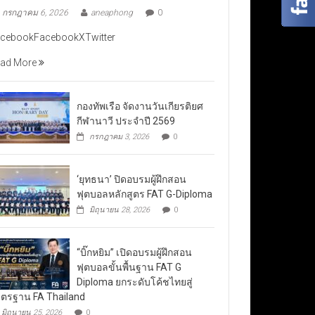
กรกฎาคม 6, 2026
aneaphong
0
cebookFacebookXTwitter
ad More
กองทัพเรือ จัดงานวันเกียรติยศ
กีฬานาวี ประจำปี 2569
กรกฎาคม 3, 2026
0
‘ยุทธนา’ ปิดอบรมผู้ฝึกสอน
ฟุตบอลหลักสูตร FAT G-Diploma
มิถุนายน 28, 2026
0
“บิ๊กหยิม” เปิดอบรมผู้ฝึกสอน
ฟุตบอลขั้นพื้นฐาน FAT G
Diploma ยกระดับโค้ชไทยสู่
ตรฐาน FA Thailand
มิถุนายน 25, 2026
0