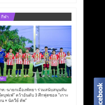
กีฬา
กีฬา
ภท.-นายกเมืองพัทยา ร่วมสนับสนุนทีม
ุ๊คบุฟเฟ่” คว้าอันดับ 3 ศึกฟุตซอล “เกาะ
าน × นัควีย์ คัพ”