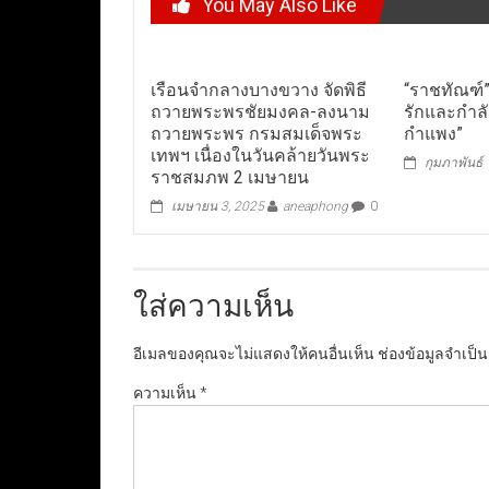
You May Also Like
เรือนจำกลางบางขวาง จัดพิธี
“ราชทัณฑ์
ถวายพระพรชัยมงคล-ลงนาม
รักและกำลั
ถวายพระพร กรมสมเด็จพระ
กำแพง”
เทพฯ เนื่องในวันคล้ายวันพระ
กุมภาพันธ์
ราชสมภพ 2 เมษายน
เมษายน 3, 2025
aneaphong
0
ใส่ความเห็น
อีเมลของคุณจะไม่แสดงให้คนอื่นเห็น
ช่องข้อมูลจำเป็
ความเห็น
*