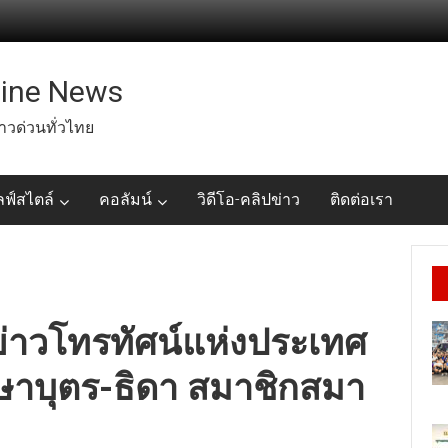
line News
่าวด่วนทั่วไทย
ลฟ์สไตล์
คอลัมน์
วิดีโอ-คลิปข่าว
ติดต่อเรา
ข่าวโทรทัศน์แห่งประเทศ
ษาบุตร-ธิดา สมาชิกสมา