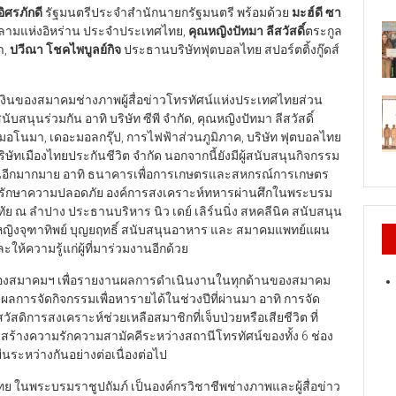
ิศรภักดี
รัฐมนตรีประจำสำนักนายกรัฐมนตรี พร้อมด้วย
มะฮ์ดี ซา
ลามแห่งอิหร่าน ประจำประเทศไทย,
คุณหญิงปัทมา ลีสวัสดิ์
ตระกูล
า,
ปวีณา โชคไพบูลย์กิจ
ประธานบริษัทฟุตบอลไทย สปอร์ตติ้งกู๊ดส์
ป็นเงินของสมาคมช่างภาพผู้สื่อข่าวโทรทัศน์แห่งประเทศไทยส่วน
บสนุนร่วมกัน อาทิ บริษัท ซีพี จำกัด, คุณหญิงปัทมา ลีสวัสดิ์
อโนมา, เดอะมอลกรุ๊ป, การไฟฟ้าส่วนภูมิภาค, บริษัท ฟุตบอลไทย
ริษัทเมืองไทยประกันชีวิต จำกัด นอกจากนี้ยังมีผู้สนับสนุนกิจกรรม
้รับทุนอีกมากมาย อาทิ ธนาคารเพื่อการเกษตรและสหกรณ์การเกษตร
งานรักษาความปลอดภัย องค์การสงเคราะห์ทหารผ่านศึกในพระบรม
ุทัย ณ ลำปาง ประธานบริหาร นิว เดย์ เลิร์นนิ่ง สหคลีนิค สนับสนุน
.หญิงจุฑาทิพย์ บุญยฤทธิ์ สนับสนุนอาหาร และ สมาคมแพทย์แผน
ห้ความรู้แก่ผู้ที่มาร่วมงานอีกด้วย
ปีของสมาคมฯ เพื่อรายงานผลการดำเนินงานในทุกด้านของสมาคม
ผลการจัดกิจกรรมเพื่อหารายได้ในช่วงปีที่ผ่านมา อาทิ การจัด
ดิการสงเคราะห์ช่วยเหลือสมาชิกที่เจ็บป่วยหรือเสียชีวิต ที่
ร้างความรักความสามัคคีระหว่างสถานีโทรทัศน์ของทั้ง 6 ช่อง
นระหว่างกันอย่างต่อเนื่องต่อไป
ย ในพระบรมราชูปถัมภ์ เป็นองค์กรวิชาชีพช่างภาพและผู้สื่อข่าว