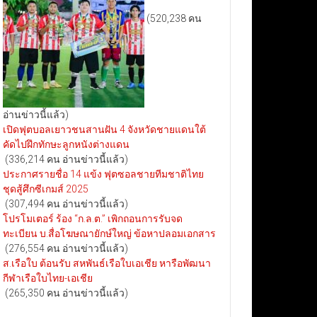
(520,238 คน
อ่านข่าวนี้แล้ว)
เปิดฟุตบอลเยาวชนสานฝัน 4 จังหวัดชายแดนใต้
คัดไปฝึกทักษะลูกหนังต่างแดน
(336,214 คน อ่านข่าวนี้แล้ว)
ประกาศรายชื่อ 14 แข้ง ฟุตซอลชายทีมชาติไทย
ชุดสู้ศึกซีเกมส์ 2025
(307,494 คน อ่านข่าวนี้แล้ว)
โปรโมเตอร์ ร้อง “ก.ล.ต.” เพิกถอนการรับจด
ทะเบียน บ.สื่อโฆษณายักษ์ใหญ่ ข้อหาปลอมเอกสาร
(276,554 คน อ่านข่าวนี้แล้ว)
ส.เรือใบ ต้อนรับ สหพันธ์เรือใบเอเชีย หารือพัฒนา
กีฬาเรือใบไทย-เอเชีย
(265,350 คน อ่านข่าวนี้แล้ว)