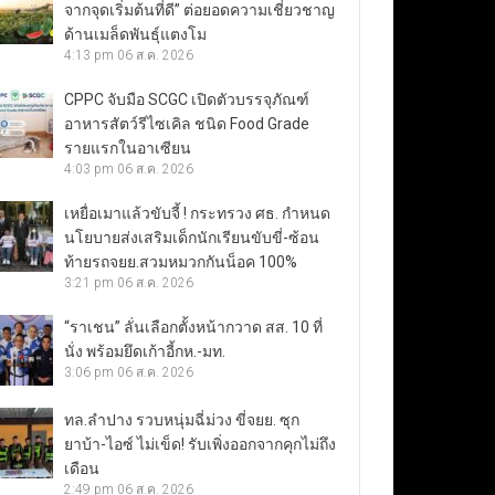
จากจุดเริ่มต้นที่ดี” ต่อยอดความเชี่ยวชาญ
ด้านเมล็ดพันธุ์แตงโม
4:13 pm
06 ส.ค. 2026
CPPC จับมือ SCGC เปิดตัวบรรจุภัณฑ์
อาหารสัตว์รีไซเคิล ชนิด Food Grade
รายแรกในอาเซียน
4:03 pm
06 ส.ค. 2026
เหยื่อเมาแล้วขับจี้ ! กระทรวง ศธ. กำหนด
นโยบายส่งเสริมเด็กนักเรียนขับขี่-ซ้อน
ท้ายรถจยย.สวมหมวกกันน็อค 100%
3:21 pm
06 ส.ค. 2026
“ราเชน” ลั่นเลือกตั้งหน้ากวาด สส. 10 ที่
นั่ง พร้อมยึดเก้าอี้กห.-มท.
3:06 pm
06 ส.ค. 2026
ทล.ลำปาง รวบหนุ่มฉี่ม่วง ขี่จยย. ซุก
ยาบ้า-ไอซ์ ไม่เข็ด! รับเพิ่งออกจากคุกไม่ถึง
เดือน
2:49 pm
06 ส.ค. 2026