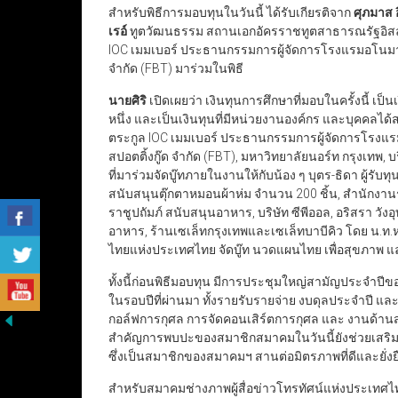
สำหรับพิธีการมอบทุนในวันนี้ ได้รับเกียรติจาก
ศุภมาส อ
เรอ์
ทูตวัฒนธรรม สถานเอกอัครราชทูตสาธารณรัฐอิส
IOC เมมเบอร์ ประธานกรรมการผู้จัดการโรงแรมอโนม
จำกัด (FBT) มาร่วมในพิธี
นายศิริ
เปิดเผยว่า เงินทุนการศึกษาที่มอบในครั้งนี้ เ
หนึ่ง และเป็นเงินทุนที่มีหน่วยงานองค์กร และบุคคลได้สนั
ตระกูล IOC เมมเบอร์ ประธานกรรมการผู้จัดการโรงแรม
สปอตติ้งกู๊ด จำกัด (FBT), มหาวิทยาลัยนอร์ท กรุงเทพ, บ
ที่มาร่วมจัดบู๊ทภายในงานให้กับน้อง ๆ บุตร-ธิดา ผู
สนับสนุนตุ๊กตาหมอนผ้าห่ม จำนวน 200 ชิ้น, สำนัก
ราชูปถัมภ์ สนับสนุนอาหาร, บริษัท ซีพีออล, อริสรา วังอ
อาหาร, ร้านเซเล็ทกรุงเทพและเซเล็ทบาบีคิว โดย น.ท
ไทยแห่งประเทศไทย จัดบู๊ท นวดแผนไทย เพื่อสุขภาพ และใ
ทั้งนี้ก่อนพิธีมอบทุน มีการประชุมใหญ่สามัญประจำ
ในรอบปีที่ผ่านมา ทั้งรายรับรายจ่าย งบดุลประจำปี และ
กอล์ฟการกุศล การจัดคอนเสิร์ตการกุศล และ งานด้านสวัส
สำคัญการพบปะของสมาชิกสมาคมในวันนี้ยังช่วยเสริมส
ซึ่งเป็นสมาชิกของสมาคมฯ สานต่อมิตรภาพที่ดีและยั่งยื
สำหรับสมาคมช่างภาพผู้สื่อข่าวโทรทัศน์แห่งประเทศไท