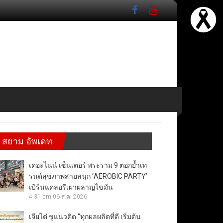
สยาม อัพเดท
เดอะไนน์ เซ็นเตอร์ พระราม 9 ตอกย้ำเท
รนด์สุขภาพสายสนุก ‘AEROBIC PARTY’
เบิร์นแคลอรีเผาผลาญไขมัน
4:31 pm
06 ส.ค. 2026
เจียไต๋ ชูแนวคิด “ทุกผลผลิตที่ดี เริ่มต้น