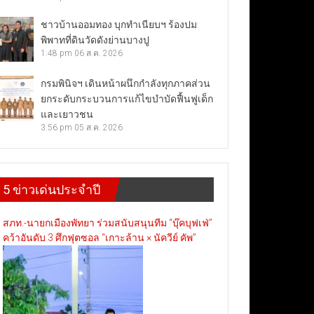
ชาวบ้านออมทอง บุกทำเนียบฯ ร้องปม
พิพาทที่ดินวัดดังย่านบางปู
1:48 pm
06 ส.ค. 2026
กรมพินิจฯ เดินหน้าผนึกกำลังทุกภาคส่วน
ยกระดับกระบวนการแก้ไขบำบัดฟื้นฟูเด็ก
และเยาวชน
3:56 pm
05 ส.ค. 2026
5 ข่าวเด่นประจำปี
สภท.-นายกเมืองพัทยา ร่วมสนับสนุนทีม “บุ๊คบุฟเฟ่”
คว้าอันดับ 3 ศึกฟุตซอล “เกาะล้าน × นัควีย์ คัพ”