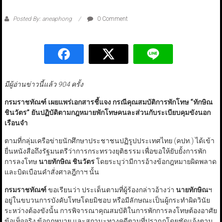
Posted By: aneaphong
0 Comment
มีผู้อ่านข่าวนี้แล้ว 904 ครั้ง
กรมราชทัณฑ์ เผยแพร่เอกสารชี้แจง กรณีคุณสมบัติการพักโทษ
“
ทักษิณ
ชินวัตร
”
ยันปฏิบัติตามกฎหมายพักโทษคนละส่วนกับระเบียบคุมขังนอก
เรือนจำ
ตามที่กลุ่มเครือข่ายนักศึกษาประชาชนปฏิรูปประเทศไทย (คปท.) ได้เข้า
ยื่นหนังสือถึงรัฐมนตรีว่าการกระทรวงยุติธรรม เพื่อขอให้ยับยั้งการพัก
การลงโทษ
นายทักษิณ ชินวัตร
โดยระบุว่ามีการอ้างข้อกฎหมายผิดพลาด
และบิดเบือนคำสั่งศาลฎีกาฯ นั้น
กรมราชทัณฑ์
ขอเรียนว่า ประเด็นตามที่ผู้ร้องกล่าวอ้างว่า
นายทักษิณ
ฯ
อยู่ในขบวนการบังคับโทษโดยมิชอบ หรือมีลักษณะเป็นผู้กระทำผิดวินัย
ระหว่างต้องขังนั้น การพิจารณาคุณสมบัติในการพักการลงโทษต้องอาศัย
ข้อเท็จจริง ข้อกฎหมาย และสถานะทางคดีตามที่ปรากฏโดยชัดแจ้งตาม