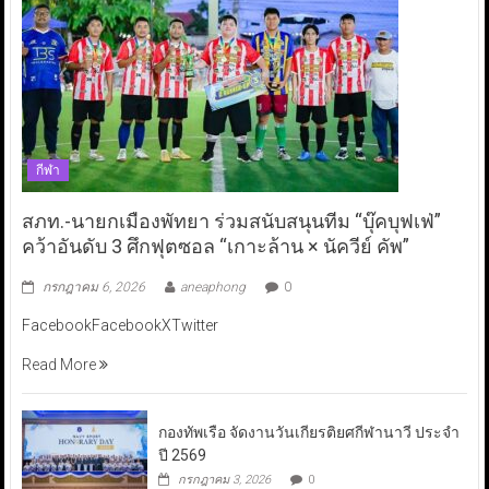
กีฬา
สภท.-นายกเมืองพัทยา ร่วมสนับสนุนทีม “บุ๊คบุฟเฟ่”
คว้าอันดับ 3 ศึกฟุตซอล “เกาะล้าน × นัควีย์ คัพ”
กรกฎาคม 6, 2026
aneaphong
0
FacebookFacebookXTwitter
Read More
กองทัพเรือ จัดงานวันเกียรติยศกีฬานาวี ประจำ
ปี 2569
กรกฎาคม 3, 2026
0