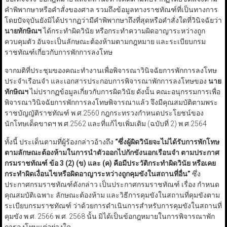
คำพิพากษาหรือคำสั่งของศาล รวมถึงข้อมูลทางราชทัณฑ์ที่เป็นทางการ
โดยปัจจุบันยังมิได้ปรากฏว่ามีคำพิพากษาถึงที่สุดหรือคำสั่งใดที่วินิจฉัยว่า
นายทักษิณฯ
ได้กระทำผิดวินัย หรือกระทำความผิดอาญาระหว่างถูก
ควบคุมตัว อันจะเป็นลักษณะต้องห้ามตามกฎหมาย และระเบียบกรม
ราชทัณฑ์เกี่ยวกับการพักการลงโทษ
จากมติที่ประชุมของคณะทำงานเพื่อพิจารณาวินิจฉัยการพักการลงโทษ
ประจำเรือนจำ และเอกสารประกอบการพิจารณาพักการลงโทษของ
นาย
ทักษิณฯ
ไม่ปรากฏข้อมูลเกี่ยวกับการผิดวินัย ดังนั้น คณะอนุกรรมการเพื่อ
พิจารณาวินิจฉัยการพักการลงโทษพิจารณาแล้ว จึงมีคุณสมบัติตามพระ
ราชบัญญัติราชทัณฑ์ พ.ศ.2560 กฎกระทรวงกำหนดประโยชน์ของ
นักโทษเด็ดขาดฯ พ.ศ.2562 และที่แก้ไขเพิ่มเติม (ฉบับที่ 2) พ.ศ.2564
ทั้งนี้ ประเด็นตามที่ผู้ร้องกล่าวอ้างถึง
“
ซึ่งผู้ผิดวินัยจะไม่ได้รับการพักโทษ
ตามลักษณะต้องห้ามในการนำตัวออกไปกักขังนอกเรือนจำ ตามประกาศ
กรมราชทัณฑ์ ข้อ 3
(2) (
ข) และ (ค) คือมีประวัติกระทำผิดวินัย หรือเคย
กระทำผิดเงื่อนไขหรือผิดอาญาระหว่างถูกคุมขังในสถานที่อื่น
”
ซึ่ง
ประกาศกรมราชทัณฑ์ดังกล่าว เป็นประกาศกรมราชทัณฑ์ เรื่อง กำหนด
คุณสมบัติเฉพาะ ลักษณะต้องห้าม และวิธีการคุมขังในสถานที่คุมขังตาม
ระเบียบกรมราชทัณฑ์ ว่าด้วยการดำเนินการสำหรับการคุมขังในสถานที่
คุมขัง พ.ศ. 2566 พ.ศ. 2568 นั้น มิได้เป็นข้อกฎหมายในการพิจารณาพัก