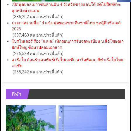
เปิดฟุตบอลเยาวชนสานฝัน 4 จังหวัดชายแดนใต้ คัดไปฝึกทักษะ
ลูกหนังต่างแดน
(336,202 คน อ่านข่าวนี้แล้ว)
ประกาศรายชื่อ 14 แข้ง ฟุตซอลชายทีมชาติไทย ชุดสู้ศึกซีเกมส์
2025
(307,480 คน อ่านข่าวนี้แล้ว)
โปรโมเตอร์ ร้อง “ก.ล.ต.” เพิกถอนการรับจดทะเบียน บ.สื่อโฆษณา
ยักษ์ใหญ่ ข้อหาปลอมเอกสาร
(276,538 คน อ่านข่าวนี้แล้ว)
ส.เรือใบ ต้อนรับ สหพันธ์เรือใบเอเชีย หารือพัฒนากีฬาเรือใบไทย-
เอเชีย
(265,342 คน อ่านข่าวนี้แล้ว)
กีฬา