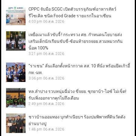
CPPC จับมือ SCGC เปิดตัวบรรจุภัณฑ์อาหารสัตว์
รีไซเคิล ชนิด Food Grade รายแรกในอาเซียน
4:03 pm
06 ส.ค. 2026
เหยื่อเมาแล้วขับจี้ ! กระทรวง ศธ. กำหนดนโยบายส่ง
เสริมเด็กนักเรียนขับขี่-ซ้อนท้ายรถจยย.สวมหมวกกัน
น็อค 100%
3:21 pm
06 ส.ค. 2026
“ราเชน” ลั่นเลือกตั้งหน้ากวาด สส. 10 ที่นั่ง พร้อมยึดเก้าอี้
กห.-มท.
3:06 pm
06 ส.ค. 2026
ทล.ลำปาง รวบหนุ่มฉี่ม่วง ขี่จยย. ซุกยาบ้า-ไอซ์ ไม่เข็ด!
รับเพิ่งออกจากคุกไม่ถึงเดือน
2:49 pm
06 ส.ค. 2026
ชาวบ้านออมทอง บุกทำเนียบฯ ร้องปมพิพาทที่ดินวัดดัง
ย่านบางปู
1:48 pm
06 ส.ค. 2026