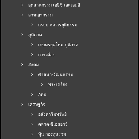
อุตสาหกรรม-เออีซี-เอสเอมอี
อาชญากรรม
กระบวนการยุติธรรม
ภูมิภาค
เกษตรยุคใหม่-ภูมิภาค
การเมือง
สังคม
ศาสนา-วัฒนธรรม
พระเครื่อง
กทม
เศรษฐกิจ
อสังหาริมทรัพย์
ตลาด-ซีเอสอาร์
หุ้น-กองทุนรวม