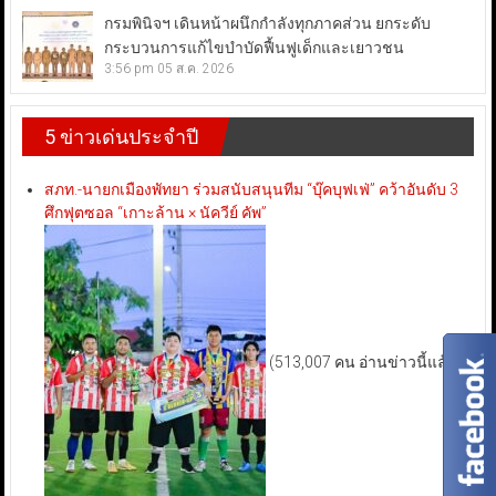
กรมพินิจฯ เดินหน้าผนึกกำลังทุกภาคส่วน ยกระดับ
กระบวนการแก้ไขบำบัดฟื้นฟูเด็กและเยาวชน
3:56 pm
05 ส.ค. 2026
5 ข่าวเด่นประจำปี
สภท.-นายกเมืองพัทยา ร่วมสนับสนุนทีม “บุ๊คบุฟเฟ่” คว้าอันดับ 3
ศึกฟุตซอล “เกาะล้าน × นัควีย์ คัพ”
(513,007 คน อ่านข่าวนี้แล้ว)