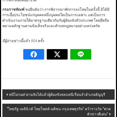
การลงโทษแต่อย่างใด
กรมราชทัณฑ์
ขอยืนยันว่า การพิจารณาพักการลงโทษในครั้งนี้ มิได้มี
การเอื้อประโยชน์แก่บุคคลหนึ่งบุคคลใดเป็นการเฉพาะ แต่เป็นการ
ดำเนินงานภายใต้มาตรฐานเดียวกันกับผู้ต้องขังทั่วประเทศ โดยยึดถือ
พยานหลักฐานตามข้อเท็จจริงและตัวบทกฎหมายอย่างเคร่งครัด
มีผู้อ่านข่าวนี้แล้ว 904 ครั้ง
Post
หนีไม่รอด! ตามจับได้แล้วผู้ต้องขังหลบหนีเรือนจำอำเภอธัญบุรี
navigation
“ไทยรัฐ-เดลินิวส์-ไทยโพสต์-มติชน-กรุงเทพธุรกิจ” คว้ารางวัล “พาด
หัวข่าวดีเด่น”