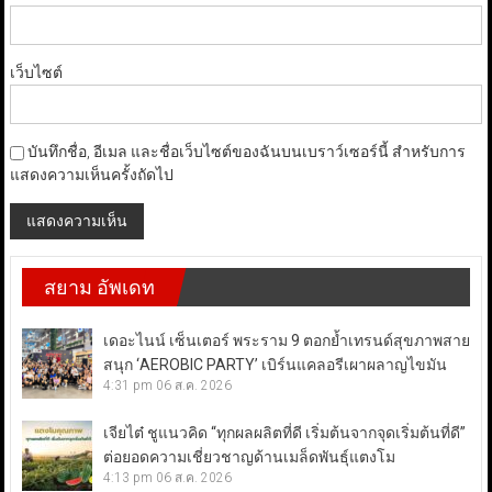
เว็บไซต์
บันทึกชื่อ, อีเมล และชื่อเว็บไซต์ของฉันบนเบราว์เซอร์นี้ สำหรับการ
แสดงความเห็นครั้งถัดไป
สยาม อัพเดท
เดอะไนน์ เซ็นเตอร์ พระราม 9 ตอกย้ำเทรนด์สุขภาพสาย
สนุก ‘AEROBIC PARTY’ เบิร์นแคลอรีเผาผลาญไขมัน
4:31 pm
06 ส.ค. 2026
เจียไต๋ ชูแนวคิด “ทุกผลผลิตที่ดี เริ่มต้นจากจุดเริ่มต้นที่ดี”
ต่อยอดความเชี่ยวชาญด้านเมล็ดพันธุ์แตงโม
4:13 pm
06 ส.ค. 2026