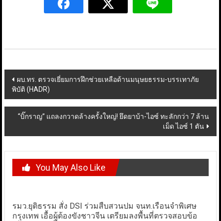
Post
ผบ.ทร. ตรวจเยี่ยมการฝึกช่วยเหลือด้านมนุษยธรรม-บรรเทาภัย
พิบัติ (HADR)
navigation
“บิ๊กราญ” แถลงกวาดล้างครั้งใหญ่! ยึดยาบ้า-ไอซ์ ทะลักกว่า 7 ล้าน
เม็ด ไอซ์ 1 ตัน
You May Also Like
รมว.ยุติธรรม สั่ง DSI ร่วมสืบสวนปม จนท.เรือนจำพิเศษ
กรุงเทพ เอื้อผู้ต้องขังชาวจีน เตรียมลงพื้นที่ตรวจสอบข้อ