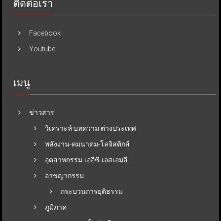
ติดต่อเรา
Facebook
Youtube
เมนู
ข่าวสาร
วิเคราะห์ บทความ ต่างประเทศ
พลังงาน-คมนาคม-โลจิสติกส์
อุตสาหกรรม-เออีซี-เอสเอมอี
อาชญากรรม
กระบวนการยุติธรรม
ภูมิภาค