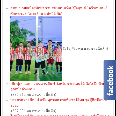
สภท.-นายกเมืองพัทยา ร่วมสนับสนุนทีม “บุ๊คบุฟเฟ่” คว้าอันดับ 3
ศึกฟุตซอล “เกาะล้าน × นัควีย์ คัพ”
(518,796 คน อ่านข่าวนี้แล้ว)
เปิดฟุตบอลเยาวชนสานฝัน 4 จังหวัดชายแดนใต้ คัดไปฝึกทักษะ
ลูกหนังต่างแดน
(336,212 คน อ่านข่าวนี้แล้ว)
ประกาศรายชื่อ 14 แข้ง ฟุตซอลชายทีมชาติไทย ชุดสู้ศึกซีเกมส์
2025
(307,494 คน อ่านข่าวนี้แล้ว)