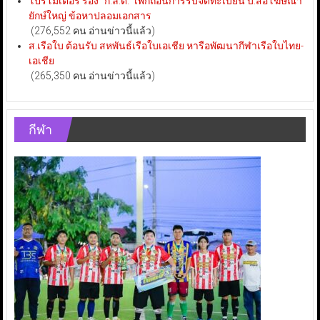
โปรโมเตอร์ ร้อง “ก.ล.ต.” เพิกถอนการรับจดทะเบียน บ.สื่อโฆษณา
ยักษ์ใหญ่ ข้อหาปลอมเอกสาร
(276,552 คน อ่านข่าวนี้แล้ว)
ส.เรือใบ ต้อนรับ สหพันธ์เรือใบเอเชีย หารือพัฒนากีฬาเรือใบไทย-
เอเชีย
(265,350 คน อ่านข่าวนี้แล้ว)
กีฬา