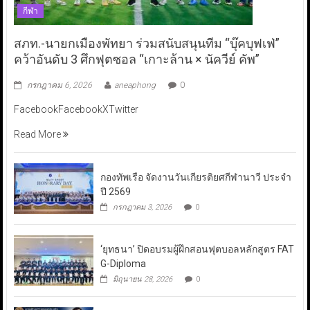
กีฬา
สภท.-นายกเมืองพัทยา ร่วมสนับสนุนทีม “บุ๊คบุฟเฟ่”
คว้าอันดับ 3 ศึกฟุตซอล “เกาะล้าน × นัควีย์ คัพ”
กรกฎาคม 6, 2026
aneaphong
0
FacebookFacebookXTwitter
Read More
กองทัพเรือ จัดงานวันเกียรติยศกีฬานาวี ประจำ
ปี 2569
กรกฎาคม 3, 2026
0
‘ยุทธนา’ ปิดอบรมผู้ฝึกสอนฟุตบอลหลักสูตร FAT
G-Diploma
มิถุนายน 28, 2026
0