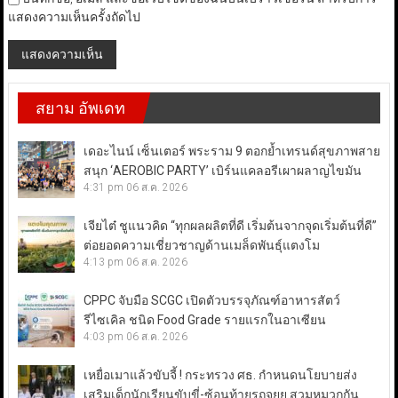
แสดงความเห็นครั้งถัดไป
สยาม อัพเดท
เดอะไนน์ เซ็นเตอร์ พระราม 9 ตอกย้ำเทรนด์สุขภาพสาย
สนุก ‘AEROBIC PARTY’ เบิร์นแคลอรีเผาผลาญไขมัน
4:31 pm
06 ส.ค. 2026
เจียไต๋ ชูแนวคิด “ทุกผลผลิตที่ดี เริ่มต้นจากจุดเริ่มต้นที่ดี”
ต่อยอดความเชี่ยวชาญด้านเมล็ดพันธุ์แตงโม
4:13 pm
06 ส.ค. 2026
CPPC จับมือ SCGC เปิดตัวบรรจุภัณฑ์อาหารสัตว์
รีไซเคิล ชนิด Food Grade รายแรกในอาเซียน
4:03 pm
06 ส.ค. 2026
เหยื่อเมาแล้วขับจี้ ! กระทรวง ศธ. กำหนดนโยบายส่ง
เสริมเด็กนักเรียนขับขี่-ซ้อนท้ายรถจยย.สวมหมวกกัน