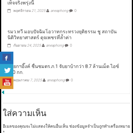
เท็จจริงพรุ่งนี้
พฤศจิกายน 21, 2025
aneaphong
0
รมว.ทวี มอบปัจฉิมโอวาทกระทรวงยุติธรรม ชู สถาบัน
นิติวิทยาศาสตร์ ดุจเพชรที่ล้ำค่า
กันยายน 24, 2025
aneaphong
0
นายกฯอิ๊งค์ ชื่นชมตร.ภ.1 จับยาบ้ากว่า 8.7 ล้านเม็ด ไอซ์
720 กก.
พฤษภาคม 7, 2025
aneaphong
0
ใส่ความเห็น
อีเมลของคุณจะไม่แสดงให้คนอื่นเห็น
ช่องข้อมูลจำเป็นถูกทำเครื่องหมาย
*