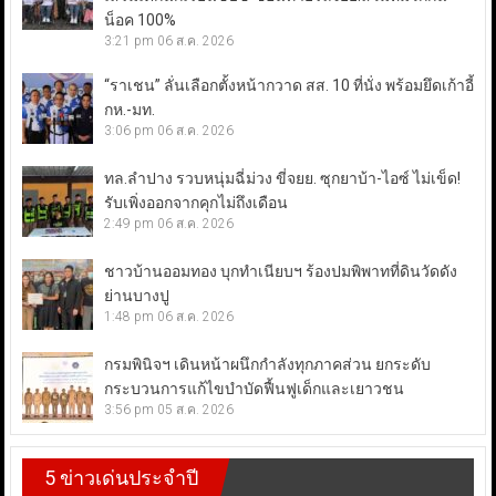
น็อค 100%
3:21 pm
06 ส.ค. 2026
“ราเชน” ลั่นเลือกตั้งหน้ากวาด สส. 10 ที่นั่ง พร้อมยึดเก้าอี้
กห.-มท.
3:06 pm
06 ส.ค. 2026
ทล.ลำปาง รวบหนุ่มฉี่ม่วง ขี่จยย. ซุกยาบ้า-ไอซ์ ไม่เข็ด!
รับเพิ่งออกจากคุกไม่ถึงเดือน
2:49 pm
06 ส.ค. 2026
ชาวบ้านออมทอง บุกทำเนียบฯ ร้องปมพิพาทที่ดินวัดดัง
ย่านบางปู
1:48 pm
06 ส.ค. 2026
กรมพินิจฯ เดินหน้าผนึกกำลังทุกภาคส่วน ยกระดับ
กระบวนการแก้ไขบำบัดฟื้นฟูเด็กและเยาวชน
3:56 pm
05 ส.ค. 2026
5 ข่าวเด่นประจำปี