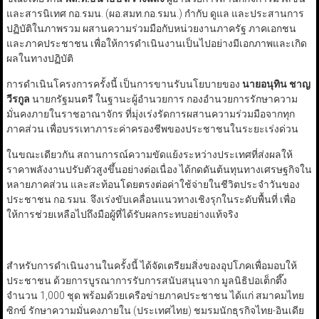
และสารนิเทศ กอ.รมน. (ผอ.สมท.กอ.รมน.) กำกับ ดูแล และประสานการ
ปฏิบัติในภาพรวม ผสานความร่วมมือกับหน่วยงานภาครัฐ ภาคเอกชน
และภาคประชาชน เพื่อให้การดำเนินงานเป็นไปอย่างมีเอกภาพและเกิด
ผลในทางปฏิบัติ
การดำเนินโครงการครั้งนี้ เป็นการขานรับนโยบายของ
นายอนุทิน ชาญ
วีรกูล
นายกรัฐมนตรี ในฐานะผู้อำนวยการ กองอำนวยการรักษาความ
มั่นคงภายในราชอาณาจักร ที่มุ่งเร่งรัดการผสานความร่วมมือจากทุก
ภาคส่วน เพื่อบรรเทาภาระค่าครองชีพของประชาชนในระยะเร่งด่วน
ในขณะเดียวกัน สถานการณ์ความขัดแย้งระหว่างประเทศที่ส่งผลให้
ราคาพลังงานปรับตัวสูงขึ้นอย่างต่อเนื่อง ได้กดดันต้นทุนทางเศรษฐกิจใน
หลายภาคส่วน และสะท้อนโดยตรงต่อค่าใช้จ่ายในชีวิตประจำวันของ
ประชาชน กอ.รมน. จึงเร่งขับเคลื่อนแนวทางเชิงรุกในระดับพื้นที่ เพื่อ
ให้การช่วยเหลือไปถึงมือผู้ที่ได้รับผลกระทบอย่างแท้จริง
สำหรับการดำเนินงานในครั้งนี้ ได้จัดเตรียมสิ่งของอุปโภคเพื่อมอบให้
ประชาชน ด้วยการบูรณาการรับการสนับสนุนจาก มูลนิธิปอเต็กตึ๊ง
จำนวน 1,000 ชุด พร้อมด้วยเครือข่ายภาคประชาชน ได้แก่ สมาคมไทย
ซิกข์ รักษาความมั่นคงภายใน (ประเทศไทย) ชมรมนักธุรกิจไทย-อินเดีย