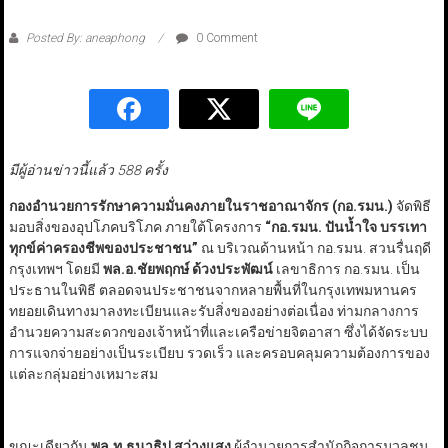
Posted By: aneaphong
0 Comment
มีผู้อ่านข่าวนี้แล้ว 588 ครั้ง
กองอำนวยการรักษาความมั่นคงภายในราชอาณาจักร (กอ.รมน.)
จัดพิธี
มอบสิ่งของอุปโภคบริโภค ภายใต้โครงการ
“
กอ.รมน. ปันน้ำใจ บรรเทา
ทุกข์ค่าครองชีพของประชาชน
”
ณ บริเวณด้านหน้า กอ.รมน. สวนรื่นฤดี
กรุงเทพฯ โดยมี
พล.อ.ชัยพฤกษ์ ด้วงประพัฒน์
เลขาธิการ กอ.รมน. เป็น
ประธานในพิธี ตลอดจนประชาชนจากหลายพื้นที่ในกรุงเทพมหานคร
ทยอยเดินทางมาลงทะเบียนและรับสิ่งของอย่างต่อเนื่อง ท่ามกลางการ
อำนวยความสะดวกของเจ้าหน้าที่และเครือข่ายจิตอาสา ซึ่งได้จัดระบบ
การแจกจ่ายอย่างเป็นระเบียบ รวดเร็ว และครอบคลุมความต้องการของ
แต่ละกลุ่มอย่างเหมาะสม
ขณะเดียวกัน
พล.ท.ธนาธิป สว่างแสง
ผู้อำนวยการสำนักกิจการมวลชน