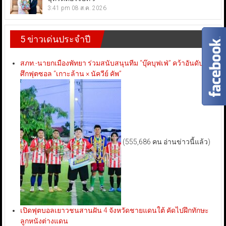
3:41 pm
08 ส.ค. 2026
5 ข่าวเด่นประจำปี
สภท.-นายกเมืองพัทยา ร่วมสนับสนุนทีม “บุ๊คบุฟเฟ่” คว้าอันดับ 3
ศึกฟุตซอล “เกาะล้าน × นัควีย์ คัพ”
(555,686 คน อ่านข่าวนี้แล้ว)
เปิดฟุตบอลเยาวชนสานฝัน 4 จังหวัดชายแดนใต้ คัดไปฝึกทักษะ
ลูกหนังต่างแดน