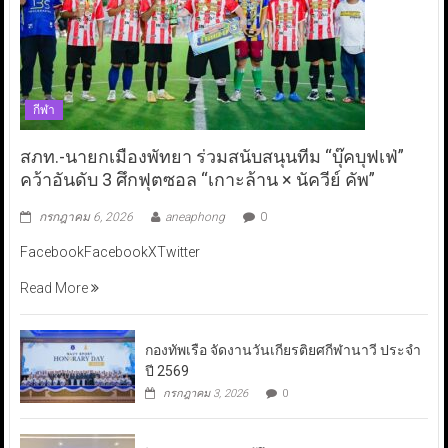
กีฬา
สภท.-นายกเมืองพัทยา ร่วมสนับสนุนทีม “บุ๊คบุฟเฟ่”
คว้าอันดับ 3 ศึกฟุตซอล “เกาะล้าน × นัควีย์ คัพ”
กรกฎาคม 6, 2026
aneaphong
0
FacebookFacebookXTwitter
Read More
กองทัพเรือ จัดงานวันเกียรติยศกีฬานาวี ประจำ
ปี 2569
กรกฎาคม 3, 2026
0