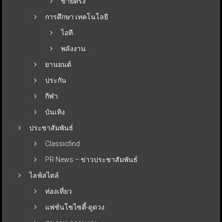
ขายตรง
การศึกษา เทคโนโลยี
ไอที
พลังงาน
ยานยนต์
ประกัน
กีฬา
บันเทิง
ประชาสัมพันธ์
Classicfind
PR News – ข่าวประชาสัมพันธ์
ไลฟ์สไตล์
ท่องเที่ยว
แฟชั่นโซไซตี้-ดูดวง