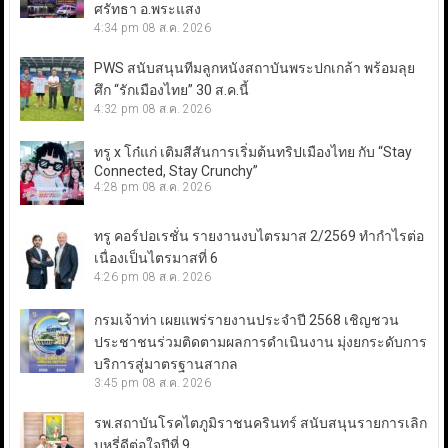
ศรัทธา อ.พระแสง
4:34 pm
08 ส.ค. 2026
PWS สนับสนุนทีมลูกหนังสถาบันพระปกเกล้า พร้อมลุย
ศึก “รักเมืองไทย” 30 ส.ค.นี้
4:32 pm
08 ส.ค. 2026
ทรู x โก๋แก่ เติมสีสันการเริ่มต้นทริปเมืองไทย กับ “Stay
Connected, Stay Crunchy”
4:28 pm
08 ส.ค. 2026
ทรู คอร์ปอเรชั่น รายงานงบไตรมาส 2/2569 ทำกำไรต่อ
เนื่องเป็นไตรมาสที่ 6
4:26 pm
08 ส.ค. 2026
กรมเจ้าท่า เผยแพร่รายงานประจำปี 2568 เชิญชวน
ประชาชนร่วมติดตามผลการดำเนินงาน มุ่งยกระดับการ
บริการสู่มาตรฐานสากล
3:45 pm
08 ส.ค. 2026
รพ.สถาบันโรคไตภูมิราชนครินทร์ สนับสนุนรายการเลิก
บุหรี่ดีต่อใจปีที่ 9