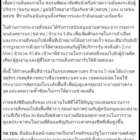
เพื่อความมั่นคงภายใน ชมรมพัฒนาสัมพันธ์เครือข่ายความมั่นคงระดับผู้
บริหาร (ชมรม พบค.) มูลนิธิไทยอาสาป้องกันชาติ (ทสปช.) และ มวลชน
ทสปช. ที่ร่วมกันสนับสนุนทั้งทรัพยากรและกำลังคนอย่างเข้มแข็ง
ในด้านการกระจายสิ่งของ ได้รับการสนับสนุนยานพาหนะจาก กรมการ
ขนส่งทหารบก (ขส.ทบ.) จำนวน 4 คัน เพื่อเพิ่มศักยภาพในการลำเลียง
และกระจายสิ่งของไปยังพื้นที่เป้าหมายได้อย่างรวดเร็ว ขณะเดียวกันยังมี
การบูรณาการด้วยการให้ค่าตอบแทนกับผู้ให้บริการรับ-ส่งสินค้า (Line
Man) จำนวน 40 คัน เข้ามามีส่วนร่วมในการส่งต่อสิ่งของไปยังผู้ป่วยติด
เตียง ผู้สูงอายุ และผู้ที่ไม่สามารถเดินทางมารับได้ด้วยตนเอง
ทั้งนี้ ได้กำหนดพื้นที่นำร่องในกรุงเทพมหานคร จำนวน 5 เขต ได้แก่ เขต
จตุจักร เขตดุสิต เขตบางซื่อ เขตพระนคร และ เขตคลองเตย โดยใช้
กระบวนการคัดกรองในระดับพื้นที่ เพื่อมุ่งดูแลกลุ่มเปราะบางอย่างตรง
จุด และลดความซ้ำซ้อนในการให้ความช่วยเหลือ
ภายหลังพิธีมอบสิ่งของ ประธานในพิธีได้ให้สัญญาณปล่อยขบวนการ
กระจายสิ่งของไปยังพื้นที่ต่าง ๆ ก่อนถ่ายภาพร่วมกับผู้สนับสนุนและหน่วย
งานที่เกี่ยวข้อง สะท้อนถึงพลังความร่วมมือของทุกภาคส่วนในการร่วม
ดูแลประชาชนในยามที่ต้องเผชิญกับภาวะค่าครองชีพที่เพิ่มสูงขึ้น
กอ.รมน.
ยืนยันเดินหน้าบทบาทเป็นกลไกหลักของรัฐในการผสานพลังทุก
ภาคส่วน ขับเคลื่อนการดูแลประชาชนในทุกมิติ ทั้งด้านเศรษฐกิจ สังคม