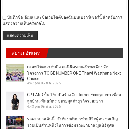
บันทึกชื่อ, อีเมล และชื่อเว็บไซต์ของฉันบนเบราว์เซอร์นี้ สำหรับการ
แสดงความเห็นครั้งถัดไป
สยาม อัพเดท
เขตทวีวัฒนา จับมือ มูลนิธิครอบครัวพอเพียง จัด
โครงการ TO BE NUMBER ONE Thawi Watthana Next
Choice
4:47 pm
08 ส.ค. 2026
CP LAND ปั้น ‘Pri-d’ สร้าง Customer Ecosystem เชื่อม
ลูกบ้าน-พันธมิตร ขยายมูลค่าธุรกิจระยะยาว
4:43 pm
08 ส.ค. 2026
รถพยาบาลคันนี้…ยังต้องกลับมาช่วยชีวิตผู้คน ขอเชิญ
ร่วมเป็นส่วนหนึ่งในการซ่อมรถพยาบาล มูลนิธิกุศล