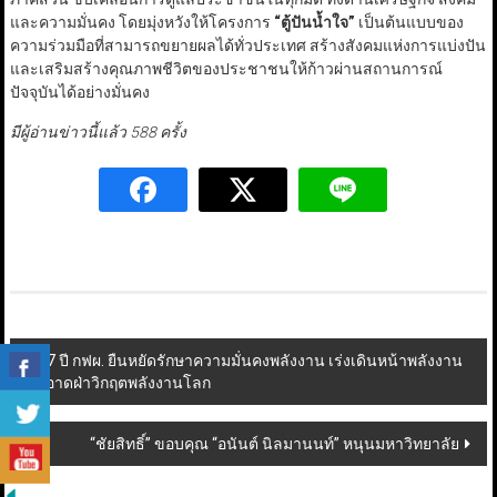
และความมั่นคง โดยมุ่งหวังให้โครงการ
“
ตู้ปันน้ำใจ
”
เป็นต้นแบบของ
ความร่วมมือที่สามารถขยายผลได้ทั่วประเทศ สร้างสังคมแห่งการแบ่งปัน
และเสริมสร้างคุณภาพชีวิตของประชาชนให้ก้าวผ่านสถานการณ์
ปัจจุบันได้อย่างมั่นคง
มีผู้อ่านข่าวนี้แล้ว 588 ครั้ง
Post
57 ปี กฟผ. ยืนหยัดรักษาความมั่นคงพลังงาน เร่งเดินหน้าพลังงาน
สะอาดฝ่าวิกฤตพลังงานโลก
navigation
“ชัยสิทธิ์” ขอบคุณ “อนันต์ นิลมานนท์” หนุนมหาวิทยาลัย