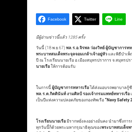
Facebook
Twitter
Line
มีผู้อ่านข่าวนี้แล้ว 1285 ครั้ง
วันนี้ (18 พ.ย.67)
พล.ร.อ.จิรพล ว่องวิทย์ ผู้บัญชาการทห
พระบาทสมเด็จพระจุลจอมเกล้าเจ้าอยู่หัว
และพิธีบำเพ็
ปี ณ โรงเรียนนายเรือ อ.เมืองสมุทรปราการ จ.สมุทรป
นายเรือ
ให้การต้อนรับ
ในการนี้
ผู้บัญชาการทหารเรือ
ได้ส่งมอบรถพยาบาลกู้ชี
พล.ร.ต.กิตตินันท์ งามศิลป์ รองเจ้ากรมแพทย์ทหารเรือ
เป็นปีแห่งความปลอดภัยของกองทัพเรือ
“Navy Safety 
โรงเรียนนายเรือ
มีรากหยั่งลงอย่างมั่นคง นำมาซึ่งการ
ทุกวันนี้ก็ด้วยพระมหากรุณาธิคุณของ
พระบาทสมเด็จพระ