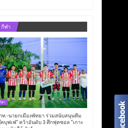
กีฬา
กีฬา
ภท.-นายกเมืองพัทยา ร่วมสนับสนุนทีม
ุ๊คบุฟเฟ่” คว้าอันดับ 3 ศึกฟุตซอล “เกาะ