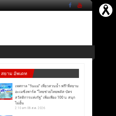
สยาม อัพเดท
เทศกาล “วันแม่” เที่ยวสวนน้ำ ฟรี! ที่สยาม
อะเมซิ่งพาร์ค “ไทยช่วยไทยพลัส-บัตร
สวัสดิการแห่งรัฐ” เพิ่มเพียง 100 บ. สนุก
ไม่อั้น
2:10 am
08 ส.ค. 2026