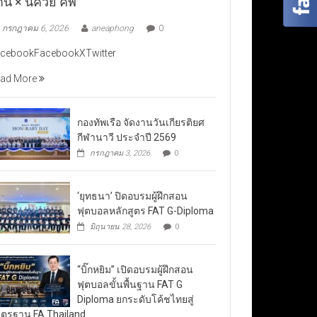
าน × นัควีย์ คัพ”
กรกฎาคม 6, 2026
aneaphong
0
cebookFacebookXTwitter
ad More
กองทัพเรือ จัดงานวันเกียรติยศ
กีฬานาวี ประจำปี 2569
กรกฎาคม 3, 2026
0
‘ยุทธนา’ ปิดอบรมผู้ฝึกสอน
ฟุตบอลหลักสูตร FAT G-Diploma
มิถุนายน 28, 2026
0
“บิ๊กหยิม” เปิดอบรมผู้ฝึกสอน
ฟุตบอลขั้นพื้นฐาน FAT G
Diploma ยกระดับโค้ชไทยสู่
ตรฐาน FA Thailand