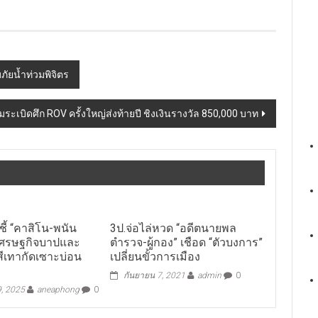
บภัยน้ำท่วมพิจิตร
ยมระเบิดศึก ROV ครั้งใหญ่ส่งท้ายปี ชิงเงินรางวัล 850,000 บาท
ชี้ “คาสิโน-พนัน
3ป.จ่อไล่หวด “อดีตนายพล
เศรษฐกิจบาปและ
ตำรวจ-ผู้กอง” เชือด “ตัวบงการ”
ีเทากัดเซาะบ่อน
เปลี่ยนขั้วการเมือง
กันยายน 7, 2021
admin
0
, 2025
aneaphong
0