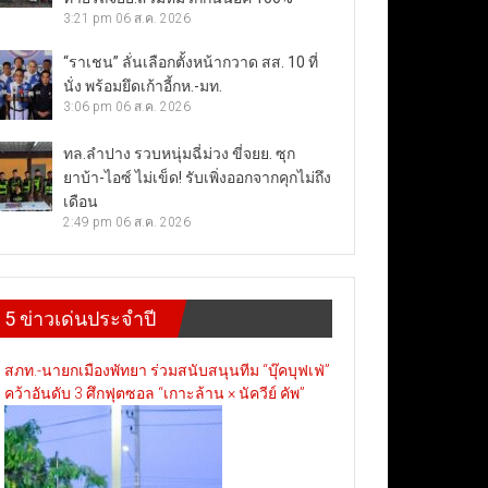
3:21 pm
06 ส.ค. 2026
“ราเชน” ลั่นเลือกตั้งหน้ากวาด สส. 10 ที่
นั่ง พร้อมยึดเก้าอี้กห.-มท.
3:06 pm
06 ส.ค. 2026
ทล.ลำปาง รวบหนุ่มฉี่ม่วง ขี่จยย. ซุก
ยาบ้า-ไอซ์ ไม่เข็ด! รับเพิ่งออกจากคุกไม่ถึง
เดือน
2:49 pm
06 ส.ค. 2026
5 ข่าวเด่นประจำปี
สภท.-นายกเมืองพัทยา ร่วมสนับสนุนทีม “บุ๊คบุฟเฟ่”
คว้าอันดับ 3 ศึกฟุตซอล “เกาะล้าน × นัควีย์ คัพ”