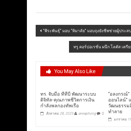
Post
“พีระพันธุ์” มอบ “หิมาลัย” มอบถุงยังชีพช่วยผู้ประส
navigation
ทรู คอร์ปอเรชั่น ผนึก โลตัส เตรี
You May Also Like
ทร. จับมือ ทีทีบี พัฒนาระบบ
“อลงกรณ์” 
ดิจิทัล-คุณภาพชีวิตการเงิน
ออนไลน์” 
กำลังพลกองทัพเรือ
วัฒนธรรมส
ทำลาย
สิงหาคม 28, 2025
aneaphong
0
มกราคม 19