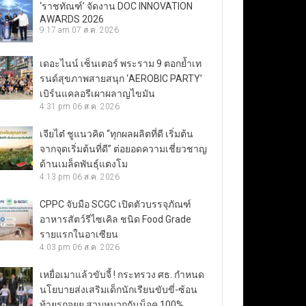
‘ราชทัณฑ์’ จัดงาน DOC INNOVATION
AWARDS 2026
9:17 am
07 ส.ค. 2026
เดอะไนน์ เซ็นเตอร์ พระราม 9 ตอกย้ำเท
รนด์สุขภาพสายสนุก ‘AEROBIC PARTY’
เบิร์นแคลอรีเผาผลาญไขมัน
4:31 pm
06 ส.ค. 2026
เจียไต๋ ชูแนวคิด “ทุกผลผลิตที่ดี เริ่มต้น
จากจุดเริ่มต้นที่ดี” ต่อยอดความเชี่ยวชาญ
ด้านเมล็ดพันธุ์แตงโม
4:13 pm
06 ส.ค. 2026
CPPC จับมือ SCGC เปิดตัวบรรจุภัณฑ์
อาหารสัตว์รีไซเคิล ชนิด Food Grade
รายแรกในอาเซียน
4:03 pm
06 ส.ค. 2026
เหยื่อเมาแล้วขับจี้ ! กระทรวง ศธ. กำหนด
นโยบายส่งเสริมเด็กนักเรียนขับขี่-ซ้อน
ท้ายรถจยย.สวมหมวกกันน็อค 100%