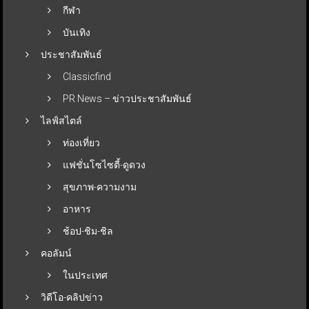
กีฬา
บันเทิง
ประชาสัมพันธ์
Classicfind
PR News – ข่าวประชาสัมพันธ์
ไลฟ์สไตล์
ท่องเที่ยว
แฟชั่นโซไซตี้-ดูดวง
สุขภาพ-ความงาม
อาหาร
ช้อป-ชิม-ชิล
คอลัมน์
ในประเทศ
วิดีโอ-คลิปข่าว