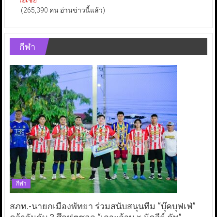
เอเชีย
(265,390 คน อ่านข่าวนี้แล้ว)
กีฬา
กีฬา
สภท.-นายกเมืองพัทยา ร่วมสนับสนุนทีม “บุ๊คบุฟเฟ่”