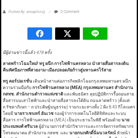
Posted By: aneaphong
0 Comment
มีผู้อ่านข่าวนี้แล้ว 478 ครั้ง
ลาดพร้าวโฉมใหม่!
ทรู ผนึก การไฟฟ้านครหลวง นำสายสื่อสารลงดิน
คืนทัศนียภาพที่สวยงาม-เมืองปลอดภัย
ก้าวสู่มหานครไร้สาย
ทรู คอร์ปอเรชั่น
เดินหน้าสานต่อภารกิจพลิกโฉมกรุงเทพมหานคร ผนึก
ความร่วมมือกับ
การไฟฟ้านครหลวง (
MEA
)
กรุงเทพมหานคร สำนักงาน
กสทช. สำนักงานตำรวจแห่งชาติ
และพันธมิตร ลุยปฏิบัติการรื้อถอนสาย
สื่อสารบนเสาไฟฟ้าและนำสายสื่อสารลงใต้ดิน ถนนลาดพร้าว (ตั้งแต่
ถ.รัชดาภิเษก – ถ.ประดิษฐ์มนูธรรม) รวมระยะทางทั้ง 2 ฝั่ง 8.40 กิโลเมตร
โดยมี
นายราเชนทร์ อันเวช
รองผู้ว่าการเทคโนโลยีดิจิทัลและระบบ
สื่อสาร การไฟฟ้านครหลวง (MEA) เป็นประธานในพิธี พร้อมด้วย
นาย
ประถมพงศ์ ศรีนวล
ผู้อำนวยการสำนักวิชาการและการจัดการทรัพยากร
โทรคมนาคม สำนักงาน กสทช. และ
นายกนกศักดิ์
นิ่มนวลรัตน์
หัวหน้า