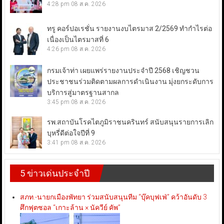
4:28 pm
08 ส.ค. 2026
ทรู คอร์ปอเรชั่น รายงานงบไตรมาส 2/2569 ทำกำไรต่อ
เนื่องเป็นไตรมาสที่ 6
4:26 pm
08 ส.ค. 2026
กรมเจ้าท่า เผยแพร่รายงานประจำปี 2568 เชิญชวน
ประชาชนร่วมติดตามผลการดำเนินงาน มุ่งยกระดับการ
บริการสู่มาตรฐานสากล
3:45 pm
08 ส.ค. 2026
รพ.สถาบันโรคไตภูมิราชนครินทร์ สนับสนุนรายการเลิก
บุหรี่ดีต่อใจปีที่ 9
3:41 pm
08 ส.ค. 2026
5 ข่าวเด่นประจำปี
สภท.-นายกเมืองพัทยา ร่วมสนับสนุนทีม “บุ๊คบุฟเฟ่” คว้าอันดับ 3
ศึกฟุตซอล “เกาะล้าน × นัควีย์ คัพ”