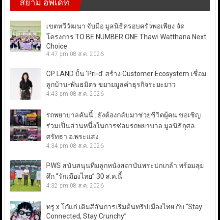
สยาม อัพเดท
เขตทวีวัฒนา จับมือ มูลนิธิครอบครัวพอเพียง จัด
โครงการ TO BE NUMBER ONE Thawi Watthana Next
Choice
4:47 pm
08 ส.ค. 2026
CP LAND ปั้น ‘Pri-d’ สร้าง Customer Ecosystem เชื่อม
ลูกบ้าน-พันธมิตร ขยายมูลค่าธุรกิจระยะยาว
4:43 pm
08 ส.ค. 2026
รถพยาบาลคันนี้…ยังต้องกลับมาช่วยชีวิตผู้คน ขอเชิญ
ร่วมเป็นส่วนหนึ่งในการซ่อมรถพยาบาล มูลนิธิกุศล
ศรัทธา อ.พระแสง
4:34 pm
08 ส.ค. 2026
PWS สนับสนุนทีมลูกหนังสถาบันพระปกเกล้า พร้อมลุย
ศึก “รักเมืองไทย” 30 ส.ค.นี้
4:32 pm
08 ส.ค. 2026
ทรู x โก๋แก่ เติมสีสันการเริ่มต้นทริปเมืองไทย กับ “Stay
Connected, Stay Crunchy”