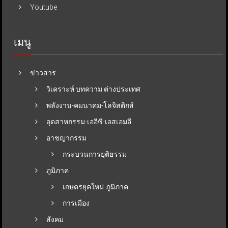
Youtube
เมนู
ข่าวสาร
วิเคราะห์ บทความ ต่างประเทศ
พลังงาน-คมนาคม-โลจิสติกส์
อุตสาหกรรม-เออีซี-เอสเอมอี
อาชญากรรม
กระบวนการยุติธรรม
ภูมิภาค
เกษตรยุคใหม่-ภูมิภาค
การเมือง
สังคม