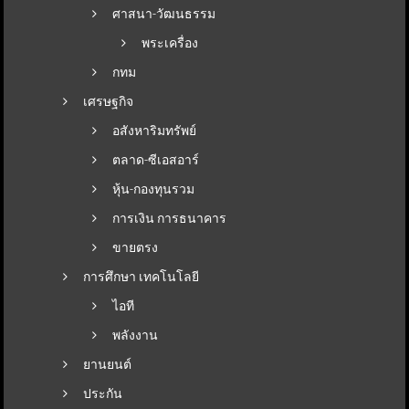
ศาสนา-วัฒนธรรม
พระเครื่อง
กทม
เศรษฐกิจ
อสังหาริมทรัพย์
ตลาด-ซีเอสอาร์
หุ้น-กองทุนรวม
การเงิน การธนาคาร
ขายตรง
การศึกษา เทคโนโลยี
ไอที
พลังงาน
ยานยนต์
ประกัน