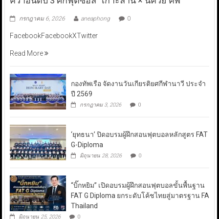
คว้าอันดับ 3 ศึกฟุตซอล “เกาะล้าน × นัควีย์ คัพ”
กรกฎาคม 6, 2026
aneaphong
0
FacebookFacebookXTwitter
Read More
กองทัพเรือ จัดงานวันเกียรติยศกีฬานาวี ประจำ
ปี 2569
กรกฎาคม 3, 2026
0
‘ยุทธนา’ ปิดอบรมผู้ฝึกสอนฟุตบอลหลักสูตร FAT
G-Diploma
มิถุนายน 28, 2026
0
“บิ๊กหยิม” เปิดอบรมผู้ฝึกสอนฟุตบอลขั้นพื้นฐาน
FAT G Diploma ยกระดับโค้ชไทยสู่มาตรฐาน FA
Thailand
มิถุนายน 25, 2026
0