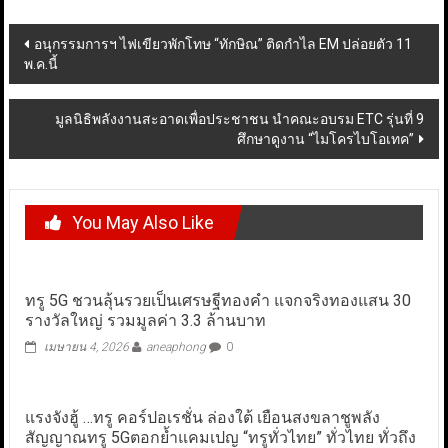
Post
อนุกรรมการฯ ไฟเขียวพักโทษ “ทักษิณ” ติดกำไล EM ปล่อยตัว 11
พ.ค.นี้
navigation
มูลนิธิพลังงานสะอาดเพื่อประชาชน นำคณะอบรม ETC รุ่นที่ 9
ศึกษาดูงาน “ไมโครไบโอเทค”
You May Also Like
ทรู 5G ชวนลุ้นรวยเป็นเศรษฐีทองคำ แจกจริงทองแสน 30
รางวัลใหญ่ รวมมูลค่า 3.3 ล้านบาท
เมษายน 4, 2026
aneaphong
0
แรงจังฮู้ …ทรู คอร์ปอเรชั่น ล่องใต้ เยือนสงขลาชูพลัง
สัญญาณทรู 5Gตอกย้ำแคมเปญ “ทรูทั่วไทย” ทั่วไทย ทั่วถึง