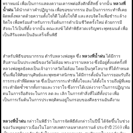
พราหมณ์ เพื่อเป็นการแสดงความเคารพต่อสิ่งศักดิ์สิทธิ์ จากนั้น
หลวงพี่
น้ำฝน
ได้นำกล่าวคำปฏิญาณ เพื่อขอขมากรรม อันเป็นการกระทำที่เคย
ผิดพลั้งพลาดด้วยความตั้งใจก็ดี ไม่ตั้งใจก็ดี และสงบจิตใจเพื่อชำระล้าง
จิตใจ เพื่อพร้อมสำหรับการเริ่มต้นการดำเนินชีวิตครั้งใหม่ ด้วยการมี
สัจจะไว้เป็นที่ตั้ง จากนั้น คณะสงฆ์ ได้ทำพิธีสวดเจริญพระพุทธมนต์ เพื่อ
เป็นสิริมงคลเป็นอันเสร็จสิ้นพิธี
สำหรับพิธีขอขมากรรม ตำรับหลวงพ่อพูล ซึ่ง
หลวงพี่น้ำฝน
ได้มีการ
สืบสานเป็นประเพณีของวัดไผ่ล้อม พระอารามหลวง ซึ่งมีอยู่ตั้งแต่ครั้งที่
หลวงพ่อพูลยังคงเป็นเจ้าอาวาสวัดไผ่ล้อม โดยเป็นกุศโลบาย ที่ได้กำหนด
ขึ้นเพื่อให้ศิษยานุศิษย์และพุทธศาสนิกชน ได้มีการตั้งมั่นในการยอมรับถึง
การกระทำที่ผิดพลาด ซึ่งเป็นการกระทำที่ตั้งใจและได้ตั้งใจ รวมถึงผู้ที่เคย
กระทำผิดซ้ำซากทั้งกายและวาจาใจ ซึ่งการได้เปล่งวาจาในการปฏิญาณ
ตนในการถือสัจจะในการ ลด ละ เลิก ในการทำสิ่งที่ไม่ดีทั้งปวง เพื่อ
เป็นการเริ่มต้นในการประพฤติตนอยู่ในกรอบของศีลธรรมอันดีงาม
หลวงพี่น้ำฝน
กล่าวในพิธีว่า ในการจัดพิธีดังกล่าวในปีนี้ ได้จัดขึ้นในช่วง
ของวันหยุดยาวเนื่องในโอกาสเทศกาลมหาสงกรานต์ ประจำปี 2569 เพื่อ