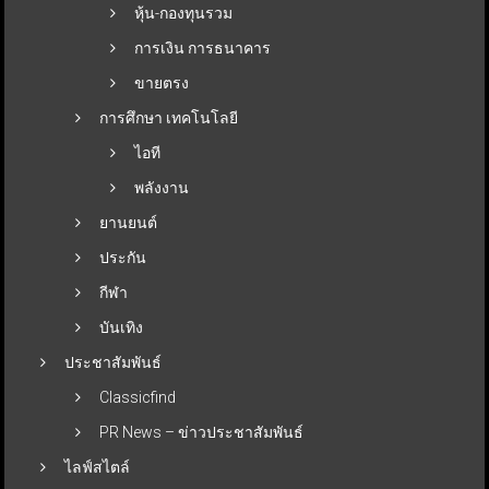
หุ้น-กองทุนรวม
การเงิน การธนาคาร
ขายตรง
การศึกษา เทคโนโลยี
ไอที
พลังงาน
ยานยนต์
ประกัน
กีฬา
บันเทิง
ประชาสัมพันธ์
Classicfind
PR News – ข่าวประชาสัมพันธ์
ไลฟ์สไตล์