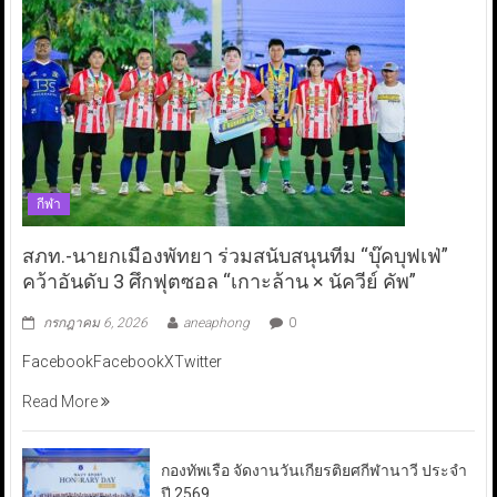
กีฬา
สภท.-นายกเมืองพัทยา ร่วมสนับสนุนทีม “บุ๊คบุฟเฟ่”
คว้าอันดับ 3 ศึกฟุตซอล “เกาะล้าน × นัควีย์ คัพ”
กรกฎาคม 6, 2026
aneaphong
0
FacebookFacebookXTwitter
Read More
กองทัพเรือ จัดงานวันเกียรติยศกีฬานาวี ประจำ
ปี 2569