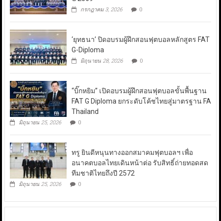
กรกฎาคม 3, 2026
0
‘ยุทธนา’ ปิดอบรมผู้ฝึกสอนฟุตบอลหลักสูตร FAT
G-Diploma
มิถุนายน 28, 2026
0
“บิ๊กหยิม” เปิดอบรมผู้ฝึกสอนฟุตบอลขั้นพื้นฐาน
FAT G Diploma ยกระดับโค้ชไทยสู่มาตรฐาน FA
Thailand
มิถุนายน 25, 2026
0
ทรู ยินดีหนุนทางออกสมาคมฟุตบอลฯ เพื่อ
อนาคตบอลไทยเดินหน้าต่อ รับสิทธิ์ถ่ายทอดสด
ทีมชาติไทยถึงปี 2572
มิถุนายน 25, 2026
0