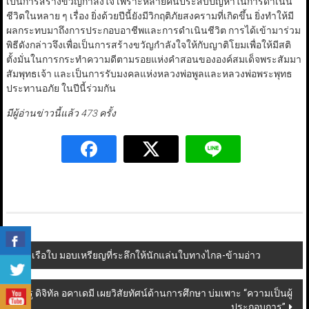
เป็นการสร้างขวัญกำลังใจ เพราะหลายคนประสบปัญหาในการดำเนิน
ชีวิตในหลาย ๆ เรื่อง ยิ่งด้วยปีนี้ยังมีวิกฤติภัยสงครามที่เกิดขึ้น ยิ่งทำให้มี
ผลกระทบมาถึงการประกอบอาชีพและการดำเนินชีวิต การได้เข้ามาร่วม
พิธีดังกล่าวจึงเพื่อเป็นการสร้างขวัญกำลังใจให้กับญาติโยมเพื่อให้มีสติ
ตั้งมั่นในการกระทำความดีตามรอยแห่งคำสอนขององค์สมเด็จพระสัมมา
สัมพุทธเจ้า และเป็นการรับมงคลแห่งหลวงพ่อพูลและหลวงพ่อพระพุทธ
ประทานอภัย ในปีนี้ร่วมกัน
มีผู้อ่านข่าวนี้แล้ว 473 ครั้ง
Post
ส.เรือใบ มอบเหรียญที่ระลึกให้นักแล่นใบทางไกล-ข้ามอ่าว
navigation
ทรู ดิจิทัล อคาเดมี เผยวิสัยทัศน์ด้านการศึกษา บ่มเพาะ “ความเป็นผู้
ประกอบการ”