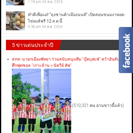
1:18 pm
04 ส.ค. 2026
ทำดีเพื่อแม่! “ลุงซานต้าเมืองนนท์” เปิดสอนขนมงาทอด-
ไข่หงส์ฟรี 12 ส.ค.นี้
9:38 am
04 ส.ค. 2026
5 ข่าวเด่นประจำปี
สภท.-นายกเมืองพัทยา ร่วมสนับสนุนทีม “บุ๊คบุฟเฟ่” คว้าอันดับ 3
ศึกฟุตซอล “เกาะล้าน × นัควีย์ คัพ”
(510,321 คน อ่านข่าวนี้แล้ว)