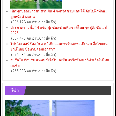
เปิดฟุตบอลเยาวชนสานฝัน 4 จังหวัดชายแดนใต้ คัดไปฝึกทักษะ
ลูกหนังต่างแดน
(336,198 คน อ่านข่าวนี้แล้ว)
ประกาศรายชื่อ 14 แข้ง ฟุตซอลชายทีมชาติไทย ชุดสู้ศึกซีเกมส์
2025
(307,476 คน อ่านข่าวนี้แล้ว)
โปรโมเตอร์ ร้อง “ก.ล.ต.” เพิกถอนการรับจดทะเบียน บ.สื่อโฆษณา
ยักษ์ใหญ่ ข้อหาปลอมเอกสาร
(276,534 คน อ่านข่าวนี้แล้ว)
ส.เรือใบ ต้อนรับ สหพันธ์เรือใบเอเชีย หารือพัฒนากีฬาเรือใบไทย-
เอเชีย
(265,338 คน อ่านข่าวนี้แล้ว)
กีฬา