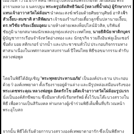
เมื่อวันที่ 15 เม.ย.69 ที่หน้าพระอุโบสถเฉลิมพระเกียรติ วัดไผ่ล้อม พระ
อารามหลวง จ.นครปฐม
พระครูปลัดสิทธิวัฒน์ (หลวงพี่น้ำฝน) ผู้รักษาการ
แทนเจ้าอาวาสวัดไผ่ล้อมฯ
นำคณะสงฆ์ พร้อมด้วยศิษยานุศิษย์ อาทิ
เจ้า
สัวเงี๊ยบ-สมชาติ สาลีพัฒนา
เจ้าของร้านก๋วยเตี๋ยวลูกชิ้นปลานายเงี๊ยบ,
ดร.ทวีชัย จริยะเอี่ยมอุดม
นายห้างค่ายเพลงท็อปไลน์มิวสิค, บริพันธ์
ชัยภูมิ นายกสมาคมนักเพลงลูกทุ่งแห่งประเทศไทย,
นายธิตินัย พาติกบุตร
ผู้บัญชาการเรือนจำจังหวัดอ่างทอง และ นักธุรกิจ รวมถึงอินฟลูเอ็นเซอร์
ชื่อดัง บอย สติกเกอร์ ปากน้ำ และประชาชนทั่วไป ประกอบกิจกรรมทาง
ศาสนาเนื่องในเทศกาลมหาสงกรานต์ ปีใหม่ไทย พิธีขอขมากรรม ตำรับ
หลวงพ่อพูล
โดยในพิธีได้อัญเชิญ
‘
พระพุทธประทานอภัย
’
เป็นองค์ประธาน ประกอบ
ด้วย 9 องค์เทพยาดา ตั้งเรียงรายอยู่ด้านล่าง และมีรูปหล่อเสมือนจริงของ
พระเดชพระคุณ หลวงพ่อพูล อัตตรักโข อดีตเจ้าอาวาสวัดไผ่ล้อมรูปแรก
นั่งเป็นองค์สักขีพยาน ซึ่งมีมหาสังข์เรียกทรัพย์ ตั้งไว้บนโต๊ะบวงสรวงใน
พิธี เพื่อความเป็นสิริมงคล ท่ามกลางผู้เข้าร่วมพิธีเต็มพื้นที่บริเวณหน้า
พระอุโบสถ
จากนั้น พิธีได้เริ่มด้วยการบวงสรวงองค์เทพยาดาอารัก ซึ่งเป็นพิธีทาง