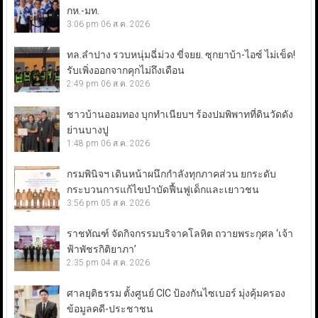
กห.-มท.
3:06 pm
06 ส.ค. 2026
ทล.ลำปาง รวบหนุ่มฉี่ม่วง ขี่จยย. ซุกยาบ้า-ไอซ์ ไม่เข็ด!
รับเพิ่งออกจากคุกไม่ถึงเดือน
2:49 pm
06 ส.ค. 2026
ชาวบ้านออมทอง บุกทำเนียบฯ ร้องปมพิพาทที่ดินวัดดัง
ย่านบางปู
1:48 pm
06 ส.ค. 2026
กรมพินิจฯ เดินหน้าผนึกกำลังทุกภาคส่วน ยกระดับ
กระบวนการแก้ไขบำบัดฟื้นฟูเด็กและเยาวชน
3:56 pm
05 ส.ค. 2026
ราชทัณฑ์ จัดกิจกรรมบริจาคโลหิต ถวายพระกุศล ‘เจ้า
ฟ้าพัชรกิติยาภา’
2:35 pm
04 ส.ค. 2026
ศาลยุติธรรม ตั้งศูนย์ CIC ป้องกันไซเบอร์ มุ่งคุ้มครอง
ข้อมูลคดี-ประชาชน