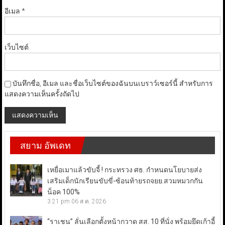
อีเมล
*
เว็บไซต์
บันทึกชื่อ, อีเมล และชื่อเว็บไซต์ของฉันบนเบราว์เซอร์นี้ สำหรับการ
แสดงความเห็นครั้งถัดไป
สยาม อัพเดท
เหยื่อเมาแล้วขับจี้ ! กระทรวง ศธ. กำหนดนโยบายส่ง
เสริมเด็กนักเรียนขับขี่-ซ้อนท้ายรถจยย.สวมหมวกกัน
น็อค 100%
3:21 pm
06 ส.ค. 2026
“ราเชน” ลั่นเลือกตั้งหน้ากวาด สส. 10 ที่นั่ง พร้อมยึดเก้าอี้