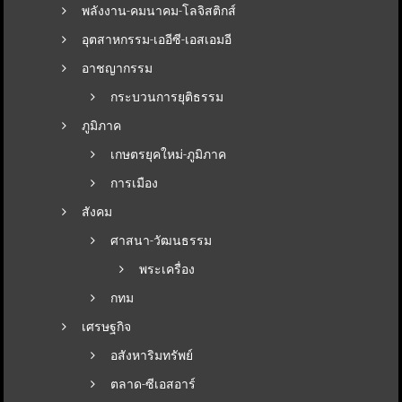
พลังงาน-คมนาคม-โลจิสติกส์
อุตสาหกรรม-เออีซี-เอสเอมอี
อาชญากรรม
กระบวนการยุติธรรม
ภูมิภาค
เกษตรยุคใหม่-ภูมิภาค
การเมือง
สังคม
ศาสนา-วัฒนธรรม
พระเครื่อง
กทม
เศรษฐกิจ
อสังหาริมทรัพย์
ตลาด-ซีเอสอาร์