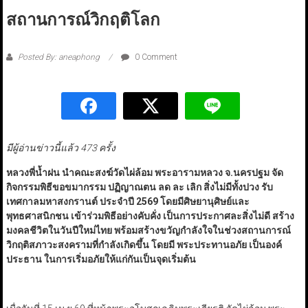
สถานการณ์วิกฤติโลก
Posted By: aneaphong
0 Comment
มีผู้อ่านข่าวนี้แล้ว 473 ครั้ง
หลวงพี่น้ำฝน นำคณะสงฆ์วัดไผ่ล้อม พระอารามหลวง จ.นครปฐม จัด
กิจกรรมพิธีขอขมากรรม ปฏิญาณตน ลด ละ เลิก สิ่งไม่มีทั้งปวง รับ
เทศกาลมหาสงกรานต์ ประจำปี
2569
โดยมีศิษยานุศิษย์และ
พุทธศาสนิกชน เข้าร่วมพิธีอย่างคับคั่ง เป็นการประกาศละสิ่งไม่ดี สร้าง
มงคลชีวิตในวันปีใหม่ไทย พร้อมสร้างขวัญกำลังใจในช่วงสถานการณ์
วิกฤติสภาวะสงครามที่กำลังเกิดขึ้น โดยมี พระประทานอภัย เป็นองค์
ประธาน ในการเริ่มอภัยให้แก่กันเป็นจุดเริ่มต้น