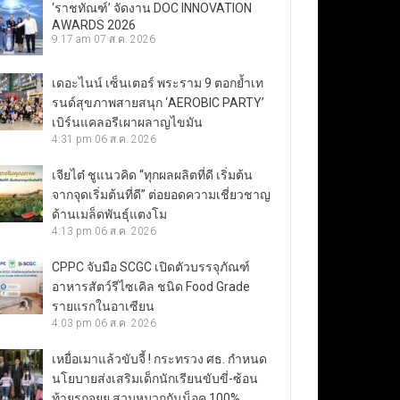
‘ราชทัณฑ์’ จัดงาน DOC INNOVATION
AWARDS 2026
9:17 am
07 ส.ค. 2026
เดอะไนน์ เซ็นเตอร์ พระราม 9 ตอกย้ำเท
รนด์สุขภาพสายสนุก ‘AEROBIC PARTY’
เบิร์นแคลอรีเผาผลาญไขมัน
4:31 pm
06 ส.ค. 2026
เจียไต๋ ชูแนวคิด “ทุกผลผลิตที่ดี เริ่มต้น
จากจุดเริ่มต้นที่ดี” ต่อยอดความเชี่ยวชาญ
ด้านเมล็ดพันธุ์แตงโม
4:13 pm
06 ส.ค. 2026
CPPC จับมือ SCGC เปิดตัวบรรจุภัณฑ์
อาหารสัตว์รีไซเคิล ชนิด Food Grade
รายแรกในอาเซียน
4:03 pm
06 ส.ค. 2026
เหยื่อเมาแล้วขับจี้ ! กระทรวง ศธ. กำหนด
นโยบายส่งเสริมเด็กนักเรียนขับขี่-ซ้อน
ท้ายรถจยย.สวมหมวกกันน็อค 100%