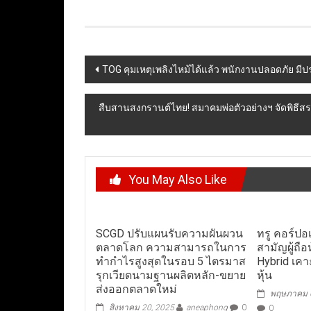
Post
TOG คุมเหตุเพลิงไหม้ได้แล้ว พนักงานปลอดภัย มีปร
navigation
สืบสานสงกรานต์ไทย! สมาคมพ่อตัวอย่างฯ จัดพิธีสร
You May Also Like
SCGD ปรับแผนรับความผันผวน
ทรู คอร์ปอเ
ตลาดโลก ความสามารถในการ
สามัญผู้ถือ
ทำกำไรสูงสุดในรอบ 5 ไตรมาส
Hybrid เคา
รุกเวียดนามฐานผลิตหลัก-ขยาย
หุ้น
ส่งออกตลาดใหม่
พฤษภาคม 6
สิงหาคม 20, 2025
aneaphong
0
0