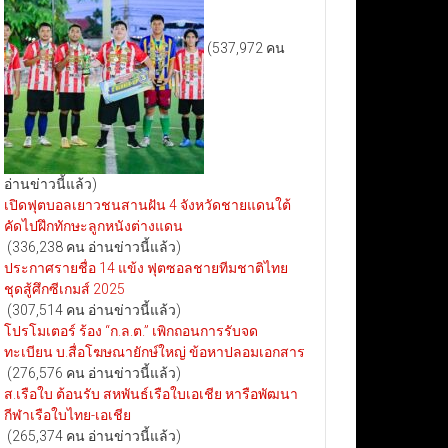
(537,972 คน
อ่านข่าวนี้แล้ว)
เปิดฟุตบอลเยาวชนสานฝัน 4 จังหวัดชายแดนใต้
คัดไปฝึกทักษะลูกหนังต่างแดน
(336,238 คน อ่านข่าวนี้แล้ว)
ประกาศรายชื่อ 14 แข้ง ฟุตซอลชายทีมชาติไทย
ชุดสู้ศึกซีเกมส์ 2025
(307,514 คน อ่านข่าวนี้แล้ว)
โปรโมเตอร์ ร้อง “ก.ล.ต.” เพิกถอนการรับจด
ทะเบียน บ.สื่อโฆษณายักษ์ใหญ่ ข้อหาปลอมเอกสาร
(276,576 คน อ่านข่าวนี้แล้ว)
ส.เรือใบ ต้อนรับ สหพันธ์เรือใบเอเชีย หารือพัฒนา
กีฬาเรือใบไทย-เอเชีย
(265,374 คน อ่านข่าวนี้แล้ว)