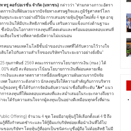
ัท ทรู คอร์ปอเรชั่น จำกัด (มหาชน)
กล่าวว่า “ท่ามกลางภาวะอัตรา
าดการเงินที่ผันผวนจากปัจจัยทางเศรษฐกิจและภูมิรัฐศาสตร์โลก
ินทุนระยะยาวอย่างมีวินัย การเสนอขายหุ้นกู้ชุดใหม่ทั้ง 4 ชุด อายุ
การเงินให้มีประสิทธิภาพยิ่งขึ้น เสริมความแข็งแกร่งด้านฐานะ
ึ่งนับเป็นโอกาสการลงทุนที่โดดเด่นและพร้อมมอบผลตอบแทนที่
ามเสี่ยงในช่วงที่ตลาดยังมีความไม่แน่นอน
งค์กรโทรคมนาคมเทคโนโลยีชั้นนำของประเทศที่ได้รับความไว้วางใจ
มเติบโตไปกับความสำเร็จของบริษัทฯในระยะยาวอย่างยั่งยืน”
ันที่ 25 กุมภาพันธ์ 2569 คณะกรรมการนโยบายการเงิน (กนง.) ได้
.00% ต่อปี สะท้อนแนวโน้มนโยบายการเงินที่ผ่อนคลายเพื่อ
ดการเงินและตลาดตราสารหนี้ยังเผชิญความผันผวนจากปัจจัย
ทศ ในสภาวะดังกล่าว นักลงทุนจึงให้ความสำคัญกับการบริหาร
้ของทรู ซึ่งได้รับการจัดอันดับความน่าเชื่อถือที่ระดับ
“A+”
แนว
มองหาการลงทุนที่ให้ผลตอบแทนคงที่และสม่ำเสมอในระยะกลางถึงยาว
ะได้รับความสนใจจากผู้ลงทุนเป็นอย่างดีเหมือนทุกครั้งที่ผ่าน
blic Offering) จำนวน 4 ชุด โดยมีอายุหุ้นกู้ให้เลือกตั้งแต่ 4 ปี ถึง
นกู้ที่ถึงกำหนดชำระและให้กู้ยืมแก่บริษัทย่อยเพื่อนำเงินที่ได้ไป
บริษัทฯ โดยหุ้นกู้ที่ออกเป็นชนิดระบุชื่อผู้ถือ ไม่ด้อยสิทธิ ไม่มี