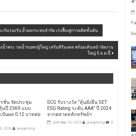
ล้
Fa
ะกันรองรับ ย้ำผลกระทบจำกัด เร่งฟื้นฟูการผลิตขั้นต้น
Re
งน้ำพระ รดน้ำขอพรผู้ใหญ่ เสริมสิริมงคล พร้อมเดินหน้าจัดงาน
ใหญ่ 5 ธ.ค.นี้
รชั่น จัดประชุม
SCG รับรางวัล “หุ้นยั่งยืน SET
หุ้นปี 2569 แบบ
ESG Rating ระดับ AAA” ปี 2024
ะปันผล 0.12 บาทต่อ
จากตลาดหลักทรัพย์ฯ
มกราคม 16, 2025
aneaphong
0
, 2026
aneaphong
มา