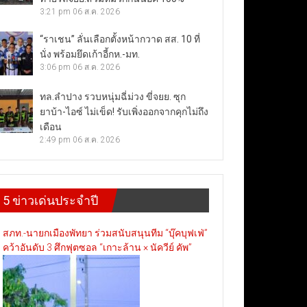
3:21 pm
06 ส.ค. 2026
“ราเชน” ลั่นเลือกตั้งหน้ากวาด สส. 10 ที่
นั่ง พร้อมยึดเก้าอี้กห.-มท.
3:06 pm
06 ส.ค. 2026
ทล.ลำปาง รวบหนุ่มฉี่ม่วง ขี่จยย. ซุก
ยาบ้า-ไอซ์ ไม่เข็ด! รับเพิ่งออกจากคุกไม่ถึง
เดือน
2:49 pm
06 ส.ค. 2026
5 ข่าวเด่นประจำปี
สภท.-นายกเมืองพัทยา ร่วมสนับสนุนทีม “บุ๊คบุฟเฟ่”
คว้าอันดับ 3 ศึกฟุตซอล “เกาะล้าน × นัควีย์ คัพ”