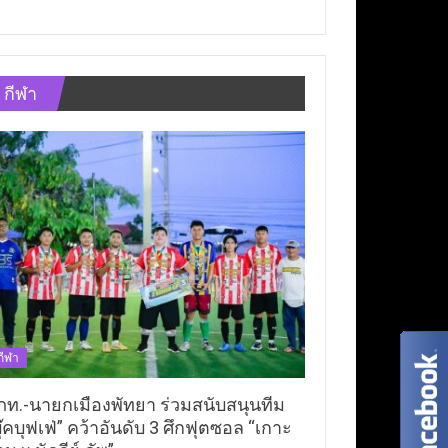
กีฬา
กีฬา
ภท.-นายกเมืองพัทยา ร่วมสนับสนุนทีม
ุ๊คบุฟเฟ่” คว้าอันดับ 3 ศึกฟุตซอล “เกาะ