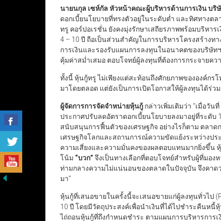
นายนกุล เซห์กัล หัวหน้าคณะผู้บริหารด้านการเงิน บริษ
ดอกเบี้ยนโยบายที่ทรงตัวอยู่ในระดับต่ำ และทิศทางตล
ทรู คอร์ปอเรชั่น ยังคงมุ่งรักษาเสถียรภาพพร้อมบริหารเง
4 – 10 ปี ถือเป็นส่วนสำคัญในการบริหารโครงสร้างทาง
การเงินและรองรับแผนการลงทุนในอนาคตของบริษัทฯ ซ
คุ้มค่าสม่ำเสมอ ตอบโจทย์ผู้ลงทุนที่ต้องการกระจายคว
ทั้งนี้ หุ้นกู้ทรู ไม่เพียงแต่สะท้อนถึงศักยภาพของอ
มาโดยตลอด แต่ยังเป็นการเปิดโอกาสให้ผู้ลงทุนได้ร่ว
ผู้จัดการการจัดจำหน่ายหุ้นกู้
กล่าวเพิ่มเติมว่า “เมื่อว
ประกาศปรับลดอัตราดอกเบี้ยนโยบายลงมาอยู่ที่ระดับ 1
สนับสนุนการฟื้นตัวของเศรษฐกิจ อย่างไรก็ตาม ตลา
เศรษฐกิจโลกและสถานการณ์ความขัดแย้งระหว่างประเ
ความเสี่ยงและความมั่นคงของผลตอบแทนมากยิ่งขึ้น หุ้นกู
โน้ม
“
บวก
”
จึงเป็นทางเลือกที่ตอบโจทย์สำหรับผู้ที่
ท่ามกลางความไม่แน่นอนของตลาดในปัจจุบัน จึงคาดว่าจ
มา”
หุ้นกู้ที่เสนอขายในครั้งนี้จะเสนอขายแก่ผู้ลงทุนทั่วไป (Pu
10 ปี โดยมีวัตถุประสงค์เพื่อนำเงินที่ได้ไปชำระคืนหนี้หุ้
ไถ่ถอนหุ้นกู้ที่ถึงกำหนดชำระ ตามแผนการบริหารการเงินของ