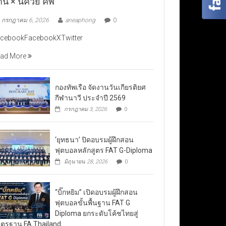
าน × นัควีย์ คัพ”
กรกฎาคม 6, 2026
aneaphong
0
cebookFacebookXTwitter
ad More
กองทัพเรือ จัดงานวันเกียรติยศ
กีฬานาวี ประจำปี 2569
กรกฎาคม 3, 2026
0
‘ยุทธนา’ ปิดอบรมผู้ฝึกสอน
ฟุตบอลหลักสูตร FAT G-Diploma
มิถุนายน 28, 2026
0
“บิ๊กหยิม” เปิดอบรมผู้ฝึกสอน
ฟุตบอลขั้นพื้นฐาน FAT G
Diploma ยกระดับโค้ชไทยสู่
ตรฐาน FA Thailand