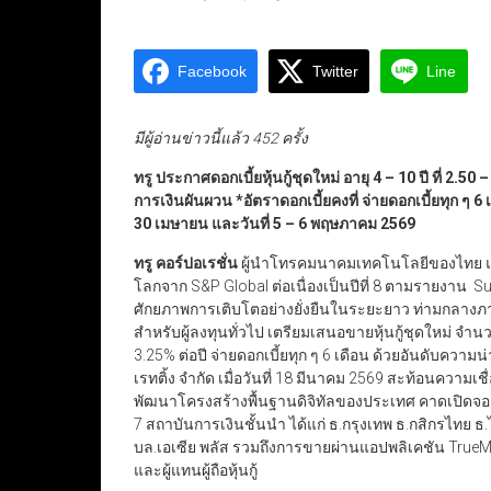
Facebook
Twitter
Line
มีผู้อ่านข่าวนี้แล้ว 452 ครั้ง
ทรู ประกาศดอกเบี้ยหุ้นกู้ชุดใหม่ อายุ 4 – 10 ปี ที่ 2.50 
การเงินผันผวน
*อัตราดอกเบี้ยคงที่ จ่ายดอกเบี้ยทุก ๆ 6 
30 เมษายน และวันที่ 5 – 6 พฤษภาคม 2569
ทรู คอร์ปอเรชั่น
ผู้นำโทรคมนาคมเทคโนโลยีของไทย และได
โลกจาก S&P Global ต่อเนื่องเป็นปีที่ 8 ตามรายงาน S
ศักยภาพการเติบโตอย่างยั่งยืนในระยะยาว ท่ามกลา
สำหรับผู้ลงทุนทั่วไป เตรียมเสนอขายหุ้นกู้ชุดใหม่ จำนวน 4
3.25% ต่อปี จ่ายดอกเบี้ยทุก ๆ 6 เดือน ด้วยอันดับความน่า
เรทติ้ง จำกัด เมื่อวันที่ 18 มีนาคม 2569 สะท้อนความเ
พัฒนาโครงสร้างพื้นฐานดิจิทัลของประเทศ คาดเปิดจองซ
7 สถาบันการเงินชั้นนำ ได้แก่ ธ.กรุงเทพ ธ.กสิกรไทย ธ.
บล.เอเซีย พลัส รวมถึงการขายผ่านแอปพลิเคชัน TrueMo
และผู้แทนผู้ถือหุ้นกู้