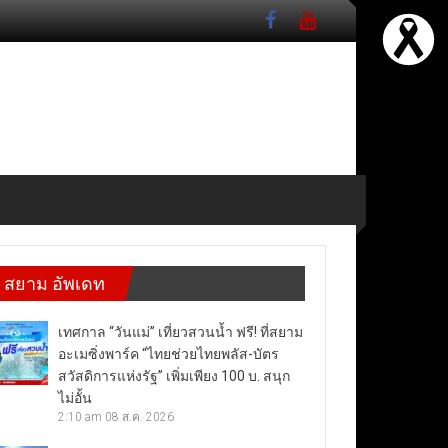
สยาม อัพเดท
เทศกาล “วันแม่” เที่ยวสวนน้ำ ฟรี! ที่สยาม
อะเมซิ่งพาร์ค “ไทยช่วยไทยพลัส-บัตร
สวัสดิการแห่งรัฐ” เพิ่มเพียง 100 บ. สนุก
ไม่อั้น
2:10 am
08 ส.ค. 2026