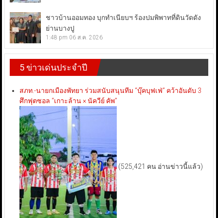
ชาวบ้านออมทอง บุกทำเนียบฯ ร้องปมพิพาทที่ดินวัดดัง
ย่านบางปู
1:48 pm
06 ส.ค. 2026
5 ข่าวเด่นประจำปี
สภท.-นายกเมืองพัทยา ร่วมสนับสนุนทีม “บุ๊คบุฟเฟ่” คว้าอันดับ 3
ศึกฟุตซอล “เกาะล้าน × นัควีย์ คัพ”
(525,421 คน อ่านข่าวนี้แล้ว)