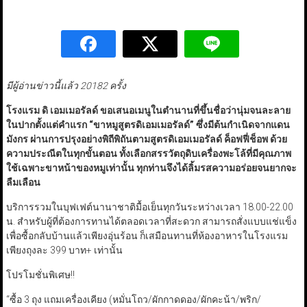
มีผู้อ่านข่าวนี้แล้ว 20182 ครั้ง
โรงแรม ดิ เอมเมอรัลด์ ขอเสนอเมนูในตำนานที่ขึ้นชื่อว่านุ่มจนละลาย
ในปากตั้งแต่คำแรก
“
ขาหมูสูตรดิเอมเมอรัลด์
”
ซึ่งมีต้นกำเนิดจากแดน
มังกร ผ่านการปรุงอย่างพิถีพิถันตามสูตรดิเอมเมอรัลด์ ค็อฟฟี่ช็อพ ด้วย
ความประณีตในทุกขั้นตอน ทั้งเลือกสรรวัตถุดิบเครื่องพะโล้ที่มีคุณภาพ
ใช้เฉพาะขาหน้าของหมูเท่านั้น ทุกท่านจึงได้ลิ้มรสความอร่อยจนยากจะ
ลืมเลือน
บริการรวมในบุฟเฟต์นานาชาติมื้อเย็นทุกวันระหว่างเวลา 18.00-22.00
น. สำหรับผู้ที่ต้องการทานได้ตลอดเวลาที่สะดวก สามารถสั่งแบบแช่แข็ง
เพื่อซื้อกลับบ้านแล้วเพียงอุ่นร้อน ก็เสมือนทานที่ห้องอาหารในโรงแรม
เพียงถุงละ 399 บาท+ เท่านั้น
โปรโมชั่นพิเศษ!!
“ซื้อ 3 ถุง แถมเครื่องเคียง (หมั่นโถว/ผักกาดดอง/ผักคะน้า/พริก/