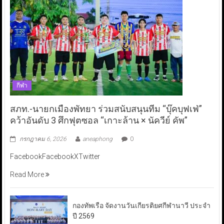
กีฬา
สภท.-นายกเมืองพัทยา ร่วมสนับสนุนทีม “บุ๊คบุฟเฟ่”
คว้าอันดับ 3 ศึกฟุตซอล “เกาะล้าน × นัควีย์ คัพ”
กรกฎาคม 6, 2026
aneaphong
0
FacebookFacebookXTwitter
Read More
กองทัพเรือ จัดงานวันเกียรติยศกีฬานาวี ประจำ
ปี 2569