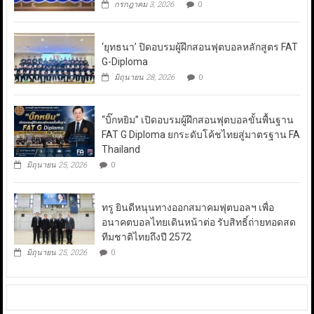
กรกฎาคม 3, 2026
0
‘ยุทธนา’ ปิดอบรมผู้ฝึกสอนฟุตบอลหลักสูตร FAT
G-Diploma
มิถุนายน 28, 2026
0
“บิ๊กหยิม” เปิดอบรมผู้ฝึกสอนฟุตบอลขั้นพื้นฐาน
FAT G Diploma ยกระดับโค้ชไทยสู่มาตรฐาน FA
Thailand
มิถุนายน 25, 2026
0
ทรู ยินดีหนุนทางออกสมาคมฟุตบอลฯ เพื่อ
อนาคตบอลไทยเดินหน้าต่อ รับสิทธิ์ถ่ายทอดสด
ทีมชาติไทยถึงปี 2572
มิถุนายน 25, 2026
0