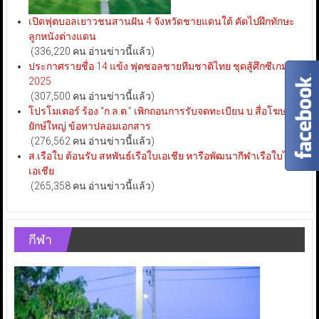
เปิดฟุตบอลเยาวชนสานฝัน 4 จังหวัดชายแดนใต้ คัดไปฝึกทักษะ
ลูกหนังต่างแดน
(336,220 คน อ่านข่าวนี้แล้ว)
ประกาศรายชื่อ 14 แข้ง ฟุตซอลชายทีมชาติไทย ชุดสู้ศึกซีเกมส์
2025
(307,500 คน อ่านข่าวนี้แล้ว)
โปรโมเตอร์ ร้อง “ก.ล.ต.” เพิกถอนการรับจดทะเบียน บ.สื่อโฆษณา
ยักษ์ใหญ่ ข้อหาปลอมเอกสาร
(276,562 คน อ่านข่าวนี้แล้ว)
ส.เรือใบ ต้อนรับ สหพันธ์เรือใบเอเชีย หารือพัฒนากีฬาเรือใบไทย-
เอเชีย
(265,358 คน อ่านข่าวนี้แล้ว)
กีฬา