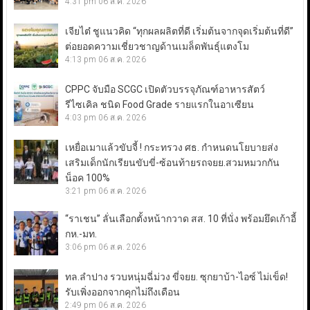
4:31 pm
06 ส.ค. 2026
เจียไต๋ ชูแนวคิด “ทุกผลผลิตที่ดี เริ่มต้นจากจุดเริ่มต้นที่ดี”
ต่อยอดความเชี่ยวชาญด้านเมล็ดพันธุ์แตงโม
4:13 pm
06 ส.ค. 2026
CPPC จับมือ SCGC เปิดตัวบรรจุภัณฑ์อาหารสัตว์
รีไซเคิล ชนิด Food Grade รายแรกในอาเซียน
4:03 pm
06 ส.ค. 2026
เหยื่อเมาแล้วขับจี้ ! กระทรวง ศธ. กำหนดนโยบายส่ง
เสริมเด็กนักเรียนขับขี่-ซ้อนท้ายรถจยย.สวมหมวกกัน
น็อค 100%
3:21 pm
06 ส.ค. 2026
“ราเชน” ลั่นเลือกตั้งหน้ากวาด สส. 10 ที่นั่ง พร้อมยึดเก้าอี้
กห.-มท.
3:06 pm
06 ส.ค. 2026
ทล.ลำปาง รวบหนุ่มฉี่ม่วง ขี่จยย. ซุกยาบ้า-ไอซ์ ไม่เข็ด!
รับเพิ่งออกจากคุกไม่ถึงเดือน
2:49 pm
06 ส.ค. 2026