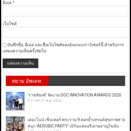
อีเมล
*
เว็บไซต์
บันทึกชื่อ, อีเมล และชื่อเว็บไซต์ของฉันบนเบราว์เซอร์นี้ สำหรับการ
แสดงความเห็นครั้งถัดไป
สยาม อัพเดท
‘ราชทัณฑ์’ จัดงาน DOC INNOVATION AWARDS 2026
9:17 am
07 ส.ค. 2026
เดอะไนน์ เซ็นเตอร์ พระราม 9 ตอกย้ำเทรนด์สุขภาพสาย
สนุก ‘AEROBIC PARTY’ เบิร์นแคลอรีเผาผลาญไขมัน