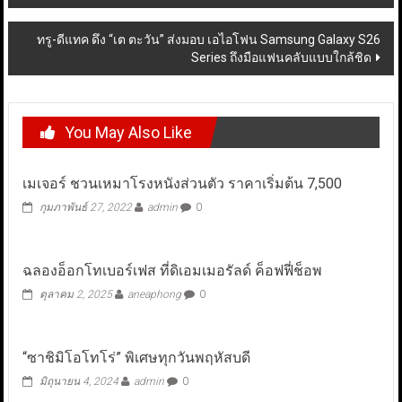
navigation
ทรู-ดีแทค ดึง “เต ตะวัน” ส่งมอบ เอไอโฟน Samsung Galaxy S26
Series ถึงมือแฟนคลับแบบใกล้ชิด
You May Also Like
เมเจอร์ ชวนเหมาโรงหนังส่วนตัว ราคาเริ่มต้น 7,500
กุมภาพันธ์ 27, 2022
admin
0
ฉลองอ็อกโทเบอร์เฟส ที่ดิเอมเมอรัลด์ ค็อฟฟี่ช็อพ
ตุลาคม 2, 2025
aneaphong
0
“ซาชิมิโอโทโร่” พิเศษทุกวันพฤหัสบดี
มิถุนายน 4, 2024
admin
0