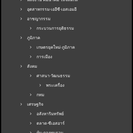
อุตสาหกรรม-เออีซี-เอสเอมอี
อาชญากรรม
กระบวนการยุติธรรม
ภูมิภาค
เกษตรยุคใหม่-ภูมิภาค
การเมือง
สังคม
ศาสนา-วัฒนธรรม
พระเครื่อง
กทม
เศรษฐกิจ
อสังหาริมทรัพย์
ตลาด-ซีเอสอาร์
หุ้น-กองทุนรวม