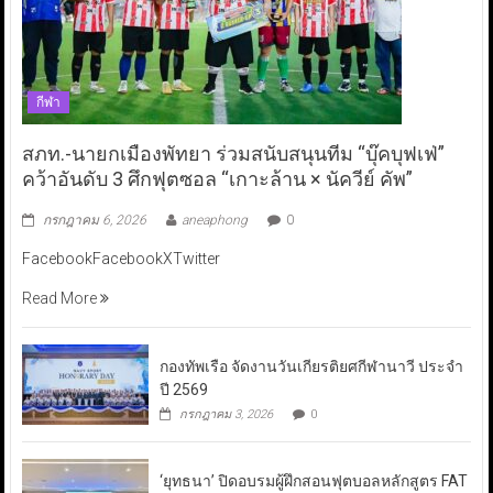
กีฬา
สภท.-นายกเมืองพัทยา ร่วมสนับสนุนทีม “บุ๊คบุฟเฟ่”
คว้าอันดับ 3 ศึกฟุตซอล “เกาะล้าน × นัควีย์ คัพ”
กรกฎาคม 6, 2026
aneaphong
0
FacebookFacebookXTwitter
Read More
กองทัพเรือ จัดงานวันเกียรติยศกีฬานาวี ประจำ
ปี 2569
กรกฎาคม 3, 2026
0
‘ยุทธนา’ ปิดอบรมผู้ฝึกสอนฟุตบอลหลักสูตร FAT