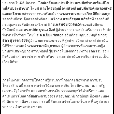
ประธานในพิธีเปิดงาน
“
ไกล่เกลี่ยและประนีประนอมข้อพิพาทเพื่อแก้ไข
หนี้สินประชาชน
”
โดยมี
นายไตรยฤทธิ์ เตมหิวงศ์ อธิบดีกรมคุ้มครองสิทธิ
และเสรีภาพ
กล่าวรายงาน พร้อมด้วย
นางสาวดวงดาว เกียรติพิศาลสกุล
รองอธิบดีกรมคุ้มครองสิทธิและเสรีภาพ
นายธีรยุทธ แก้วสิงห์
รองอธิบดี
กรมคุ้มครองสิทธิและเสรีภาพ
นายเฉลิมชัย บัวจันอัด
รองอธิบดีกรม
บังคับคดี และ
ดร.ธปภัค บูรณะสิงห์
ผู้อำนวยการกองส่งเสริมการระงับข้อ
พิพาท เข้าร่วมฯ โดยมี
ร.ต.อ.ปิยะ รักสกุล
อธิบดีกรมคุมประพฤติ
นางสุ
ธิดา สุวรรณรังษี
ผู้อำนวยการกองตรวจ พิสูจน์ทางวิทยาศาสตร์สถาบัน
นิติวิทยาศาสตร์
นางสาวมาดี สุภาพผล
ผู้อำนวยการทัณฑสถานหญิง
บำบัดพิเศษหญิงกรมราชทัณฑ์ ผู้บริหารในสังกัดกระทรวงยุติธรรม รวม
ถึงหัวหน้าส่วนราชการ ภาคีเครือข่าย และ สถาบันการเงิน เข้าร่วมเป็น
เกียรติด้วย
ภายในงานมีกิจกรรมให้ความรู้ด้านการไกล่เกลี่ยข้อพิพาท การปรับ
โครงสร้างหนี้ และการสร้างวินัยทางการเงิน โดยมีหน่วยงานภาครัฐ
เอกชน รัฐวิสาหกิจ และสถาบันการเงิน ร่วมออกบูทให้คำปรึกษาและ
ดำเนินการไกล่เกลี่ยอย่างครบวงจร ครอบคลุมทั้งกรณีก่อนฟ้องและหลัง
คำพิพากษา เพื่อช่วยลดภาระหนี้สินและสร้างโอกาสในการฟื้นฟูสถานะ
ทางการเงินของประชาชน