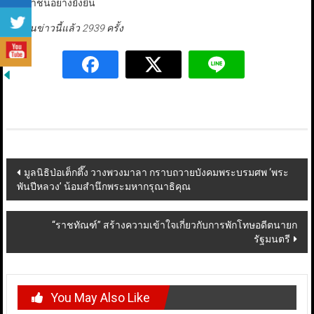
ประชาชนอย่างยั่งยืน
มีผู้อ่านข่าวนี้แล้ว 2939 ครั้ง
Post
มูลนิธิป่อเต็กตึ๊ง วางพวงมาลา กราบถวายบังคมพระบรมศพ ‘พระ
พันปีหลวง’ น้อมสำนึกพระมหากรุณาธิคุณ
navigation
“ราชทัณฑ์” สร้างความเข้าใจเกี่ยวกับการพักโทษอดีตนายก
รัฐมนตรี
You May Also Like