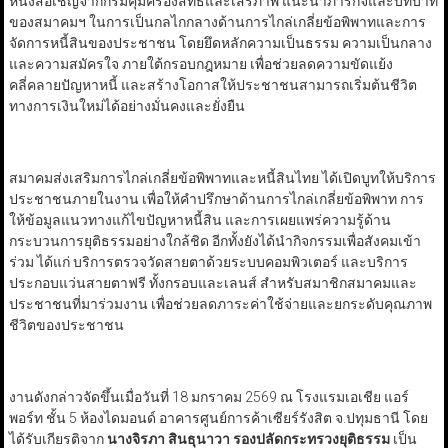
หนังสือเชิญจากกรมคุ้มครองสิทธิและเสรีภาพ แนะนำภารกิจและบทบาท
ของสมาคมฯ ในการเป็นกลไกกลางด้านการไกล่เกลี่ยข้อพิพาทและการ
จัดการหนี้สินของประชาชน โดยยึดหลักความเป็นธรรม ความเป็นกลาง
และความสมัครใจ ภายใต้กรอบกฎหมาย เพื่อช่วยลดความขัดแย้ง
คลี่คลายปัญหาหนี้ และสร้างโอกาสให้ประชาชนสามารถเริ่มต้นชีวิต
ทางการเงินใหม่ได้อย่างมั่นคงและยั่งยืน
สมาคมส่งเสริมการไกล่เกลี่ยข้อพิพาทและหนี้สินไทย ได้เปิดบูทให้บริการ
ประชาชนภายในงาน เพื่อให้คำปรึกษาด้านการไกล่เกลี่ยข้อพิพาท การ
ให้ข้อมูลแนวทางแก้ไขปัญหาหนี้สิน และการเผยแพร่ความรู้ด้าน
กระบวนการยุติธรรมอย่างใกล้ชิด อีกทั้งยังได้นำกิจกรรมเพื่อสังคมเข้า
ร่วม ได้แก่ บริการตรวจวัดสายตาด้วยระบบคอมพิวเตอร์ และบริการ
ประกอบแว่นสายตาฟรี ทั้งกรอบและเลนส์ สำหรับสมาชิกสมาคมและ
ประชาชนที่มาร่วมงาน เพื่อช่วยลดภาระค่าใช้จ่ายและยกระดับคุณภาพ
ชีวิตของประชาชน
งานดังกล่าวจัดขึ้นเมื่อวันที่ 18 มกราคม 2569 ณ โรงแรมเอเชีย แอร์
พอร์ท ชั้น 5 ห้องไดมอนด์ อาคารศูนย์การค้าเซียร์รังสิต จ.ปทุมธานี โดย
ได้รับเกียรติจาก
นางจิรภา สินธุนาวา รองปลัดกระทรวงยุติธรรม
เป็น