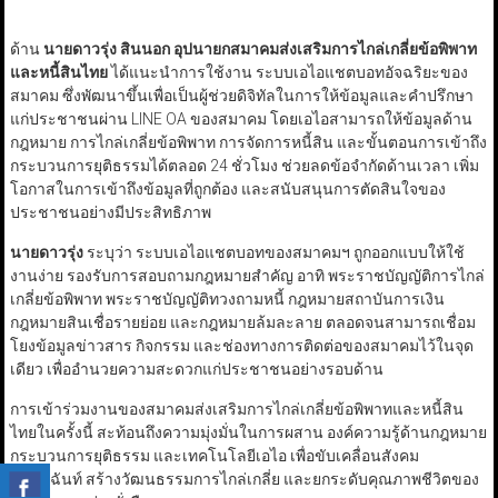
ด้าน
นายดาวรุ่ง สินนอก อุปนายกสมาคมส่งเสริมการไกล่เกลี่ยข้อพิพาท
และหนี้สินไทย
ได้แนะนำการใช้งาน ระบบเอไอแชตบอทอัจฉริยะของ
สมาคม ซึ่งพัฒนาขึ้นเพื่อเป็นผู้ช่วยดิจิทัลในการให้ข้อมูลและคำปรึกษา
แก่ประชาชนผ่าน LINE OA ของสมาคม โดยเอไอสามารถให้ข้อมูลด้าน
กฎหมาย การไกล่เกลี่ยข้อพิพาท การจัดการหนี้สิน และขั้นตอนการเข้าถึง
กระบวนการยุติธรรมได้ตลอด 24 ชั่วโมง ช่วยลดข้อจำกัดด้านเวลา เพิ่ม
โอกาสในการเข้าถึงข้อมูลที่ถูกต้อง และสนับสนุนการตัดสินใจของ
ประชาชนอย่างมีประสิทธิภาพ
นายดาวรุ่ง
ระบุว่า ระบบเอไอแชตบอทของสมาคมฯ ถูกออกแบบให้ใช้
งานง่าย รองรับการสอบถามกฎหมายสำคัญ อาทิ พระราชบัญญัติการไกล่
เกลี่ยข้อพิพาท พระราชบัญญัติทวงถามหนี้ กฎหมายสถาบันการเงิน
กฎหมายสินเชื่อรายย่อย และกฎหมายล้มละลาย ตลอดจนสามารถเชื่อม
โยงข้อมูลข่าวสาร กิจกรรม และช่องทางการติดต่อของสมาคมไว้ในจุด
เดียว เพื่ออำนวยความสะดวกแก่ประชาชนอย่างรอบด้าน
การเข้าร่วมงานของสมาคมส่งเสริมการไกล่เกลี่ยข้อพิพาทและหนี้สิน
ไทยในครั้งนี้ สะท้อนถึงความมุ่งมั่นในการผสาน องค์ความรู้ด้านกฎหมาย
กระบวนการยุติธรรม และเทคโนโลยีเอไอ เพื่อขับเคลื่อนสังคม
สมานฉันท์ สร้างวัฒนธรรมการไกล่เกลี่ย และยกระดับคุณภาพชีวิตของ