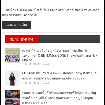
บันทึกชื่อ, อีเมล และชื่อเว็บไซต์ของฉันบนเบราว์เซอร์นี้ สำหรับการ
แสดงความเห็นครั้งถัดไป
สยาม อัพเดท
เขตทวีวัฒนา จับมือ มูลนิธิครอบครัวพอเพียง จัด
โครงการ TO BE NUMBER ONE Thawi Watthana Next
Choice
4:47 pm
08 ส.ค. 2026
CP LAND ปั้น ‘Pri-d’ สร้าง Customer Ecosystem เชื่อม
ลูกบ้าน-พันธมิตร ขยายมูลค่าธุรกิจระยะยาว
4:43 pm
08 ส.ค. 2026
รถพยาบาลคันนี้…ยังต้องกลับมาช่วยชีวิตผู้คน ขอเชิญ
ร่วมเป็นส่วนหนึ่งในการซ่อมรถพยาบาล มูลนิธิกุศล
ศรัทธา อ.พระแสง