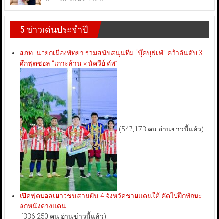
5 ข่าวเด่นประจำปี
สภท.-นายกเมืองพัทยา ร่วมสนับสนุนทีม “บุ๊คบุฟเฟ่” คว้าอันดับ 3
ศึกฟุตซอล “เกาะล้าน × นัควีย์ คัพ”
(547,173 คน อ่านข่าวนี้แล้ว)
เปิดฟุตบอลเยาวชนสานฝัน 4 จังหวัดชายแดนใต้ คัดไปฝึกทักษะ
ลูกหนังต่างแดน
(336,250 คน อ่านข่าวนี้แล้ว)