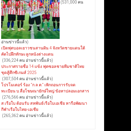
(531,000 คน
อ่านข่าวนี้แล้ว)
เปิดฟุตบอลเยาวชนสานฝัน 4 จังหวัดชายแดนใต้
คัดไปฝึกทักษะลูกหนังต่างแดน
(336,224 คน อ่านข่าวนี้แล้ว)
ประกาศรายชื่อ 14 แข้ง ฟุตซอลชายทีมชาติไทย
ชุดสู้ศึกซีเกมส์ 2025
(307,504 คน อ่านข่าวนี้แล้ว)
โปรโมเตอร์ ร้อง “ก.ล.ต.” เพิกถอนการรับจด
ทะเบียน บ.สื่อโฆษณายักษ์ใหญ่ ข้อหาปลอมเอกสาร
(276,566 คน อ่านข่าวนี้แล้ว)
ส.เรือใบ ต้อนรับ สหพันธ์เรือใบเอเชีย หารือพัฒนา
กีฬาเรือใบไทย-เอเชีย
(265,362 คน อ่านข่าวนี้แล้ว)