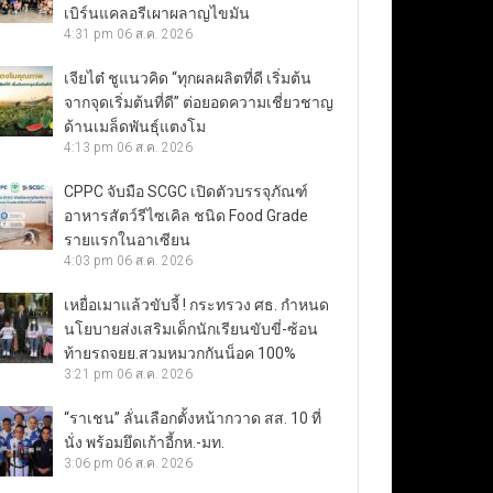
เบิร์นแคลอรีเผาผลาญไขมัน
4:31 pm
06 ส.ค. 2026
เจียไต๋ ชูแนวคิด “ทุกผลผลิตที่ดี เริ่มต้น
จากจุดเริ่มต้นที่ดี” ต่อยอดความเชี่ยวชาญ
ด้านเมล็ดพันธุ์แตงโม
4:13 pm
06 ส.ค. 2026
CPPC จับมือ SCGC เปิดตัวบรรจุภัณฑ์
อาหารสัตว์รีไซเคิล ชนิด Food Grade
รายแรกในอาเซียน
4:03 pm
06 ส.ค. 2026
เหยื่อเมาแล้วขับจี้ ! กระทรวง ศธ. กำหนด
นโยบายส่งเสริมเด็กนักเรียนขับขี่-ซ้อน
ท้ายรถจยย.สวมหมวกกันน็อค 100%
3:21 pm
06 ส.ค. 2026
“ราเชน” ลั่นเลือกตั้งหน้ากวาด สส. 10 ที่
นั่ง พร้อมยึดเก้าอี้กห.-มท.
3:06 pm
06 ส.ค. 2026