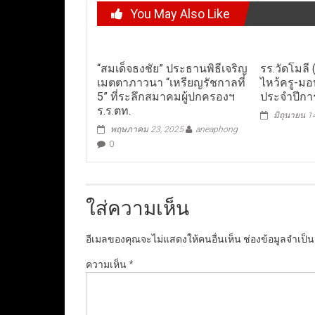
You May Also Like
“สมเด็จธงชัย” ประธานพิธีเจริญ
รร.วัดโมลี 
เมตตาภาวนา “เหรียญรัชกาลที่
ไหว้ครู-ม
5” ที่ระลึกสมาคมผู้ปกครองฯ
ประจำปีกา
ร.ร.ตท.
มิถุนายน 1
พฤษภาคม 23, 2025
aneaphong
0
ใส่ความเห็น
อีเมลของคุณจะไม่แสดงให้คนอื่นเห็น
ช่องข้อมูลจำเป็
ความเห็น
*