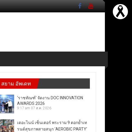
สยาม อัพเดท
‘ราชทัณฑ์’ จัดงาน DOC INNOVATION
AWARDS 2026
9:17 am
07 ส.ค. 2026
เดอะไนน์ เซ็นเตอร์ พระราม 9 ตอกย้ำเท
รนด์สุขภาพสายสนุก ‘AEROBIC PARTY’