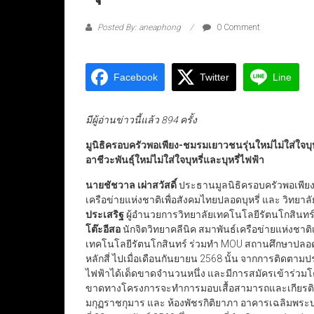
Posted By: aneaphong
0 Comment
Facebook
Twitter
Line
มีผู้อ่านข่าวนี้แล้ว 894 ครั้ง
มูนิธิครอบครัวพอเพียง-
ชมรมเยาวชนรุ่นใหม่ไม่ใส่ใจบุ
อาชีวะพันธุ์ใหม่ไม่ใส่ใจบุหรี่และบุหรี่ไฟฟ้า
นายชัชวาล เผ่าสวัสดิ์
ประธานมูลนิธิครอบครัวพอเพียง
เครือข่ายแห่งชาติเพื่อสังคมไทยปลอดบุหรี่ และ วิทย
ประเสริฐ
ผู้อำนวยการวิทยาลัยเทคโนโลยีรัตนโกสินทร
โต๊ะอีสอ
นักจิตวิทยาคลีนิค สมาพันธ์เครือข่ายแห่งชาติ
เทคโนโลยีรัตนโกสินทร์ ร่วมทำ MOU สถานศึกษาปลอดบุห
หลักสี่ ไปเมื่อเดือนกันยายน 2568 นั้น จากการติดตาม
ไฟฟ้าได้เด็ดขาดจำนวนหนึ่ง และมีการสมัครเข้าร่วมโครงกา
ขาดทางโครงการจะทำการมอบเสื้อสามารถและเกียรติบ
มกุฏราชกุมาร และ ห้องพัชรกิติยาภา อาคารเฉลิมพระ