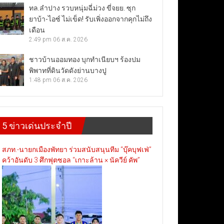
ทล.ลำปาง รวบหนุ่มฉี่ม่วง ขี่จยย. ซุก
ยาบ้า-ไอซ์ ไม่เข็ด! รับเพิ่งออกจากคุกไม่ถึง
เดือน
2:49 pm
06 ส.ค. 2026
ชาวบ้านออมทอง บุกทำเนียบฯ ร้องปม
พิพาทที่ดินวัดดังย่านบางปู
1:48 pm
06 ส.ค. 2026
5 ข่าวเด่นประจำปี
สภท.-นายกเมืองพัทยา ร่วมสนับสนุนทีม “บุ๊คบุฟเฟ่”
คว้าอันดับ 3 ศึกฟุตซอล “เกาะล้าน × นัควีย์ คัพ”