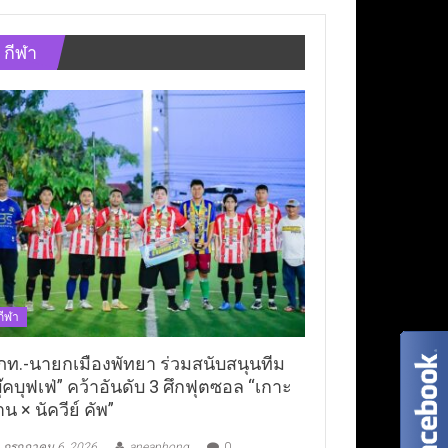
กีฬา
กีฬา
ภท.-นายกเมืองพัทยา ร่วมสนับสนุนทีม
ุ๊คบุฟเฟ่” คว้าอันดับ 3 ศึกฟุตซอล “เกาะ
าน × นัควีย์ คัพ”
กรกฎาคม 6, 2026
aneaphong
0