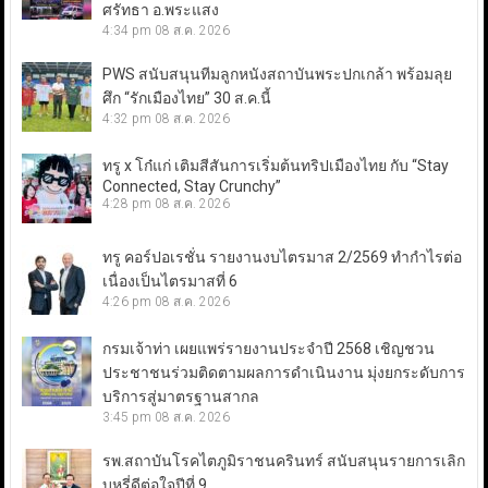
ศรัทธา อ.พระแสง
4:34 pm
08 ส.ค. 2026
PWS สนับสนุนทีมลูกหนังสถาบันพระปกเกล้า พร้อมลุย
ศึก “รักเมืองไทย” 30 ส.ค.นี้
4:32 pm
08 ส.ค. 2026
ทรู x โก๋แก่ เติมสีสันการเริ่มต้นทริปเมืองไทย กับ “Stay
Connected, Stay Crunchy”
4:28 pm
08 ส.ค. 2026
ทรู คอร์ปอเรชั่น รายงานงบไตรมาส 2/2569 ทำกำไรต่อ
เนื่องเป็นไตรมาสที่ 6
4:26 pm
08 ส.ค. 2026
กรมเจ้าท่า เผยแพร่รายงานประจำปี 2568 เชิญชวน
ประชาชนร่วมติดตามผลการดำเนินงาน มุ่งยกระดับการ
บริการสู่มาตรฐานสากล
3:45 pm
08 ส.ค. 2026
รพ.สถาบันโรคไตภูมิราชนครินทร์ สนับสนุนรายการเลิก
บุหรี่ดีต่อใจปีที่ 9