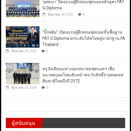
‘ยุทธนา’ ปิดอบรมผู้ฝึกสอนฟุตบอลหลักสูตร FAT
G-Diploma
มิถุนายน 28, 2026
0
“บิ๊กหยิม” เปิดอบรมผู้ฝึกสอนฟุตบอลขั้นพื้นฐาน
FAT G Diploma ยกระดับโค้ชไทยสู่มาตรฐาน FA
Thailand
มิถุนายน 25, 2026
0
ทรู ยินดีหนุนทางออกสมาคมฟุตบอลฯ เพื่อ
อนาคตบอลไทยเดินหน้าต่อ รับสิทธิ์ถ่ายทอดสด
ทีมชาติไทยถึงปี 2572
มิถุนายน 25, 2026
0
ผู้สนับสนุน