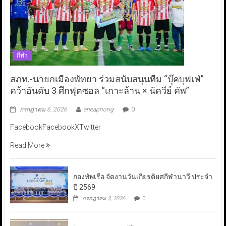
กีฬา
สภท.-นายกเมืองพัทยา ร่วมสนับสนุนทีม “บุ๊คบุฟเฟ่”
คว้าอันดับ 3 ศึกฟุตซอล “เกาะล้าน × นัควีย์ คัพ”
กรกฎาคม 6, 2026
aneaphong
0
FacebookFacebookXTwitter
Read More
กองทัพเรือ จัดงานวันเกียรติยศกีฬานาวี ประจำ
ปี 2569
กรกฎาคม 3, 2026
0