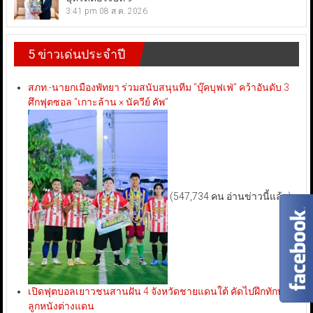
3:41 pm
08 ส.ค. 2026
5 ข่าวเด่นประจำปี
สภท.-นายกเมืองพัทยา ร่วมสนับสนุนทีม “บุ๊คบุฟเฟ่” คว้าอันดับ 3
ศึกฟุตซอล “เกาะล้าน × นัควีย์ คัพ”
(547,734 คน อ่านข่าวนี้แล้ว)
เปิดฟุตบอลเยาวชนสานฝัน 4 จังหวัดชายแดนใต้ คัดไปฝึกทักษะ
ลูกหนังต่างแดน