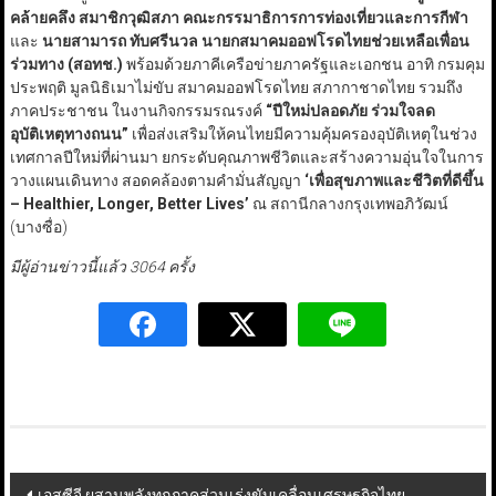
คล้ายคลึง สมาชิกวุฒิสภา คณะกรรมาธิการการท่องเที่ยวและการกีฬา
และ
นายสามารถ ทับศรีนวล นายกสมาคมออฟโรดไทยช่วยเหลือเพื่อน
ร่วมทาง (สอทช.)
พร้อมด้วยภาคีเครือข่ายภาครัฐและเอกชน อาทิ กรมคุม
ประพฤติ มูลนิธิเมาไม่ขับ สมาคมออฟโรดไทย สภากาชาดไทย รวมถึง
ภาคประชาชน ในงานกิจกรรมรณรงค์
“ปีใหม่ปลอดภัย ร่วมใจลด
อุบัติเหตุทางถนน”
เพื่อส่งเสริมให้คนไทยมีความคุ้มครองอุบัติเหตุในช่วง
เทศกาลปีใหม่ที่ผ่านมา ยกระดับคุณภาพชีวิตและสร้างความอุ่นใจในการ
วางแผนเดินทาง สอดคล้องตามคำมั่นสัญญา
‘เพื่อสุขภาพและชีวิตที่ดีขึ้น
– Healthier, Longer, Better Lives’
ณ สถานีกลางกรุงเทพอภิวัฒน์
(บางซื่อ)
มีผู้อ่านข่าวนี้แล้ว 3064 ครั้ง
Post
เอสซีจี ผสานพลังทุกภาคส่วนเร่งขับเคลื่อนเศรษฐกิจไทย