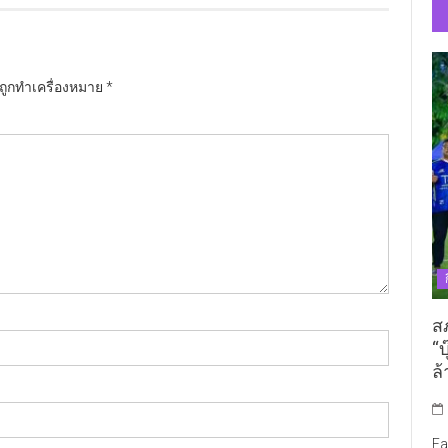
นถูกทำเครื่องหมาย
*
ส
“บ
ล้
Fa