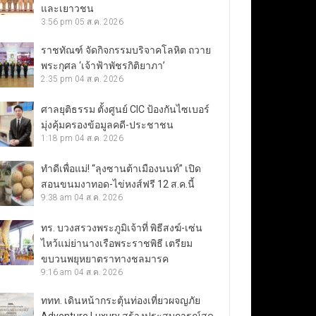
และเยาวชน
3:56 pm
05 ส.ค. 2026
ราชทัณฑ์ จัดกิจกรรมบริจาคโลหิต ถวาย
พระกุศล ‘เจ้าฟ้าพัชรกิติยาภา’
2:35 pm
04 ส.ค. 2026
ศาลยุติธรรม ตั้งศูนย์ CIC ป้องกันไซเบอร์
มุ่งคุ้มครองข้อมูลคดี-ประชาชน
1:18 pm
04 ส.ค. 2026
ทำดีเพื่อแม่! “ลุงซานต้าเมืองนนท์” เปิด
สอนขนมงาทอด-ไข่หงส์ฟรี 12 ส.ค.นี้
9:38 am
04 ส.ค. 2026
ทร. บวงสรวงพระภูมิเจ้าที่ พิธีสงฆ์-เซ่น
ไหว้แม่ย่านางเรือพระราชพิธี เตรียม
ขบวนพยุหยาตราทางชลมารค
9:16 am
04 ส.ค. 2026
ททท. เดินหน้ากระตุ้นท่องเที่ยวผจญภัย