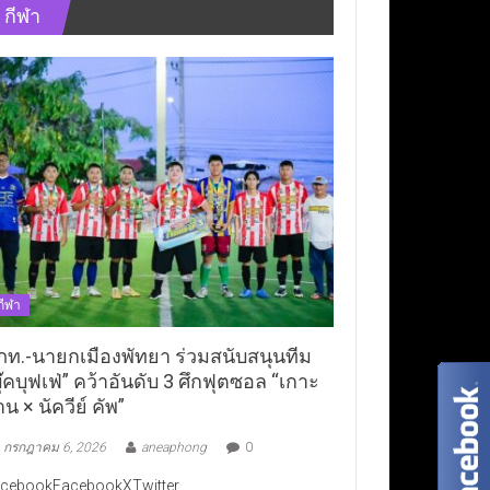
กีฬา
กีฬา
ภท.-นายกเมืองพัทยา ร่วมสนับสนุนทีม
ุ๊คบุฟเฟ่” คว้าอันดับ 3 ศึกฟุตซอล “เกาะ
าน × นัควีย์ คัพ”
กรกฎาคม 6, 2026
aneaphong
0
cebookFacebookXTwitter