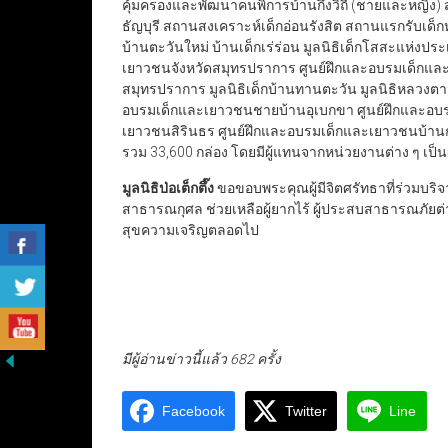
คุ้มครองและพัฒนาคนพิการบ้านกึ่งวิถี (ชายและหญิง) สถ
ธัญบุรี สถานสงเคราะห์เด็กอ่อนรังสิต สถานแรกรับเด
บ้านตะวันใหม่ บ้านเด็กเร่ร่อน มูลนิธิเด็กโสสะแห่ง
เยาวชนจังหวัดสมุทรปราการ ศูนย์ฝึกและอบรมเด็กแล
สมุทรปราการ มูลนิธิเด็กบ้านทานตะวัน มูลนิธิหลวงต
อบรมเด็กและเยาวชนชายบ้านอุเบกขา ศูนย์ฝึกและอบร
เยาวชนสิรินธร ศูนย์ฝึกและอบรมเด็กและเยาวชนบ้า
รวม 33,600 กล่อง โดยมีผู้แทนจากหน่วยงานต่าง ๆ เป็นผ
มูลนิธิป่อเต็กตึ๊ง
ขอขอบพระคุณผู้มีจิตศรัทธาที่ร่วมบร
สาธารณกุศล ช่วยเหลือผู้ยากไร้ ผู้ประสบสาธารณภัยต่
สุขความเจริญตลอดไป
มีผู้อ่านข่าวนี้แล้ว 682 ครั้ง
Facebook
Twitter
Line