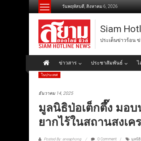
Skip
วันพฤหัสบดี, สิงหาคม 6, 2026
to
content
Siam Hot
ประเด็นข่าวร้อน ข
ข่าวสาร
ประชาสัมพันธ์
ไ
ในประเทศ
ธันวาคม 14, 2025
มูลนิธิป่อเต็กตึ๊ง มอ
ยากไร้ในสถานสงเคราะ
Posted By: aneaphong
0 Comment
มูลนิธ