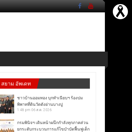
สยาม อัพเดท
ชาวบ้านออมทอง บุกทำเนียบฯ ร้องปม
พิพาทที่ดินวัดดังย่านบางปู
1:48 pm
06 ส.ค. 2026
กรมพินิจฯ เดินหน้าผนึกกำลังทุกภาคส่วน
ยกระดับกระบวนการแก้ไขบำบัดฟื้นฟูเด็ก