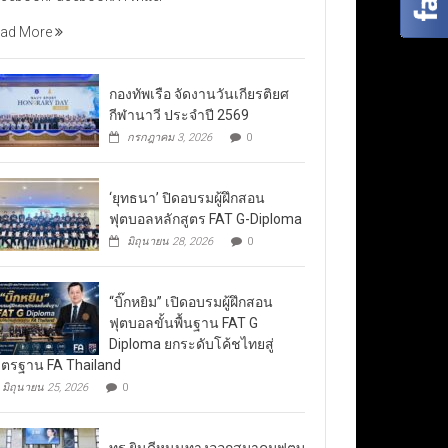
ad More
กองทัพเรือ จัดงานวันเกียรติยศ
กีฬานาวี ประจำปี 2569
กรกฎาคม 3, 2026
0
‘ยุทธนา’ ปิดอบรมผู้ฝึกสอน
ฟุตบอลหลักสูตร FAT G-Diploma
มิถุนายน 28, 2026
0
“บิ๊กหยิม” เปิดอบรมผู้ฝึกสอน
ฟุตบอลขั้นพื้นฐาน FAT G
Diploma ยกระดับโค้ชไทยสู่
ตรฐาน FA Thailand
มิถุนายน 25, 2026
0
ทรู ยินดีหนุนทางออกสมาคมฟุตบ