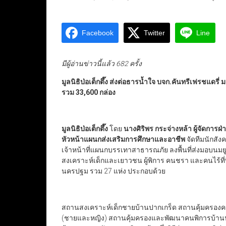
Facebook
Twitter
Line
มีผู้อ่านข่าวนี้แล้ว 682 ครั้ง
มูลนิธิป่อเต็กตึ๊ง ส่งต่อธารน้ำใจ บจก.คันทรีเฟรชแดรี
รวม
33,
600
กล่อง
มูลนิธิป่อเต็กตึ๊ง
โดย
นางศิริพร กระจ่างหล้า ผู้จัดการฝ
หัวหน้าแผนกส่งเสริมการศึกษาและอาชีพ
จัดทีมนักสัง
เจ้าหน้าที่แผนกบรรเทาสาธารณภัย ลงพื้นที่ส่งมอบนมยูเอ
สงเคราะห์เด็กและเยาวชน ผู้พิการ คนชรา และคนไร้ที่พึ
นครปฐม รวม 27 แห่ง ประกอบด้วย
สถานสงเคราะห์เด็กชายบ้านปากเกร็ด สถานคุ้มครองคน
(ชายและหญิง) สถานคุ้มครองและพัฒนาคนพิการบ้านน