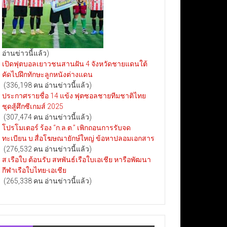
อ่านข่าวนี้แล้ว)
เปิดฟุตบอลเยาวชนสานฝัน 4 จังหวัดชายแดนใต้
คัดไปฝึกทักษะลูกหนังต่างแดน
(336,198 คน อ่านข่าวนี้แล้ว)
ประกาศรายชื่อ 14 แข้ง ฟุตซอลชายทีมชาติไทย
ชุดสู้ศึกซีเกมส์ 2025
(307,474 คน อ่านข่าวนี้แล้ว)
โปรโมเตอร์ ร้อง “ก.ล.ต.” เพิกถอนการรับจด
ทะเบียน บ.สื่อโฆษณายักษ์ใหญ่ ข้อหาปลอมเอกสาร
(276,532 คน อ่านข่าวนี้แล้ว)
ส.เรือใบ ต้อนรับ สหพันธ์เรือใบเอเชีย หารือพัฒนา
กีฬาเรือใบไทย-เอเชีย
(265,338 คน อ่านข่าวนี้แล้ว)