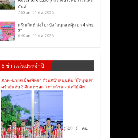
Adventure Luxury สร้างประสบการณ์สุด
มันส์
7:53 am
04 ส.ค. 2026
ดรีมเวิลด์ ส่งโปรปัง “สนุกสุดคุ้ม มา 4 จ่าย
3”
6:40 am
04 ส.ค. 2026
5 ข่าวเด่นประจำปี
สภท.-นายกเมืองพัทยา ร่วมสนับสนุนทีม “บุ๊คบุฟเฟ่”
คว้าอันดับ 3 ศึกฟุตซอล “เกาะล้าน × นัควีย์ คัพ”
(509,151 คน