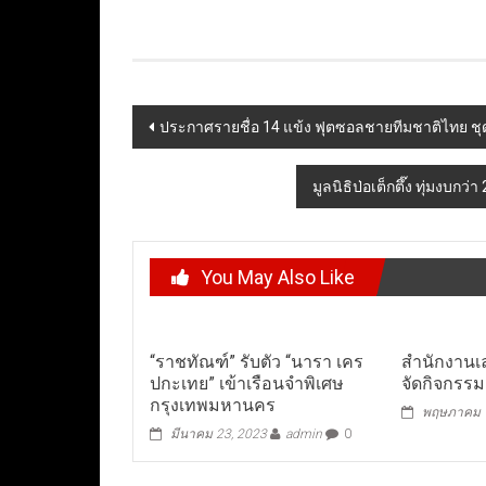
Post
ประกาศรายชื่อ 14 แข้ง ฟุตซอลชายทีมชาติไทย ชุดส
navigation
มูลนิธิป่อเต็กตึ๊ง ทุ่มงบก
You May Also Like
“ราชทัณฑ์” รับตัว “นารา เคร
สํานักงานเ
ปกะเทย” เข้าเรือนจำพิเศษ
จัดกิจกรรม
กรุงเทพมหานคร
พฤษภาคม 1
มีนาคม 23, 2023
admin
0