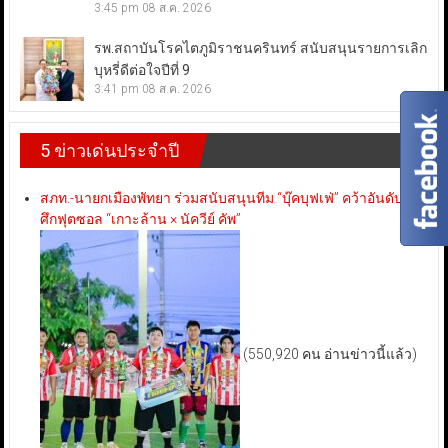
3:45 pm
08 ส.ค. 2026
รพ.สถาบันโรคไตภูมิราชนครินทร์ สนับสนุนรายการเลิก
บุหรี่ดีต่อใจปีที่ 9
3:41 pm
08 ส.ค. 2026
5 ข่าวเด่นประจำปี
สภท.-นายกเมืองพัทยา ร่วมสนับสนุนทีม “บุ๊คบุฟเฟ่” คว้าอันดับ 3
ศึกฟุตซอล “เกาะล้าน × นัควีย์ คัพ”
(550,920 คน อ่านข่าวนี้แล้ว)