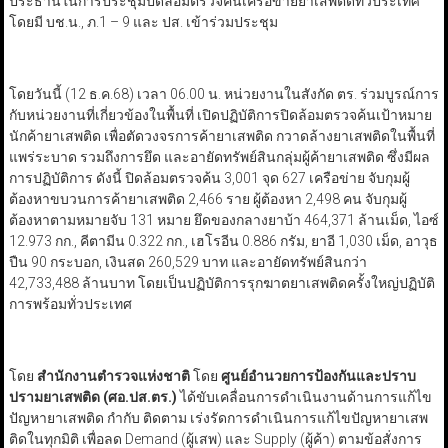
ประธานในการประชุมปิดล้อมตรวจค้นเครือข่ายยาเสพติดทั่วประเทศ
โดยมี บช.น., ภ.1 – 9 และ ปส. เข้าร่วมประชุม
โดยวันนี้ (12 ธ.ค.68) เวลา 06.00 น. หน่วยงานในสังกัด ตร. ร่วมบูรณ์การ
กับหน่วยงานที่เกี่ยวข้องในพื้นที่ เปิดปฏิบัติการปิดล้อมตรวจค้นเป้าหมาย
นักค้ายาเสพติด เพื่อตัดวงจรการค้ายาเสพติด กวาดล้างยาเสพติดในพื้นที่
แพร่ระบาด รวมถึงการยึด และอายัดทรัพย์สินกลุ่มผู้ค้ายาเสพติด ซึ่งมีผล
การปฏิบัติการ ดังนี้ ปิดล้อมตรวจค้น 3,001 จุด 627 เครือข่าย จับกุมผู้
ต้องหาขบวนการค้ายาเสพติด 2,466 ราย ผู้ต้องหา 2,498 คน จับกุมผู้
ต้องหาตามหมายจับ 131 หมาย ยึดของกลางยาบ้า 464,371 ล้านเม็ด, ไอซ์
12.973 กก., คีตามีน 0.322 กก., เฮโรอีน 0.886 กรัม, ยาอี 1,030 เม็ด, อาวุธ
ปืน
90 กระบอก, เงินสด 260,529 บาท และอายัดทรัพย์สินกว่า
42,733,488 ล้านบาท โดยเป็นปฏิบัติการรุกฆาตยาเสพติดครั้งใหญ่ปฏิบัติ
การพร้อมทั่วประเทศ
โดย
สำนักงานตำรวจแห่งชาติ
โดย
ศูนย์อำนวยการป้องกันและปราบ
ปรามยาเสพติด (ศอ.ปส.ตร.)
ได้ขับเคลื่อนการดำเนินงานด้านการแก้ไข
ปัญหายาเสพติด กำกับ ติดตาม เร่งรัดการดำเนินการแก้ไขปัญหายาเสพ
ติดในทุกมิติ เพื่อลด Demand (ผู้เสพ) และ Supply (ผู้ค้า) ตามข้อสั่งการ