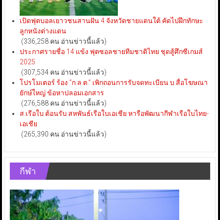
เปิดฟุตบอลเยาวชนสานฝัน 4 จังหวัดชายแดนใต้ คัดไปฝึกทักษะ
ลูกหนังต่างแดน
(336,258 คน อ่านข่าวนี้แล้ว)
ประกาศรายชื่อ 14 แข้ง ฟุตซอลชายทีมชาติไทย ชุดสู้ศึกซีเกมส์
2025
(307,534 คน อ่านข่าวนี้แล้ว)
โปรโมเตอร์ ร้อง “ก.ล.ต.” เพิกถอนการรับจดทะเบียน บ.สื่อโฆษณา
ยักษ์ใหญ่ ข้อหาปลอมเอกสาร
(276,588 คน อ่านข่าวนี้แล้ว)
ส.เรือใบ ต้อนรับ สหพันธ์เรือใบเอเชีย หารือพัฒนากีฬาเรือใบไทย-
เอเชีย
(265,390 คน อ่านข่าวนี้แล้ว)
กีฬา