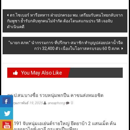
Post
ตร.ไซเบอร์ หารือทหาร ฝ่ายปกครอง พม. เตรียมรับคนไทยกลับจาก
กัมพูชา ย้ำรับกลับทุกคนไม่จำกัด ต้องโดนสแกนประวัติ เจอจับ
navigation
ดำเนินคดี
“นายก สภท.” นำกรรมการ-ที่ปรึกษา-สมาชิก ทำบุญปล่อยปลาน้ำจืด
กว่า 32,400 ตัว เนื่องในโอกาสครบรอบ 60 ปี สภท.
You May Also Like
ตร.ป.สน.บางซื่อ รวบหนุ่มพกปืน คาขนส่งหมอชิต
กุมภาพันธ์ 19, 2025
aneaphong
0
ตร.191 จับหนุ่มเอเย่นต์รายใหญ่ ยึดยาบ้า 2 แสนเม็ด ค้น
ห้องเจอยาไอซ์-ยาอี กระสุนปืนเพียบ