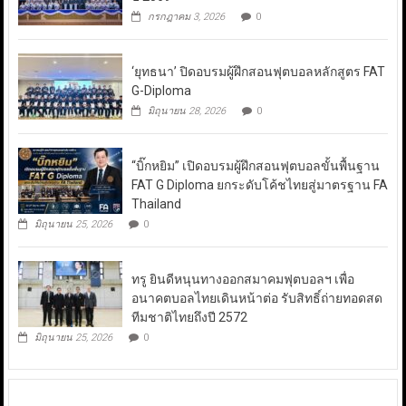
กรกฎาคม 3, 2026
0
‘ยุทธนา’ ปิดอบรมผู้ฝึกสอนฟุตบอลหลักสูตร FAT
G-Diploma
มิถุนายน 28, 2026
0
“บิ๊กหยิม” เปิดอบรมผู้ฝึกสอนฟุตบอลขั้นพื้นฐาน
FAT G Diploma ยกระดับโค้ชไทยสู่มาตรฐาน FA
Thailand
มิถุนายน 25, 2026
0
ทรู ยินดีหนุนทางออกสมาคมฟุตบอลฯ เพื่อ
อนาคตบอลไทยเดินหน้าต่อ รับสิทธิ์ถ่ายทอดสด
ทีมชาติไทยถึงปี 2572
มิถุนายน 25, 2026
0