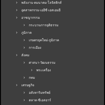
พลังงาน-คมนาคม-โลจิสติกส์
อุตสาหกรรม-เออีซี-เอสเอมอี
อาชญากรรม
กระบวนการยุติธรรม
ภูมิภาค
เกษตรยุคใหม่-ภูมิภาค
การเมือง
สังคม
ศาสนา-วัฒนธรรม
พระเครื่อง
กทม
เศรษฐกิจ
อสังหาริมทรัพย์
ตลาด-ซีเอสอาร์