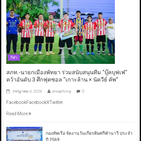
กีฬา
สภท.-นายกเมืองพัทยา ร่วมสนับสนุนทีม “บุ๊คบุฟเฟ่”
คว้าอันดับ 3 ศึกฟุตซอล “เกาะล้าน × นัควีย์ คัพ”
กรกฎาคม 6, 2026
aneaphong
0
FacebookFacebookXTwitter
Read More
กองทัพเรือ จัดงานวันเกียรติยศกีฬานาวี ประจำ
ปี 2569