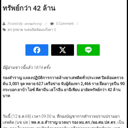
ทรัพย์กว่า 42 ล้าน
Posted By: aneaphong
0 Comment
ตร.รุกฆาต ระดมปิดล้อมแก๊งยา 3
มีผู้อ่านข่าวนี้แล้ว 1874 ครั้ง
รองสำราญ แถลงปฏิบัติการกวาดล้างยาเสพติดทั่วประเทศ ปิดล้อมตรวจ
ค้น 3,001 จุด ทลาย 627 เครือข่าย จับผู้ต้องหา 2,466 ราย ยึดอาวุธปืน
90
กระบอก
ยาบ้า ไอซ์ คีตามีน เฮโรอีน ยาอีเพียบ
อายัดทรัพย์กว่า
42
ล้าน
บาท
วันนี้ (12 ธ.ค.68) เวลา 09.00 น. ที่กองบัญชาการตำรวจปราบปรามยา
เสพติด (บช.ปส.)
พล.ต.อ.สำราญ นวลมา รอง ผบ.ตร./ผอ.ศอ.ปส.ตร.
เป็น