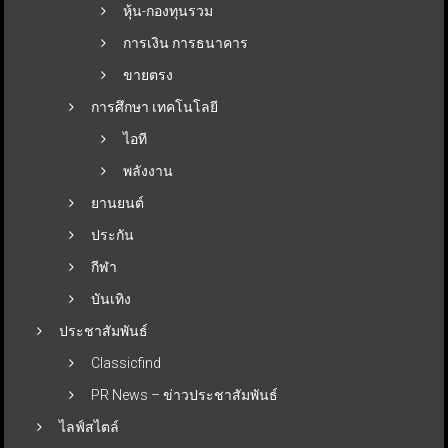
หุ้น-กองทุนรวม
การเงิน การธนาคาร
ขายตรง
การศึกษา เทคโนโลยี
ไอที
พลังงาน
ยานยนต์
ประกัน
กีฬา
บันเทิง
ประชาสัมพันธ์
Classicfind
PR News – ข่าวประชาสัมพันธ์
ไลฟ์สไตล์