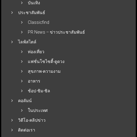
บันเทิง
ประชาสัมพันธ์
Classicfind
PR News – ข่าวประชาสัมพันธ์
ไลฟ์สไตล์
ท่องเที่ยว
แฟชั่นโซไซตี้-ดูดวง
สุขภาพ-ความงาม
อาหาร
ช้อป-ชิม-ชิล
คอลัมน์
ในประเทศ
วิดีโอ-คลิปข่าว
ติดต่อเรา