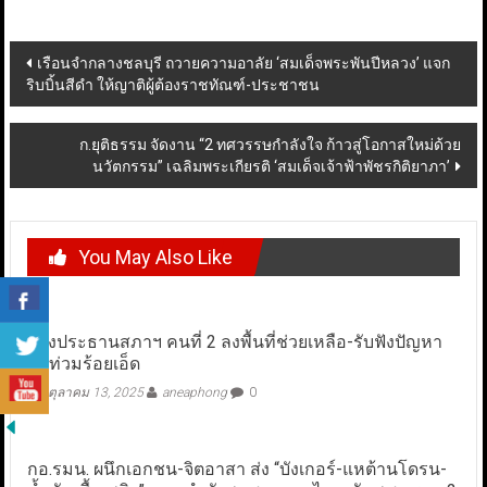
Post
เรือนจำกลางชลบุรี ถวายความอาลัย ‘สมเด็จพระพันปีหลวง’ แจก
ริบบิ้นสีดำ ให้ญาติผู้ต้องราชทัณฑ์-ประชาชน
navigation
ก.ยุติธรรม จัดงาน “2 ทศวรรษกำลังใจ ก้าวสู่โอกาสใหม่ด้วย
นวัตกรรม” เฉลิมพระเกียรติ ‘สมเด็จเจ้าฟ้าพัชรกิติยาภา’
You May Also Like
รองประธานสภาฯ คนที่ 2 ลงพื้นที่ช่วยเหลือ-รับฟังปัญหา
น้ำท่วมร้อยเอ็ด
ตุลาคม 13, 2025
aneaphong
0
กอ.รมน. ผนึกเอกชน-จิตอาสา ส่ง “บังเกอร์-แหต้านโดรน-