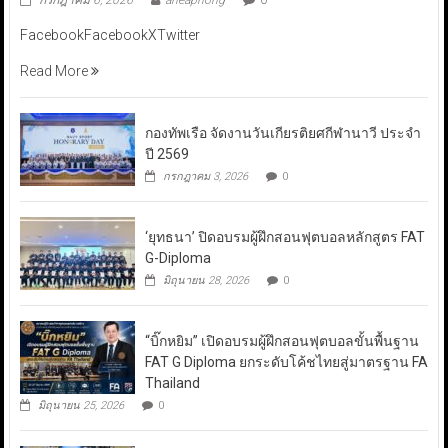
กรกฎาคม 6, 2026
aneaphong
0
FacebookFacebookXTwitter
Read More
กองทัพเรือ จัดงานวันเกียรติยศกีฬานาวี ประจำ
ปี 2569
กรกฎาคม 3, 2026
0
‘ยุทธนา’ ปิดอบรมผู้ฝึกสอนฟุตบอลหลักสูตร FAT
G-Diploma
มิถุนายน 28, 2026
0
“บิ๊กหยิม” เปิดอบรมผู้ฝึกสอนฟุตบอลขั้นพื้นฐาน
FAT G Diploma ยกระดับโค้ชไทยสู่มาตรฐาน FA
Thailand
มิถุนายน 25, 2026
0