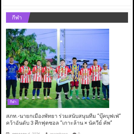
กีฬา
กีฬา
สภท.-นายกเมืองพัทยา ร่วมสนับสนุนทีม “บุ๊คบุฟเฟ่”
คว้าอันดับ 3 ศึกฟุตซอล “เกาะล้าน × นัควีย์ คัพ”