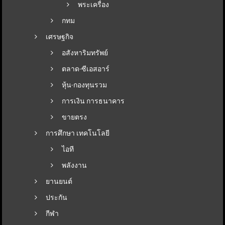
พระเครื่อง
กทม
เศรษฐกิจ
อสังหาริมทรัพย์
ตลาด-ซีเอสอาร์
หุ้น-กองทุนรวม
การเงิน การธนาคาร
ขายตรง
การศึกษา เทคโนโลยี
ไอที
พลังงาน
ยานยนต์
ประกัน
กีฬา