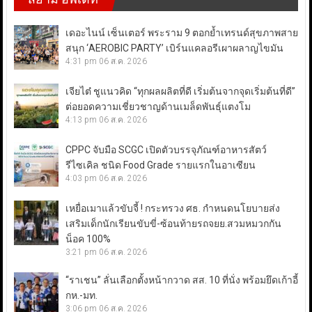
เดอะไนน์ เซ็นเตอร์ พระราม 9 ตอกย้ำเทรนด์สุขภาพสาย
สนุก ‘AEROBIC PARTY’ เบิร์นแคลอรีเผาผลาญไขมัน
4:31 pm
06 ส.ค. 2026
เจียไต๋ ชูแนวคิด “ทุกผลผลิตที่ดี เริ่มต้นจากจุดเริ่มต้นที่ดี”
ต่อยอดความเชี่ยวชาญด้านเมล็ดพันธุ์แตงโม
4:13 pm
06 ส.ค. 2026
CPPC จับมือ SCGC เปิดตัวบรรจุภัณฑ์อาหารสัตว์
รีไซเคิล ชนิด Food Grade รายแรกในอาเซียน
4:03 pm
06 ส.ค. 2026
เหยื่อเมาแล้วขับจี้ ! กระทรวง ศธ. กำหนดนโยบายส่ง
เสริมเด็กนักเรียนขับขี่-ซ้อนท้ายรถจยย.สวมหมวกกัน
น็อค 100%
3:21 pm
06 ส.ค. 2026
“ราเชน” ลั่นเลือกตั้งหน้ากวาด สส. 10 ที่นั่ง พร้อมยึดเก้าอี้
กห.-มท.
3:06 pm
06 ส.ค. 2026