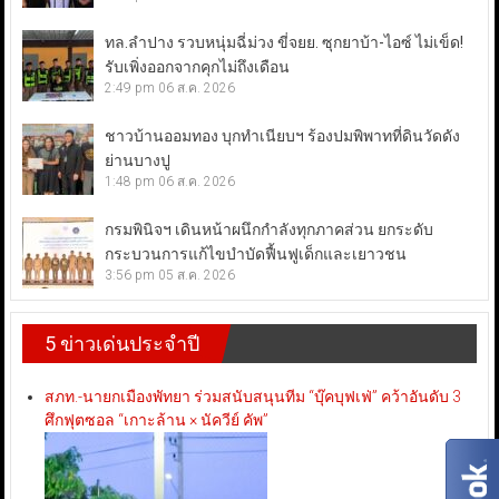
ทล.ลำปาง รวบหนุ่มฉี่ม่วง ขี่จยย. ซุกยาบ้า-ไอซ์ ไม่เข็ด!
รับเพิ่งออกจากคุกไม่ถึงเดือน
2:49 pm
06 ส.ค. 2026
ชาวบ้านออมทอง บุกทำเนียบฯ ร้องปมพิพาทที่ดินวัดดัง
ย่านบางปู
1:48 pm
06 ส.ค. 2026
กรมพินิจฯ เดินหน้าผนึกกำลังทุกภาคส่วน ยกระดับ
กระบวนการแก้ไขบำบัดฟื้นฟูเด็กและเยาวชน
3:56 pm
05 ส.ค. 2026
5 ข่าวเด่นประจำปี
สภท.-นายกเมืองพัทยา ร่วมสนับสนุนทีม “บุ๊คบุฟเฟ่” คว้าอันดับ 3
ศึกฟุตซอล “เกาะล้าน × นัควีย์ คัพ”