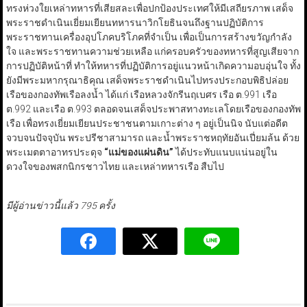
ทรงห่วงใยเหล่าทหารที่เสียสละเพื่อปกป้องประเทศให้มีเสถียรภาพ เสด็จ
พระราชดำเนินเยี่ยมเยียนทหารนาวิกโยธินจนถึงฐานปฏิบัติการ
พระราชทานเครื่องอุปโภคบริโภคที่จำเป็น เพื่อเป็นการสร้างขวัญกำลัง
ใจ และพระราชทานความช่วยเหลือ แก่ครอบครัวของทหารที่สูญเสียจาก
การปฏิบัติหน้าที่ ทำให้ทหารที่ปฏิบัติการอยู่แนวหน้าเกิดความอบอุ่นใจ ทั้ง
ยังมีพระมหากรุณาธิคุณ เสด็จพระราชดำเนินไปทรงประกอบพิธิปล่อย
เรือของกองทัพเรือลงน้ำ ได้แก่ เรือหลวงจักรีนฤเบศร เรือ ต.991 เรือ
ต.992 และเรือ ต.993 ตลอดจนเสด็จประพาสทางทะเลโดยเรือของกองทัพ
เรือ เพื่อทรงเยี่ยมเยียนประชาชนตามเกาะต่าง ๆ อยู่เป็นนิจ นับแต่อดีต
จวบจนปัจจุบัน พระปรีชาสามารถ และน้ำพระราชหฤทัยอันเปี่ยมล้น ด้วย
พระเมตตาอาทรประดุจ
“
แม่ของแผ่นดิน
”
ได้ประทับแนบแน่นอยู่ใน
ดวงใจของพสกนิกรชาวไทย และเหล่าทหารเรือ สืบไป
มีผู้อ่านข่าวนี้แล้ว 795 ครั้ง