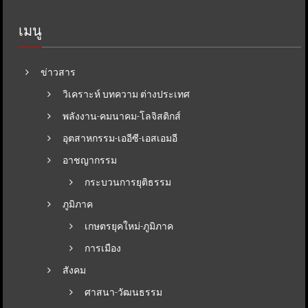
เมนู
ข่าวสาร
วิเคราะห์ บทความ ต่างประเทศ
พลังงาน-คมนาคม-โลจิสติกส์
อุตสาหกรรม-เออีซี-เอสเอมอี
อาชญากรรม
กระบวนการยุติธรรม
ภูมิภาค
เกษตรยุคใหม่-ภูมิภาค
การเมือง
สังคม
ศาสนา-วัฒนธรรม