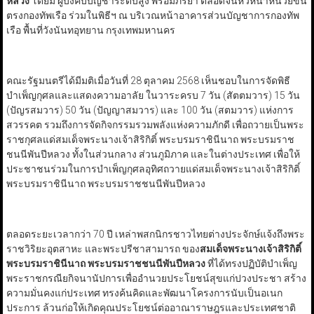
หลวง
โดยมี ผู้บังคับบัญชาระดับสูง พร้อมภริยา ตลอดจนหัวหน้าหน่วยขึ้น
ตรงกองทัพเรือ ร่วมในพิธีฯ ณ บริเวณหน้าอาคารส่วนบัญชาการกองทัพ
เรือ พื้นที่วังนันทอุทยาน กรุงเทพมหานคร
คณะรัฐมนตรีได้มีมติเมื่อวันที่ 28 ตุลาคม 2568 เห็นชอบในการจัดพิธี
บำเพ็ญกุศลและแสดงความอาลัย ในวาระครบ 7 วัน (สัตตมวาร) 15 วัน
(ปัญรสมวาร) 50 วัน (ปัญญาสมวาร) และ 100 วัน (สตมวาร) แห่งการ
สวรรคต รวมถึงการจัดกิจกรรมรวมพลังแห่งความภักดี เพื่อถวายเป็นพระ
ราชกุศลแด่สมเด็จพระนางเจ้าสิริกิติ์ พระบรมราชินีนาถ พระบรมราช
ชนนีพันปีหลวง ทั้งในส่วนกลาง ส่วนภูมิภาค และในต่างประเทศ เพื่อให้
ประชาชนร่วมในการบำเพ็ญกุศลอุทิศถวายแด่สมเด็จพระนางเจ้าสิริกิติ์
พระบรมราชินีนาถ พระบรมราชชนนีพันปีหลวง
ตลอดระยะเวลากว่า 70 ปี เหล่าพสกนิกรชาวไทยต่างประจักษ์แจ้งถึงพระ
ราชวิริยะอุตสาหะ และพระปรีชาสามารถ ของ
สมเด็จพระนางเจ้าสิริกิติ์
พระบรมราชินีนาถ พระบรมราชชนนีพันปีหลวง
ที่ได้ทรงปฏิบัติบำเพ็ญ
พระราชกรณียกิจนานัปการเพื่ออำนวยประโยชน์สุขแก่ปวงประชา สร้าง
ความมั่นคงแก่ประเทศ ทรงค้นคิดและพัฒนาโครงการนับเป็นอเนก
ประการ ล้วนก่อให้เกิดคุณประโยชน์ต่ออาณาราษฎรและประเทศชาติ