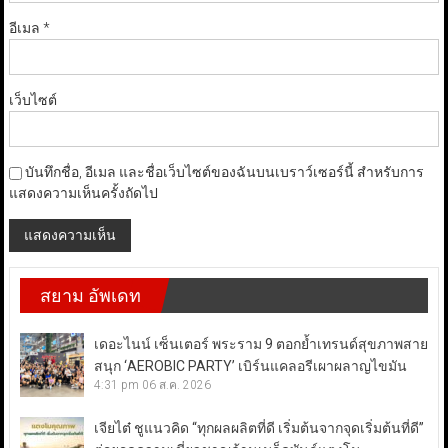
อีเมล
*
เว็บไซต์
บันทึกชื่อ, อีเมล และชื่อเว็บไซต์ของฉันบนเบราว์เซอร์นี้ สำหรับการ
แสดงความเห็นครั้งถัดไป
สยาม อัพเดท
เดอะไนน์ เซ็นเตอร์ พระราม 9 ตอกย้ำเทรนด์สุขภาพสาย
สนุก ‘AEROBIC PARTY’ เบิร์นแคลอรีเผาผลาญไขมัน
4:31 pm
06 ส.ค. 2026
เจียไต๋ ชูแนวคิด “ทุกผลผลิตที่ดี เริ่มต้นจากจุดเริ่มต้นที่ดี”