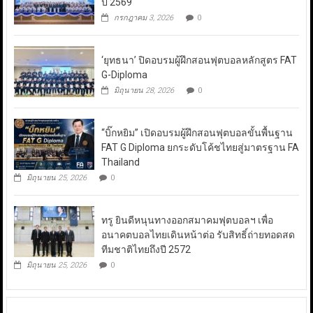
ปี 2569
กรกฎาคม 3, 2026
0
‘ยุทธนา’ ปิดอบรมผู้ฝึกสอนฟุตบอลหลักสูตร FAT
G-Diploma
มิถุนายน 28, 2026
0
“บิ๊กหยิม” เปิดอบรมผู้ฝึกสอนฟุตบอลขั้นพื้นฐาน
FAT G Diploma ยกระดับโค้ชไทยสู่มาตรฐาน FA
Thailand
มิถุนายน 25, 2026
0
ทรู ยินดีหนุนทางออกสมาคมฟุตบอลฯ เพื่อ
อนาคตบอลไทยเดินหน้าต่อ รับสิทธิ์ถ่ายทอดสด
ทีมชาติไทยถึงปี 2572
มิถุนายน 25, 2026
0