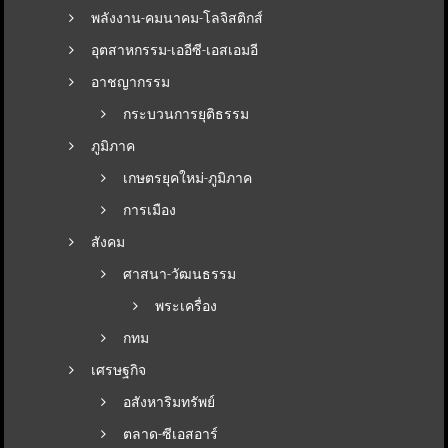
พลังงาน-คมนาคม-โลจิสติกส์
อุตสาหกรรม-เออีซี-เอสเอมอี
อาชญากรรม
กระบวนการยุติธรรม
ภูมิภาค
เกษตรยุคใหม่-ภูมิภาค
การเมือง
สังคม
ศาสนา-วัฒนธรรม
พระเครื่อง
กทม
เศรษฐกิจ
อสังหาริมทรัพย์
ตลาด-ซีเอสอาร์