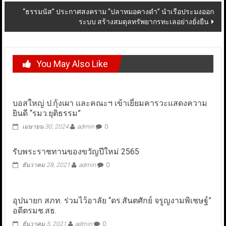
“ธรรมนัส” ประกาศสงคราม “ปลาหมอคางดำ” นำเรือประมงออก
ระบบ สร้างสมดุลทรัพยากรทะเลอย่างยั่งยืน
You May Also Like
บอสใหญ่​ ป.กุ้งเผา​ และคณะฯ เข้าเยี่ยมคารวะแสดงความ
ยินดี “รมว.ยุติธรรม”
เมษายน 30, 2024
admin
0
รับพระราชทานของขวัญปีใหม่ 2565
ธันวาคม 28, 2021
admin
0
อุปนายก สภท. ร่วมไว้อาลัย “ดร.สันตศักย์ จรูญงามพิเชษฐ์”
อดีตรมช.สธ.
ธันวาคม 5, 2021
admin
0