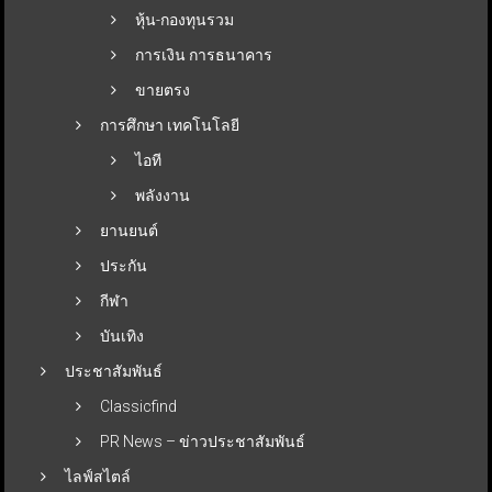
หุ้น-กองทุนรวม
การเงิน การธนาคาร
ขายตรง
การศึกษา เทคโนโลยี
ไอที
พลังงาน
ยานยนต์
ประกัน
กีฬา
บันเทิง
ประชาสัมพันธ์
Classicfind
PR News – ข่าวประชาสัมพันธ์
ไลฟ์สไตล์