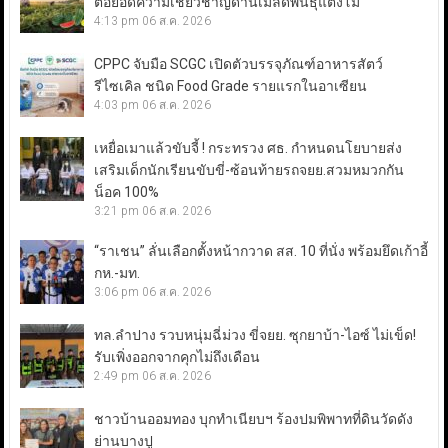
ต่อยอดความเชี่ยวชาญด้านเมล็ดพันธุ์แตงโม
4:13 pm
06 ส.ค. 2026
CPPC จับมือ SCGC เปิดตัวบรรจุภัณฑ์อาหารสัตว์
รีไซเคิล ชนิด Food Grade รายแรกในอาเซียน
4:03 pm
06 ส.ค. 2026
เหยื่อเมาแล้วขับจี้ ! กระทรวง ศธ. กำหนดนโยบายส่ง
เสริมเด็กนักเรียนขับขี่-ซ้อนท้ายรถจยย.สวมหมวกกัน
น็อค 100%
3:21 pm
06 ส.ค. 2026
“ราเชน” ลั่นเลือกตั้งหน้ากวาด สส. 10 ที่นั่ง พร้อมยึดเก้าอี้
กห.-มท.
3:06 pm
06 ส.ค. 2026
ทล.ลำปาง รวบหนุ่มฉี่ม่วง ขี่จยย. ซุกยาบ้า-ไอซ์ ไม่เข็ด!
รับเพิ่งออกจากคุกไม่ถึงเดือน
2:49 pm
06 ส.ค. 2026
ชาวบ้านออมทอง บุกทำเนียบฯ ร้องปมพิพาทที่ดินวัดดัง
ย่านบางปู