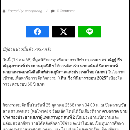
Posted By: aneaphong
0 Comment
มีผู้อ่านข่าวนี้แล้ว 7937 ครั้ง
วันนี้ (13 ต.ค.68) ที่มูลนิธิกองทุนพัฒนาการกีฬา กรุงเทพฯ
ดร.ณัฏฐ์ ธีร
ณัฐสุภานนท์ ประธานมูลนิธิฯ
ให้การต้อนรับ
นายอนันต์ นิลมานนท์
นายกสมาคมหนังสือพิมพ์ส่วนภูมิภาคแห่งประเทศไทย (สภท.)
ในโอกาส
เข้าพบเพื่อหารือการจัดกิจกรรม
“
เดิน-วิ่ง มินิมาราธอน 2025
”
เนื่องใน
วาระครบรอบ 60 ปี สภท.
กิจกรรมจะจัดขึ้นในวันที่ 25 ตุลาคม 2568 เวลา 04.00 น. ณ บึงพลาญชัย
ลานสาเกตนคร (หอโหวด) จ.ร้อยเอ็ด โดยได้รับเกียรติจาก
ดร.ฉลาด ขาม
ช่วง รองประธานสภาผู้แทนราษฎร คนที่ 2
เป็นประธานเปิดงานและ
ปล่อยตัวนักกีฬา รายได้หลังหักค่าใช้จ่าย จะนำไปมอบเป็นทุนการศึกษา
แก่ บุตร-ธิดาสมาชิกสมาคมฯ และโรงเรียนในจังหวัดร้อยเอ็ด เพื่อส่ง