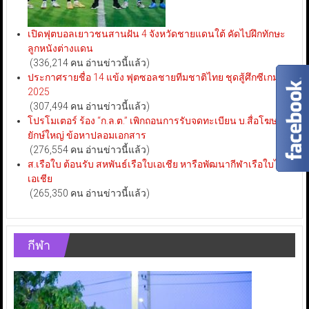
เปิดฟุตบอลเยาวชนสานฝัน 4 จังหวัดชายแดนใต้ คัดไปฝึกทักษะ
ลูกหนังต่างแดน
(336,214 คน อ่านข่าวนี้แล้ว)
ประกาศรายชื่อ 14 แข้ง ฟุตซอลชายทีมชาติไทย ชุดสู้ศึกซีเกมส์
2025
(307,494 คน อ่านข่าวนี้แล้ว)
โปรโมเตอร์ ร้อง “ก.ล.ต.” เพิกถอนการรับจดทะเบียน บ.สื่อโฆษณา
ยักษ์ใหญ่ ข้อหาปลอมเอกสาร
(276,554 คน อ่านข่าวนี้แล้ว)
ส.เรือใบ ต้อนรับ สหพันธ์เรือใบเอเชีย หารือพัฒนากีฬาเรือใบไทย-
เอเชีย
(265,350 คน อ่านข่าวนี้แล้ว)
กีฬา