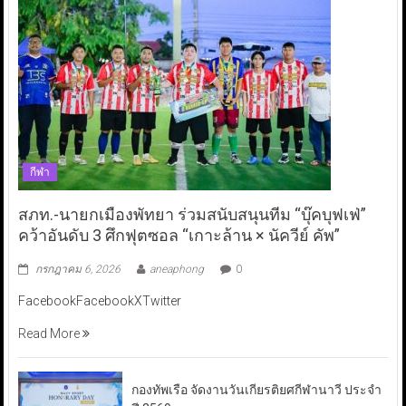
กีฬา
สภท.-นายกเมืองพัทยา ร่วมสนับสนุนทีม “บุ๊คบุฟเฟ่”
คว้าอันดับ 3 ศึกฟุตซอล “เกาะล้าน × นัควีย์ คัพ”
กรกฎาคม 6, 2026
aneaphong
0
FacebookFacebookXTwitter
Read More
กองทัพเรือ จัดงานวันเกียรติยศกีฬานาวี ประจำ