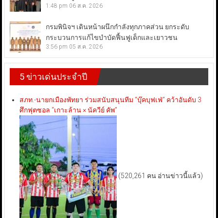
1:48 pm
06 ส.ค. 2026
กรมพินิจฯ เดินหน้าผนึกกำลังทุกภาคส่วน ยกระดับ
กระบวนการแก้ไขบำบัดฟื้นฟูเด็กและเยาวชน
3:56 pm
05 ส.ค. 2026
5 ข่าวเด่นประจำปี
สภท.-นายกเมืองพัทยา ร่วมสนับสนุนทีม “บุ๊คบุฟเฟ่” คว้าอันดับ 3
ศึกฟุตซอล “เกาะล้าน × นัควีย์ คัพ”
(520,261 คน อ่านข่าวนี้แล้ว)