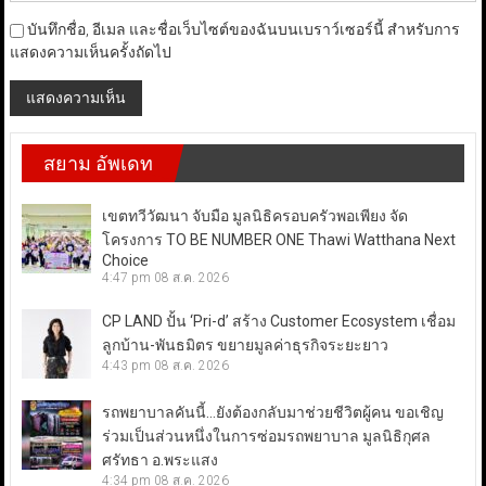
บันทึกชื่อ, อีเมล และชื่อเว็บไซต์ของฉันบนเบราว์เซอร์นี้ สำหรับการ
แสดงความเห็นครั้งถัดไป
สยาม อัพเดท
เขตทวีวัฒนา จับมือ มูลนิธิครอบครัวพอเพียง จัด
โครงการ TO BE NUMBER ONE Thawi Watthana Next
Choice
4:47 pm
08 ส.ค. 2026
CP LAND ปั้น ‘Pri-d’ สร้าง Customer Ecosystem เชื่อม
ลูกบ้าน-พันธมิตร ขยายมูลค่าธุรกิจระยะยาว
4:43 pm
08 ส.ค. 2026
รถพยาบาลคันนี้…ยังต้องกลับมาช่วยชีวิตผู้คน ขอเชิญ
ร่วมเป็นส่วนหนึ่งในการซ่อมรถพยาบาล มูลนิธิกุศล
ศรัทธา อ.พระแสง
4:34 pm
08 ส.ค. 2026