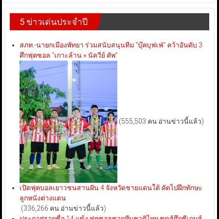
5 ข่าวเด่นประจำปี
สภท.-นายกเมืองพัทยา ร่วมสนับสนุนทีม “บุ๊คบุฟเฟ่” คว้าอันดับ 3
ศึกฟุตซอล “เกาะล้าน × นัควีย์ คัพ”
(555,503 คน อ่านข่าวนี้แล้ว)
เปิดฟุตบอลเยาวชนสานฝัน 4 จังหวัดชายแดนใต้ คัดไปฝึกทักษะ
ลูกหนังต่างแดน
(336,266 คน อ่านข่าวนี้แล้ว)
ประกาศรายชื่อ 14 แข้ง ฟุตซอลชายทีมชาติไทย ชุดสู้ศึกซีเกมส์