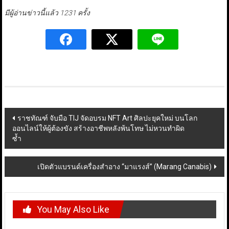
มีผู้อ่านข่าวนี้แล้ว 1231 ครั้ง
Post
ราชทัณฑ์ จับมือ TIJ จัดอบรม NFT Art ศิลปะยุคใหม่ บนโลก
ออนไลน์ให้ผู้ต้องขัง สร้างอาชีพหลังพ้นโทษ ไม่หวนทำผิด
navigation
ซ้ำ
เปิดตัวแบรนด์เครื่องสำอาง “มาแรงส์” (Marang Canabis)
You May Also Like