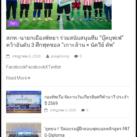
กีฬา
สภท.-นายกเมืองพัทยา ร่วมสนับสนุนทีม “บุ๊คบุฟเฟ่”
คว้าอันดับ 3 ศึกฟุตซอล “เกาะล้าน × นัควีย์ คัพ”
กรกฎาคม 6, 2026
aneaphong
0
FacebookFacebookXTwitter
Read More
กองทัพเรือ จัดงานวันเกียรติยศกีฬานาวี ประจำ
ปี 2569
กรกฎาคม 3, 2026
0
‘ยุทธนา’ ปิดอบรมผู้ฝึกสอนฟุตบอลหลักสูตร FAT
G-Diploma