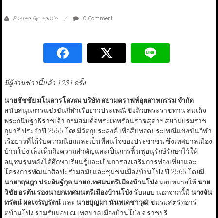
Posted By: admin
0 Comment
มีผู้อ่านข่าวนี้แล้ว 1231 ครั้ง
นายชัชชัย มโนสารโสภณ บริษัท สยามคราฟท์อุตสาหกรรม จำกัด
สนับสนุนการแข่งขันกีฬาเรือยาวประเพณี ชิงถ้วยพระราชทาน สมเด็จ
พระกนิษฐาธิราชเจ้า กรมสมเด็จพระเทพรัตนราชสุดาฯ สยามบรมราช
กุมารี ประจำปี 2565 โดยมีวัตถุประสงค์ เพื่อสืบทอดประเพณีแข่งขันกีฬา
เรือยาวที่ได้รับความนิยมและเป็นที่สนใจของประชาชน ซึ่งเทศบาลเมือง
บ้านโป่ง เล็งเห็นถึงความสำคัญและเป็นการฟื้นฟูอนุรักษ์รักษาไว้ให้
อนุชนรุ่นหลังได้ศึกษาเรียนรู้และเป็นการส่งเสริมการท่องเที่ยวและ
โครงการพัฒนาศิลปะร่วมสมัยและชุมชนเมืองบ้านโป่ง ปี 2565 โดยมี
นายกฤษฎา ประดิษฐ์กุล นายกเทศมนตรีเมืองบ้านโป่ง
มอบหมายให้
นาย
วิชัย อรตัน รองนายกเทศมนตรีเมืองบ้านโป่ง
รับมอบ นอกจากนี้มี
นางจัน
ทรัตน์ ผลเจริญรัตน์
และ
นายบุญมา นันทเดชาวุฒิ
ชมรมสตรีทอาร์
ตบ้านโป่ง ร่วมรับมอบ ณ เทศบาลเมืองบ้านโป่ง จ.ราชบุรี