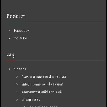
ติดต่อเรา
Facebook
Youtube
เมนู
ข่าวสาร
วิเคราะห์ บทความ ต่างประเทศ
พลังงาน-คมนาคม-โลจิสติกส์
อุตสาหกรรม-เออีซี-เอสเอมอี
อาชญากรรม