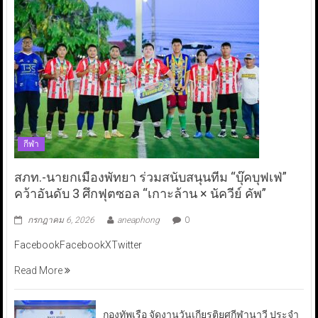
กีฬา
สภท.-นายกเมืองพัทยา ร่วมสนับสนุนทีม “บุ๊คบุฟเฟ่”
คว้าอันดับ 3 ศึกฟุตซอล “เกาะล้าน × นัควีย์ คัพ”
กรกฎาคม 6, 2026
aneaphong
0
FacebookFacebookXTwitter
Read More
กองทัพเรือ จัดงานวันเกียรติยศกีฬานาวี ประจำ