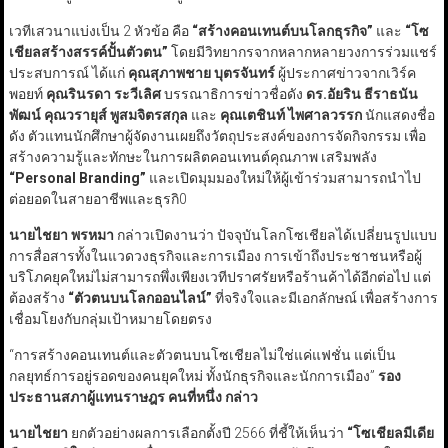
เวทีเสวนาแบ่งเป็น 2 หัวข้อ คือ
“
สร้างคอนเทนต์บนโลกธุรกิจ
”
และ
“
โซ
เชียลสร้างสรรค์ปั้นตัวตน
”
โดยมีวิทยากรจากหลากหลายวงการร่วมแชร์
ประสบการณ์ ได้แก่
คุณสุภาพชาย บุตรจันทร์
ผู้ประกาศข่าวจากเวิร์ค
พอยท์
คุณรินรดา ระวีเลิศ
บรรณาธิการข่าวชื่อดัง
ดร.อัยริน ธีราธนัน
พัฒน์
คุณวรายุส์ พูสมจิตรสกุล
และ
คุณเตชินท์ ไพศาลวรรก
นักแสดงชื่อ
ดัง ตัวแทนนักศึกษาผู้จัดงานเผยถึงวัตถุประสงค์ของการจัดกิจกรรม เพื่อ
สร้างความรู้และทักษะในการผลิตคอนเทนต์คุณภาพ เสริมพลัง
“Personal Branding”
และเปิดมุมมองใหม่ให้ผู้เข้าร่วมสามารถนำไป
ต่อยอดในสายอาชีพและธุรกิ0
นายไชยา พรหมา
กล่าวเปิดงานว่า ปัจจุบันโลกโซเชียลได้เปลี่ยนรูปแบบ
การสื่อสารทั้งในแวดวงธุรกิจและการเมือง การเข้าถึงประชาชนหรือผู้
บริโภคยุคใหม่ไม่สามารถพึ่งเพียงเวทีปราศรัยหรือร้านค้าได้อีกต่อไป แต่
ต้องสร้าง
“
ตัวตนบนโลกออนไลน์
”
ที่จริงใจและมีเอกลักษณ์ เพื่อสร้างการ
เชื่อมโยงกับกลุ่มเป้าหมายโดยตรง
“การสร้างคอนเทนต์และตัวตนบนโซเชียลไม่ใช่แค่แฟชั่น แต่เป็น
กลยุทธ์การอยู่รอดของคนยุคใหม่ ทั้งนักธุรกิจและนักการเมือง”
รอง
ประธานสภาผู้แทนราษฎร คนที่หนึ่ง กล่าว
นายไชยา
ยกตัวอย่างผลการเลือกตั้งปี 2566 ที่ชี้ให้เห็นว่า
“
โซเชียลมีเดีย