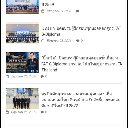
ปี 2569
กรกฎาคม 3, 2026
0
‘ยุทธนา’ ปิดอบรมผู้ฝึกสอนฟุตบอลหลักสูตร FAT
G-Diploma
มิถุนายน 28, 2026
0
“บิ๊กหยิม” เปิดอบรมผู้ฝึกสอนฟุตบอลขั้นพื้นฐาน
FAT G Diploma ยกระดับโค้ชไทยสู่มาตรฐาน FA
Thailand
มิถุนายน 25, 2026
0
ทรู ยินดีหนุนทางออกสมาคมฟุตบอลฯ เพื่อ
อนาคตบอลไทยเดินหน้าต่อ รับสิทธิ์ถ่ายทอดสด
ทีมชาติไทยถึงปี 2572
มิถุนายน 25, 2026
0