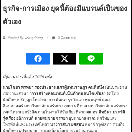
ธุรกิจ-การเมือง ยุคนี้ต้องมีแบรนด์เป็นของ
ตัวเอง
Posted By: aneaphong
0 Comment
มีผู้อ่านข่าวนี้แล้ว 1026 ครั้ง
นายไชยา พรหมา รองประธานสภาผู้แทนราษฎร คนที่หนึ่ง
เป็นประธาน
เปิดงานเสวนา
“
การสร้างคอนเทนต์เน้นตัวตนคนโซเชียล
”
จัดโดย
นักศึกษาปริญญาโท สาขาการพัฒนาธุรกิจและทุนมนุษย์ คณะ
ศิลปศาสตร์ มหาวิทยาลัยนอร์ทกรุงเทพ รุ่นที่ 6 ณ มหาวิทยาลัยนอร์ทกรุง
เทพ วิทยาเขตรังสิต ภายในงานได้รับเกียรติจาก
ผศ.ดร.สิทธิพร ประวัติ
รุ่งเรือง
อธิการบดี
นายสมชาย จรรยา
อุปนายกสมาคมนักวิทยุและ
โทรทัศน์แห่งประเทศไทยฯ
นางวาสนา ยศสอน
สมาชิกวุฒิสภา รวมถึง
นักศึกษา ผู้ประกอบการ และผู้สนใจเข้าร่วมจำนวนมาก