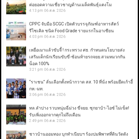
ต่อยอดความเชี่ยวชาญด้านเมล็ดพันธุ์แตงโม
4:13 pm
06 ส.ค. 2026
CPPC จับมือ SCGC เปิดตัวบรรจุภัณฑ์อาหารสัตว์
รีไซเคิล ชนิด Food Grade รายแรกในอาเซียน
4:03 pm
06 ส.ค. 2026
เหยื่อเมาแล้วขับจี้ ! กระทรวง ศธ. กำหนดนโยบายส่ง
เสริมเด็กนักเรียนขับขี่-ซ้อนท้ายรถจยย.สวมหมวกกัน
น็อค 100%
3:21 pm
06 ส.ค. 2026
“ราเชน” ลั่นเลือกตั้งหน้ากวาด สส. 10 ที่นั่ง พร้อมยึดเก้าอี้
กห.-มท.
3:06 pm
06 ส.ค. 2026
ทล.ลำปาง รวบหนุ่มฉี่ม่วง ขี่จยย. ซุกยาบ้า-ไอซ์ ไม่เข็ด!
รับเพิ่งออกจากคุกไม่ถึงเดือน
2:49 pm
06 ส.ค. 2026
ชาวบ้านออมทอง บุกทำเนียบฯ ร้องปมพิพาทที่ดินวัดดัง