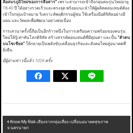
คือสมรภูมิใหม่ของการสื่อสาร
”
เพราะสามารถเข้าถึงกลุ่มคนรุ่นใหม่อายุ
18-40 ปี ได้อย่างรวดเร็วและตรงจุด พร้อมแนะนำให้ผู้ผลิตคอนเทนต์ต้อง
เข้าใจกลุ่มเป้าหมาย วิเคราะห์พฤติกรรมผู้ชม ใช้เครื่องมือดิจิทัลอย่างมี
แผน และวัดผลเพื่อพัฒนาอย่างต่อเนื่อง
การเสวนาครั้งนี้ถือเป็นอีกก้าวหนึ่งในการเตรียมความพร้อมของคนรุ่น
ใหม่ให้รู้เท่าทันโลกดิจิทัล สร้างสรรค์คอนเทนต์ที่มีคุณค่า และปั้น
“
ตัวตน
บนโซเชียล
”
ให้กลายเป็นพลังขับเคลื่อนธุรกิจและสังคมไทยสู่อนาคตที่
ยั่งยืน
มีผู้อ่านข่าวนี้แล้ว 1026 ครั้ง
Post
Know My Risk เสียงจากกลุ่มเสี่ยง เปลี่ยนอนาคตสุขภาพ
จ.นครนายก
navigation