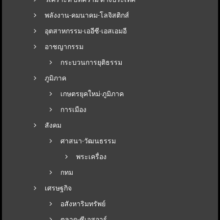
พลังงาน-คมนาคม-โลจิสติกส์
อุตสาหกรรม-เออีซี-เอสเอมอี
อาชญากรรม
กระบวนการยุติธรรม
ภูมิภาค
เกษตรยุคใหม่-ภูมิภาค
การเมือง
สังคม
ศาสนา-วัฒนธรรม
พระเครื่อง
กทม
เศรษฐกิจ
อสังหาริมทรัพย์
ตลาด-ซีเอสอาร์