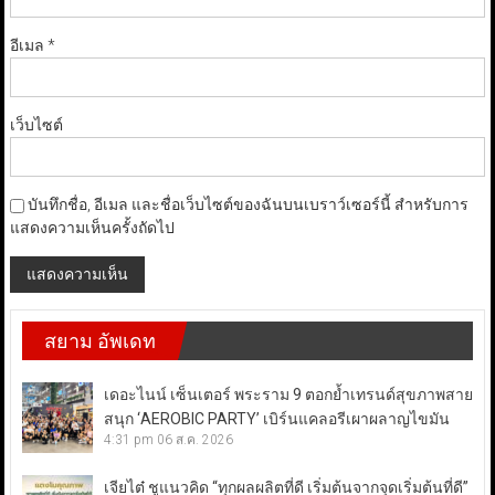
อีเมล
*
เว็บไซต์
บันทึกชื่อ, อีเมล และชื่อเว็บไซต์ของฉันบนเบราว์เซอร์นี้ สำหรับการ
แสดงความเห็นครั้งถัดไป
สยาม อัพเดท
เดอะไนน์ เซ็นเตอร์ พระราม 9 ตอกย้ำเทรนด์สุขภาพสาย
สนุก ‘AEROBIC PARTY’ เบิร์นแคลอรีเผาผลาญไขมัน
4:31 pm
06 ส.ค. 2026
เจียไต๋ ชูแนวคิด “ทุกผลผลิตที่ดี เริ่มต้นจากจุดเริ่มต้นที่ดี”