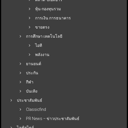
หุ้น-กองทุนรวม
การเงิน การธนาคาร
ขายตรง
การศึกษา เทคโนโลยี
ไอที
พลังงาน
ยานยนต์
ประกัน
กีฬา
บันเทิง
ประชาสัมพันธ์
Classicfind
PR News – ข่าวประชาสัมพันธ์
ไลฟ์สไตล์