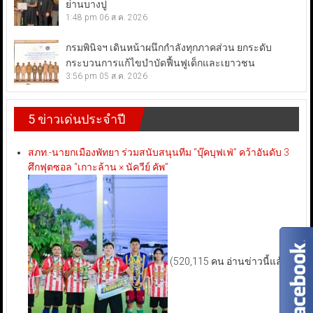
ย่านบางปู
1:48 pm
06 ส.ค. 2026
กรมพินิจฯ เดินหน้าผนึกกำลังทุกภาคส่วน ยกระดับ
กระบวนการแก้ไขบำบัดฟื้นฟูเด็กและเยาวชน
3:56 pm
05 ส.ค. 2026
5 ข่าวเด่นประจำปี
สภท.-นายกเมืองพัทยา ร่วมสนับสนุนทีม “บุ๊คบุฟเฟ่” คว้าอันดับ 3
ศึกฟุตซอล “เกาะล้าน × นัควีย์ คัพ”
(520,115 คน อ่านข่าวนี้แล้ว)