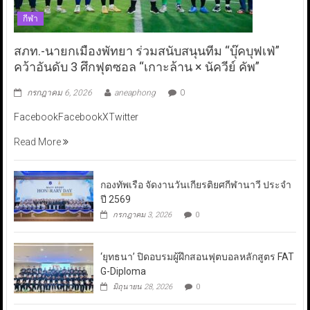
กีฬา
สภท.-นายกเมืองพัทยา ร่วมสนับสนุนทีม “บุ๊คบุฟเฟ่”
คว้าอันดับ 3 ศึกฟุตซอล “เกาะล้าน × นัควีย์ คัพ”
กรกฎาคม 6, 2026
aneaphong
0
FacebookFacebookXTwitter
Read More
กองทัพเรือ จัดงานวันเกียรติยศกีฬานาวี ประจำ
ปี 2569
กรกฎาคม 3, 2026
0
‘ยุทธนา’ ปิดอบรมผู้ฝึกสอนฟุตบอลหลักสูตร FAT
G-Diploma
มิถุนายน 28, 2026
0