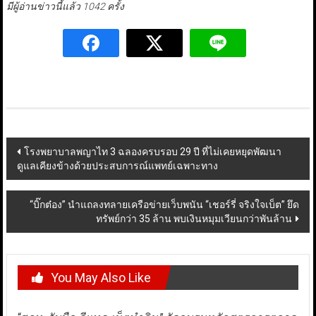
มีผู้อ่านข่าวนี้แล้ว 1042 ครั้ง
Post
โรงพยาบาลพญาไท 3 ฉลองครบรอบ 29 ปี ที่ไม่เคยหยุดพัฒนา
ดูแลเคียงข้างด้วยประสบการณ์แพทย์เฉพาะทาง
navigation
“บิ๊กต๋อง” นำแถลงทลายเครือข่ายเว็บพนัน “เชอร์รี่ จริงใจเบ็ต” ยึด
ทรัพย์กว่า 35 ล้าน พบเงินหมุมเวียนกว่าพันล้าน
You May Also Like