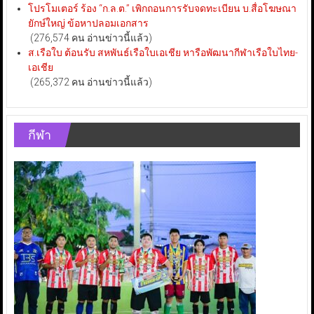
โปรโมเตอร์ ร้อง “ก.ล.ต.” เพิกถอนการรับจดทะเบียน บ.สื่อโฆษณา
ยักษ์ใหญ่ ข้อหาปลอมเอกสาร
(276,574 คน อ่านข่าวนี้แล้ว)
ส.เรือใบ ต้อนรับ สหพันธ์เรือใบเอเชีย หารือพัฒนากีฬาเรือใบไทย-
เอเชีย
(265,372 คน อ่านข่าวนี้แล้ว)
กีฬา