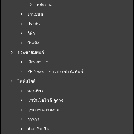
พลังงาน
ยานยนต์
ประกัน
กีฬา
บันเทิง
ประชาสัมพันธ์
Classicfind
PR News – ข่าวประชาสัมพันธ์
ไลฟ์สไตล์
ท่องเที่ยว
แฟชั่นโซไซตี้-ดูดวง
สุขภาพ-ความงาม
อาหาร
ช้อป-ชิม-ชิล