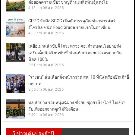
ต่อยอดความเชี่ยวชาญด้านเมล็ดพันธุ์แตงโม
4:13 pm
06 ส.ค. 2026
CPPC จับมือ SCGC เปิดตัวบรรจุภัณฑ์อาหารสัตว์
รีไซเคิล ชนิด Food Grade รายแรกในอาเซียน
4:03 pm
06 ส.ค. 2026
เหยื่อเมาแล้วขับจี้ ! กระทรวง ศธ. กำหนดนโยบายส่ง
เสริมเด็กนักเรียนขับขี่-ซ้อนท้ายรถจยย.สวมหมวกกัน
น็อค 100%
3:21 pm
06 ส.ค. 2026
“ราเชน” ลั่นเลือกตั้งหน้ากวาด สส. 10 ที่นั่ง พร้อมยึดเก้าอี้
กห.-มท.
3:06 pm
06 ส.ค. 2026
ทล.ลำปาง รวบหนุ่มฉี่ม่วง ขี่จยย. ซุกยาบ้า-ไอซ์ ไม่เข็ด!
รับเพิ่งออกจากคุกไม่ถึงเดือน
2:49 pm
06 ส.ค. 2026
5 ข่าวเด่นประจำปี