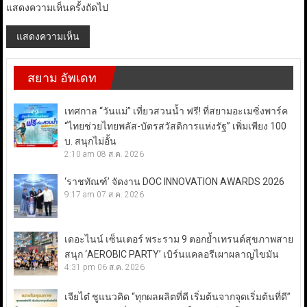
แสดงความเห็นครั้งถัดไป
สยาม อัพเดท
เทศกาล “วันแม่” เที่ยวสวนน้ำ ฟรี! ที่สยามอะเมซิ่งพาร์ค
“ไทยช่วยไทยพลัส-บัตรสวัสดิการแห่งรัฐ” เพิ่มเพียง 100
บ. สนุกไม่อั้น
2:10 am
08 ส.ค. 2026
‘ราชทัณฑ์’ จัดงาน DOC INNOVATION AWARDS 2026
9:17 am
07 ส.ค. 2026
เดอะไนน์ เซ็นเตอร์ พระราม 9 ตอกย้ำเทรนด์สุขภาพสาย
สนุก ‘AEROBIC PARTY’ เบิร์นแคลอรีเผาผลาญไขมัน
4:31 pm
06 ส.ค. 2026
เจียไต๋ ชูแนวคิด “ทุกผลผลิตที่ดี เริ่มต้นจากจุดเริ่มต้นที่ดี”