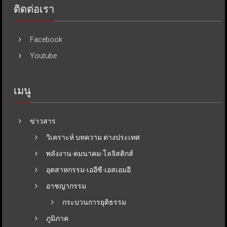
ติดต่อเรา
Facebook
Youtube
เมนู
ข่าวสาร
วิเคราะห์ บทความ ต่างประเทศ
พลังงาน-คมนาคม-โลจิสติกส์
อุตสาหกรรม-เออีซี-เอสเอมอี
อาชญากรรม
กระบวนการยุติธรรม
ภูมิภาค