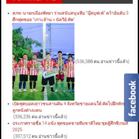
สภท.-นายกเมืองพัทยา ร่วมสนับสนุนทีม “บุ๊คบุฟเฟ่” คว้าอันดับ 3
ศึกฟุตซอล “เกาะล้าน × นัควีย์ คัพ”
(536,388 คน อ่านข่าวนี้แล้ว)
เปิดฟุตบอลเยาวชนสานฝัน 4 จังหวัดชายแดนใต้ คัดไปฝึกทักษะ
ลูกหนังต่างแดน
(336,236 คน อ่านข่าวนี้แล้ว)
ประกาศรายชื่อ 14 แข้ง ฟุตซอลชายทีมชาติไทย ชุดสู้ศึกซีเกมส์
2025
(307,512 คน อ่านข่าวนี้แล้ว)