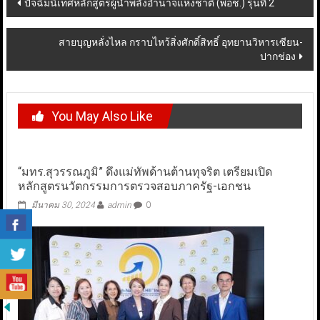
Post
ปัจฉิมนิเทศหลักสูตรผู้นำพลังอำนาจแห่งชาติ (พอช.) รุ่นที่ 2
navigation
สายบุญหลั่งไหล กราบไหว้สิ่งศักดิ์สิทธิ์ อุทยานวิหารเซียน-
ปากช่อง
You May Also Like
“มทร.สุวรรณภูมิ” ดึงแม่ทัพด้านต้านทุจริต เตรียมเปิด
หลักสูตรนวัตกรรมการตรวจสอบภาครัฐ-เอกชน
มีนาคม 30, 2024
admin
0