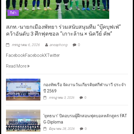
กีฬา
สภท.-นายกเมืองพัทยา ร่วมสนับสนุนทีม “บุ๊คบุฟเฟ่”
คว้าอันดับ 3 ศึกฟุตซอล “เกาะล้าน × นัควีย์ คัพ”
กรกฎาคม 6, 2026
aneaphong
0
FacebookFacebookXTwitter
Read More
กองทัพเรือ จัดงานวันเกียรติยศกีฬานาวี ประจำ
ปี 2569
กรกฎาคม 3, 2026
0
‘ยุทธนา’ ปิดอบรมผู้ฝึกสอนฟุตบอลหลักสูตร FAT
G-Diploma
มิถุนายน 28, 2026
0