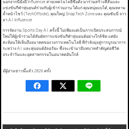
นอกจากนี้ยังมี Influencer สายเทคโนโลยีชื่อดัง มาร่วมสร้างสีสันและ
แข่งขันกีฬาหุ่นยนต์ร่วมกับผู้เข้าร่วมงาน ได้แก่ คุณหนุ่ยแบไต๋, คุณหลาม
ล้ำหน้าโชว์ (TechOffside), คุณใหญ่ SnapTech Zone และ คุณซันนี่ จาว
ลา A.I. Influencer
การจัดงาน Sports Day A.I. ครั้งนี้ ไม่เพียงแต่เป็นการเปิดประสบการณ์
ใหม่ให้ผู้เข้าร่วมได้สัมผัสการแข่งขันกีฬาหุ่นยนต์อย่างใกล้ชิด แต่ยัง
สะท้อนให้เห็นถึงอนาคตของวงการเทคโนโลยี ที่กำลังมุ่งสู่การบูรณาการ
ระหว่าง A.I. และหุ่นยนต์อัจฉริยะ ซึ่งจะเข้ามามีบทบาทสำคัญต่อชีวิต
ประจำวันและอุตสาหกรรมในอนาคตอันใกล้
มีผู้อ่านข่าวนี้แล้ว 2826 ครั้ง