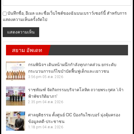
บันทึกชื่อ, อีเมล และชื่อเว็บไซต์ของฉันบนเบราว์เซอร์นี้ สำหรับการ
แสดงความเห็นครั้งถัดไป
สยาม อัพเดท
กรมพินิจฯ เดินหน้าผนึกกำลังทุกภาคส่วน ยกระดับ
กระบวนการแก้ไขบำบัดฟื้นฟูเด็กและเยาวชน
3:56 pm
05 ส.ค. 2026
ราชทัณฑ์ จัดกิจกรรมบริจาคโลหิต ถวายพระกุศล ‘เจ้า
ฟ้าพัชรกิติยาภา’
2:35 pm
04 ส.ค. 2026
ศาลยุติธรรม ตั้งศูนย์ CIC ป้องกันไซเบอร์ มุ่งคุ้มครอง
ข้อมูลคดี-ประชาชน
1:18 pm
04 ส.ค. 2026