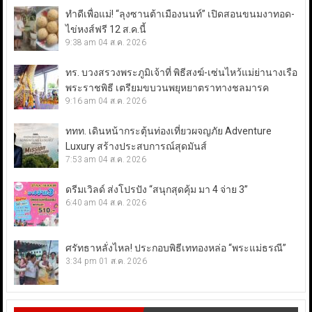
ทำดีเพื่อแม่! “ลุงซานต้าเมืองนนท์” เปิดสอนขนมงาทอด-
ไข่หงส์ฟรี 12 ส.ค.นี้
9:38 am
04 ส.ค. 2026
ทร. บวงสรวงพระภูมิเจ้าที่ พิธีสงฆ์-เซ่นไหว้แม่ย่านางเรือ
พระราชพิธี เตรียมขบวนพยุหยาตราทางชลมารค
9:16 am
04 ส.ค. 2026
ททท. เดินหน้ากระตุ้นท่องเที่ยวผจญภัย Adventure
Luxury สร้างประสบการณ์สุดมันส์
7:53 am
04 ส.ค. 2026
ดรีมเวิลด์ ส่งโปรปัง “สนุกสุดคุ้ม มา 4 จ่าย 3”
6:40 am
04 ส.ค. 2026
ศรัทธาหลั่งไหล! ประกอบพิธีเททองหล่อ “พระแม่ธรณี”
3:34 pm
01 ส.ค. 2026