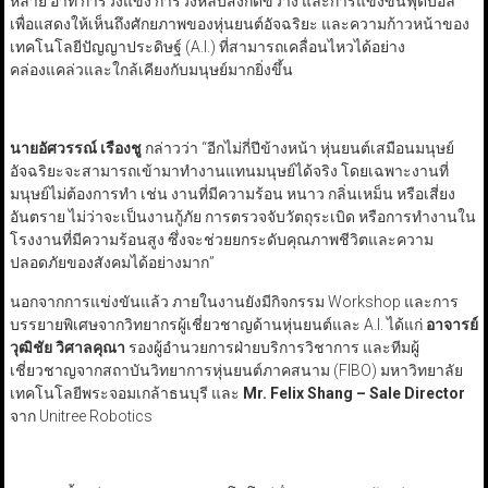
หลาย อาทิ การวิ่งแข่ง การวิ่งหลบสิ่งกีดขวาง และการแข่งขันฟุตบอล
เพื่อแสดงให้เห็นถึงศักยภาพของหุ่นยนต์อัจฉริยะ และความก้าวหน้าของ
เทคโนโลยีปัญญาประดิษฐ์ (A.I.) ที่สามารถเคลื่อนไหวได้อย่าง
คล่องแคล่วและใกล้เคียงกับมนุษย์มากยิ่งขึ้น
นายอัศวรรณ์ เรืองชู
กล่าวว่า “อีกไม่กี่ปีข้างหน้า หุ่นยนต์เสมือนมนุษย์
อัจฉริยะจะสามารถเข้ามาทำงานแทนมนุษย์ได้จริง โดยเฉพาะงานที่
มนุษย์ไม่ต้องการทำ เช่น งานที่มีความร้อน หนาว กลิ่นเหม็น หรือเสี่ยง
อันตราย ไม่ว่าจะเป็นงานกู้ภัย การตรวจจับวัตถุระเบิด หรือการทำงานใน
โรงงานที่มีความร้อนสูง ซึ่งจะช่วยยกระดับคุณภาพชีวิตและความ
ปลอดภัยของสังคมได้อย่างมาก”
นอกจากการแข่งขันแล้ว ภายในงานยังมีกิจกรรม Workshop และการ
บรรยายพิเศษจากวิทยากรผู้เชี่ยวชาญด้านหุ่นยนต์และ A.I. ได้แก่
อาจารย์
วุฒิชัย วิศาลคุณา
รองผู้อำนวยการฝ่ายบริการวิชาการ และทีมผู้
เชี่ยวชาญจากสถาบันวิทยาการหุ่นยนต์ภาคสนาม (FIBO) มหาวิทยาลัย
เทคโนโลยีพระจอมเกล้าธนบุรี และ
Mr. Felix Shang – Sale Director
จาก Unitree Robotics