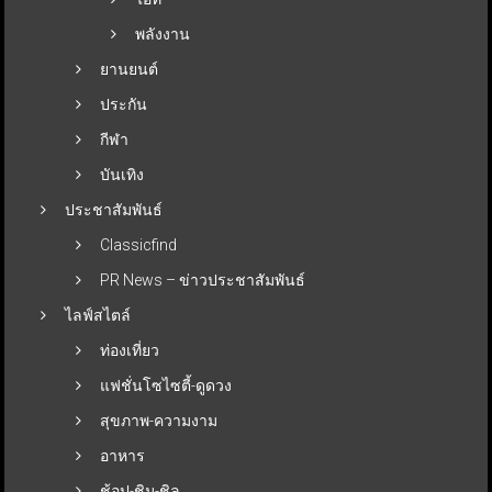
พลังงาน
ยานยนต์
ประกัน
กีฬา
บันเทิง
ประชาสัมพันธ์
Classicfind
PR News – ข่าวประชาสัมพันธ์
ไลฟ์สไตล์
ท่องเที่ยว
แฟชั่นโซไซตี้-ดูดวง
สุขภาพ-ความงาม
อาหาร
ช้อป-ชิม-ชิล