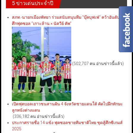
5 ข่าวเด่นประจำปี
สภท.-นายกเมืองพัทยา ร่วมสนับสนุนทีม “บุ๊คบุฟเฟ่” คว้าอันดับ 3
ศึกฟุตซอล “เกาะล้าน × นัควีย์ คัพ”
(502,707 คน อ่านข่าวนี้แล้ว)
เปิดฟุตบอลเยาวชนสานฝัน 4 จังหวัดชายแดนใต้ คัดไปฝึกทักษะ
ลูกหนังต่างแดน
(336,182 คน อ่านข่าวนี้แล้ว)
ประกาศรายชื่อ 14 แข้ง ฟุตซอลชายทีมชาติไทย ชุดสู้ศึกซีเกมส์
2025