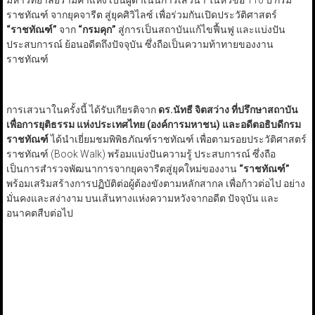
มหาวิทยาลัยรามคำแหง เป็นผู้ดำเนินการเสวนา ในหัวข้อ 110 ปี กรม
ราชทัณฑ์ จากยุคจารีต สู่ยุคศิวิไลซ์ เพื่อร่วมกันเปิดประวัติศาสตร์
“
ราชทัณฑ์
”
จาก
“
กรมคุก
”
สู่การเป็นสถาบันแก้ไขฟื้นฟู และแบ่งปัน
ประสบการณ์ ย้อนอดีตถึงปัจจุบัน ซึ่งถือเป็นความท้าทายของงาน
ราชทัณฑ์
การเสวนาในครั้งนี้ ได้รับเกียรติจาก
ดร.นัทธี จิตสว่าง ที่ปรึกษาสถาบัน
เพื่อการยุติธรรม แห่งประเทศไทย (องค์การมหาชน) และอดีตอธิบดีกรม
ราชทัณฑ์
ได้นำเยี่ยมชมพิพิธภัณฑ์ราชทัณฑ์ เพื่อตามรอยประวัติศาสตร์
ราชทัณฑ์ (Book Walk) พร้อมแบ่งปันความรู้ ประสบการณ์ ซึ่งถือ
เป็นการสำรวจพัฒนาการจากยุคจารีตสู่ยุคใหม่ของงาน
“
ราชทัณฑ์
”
พร้อมเสริมสร้างการปฏิบัติต่อผู้ต้องขังตามหลักสากล เพื่อก้าวต่อไป อย่าง
มั่นคงและสง่างาม บนเส้นทางแห่งความหวังจากอดีต ปัจจุบัน และ
อนาคตสืบต่อไป