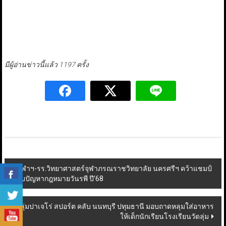
มีผู้อ่านข่าวนี้แล้ว 1197 ครั้ง
Post
จุฬาฯ-รร.วิทยาศาสตร์จุฬาภรณราชวิทยาลัย นครศรีฯ คว้าแชมป์
ตอบปัญหากฎหมายวันรพี ปี’68
navigation
กลุ่มปาเจโร่ สปอร์ต คลับ นนทบุรี ปทุมธานี มอบถาดหลุมใส่อาหาร
ให้เด็กนักเรียนโรงเรียนวัดลุ่ม