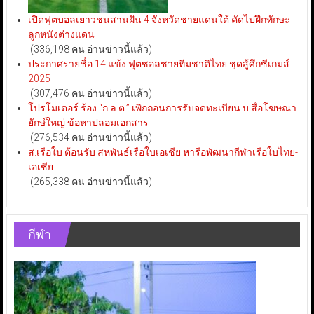
เปิดฟุตบอลเยาวชนสานฝัน 4 จังหวัดชายแดนใต้ คัดไปฝึกทักษะ
ลูกหนังต่างแดน
(336,198 คน อ่านข่าวนี้แล้ว)
ประกาศรายชื่อ 14 แข้ง ฟุตซอลชายทีมชาติไทย ชุดสู้ศึกซีเกมส์
2025
(307,476 คน อ่านข่าวนี้แล้ว)
โปรโมเตอร์ ร้อง “ก.ล.ต.” เพิกถอนการรับจดทะเบียน บ.สื่อโฆษณา
ยักษ์ใหญ่ ข้อหาปลอมเอกสาร
(276,534 คน อ่านข่าวนี้แล้ว)
ส.เรือใบ ต้อนรับ สหพันธ์เรือใบเอเชีย หารือพัฒนากีฬาเรือใบไทย-
เอเชีย
(265,338 คน อ่านข่าวนี้แล้ว)
กีฬา