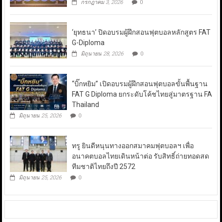
กรกฎาคม 3, 2026
0
‘ยุทธนา’ ปิดอบรมผู้ฝึกสอนฟุตบอลหลักสูตร FAT
G-Diploma
มิถุนายน 28, 2026
0
“บิ๊กหยิม” เปิดอบรมผู้ฝึกสอนฟุตบอลขั้นพื้นฐาน
FAT G Diploma ยกระดับโค้ชไทยสู่มาตรฐาน FA
Thailand
มิถุนายน 25, 2026
0
ทรู ยินดีหนุนทางออกสมาคมฟุตบอลฯ เพื่อ
อนาคตบอลไทยเดินหน้าต่อ รับสิทธิ์ถ่ายทอดสด
ทีมชาติไทยถึงปี 2572
มิถุนายน 25, 2026
0