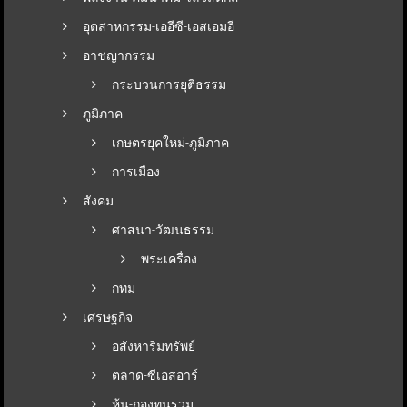
อุตสาหกรรม-เออีซี-เอสเอมอี
อาชญากรรม
กระบวนการยุติธรรม
ภูมิภาค
เกษตรยุคใหม่-ภูมิภาค
การเมือง
สังคม
ศาสนา-วัฒนธรรม
พระเครื่อง
กทม
เศรษฐกิจ
อสังหาริมทรัพย์
ตลาด-ซีเอสอาร์
หุ้น-กองทุนรวม