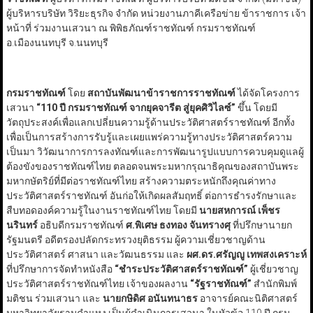
ผู้บริหารบริษัท วิริยะธุรกิจ จำกัด หน่วยงานภาคีเครือข่าย ข้าราชการ เจ้า
หน้าที่ ร่วมงานเสวนา ณ พิพิธภัณฑ์ราชทัณฑ์ กรมราชทัณฑ์
อ.เมืองนนทบุรี จ.นนทบุรี
กรมราชทัณฑ์
โดย
สถาบันพัฒนาข้าราชการราชทัณฑ์
ได้จัดโครงการ
เสวนา
“
110 ปี กรมราชทัณฑ์ จากยุคจารีต สู่ยุคศิวิไลซ์
”
ขึ้น โดยมี
วัตถุประสงค์เพื่อแลกเปลี่ยนความรู้ด้านประวัติศาสตร์ราชทัณฑ์ อีกทั้ง
เพื่อเป็นการสร้างการรับรู้และเผยแพร่ความรู้ทางประวัติศาสตร์ความ
เป็นมา วิวัฒนาการการลงทัณฑ์และการพัฒนารูปแบบการควบคุมดูแลผู้
ต้องขังของราชทัณฑ์ไทย ตลอดจนพระมหากรุณาธิคุณของสถาบันพระ
มหากษัตริย์ที่มีต่อราชทัณฑ์ไทย สร้างความตระหนักถึงคุณค่าทาง
ประวัติศาสตร์ราชทัณฑ์ อันก่อให้เกิดผลสัมฤทธิ์ ต่อการธำรงรักษาและ
สืบทอดองค์ความรู้ในงานราชทัณฑ์ไทย โดยมี
นายสหการณ์ เพ็ชร
นรินทร์
อธิบดีกรมราชทัณฑ์
ศ.พิเศษ ธงทอง จันทรางศุ
ที่ปรึกษานายก
รัฐมนตรี อดีตรองปลัดกระทรวงยุติธรรม ผู้ความเชี่ยวชาญด้าน
ประวัติศาสตร์ ศาสนา และวัฒนธรรม และ
ผศ.ดร.ศรัญญู เทพสงเคราะห์
ที่ปรึกษาการจัดทำหนังสือ
“
ชำระประวัติศาสตร์ราชทัณฑ์
”
ผู้เชี่ยวชาญ
ประวัติศาสตร์ราชทัณฑ์ไทย เจ้าของผลงาน
“
รัฐราชทัณฑ์
”
สำนักพิมพ์
มติชน ร่วมเสวนา และ
นายกษิดิศ อนันทนาธร
อาจารย์คณะนิติศาสตร์