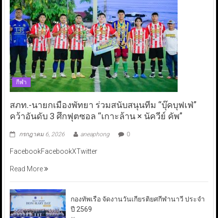
กีฬา
สภท.-นายกเมืองพัทยา ร่วมสนับสนุนทีม “บุ๊คบุฟเฟ่”
คว้าอันดับ 3 ศึกฟุตซอล “เกาะล้าน × นัควีย์ คัพ”
กรกฎาคม 6, 2026
aneaphong
0
FacebookFacebookXTwitter
Read More
กองทัพเรือ จัดงานวันเกียรติยศกีฬานาวี ประจำ
ปี 2569