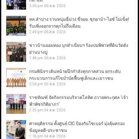
กห.-มท.
3:06 pm
06 ส.ค. 2026
ทล.ลำปาง รวบหนุ่มฉี่ม่วง ขี่จยย. ซุกยาบ้า-ไอซ์ ไม่เข็ด!
รับเพิ่งออกจากคุกไม่ถึงเดือน
2:49 pm
06 ส.ค. 2026
ชาวบ้านออมทอง บุกทำเนียบฯ ร้องปมพิพาทที่ดินวัดดัง
ย่านบางปู
1:48 pm
06 ส.ค. 2026
กรมพินิจฯ เดินหน้าผนึกกำลังทุกภาคส่วน ยกระดับ
กระบวนการแก้ไขบำบัดฟื้นฟูเด็กและเยาวชน
3:56 pm
05 ส.ค. 2026
ราชทัณฑ์ จัดกิจกรรมบริจาคโลหิต ถวายพระกุศล ‘เจ้า
ฟ้าพัชรกิติยาภา’
2:35 pm
04 ส.ค. 2026
ศาลยุติธรรม ตั้งศูนย์ CIC ป้องกันไซเบอร์ มุ่งคุ้มครอง
ข้อมูลคดี-ประชาชน
1:18 pm
04 ส.ค. 2026