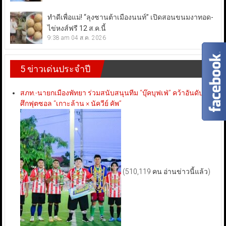
ทำดีเพื่อแม่! “ลุงซานต้าเมืองนนท์” เปิดสอนขนมงาทอด-
ไข่หงส์ฟรี 12 ส.ค.นี้
9:38 am
04 ส.ค. 2026
5 ข่าวเด่นประจำปี
สภท.-นายกเมืองพัทยา ร่วมสนับสนุนทีม “บุ๊คบุฟเฟ่” คว้าอันดับ 3
ศึกฟุตซอล “เกาะล้าน × นัควีย์ คัพ”
(510,119 คน อ่านข่าวนี้แล้ว)