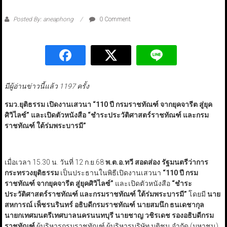
Posted By: aneaphong
0 Comment
มีผู้อ่านข่าวนี้แล้ว 1197 ครั้ง
รมว.ยุติธรรม เปิดงานเสวนา
“
110 ปี กรมราชทัณฑ์ จากยุคจารีต สู่ยุค
ศิวิไลซ์
”
และเปิดตัวหนังสือ
“
ชำระประวัติศาสตร์ราชทัณฑ์ และกรม
ราชทัณฑ์ ใต้ร่มพระบารมี
”
เมื่อเวลา 15.30 น. วันที่ 12 ก.ย.68
พ.ต.อ.ทวี สอดส่อง รัฐมนตรีว่าการ
กระทรวงยุติธรรม
เป็นประธานในพิธีเปิดงานเสวนา
“110 ปี กรม
ราชทัณฑ์ จากยุคจารีต สู่ยุคศิวิไลซ์”
และเปิดตัวหนังสือ
“ชำระ
ประวัติศาสตร์ราชทัณฑ์ และกรมราชทัณฑ์ ใต้ร่มพระบารมี”
โดยมี
นาย
สหการณ์ เพ็ชรนรินทร์ อธิบดีกรมราชทัณฑ์ นายสมนึก ธนเดชากุล
นายกเทศมนตรีเทศบาลนครนนทบุรี นายชาญ วชิรเดช รองอธิบดีกรม
ราชทัณฑ์
ผู้บริหารกรมราชทัณฑ์ ผู้บริหารบริษัท มติชน จำกัด (มหาชน)