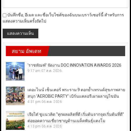
บันทึกชื่อ, อีเมล และชื่อเว็บไซต์ของฉันบนเบราว์เซอร์นี้ สำหรับการ
แสดงความเห็นครั้งถัดไป
สยาม อัพเดท
‘ราชทัณฑ์’ จัดงาน DOC INNOVATION AWARDS 2026
9:17 am
07 ส.ค. 2026
เดอะไนน์ เซ็นเตอร์ พระราม 9 ตอกย้ำเทรนด์สุขภาพสาย
สนุก ‘AEROBIC PARTY’ เบิร์นแคลอรีเผาผลาญไขมัน
4:31 pm
06 ส.ค. 2026
เจียไต๋ ชูแนวคิด “ทุกผลผลิตที่ดี เริ่มต้นจากจุดเริ่มต้นที่ดี”
ต่อยอดความเชี่ยวชาญด้านเมล็ดพันธุ์แตงโม
4:13 pm
06 ส.ค. 2026