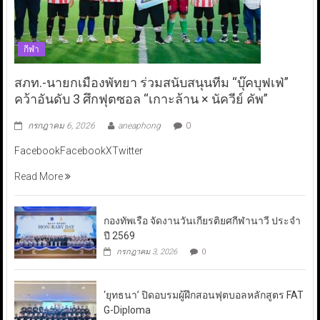
กีฬา
สภท.-นายกเมืองพัทยา ร่วมสนับสนุนทีม “บุ๊คบุฟเฟ่”
คว้าอันดับ 3 ศึกฟุตซอล “เกาะล้าน × นัควีย์ คัพ”
กรกฎาคม 6, 2026
aneaphong
0
FacebookFacebookXTwitter
Read More
กองทัพเรือ จัดงานวันเกียรติยศกีฬานาวี ประจำ
ปี 2569
กรกฎาคม 3, 2026
0
‘ยุทธนา’ ปิดอบรมผู้ฝึกสอนฟุตบอลหลักสูตร FAT
G-Diploma