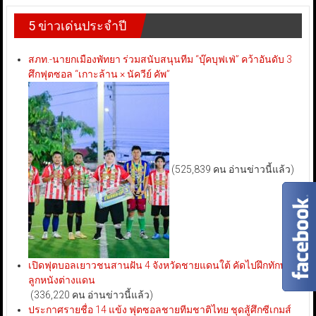
5 ข่าวเด่นประจำปี
สภท.-นายกเมืองพัทยา ร่วมสนับสนุนทีม “บุ๊คบุฟเฟ่” คว้าอันดับ 3
ศึกฟุตซอล “เกาะล้าน × นัควีย์ คัพ”
(525,839 คน อ่านข่าวนี้แล้ว)
เปิดฟุตบอลเยาวชนสานฝัน 4 จังหวัดชายแดนใต้ คัดไปฝึกทักษะ
ลูกหนังต่างแดน
(336,220 คน อ่านข่าวนี้แล้ว)
ประกาศรายชื่อ 14 แข้ง ฟุตซอลชายทีมชาติไทย ชุดสู้ศึกซีเกมส์