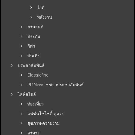
ไอที
พลังงาน
ยานยนต์
ประกัน
กีฬา
บันเทิง
ประชาสัมพันธ์
Classicfind
PR News – ข่าวประชาสัมพันธ์
ไลฟ์สไตล์
ท่องเที่ยว
แฟชั่นโซไซตี้-ดูดวง
สุขภาพ-ความงาม
อาหาร