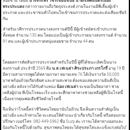
ลอยชาย โดยมี
นางจิระพร วชิรเขื่อนขันธ์ นายกเทศมนตรีเมือง
พระประแดง
กล่าวรายงานถึงวัตถุประสงค์ ภายในงานมีพี่เลี้ยงผู้เข้า
ประกวด และประชาชนทั่วไปสนใจเข้าชมการประกวดและส่งเสียงเชียร์
กัน
สำหรับเวทีการประกวดนางสงกรานต์ปีนี้ มีผู้เข้าสมัครเข้าประกวด
ทั้งหมด จำนวน 135 คน โดยแบ่งเป็นผู้เข้าประกวดนางสงกรานต์ จำนวน
91 คน และผู้เข้าประกวดหนุ่มลอยชาย จำนวน 44 คน
โดยผลการตัดสินการประกวดสำหรับในปีนี้ ผู้ที่ได้ชนะเลิศเป็นนาง
สงกรานต์ ประจำปี 2569 คือ
น.ส.เฟเนล่า ศิระประภา เกรโกรี่
อายุ 19 ปี
มีความสามารถพูดได้หลายภาษา หมายเลข 76 ได้เงินรางวัล 50,000
บาท พร้อมถ้วยเกียรติยศ และสายสะพาย ต้องขอแสดงความยินดีเป็น
อย่างยิ่ง หลังจากได้รับตำแหน่ง
น้อง เฟเนล่า
จะขอเป็นจิตอาสา ช่วย
เหลือผู้ป่วย ที่เป็นโรคมะเร็ง และจะศึกษาหาทางช่วยเหลือผู้ที่เป็นโรคนี้
เนื่องจากคุณพ่อเสียชีวิตด้วยโรคนี้
จึงเห็นว่าโรคนี้คร่าชีวิตคนไทยมานับไม่ถ้วน จึงเห็นความสำคัญเป็น
อย่างยิ่ง และถ้าท่านใด จะเสนอให้คำแนะนำเกี่ยวกับโรคนี้ หรือสอบถาม
ปรึกษา เบอร์โทร. 082-449-5962 ชื่อ Suzy ค่ะ เราจะได้หาทางออกและ
ป้องกันโรคนี้ไปด้วยกัน สุขภาพคนไทยจะได้สุขสดใสและแข็งแรงต่อไป”