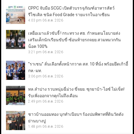
CPPC จับมือ SCGC เปิดตัวบรรจุภัณฑ์อาหารสัตว์
รีไซเคิล ชนิด Food Grade รายแรกในอาเซียน
4:03 pm
06 ส.ค. 2026
เหยื่อเมาแล้วขับจี้ ! กระทรวง ศธ. กำหนดนโยบายส่ง
เสริมเด็กนักเรียนขับขี่-ซ้อนท้ายรถจยย.สวมหมวกกัน
น็อค 100%
3:21 pm
06 ส.ค. 2026
“ราเชน” ลั่นเลือกตั้งหน้ากวาด สส. 10 ที่นั่ง พร้อมยึดเก้าอี้
กห.-มท.
3:06 pm
06 ส.ค. 2026
ทล.ลำปาง รวบหนุ่มฉี่ม่วง ขี่จยย. ซุกยาบ้า-ไอซ์ ไม่เข็ด!
รับเพิ่งออกจากคุกไม่ถึงเดือน
2:49 pm
06 ส.ค. 2026
ชาวบ้านออมทอง บุกทำเนียบฯ ร้องปมพิพาทที่ดินวัดดัง
ย่านบางปู
1:48 pm
06 ส.ค. 2026