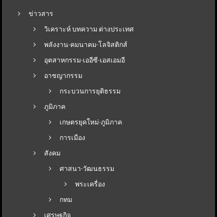
ข่าวสาร
วิเคราะห์ บทความ ต่างประเทศ
พลังงาน-คมนาคม-โลจิสติกส์
อุตสาหกรรม-เออีซี-เอสเอมอี
อาชญากรรม
กระบวนการยุติธรรม
ภูมิภาค
เกษตรยุคใหม่-ภูมิภาค
การเมือง
สังคม
ศาสนา-วัฒนธรรม
พระเครื่อง
กทม
เศรษฐกิจ