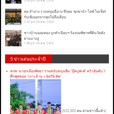
3:06 pm
06 ส.ค. 2026
ทล.ลำปาง รวบหนุ่มฉี่ม่วง ขี่จยย. ซุกยาบ้า-ไอซ์ ไม่เข็ด!
รับเพิ่งออกจากคุกไม่ถึงเดือน
2:49 pm
06 ส.ค. 2026
ชาวบ้านออมทอง บุกทำเนียบฯ ร้องปมพิพาทที่ดินวัดดัง
ย่านบางปู
1:48 pm
06 ส.ค. 2026
5 ข่าวเด่นประจำปี
สภท.-นายกเมืองพัทยา ร่วมสนับสนุนทีม “บุ๊คบุฟเฟ่” คว้าอันดับ 3
ศึกฟุตซอล “เกาะล้าน × นัควีย์ คัพ”
(522,302 คน อ่านข่าวนี้แล้ว)