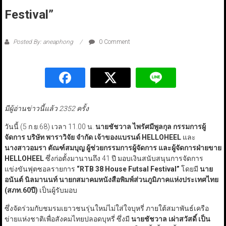
Festival”
Posted By: aneaphong
0 Comment
มีผู้อ่านข่าวนี้แล้ว 2352 ครั้ง
วันนี้ (5 ก.ย.68) เวลา 11.00 น.
นายชัชวาล ไพรัศมีพูลกุล กรรมการผู้
จัดการ บริษัท พาราวิจัย จำกัด
เจ้าของแบรนด์
HELLOHEEL
และ
นางสาวอมรา ตัณฑ์สมบุญ ผู้ช่วยกรรมการผู้จัดการ และผู้จัดการฝ่ายขาย
HELLOHEEL
ซึ่งก่อตั้งมานานถึง 41 ปี มอบเงินสนับสนุนการจัดการ
แข่งขันฟุตซอลรายการ
“RTB
38 House Futsal Festival”
โดยมี
นาย
อนันต์ นิลมานนท์ นายกสมาคมหนังสือพิมพ์ส่วนภูมิภาคแห่งประเทศไทย
(สภท.
60
ปี)
เป็นผู้รับมอบ
ซึ่งจัดร่วมกับชมรมเยาวชนรุ่นใหม่ไม่ใส่ใจบุหรี่ ภายใต้สมาพันธ์เครือ
ข่ายแห่งชาติเพื่อสังคมไทยปลอดบุหรี่ ซึ่งมี
นายชัชวาล เผ่าสวัสดิ์ เป็น