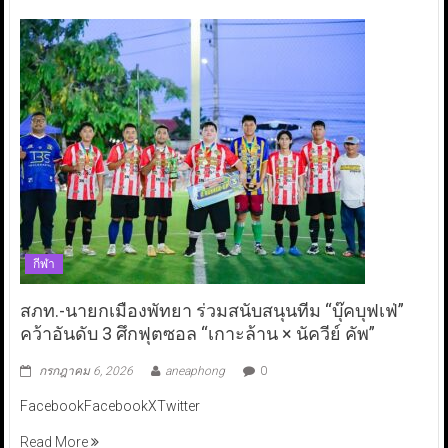
กีฬา
สภท.-นายกเมืองพัทยา ร่วมสนับสนุนทีม “บุ๊คบุฟเฟ่”
คว้าอันดับ 3 ศึกฟุตซอล “เกาะล้าน × นัควีย์ คัพ”
กรกฎาคม 6, 2026
aneaphong
0
FacebookFacebookXTwitter
Read More