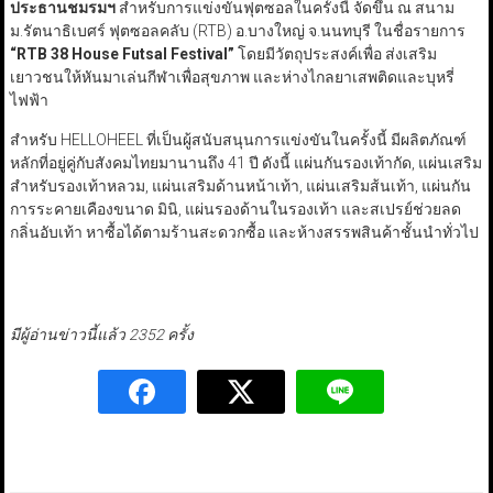
ประธานชมรมฯ
สำหรับการแข่งขันฟุตซอลในครั้งนี้ จัดขึ้น ณ สนาม
ม.รัตนาธิเบศร์ ฟุตซอลคลับ (RTB) อ.บางใหญ่ จ.นนทบุรี ในชื่อรายการ
“RTB
38 House Futsal Festival”
โดยมีวัตถุประสงค์เพื่อ ส่งเสริม
เยาวชนให้หันมาเล่นกีฬาเพื่อสุขภาพ และห่างไกลยาเสพติดและบุหรี่
ไฟฟ้า
สำหรับ HELLOHEEL ที่เป็นผู้สนับสนุนการแข่งขันในครั้งนี้ มีผลิตภัณฑ์
หลักที่อยู่คู่กับสังคมไทยมานานถึง 41 ปี ดังนี้ แผ่นกันรองเท้ากัด, แผ่นเสริม
สำหรับรองเท้าหลวม, แผ่นเสริมด้านหน้าเท้า, แผ่นเสริมส้นเท้า, แผ่นกัน
การระคายเคืองขนาด มินิ, แผ่นรองด้านในรองเท้า และสเปรย์ช่วยลด
กลิ่นอับเท้า หาซื้อได้ตามร้านสะดวกซื้อ และห้างสรรพสินค้าชั้นนำทั่วไป
มีผู้อ่านข่าวนี้แล้ว 2352 ครั้ง