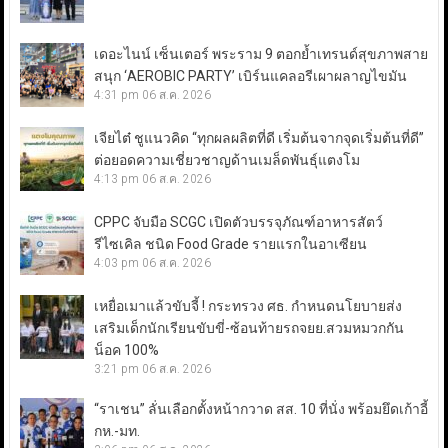
เดอะไนน์ เซ็นเตอร์ พระราม 9 ตอกย้ำเทรนด์สุขภาพสาย
สนุก ‘AEROBIC PARTY’ เบิร์นแคลอรีเผาผลาญไขมัน
4:31 pm
06 ส.ค. 2026
เจียไต๋ ชูแนวคิด “ทุกผลผลิตที่ดี เริ่มต้นจากจุดเริ่มต้นที่ดี”
ต่อยอดความเชี่ยวชาญด้านเมล็ดพันธุ์แตงโม
4:13 pm
06 ส.ค. 2026
CPPC จับมือ SCGC เปิดตัวบรรจุภัณฑ์อาหารสัตว์
รีไซเคิล ชนิด Food Grade รายแรกในอาเซียน
4:03 pm
06 ส.ค. 2026
เหยื่อเมาแล้วขับจี้ ! กระทรวง ศธ. กำหนดนโยบายส่ง
เสริมเด็กนักเรียนขับขี่-ซ้อนท้ายรถจยย.สวมหมวกกัน
น็อค 100%
3:21 pm
06 ส.ค. 2026
“ราเชน” ลั่นเลือกตั้งหน้ากวาด สส. 10 ที่นั่ง พร้อมยึดเก้าอี้
กห.-มท.