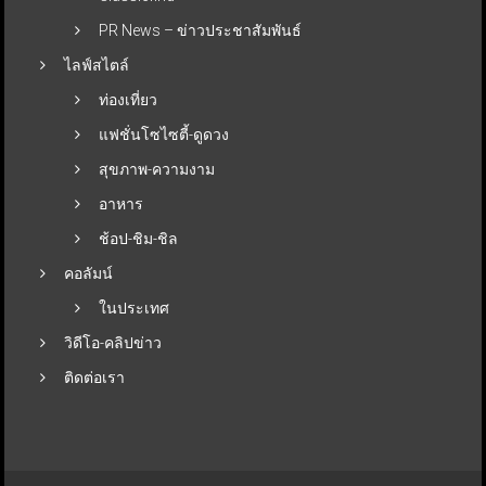
PR News – ข่าวประชาสัมพันธ์
ไลฟ์สไตล์
ท่องเที่ยว
แฟชั่นโซไซตี้-ดูดวง
สุขภาพ-ความงาม
อาหาร
ช้อป-ชิม-ชิล
คอลัมน์
ในประเทศ
วิดีโอ-คลิปข่าว
ติดต่อเรา