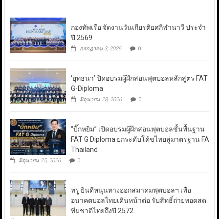
กองทัพเรือ จัดงานวันเกียรติยศกีฬานาวี ประจำ
ปี 2569
กรกฎาคม 3, 2026
0
‘ยุทธนา’ ปิดอบรมผู้ฝึกสอนฟุตบอลหลักสูตร FAT
G-Diploma
มิถุนายน 28, 2026
0
“บิ๊กหยิม” เปิดอบรมผู้ฝึกสอนฟุตบอลขั้นพื้นฐาน
FAT G Diploma ยกระดับโค้ชไทยสู่มาตรฐาน FA
Thailand
มิถุนายน 25, 2026
0
ทรู ยินดีหนุนทางออกสมาคมฟุตบอลฯ เพื่อ
อนาคตบอลไทยเดินหน้าต่อ รับสิทธิ์ถ่ายทอดสด
ทีมชาติไทยถึงปี 2572