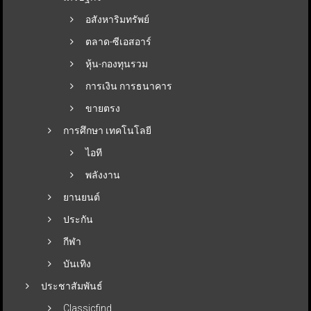
อสังหาริมทรัพย์
ตลาด-ซีเอสอาร์
หุ้น-กองทุนรวม
การเงิน การธนาคาร
ขายตรง
การศึกษา เทคโนโลยี
ไอที
พลังงาน
ยานยนต์
ประกัน
กีฬา
บันเทิง
ประชาสัมพันธ์
Classicfind