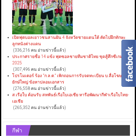
เปิดฟุตบอลเยาวชนสานฝัน 4 จังหวัดชายแดนใต้ คัดไปฝึกทักษะ
ลูกหนังต่างแดน
(336,216 คน อ่านข่าวนี้แล้ว)
ประกาศรายชื่อ 14 แข้ง ฟุตซอลชายทีมชาติไทย ชุดสู้ศึกซีเกมส์
2025
(307,496 คน อ่านข่าวนี้แล้ว)
โปรโมเตอร์ ร้อง “ก.ล.ต.” เพิกถอนการรับจดทะเบียน บ.สื่อโฆษณา
ยักษ์ใหญ่ ข้อหาปลอมเอกสาร
(276,558 คน อ่านข่าวนี้แล้ว)
ส.เรือใบ ต้อนรับ สหพันธ์เรือใบเอเชีย หารือพัฒนากีฬาเรือใบไทย-
เอเชีย
(265,352 คน อ่านข่าวนี้แล้ว)
กีฬา