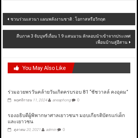
Post
ชวนร่วมเสวนา แผนพลังงานชาติ : โอกาสหรือวิกฤต
navigation
สืบภาค 3 จับบุหรี่เถื่อน 1.9 แสนมวน ลักลอบนำเข้าจากประเทศ
เพื่อนบ้านสู่อีสาน
You May Also Like
ร่วมอวยพรวันคล้ายวันเกิดครบรอบ 81 “ชัชวาลล์ คงอุดม”
พฤศจิกายน 11, 2024
aneaphong
0
รองอธิบดีผู้พิพากษาศาลเยาวชนฯ มอบเกียรติบัตรแก่เด็ก
และเยาวชน
ตุลาคม 20, 2021
admin
0