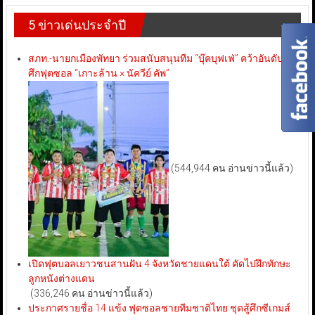
5 ข่าวเด่นประจำปี
สภท.-นายกเมืองพัทยา ร่วมสนับสนุนทีม “บุ๊คบุฟเฟ่” คว้าอันดับ 3
ศึกฟุตซอล “เกาะล้าน × นัควีย์ คัพ”
(544,944 คน อ่านข่าวนี้แล้ว)
เปิดฟุตบอลเยาวชนสานฝัน 4 จังหวัดชายแดนใต้ คัดไปฝึกทักษะ
ลูกหนังต่างแดน
(336,246 คน อ่านข่าวนี้แล้ว)
ประกาศรายชื่อ 14 แข้ง ฟุตซอลชายทีมชาติไทย ชุดสู้ศึกซีเกมส์