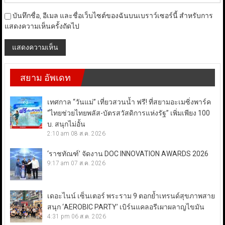
บันทึกชื่อ, อีเมล และชื่อเว็บไซต์ของฉันบนเบราว์เซอร์นี้ สำหรับการ
แสดงความเห็นครั้งถัดไป
สยาม อัพเดท
เทศกาล “วันแม่” เที่ยวสวนน้ำ ฟรี! ที่สยามอะเมซิ่งพาร์ค
“ไทยช่วยไทยพลัส-บัตรสวัสดิการแห่งรัฐ” เพิ่มเพียง 100
บ. สนุกไม่อั้น
2:10 am
08 ส.ค. 2026
‘ราชทัณฑ์’ จัดงาน DOC INNOVATION AWARDS 2026
9:17 am
07 ส.ค. 2026
เดอะไนน์ เซ็นเตอร์ พระราม 9 ตอกย้ำเทรนด์สุขภาพสาย
สนุก ‘AEROBIC PARTY’ เบิร์นแคลอรีเผาผลาญไขมัน
4:31 pm
06 ส.ค. 2026