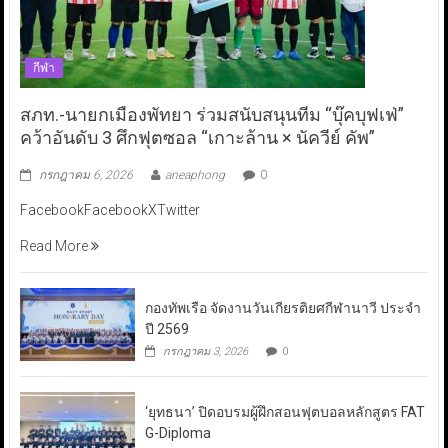
กีฬา
สภท.-นายกเมืองพัทยา ร่วมสนับสนุนทีม “บุ๊คบุฟเฟ่”
คว้าอันดับ 3 ศึกฟุตซอล “เกาะล้าน × นัควีย์ คัพ”
กรกฎาคม 6, 2026
aneaphong
0
FacebookFacebookXTwitter
Read More
กองทัพเรือ จัดงานวันเกียรติยศกีฬานาวี ประจำ
ปี 2569
กรกฎาคม 3, 2026
0
‘ยุทธนา’ ปิดอบรมผู้ฝึกสอนฟุตบอลหลักสูตร FAT
G-Diploma