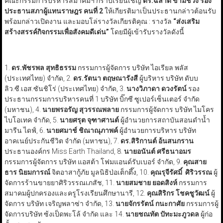
คณะกรรมการบริหารสมาคมฯ กราบเรียนเชิญ
ดร.ฉลาด ขามช่วง รอง
ประธานสภาผู้แทนราษฎร คนที่
2
ให้เกียรติมาเป็นประธานกล่าวต้อนรับ
พร้อมกล่าวเปิดงาน และมอบโล่รางวัลเกียรติคุณ : รางวัล
“
ส่งเสริม
สร้างสรรค์กิจกรรมเพื่อสังคมดีเด่น
”
โดยมีผู้เข้ารับรางวัลดังนี้
1.
ดร.พัชรพล สุทธิธรรม
กรรมการผู้จัดการ บริษัท ไอเรียล พลัส
(ประเทศไทย) จำกัด, 2.
ดร.รัตนา ตฤษณารังสี
ผู้บริหาร บริษัท ดับบ
ลิว.ซี.เอส.ซันชิโร่ (ประเทศไทย) จำกัด, 3.
นางวิภาดา ดวงรัตน์
รอง
ประธานกรรมการบริหารคนที่ 1 บริษัท บิ๊กซี ซูเปอร์เซ็นเตอร์ จำกัด
(มหาชน), 4.
นายพรอรัญ สุวรรณพลาย
กรรมการผู้จัดการ บริษัท ไมโคร
ไบโอเทค จำกัด, 5.
นายศรุต จุฑาศานต์
ผู้อำนวยการสถาบันสอนดำน้ำ
มารีน ไดฟ์, 6.
นายศมาช์ ชิณาณุภาพค์
ผู้อำนวยการบริหาร บริษัท
อาคเนย์ประกันชีวิต จำกัด (มหาชน), 7.
ดร.สิริกานต์ อ้นสนกราน
ประธานองค์กร Miss Earth Thailand, 8.
นายอนันต์ ศรีธนาอมร
กรรมการผู้จัดการ บริษัท แอสต้า โฟมแอนด์รับเบอร์ จำกัด, 9.
คุณสาย
ธาร นิยมการณ์
จิตอาสากู้ภัย มูลนิธิป่อเต็กตึ๊ง, 10.
คุณรุจีรัศมิ์ ศิริวรรณ
ผู้
จัดการร้านขายยาศิริวรรณเภสัช, 11.
นายสมชาย ยอดสิงห์
กรรมการ
สมาคมผู้ปกครองและครูโรงเรียนศึกษานารี, 12.
คุณสิริกร โชคชูวัฒน์
ผู้
จัดการ บริษัท เจริญพลาซ่า จำกัด, 13.
นายจักรรัตน์ กนะกาศัย
กรรมการผู้
จัดการบริษัท ซ้งเป็ดพะโล้ จำกัด และ 14.
นายชณทัต ปัทะมะภูวดล
ผู้ก่อ