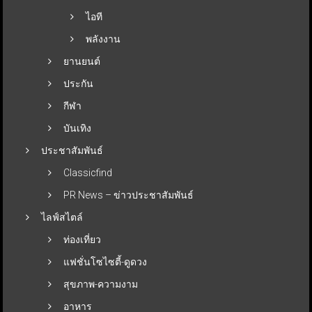
ไอที
พลังงาน
ยานยนต์
ประกัน
กีฬา
บันเทิง
ประชาสัมพันธ์
Classicfind
PR News – ข่าวประชาสัมพันธ์
ไลฟ์สไตล์
ท่องเที่ยว
แฟชั่นโซไซตี้-ดูดวง
สุขภาพ-ความงาม
อาหาร