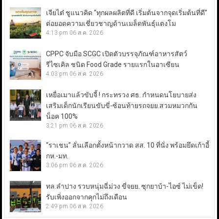
เจียไต๋ ชูแนวคิด “ทุกผลผลิตที่ดี เริ่มต้นจากจุดเริ่มต้นที่ดี”
ต่อยอดความเชี่ยวชาญด้านเมล็ดพันธุ์แตงโม
4:13 pm
06 ส.ค. 2026
CPPC จับมือ SCGC เปิดตัวบรรจุภัณฑ์อาหารสัตว์
รีไซเคิล ชนิด Food Grade รายแรกในอาเซียน
4:03 pm
06 ส.ค. 2026
เหยื่อเมาแล้วขับจี้ ! กระทรวง ศธ. กำหนดนโยบายส่ง
เสริมเด็กนักเรียนขับขี่-ซ้อนท้ายรถจยย.สวมหมวกกัน
น็อค 100%
3:21 pm
06 ส.ค. 2026
“ราเชน” ลั่นเลือกตั้งหน้ากวาด สส. 10 ที่นั่ง พร้อมยึดเก้าอี้
กห.-มท.
3:06 pm
06 ส.ค. 2026
ทล.ลำปาง รวบหนุ่มฉี่ม่วง ขี่จยย. ซุกยาบ้า-ไอซ์ ไม่เข็ด!
รับเพิ่งออกจากคุกไม่ถึงเดือน
2:49 pm
06 ส.ค. 2026