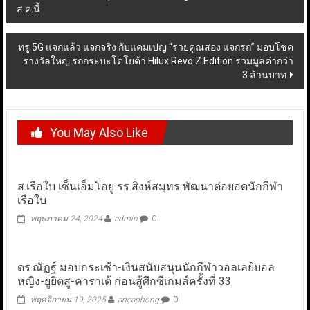
ส.ค.นี้
navigation
ทรู 5G แจกแล้ว แจกจริง กับแคมเปญ “รวยคูณสอง แจกรถ” มอบโชค
รางวัลใหญ่ รถกระบะโตโยต้า Hilux Revo Z Edition รวมมูลค่ากว่า
3 ล้านบาท
You May Also Like
ส.เรือใบ เซ็นเอ็มโอยู รร.สิงห์สมุทร พัฒนาต่อยอดนักกีฬา
เรือใบ
พฤษภาคม 24, 2024
admin
0
ดร.ณัฏฐ์ มอบกระเช้า-เงินสนับสนุนนักกีฬาวอลเลย์บอล
หญิง-ยูยิตสู-คาราเต้ ก่อนสู้ศึกซีเกมส์ครั้งที่ 33
พฤศจิกายน 19, 2025
aneaphong
0