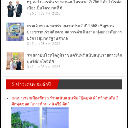
ทรู คอร์ปอเรชั่น รายงานงบไตรมาส 2/2569 ทำกำไรต่อ
เนื่องเป็นไตรมาสที่ 6
4:26 pm
08 ส.ค. 2026
กรมเจ้าท่า เผยแพร่รายงานประจำปี 2568 เชิญชวน
ประชาชนร่วมติดตามผลการดำเนินงาน มุ่งยกระดับการ
บริการสู่มาตรฐานสากล
3:45 pm
08 ส.ค. 2026
รพ.สถาบันโรคไตภูมิราชนครินทร์ สนับสนุนรายการเลิก
บุหรี่ดีต่อใจปีที่ 9
3:41 pm
08 ส.ค. 2026
5 ข่าวเด่นประจำปี
สภท.-นายกเมืองพัทยา ร่วมสนับสนุนทีม “บุ๊คบุฟเฟ่” คว้าอันดับ 3
ศึกฟุตซอล “เกาะล้าน × นัควีย์ คัพ”