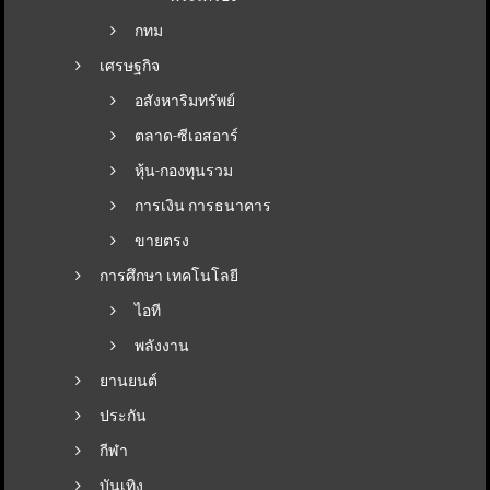
กทม
เศรษฐกิจ
อสังหาริมทรัพย์
ตลาด-ซีเอสอาร์
หุ้น-กองทุนรวม
การเงิน การธนาคาร
ขายตรง
การศึกษา เทคโนโลยี
ไอที
พลังงาน
ยานยนต์
ประกัน
กีฬา
บันเทิง