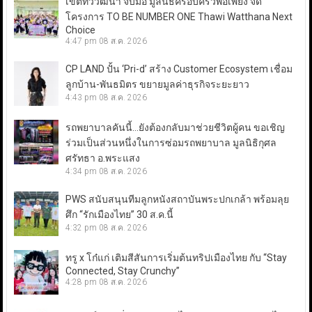
เขตทวีวัฒนา จับมือ มูลนิธิครอบครัวพอเพียง จัด
โครงการ TO BE NUMBER ONE Thawi Watthana Next
Choice
4:47 pm
08 ส.ค. 2026
CP LAND ปั้น ‘Pri-d’ สร้าง Customer Ecosystem เชื่อม
ลูกบ้าน-พันธมิตร ขยายมูลค่าธุรกิจระยะยาว
4:43 pm
08 ส.ค. 2026
รถพยาบาลคันนี้…ยังต้องกลับมาช่วยชีวิตผู้คน ขอเชิญ
ร่วมเป็นส่วนหนึ่งในการซ่อมรถพยาบาล มูลนิธิกุศล
ศรัทธา อ.พระแสง
4:34 pm
08 ส.ค. 2026
PWS สนับสนุนทีมลูกหนังสถาบันพระปกเกล้า พร้อมลุย
ศึก “รักเมืองไทย” 30 ส.ค.นี้
4:32 pm
08 ส.ค. 2026
ทรู x โก๋แก่ เติมสีสันการเริ่มต้นทริปเมืองไทย กับ “Stay
Connected, Stay Crunchy”
4:28 pm
08 ส.ค. 2026