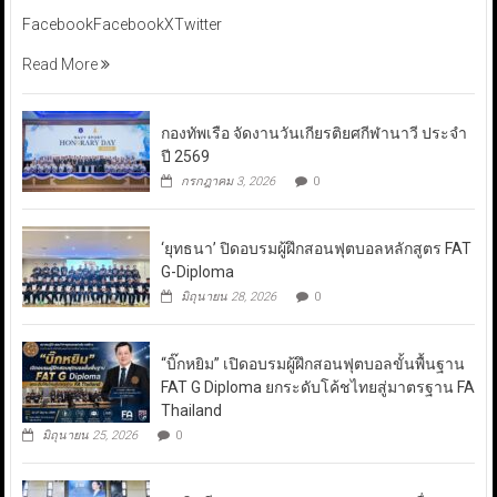
FacebookFacebookXTwitter
Read More
กองทัพเรือ จัดงานวันเกียรติยศกีฬานาวี ประจำ
ปี 2569
กรกฎาคม 3, 2026
0
‘ยุทธนา’ ปิดอบรมผู้ฝึกสอนฟุตบอลหลักสูตร FAT
G-Diploma
มิถุนายน 28, 2026
0
“บิ๊กหยิม” เปิดอบรมผู้ฝึกสอนฟุตบอลขั้นพื้นฐาน
FAT G Diploma ยกระดับโค้ชไทยสู่มาตรฐาน FA
Thailand
มิถุนายน 25, 2026
0