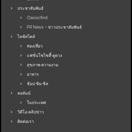
ประชาสัมพันธ์
Classicfind
PR News – ข่าวประชาสัมพันธ์
ไลฟ์สไตล์
ท่องเที่ยว
แฟชั่นโซไซตี้-ดูดวง
สุขภาพ-ความงาม
อาหาร
ช้อป-ชิม-ชิล
คอลัมน์
ในประเทศ
วิดีโอ-คลิปข่าว
ติดต่อเรา