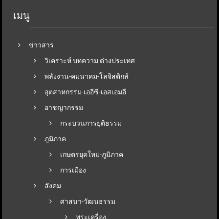
เมนู
ข่าวสาร
วิเคราะห์ บทความ ต่างประเทศ
พลังงาน-คมนาคม-โลจิสติกส์
อุตสาหกรรม-เออีซี-เอสเอมอี
อาชญากรรม
กระบวนการยุติธรรม
ภูมิภาค
เกษตรยุคใหม่-ภูมิภาค
การเมือง
สังคม
ศาสนา-วัฒนธรรม
พระเครื่อง