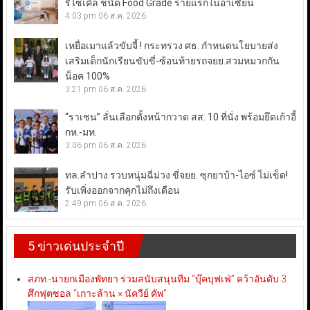
รีไซเคิล ชนิด Food Grade รายแรกในอาเซียน
4:03 pm
06 ส.ค. 2026
เหยื่อเมาแล้วขับจี้ ! กระทรวง ศธ. กำหนดนโยบายส่ง
เสริมเด็กนักเรียนขับขี่-ซ้อนท้ายรถจยย.สวมหมวกกัน
น็อค 100%
3:21 pm
06 ส.ค. 2026
“ราเชน” ลั่นเลือกตั้งหน้ากวาด สส. 10 ที่นั่ง พร้อมยึดเก้าอี้
กห.-มท.
3:06 pm
06 ส.ค. 2026
ทล.ลำปาง รวบหนุ่มฉี่ม่วง ขี่จยย. ซุกยาบ้า-ไอซ์ ไม่เข็ด!
รับเพิ่งออกจากคุกไม่ถึงเดือน
2:49 pm
06 ส.ค. 2026
5 ข่าวเด่นประจำปี
สภท.-นายกเมืองพัทยา ร่วมสนับสนุนทีม “บุ๊คบุฟเฟ่” คว้าอันดับ 3
ศึกฟุตซอล “เกาะล้าน × นัควีย์ คัพ”