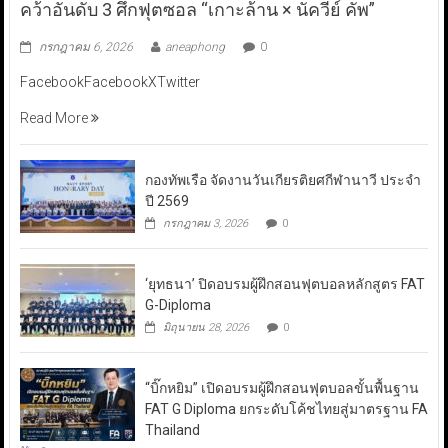
คว้าอันดับ 3 ศึกฟุตซอล “เกาะล้าน × นัควีย์ คัพ”
กรกฎาคม 6, 2026
aneaphong
0
FacebookFacebookXTwitter
Read More
กองทัพเรือ จัดงานวันเกียรติยศกีฬานาวี ประจำ
ปี 2569
กรกฎาคม 3, 2026
0
‘ยุทธนา’ ปิดอบรมผู้ฝึกสอนฟุตบอลหลักสูตร FAT
G-Diploma
มิถุนายน 28, 2026
0
“บิ๊กหยิม” เปิดอบรมผู้ฝึกสอนฟุตบอลขั้นพื้นฐาน
FAT G Diploma ยกระดับโค้ชไทยสู่มาตรฐาน FA
Thailand