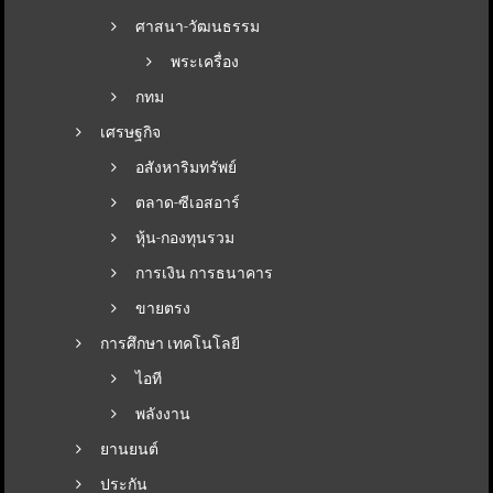
ศาสนา-วัฒนธรรม
พระเครื่อง
กทม
เศรษฐกิจ
อสังหาริมทรัพย์
ตลาด-ซีเอสอาร์
หุ้น-กองทุนรวม
การเงิน การธนาคาร
ขายตรง
การศึกษา เทคโนโลยี
ไอที
พลังงาน
ยานยนต์
ประกัน