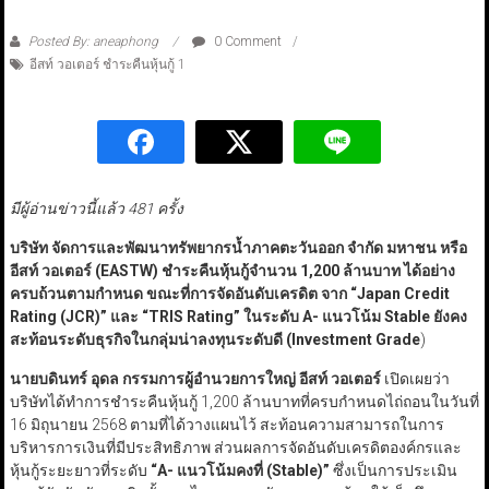
Posted By: aneaphong
0 Comment
อีสท์ วอเตอร์ ชำระคืนหุ้นกู้ 1
มีผู้อ่านข่าวนี้แล้ว 481 ครั้ง
บริษัท จัดการและพัฒนาทรัพยากรน้ำภาคตะวันออก จำกัด มหาชน หรือ
อีสท์ วอเตอร์ (EASTW
)
ชำระคืนหุ้นกู้จำนวน
1,
200
ล้านบาท ได้อย่าง
ครบถ้วนตามกำหนด ขณะที่การจัดอันดับเครดิต จาก
“Japan Credit
Rating
(JCR
)”
และ
“TRIS Rating”
ในระดับ A-
แนวโน้ม Stable
ยังคง
สะท้อนระดับธุรกิจในกลุ่มน่าลงทุนระดับดี (Investment Grade
)
นายบดินทร์ อุดล กรรมการผู้อำนวยการใหญ่ อีสท์ วอเตอร์
เปิดเผยว่า
บริษัทได้ทำการชำระคืนหุ้นกู้ 1,200 ล้านบาทที่ครบกำหนดไถ่ถอนในวันที่
16 มิถุนายน 2568 ตามที่ได้วางแผนไว้ สะท้อนความสามารถในการ
บริหารการเงินที่มีประสิทธิภาพ ส่วนผลการจัดอันดับเครดิตองค์กรและ
หุ้นกู้ระยะยาวที่ระดับ
“A-
แนวโน้มคงที่ (Stable
)”
ซึ่งเป็นการประเมิน