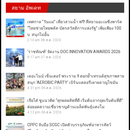
สยาม อัพเดท
เทศกาล “วันแม่” เที่ยวสวนน้ำ ฟรี! ที่สยามอะเมซิ่งพาร์ค
“ไทยช่วยไทยพลัส-บัตรสวัสดิการแห่งรัฐ” เพิ่มเพียง 100
บ. สนุกไม่อั้น
2:10 am
08 ส.ค. 2026
‘ราชทัณฑ์’ จัดงาน DOC INNOVATION AWARDS 2026
9:17 am
07 ส.ค. 2026
เดอะไนน์ เซ็นเตอร์ พระราม 9 ตอกย้ำเทรนด์สุขภาพสาย
สนุก ‘AEROBIC PARTY’ เบิร์นแคลอรีเผาผลาญไขมัน
4:31 pm
06 ส.ค. 2026
เจียไต๋ ชูแนวคิด “ทุกผลผลิตที่ดี เริ่มต้นจากจุดเริ่มต้นที่ดี”
ต่อยอดความเชี่ยวชาญด้านเมล็ดพันธุ์แตงโม
4:13 pm
06 ส.ค. 2026
CPPC จับมือ SCGC เปิดตัวบรรจุภัณฑ์อาหารสัตว์