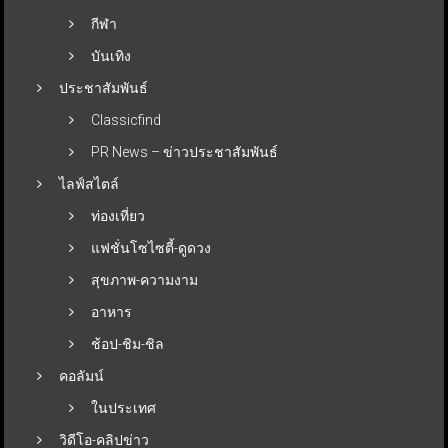
กีฬา
บันเทิง
ประชาสัมพันธ์
Classicfind
PR News – ข่าวประชาสัมพันธ์
ไลฟ์สไตล์
ท่องเที่ยว
แฟชั่นโซไซตี้-ดูดวง
สุขภาพ-ความงาม
อาหาร
ช้อป-ชิม-ชิล
คอลัมน์
ในประเทศ
วิดีโอ-คลิปข่าว