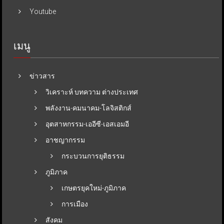
Youtube
เมนู
ข่าวสาร
วิเคราะห์ บทความ ต่างประเทศ
พลังงาน-คมนาคม-โลจิสติกส์
อุตสาหกรรม-เออีซี-เอสเอมอี
อาชญากรรม
กระบวนการยุติธรรม
ภูมิภาค
เกษตรยุคใหม่-ภูมิภาค
การเมือง
สังคม