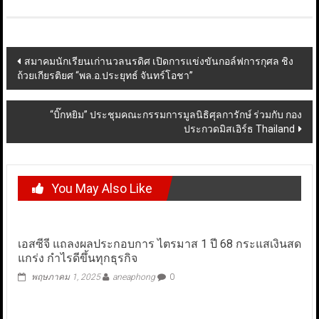
Post
สมาคมนักเรียนเก่านวลนรดิศ เปิดการแข่งขันกอล์ฟการกุศล ชิง
ถ้วยเกียรติยศ “พล.อ.ประยุทธ์ จันทร์โอชา”
navigation
“บิ๊กหยิม” ประชุมคณะกรรมการมูลนิธิศุลการักษ์ ร่วมกับ กอง
ประกวดมิสเอิร์ธ Thailand
You May Also Like
เอสซีจี แถลงผลประกอบการ ไตรมาส 1 ปี 68 กระแสเงินสด
แกร่ง กำไรดีขึ้นทุกธุรกิจ
พฤษภาคม 1, 2025
aneaphong
0