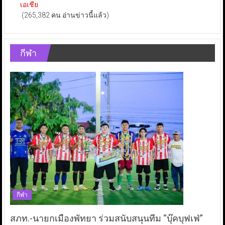
เอเชีย
(265,382 คน อ่านข่าวนี้แล้ว)
กีฬา
กีฬา
สภท.-นายกเมืองพัทยา ร่วมสนับสนุนทีม “บุ๊คบุฟเฟ่”