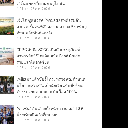
เบิร์นแคลอรีเผาผลาญไขมัน
4:31 pm
06 ส.ค. 2026
เจียไต๋ ชูแนวคิด “ทุกผลผลิตที่ดี เริ่มต้น
จากจุดเริ่มต้นที่ดี” ต่อยอดความเชี่ยวชาญ
ด้านเมล็ดพันธุ์แตงโม
4:13 pm
06 ส.ค. 2026
CPPC จับมือ SCGC เปิดตัวบรรจุภัณฑ์
อาหารสัตว์รีไซเคิล ชนิด Food Grade
รายแรกในอาเซียน
4:03 pm
06 ส.ค. 2026
เหยื่อเมาแล้วขับจี้ ! กระทรวง ศธ. กำหนด
นโยบายส่งเสริมเด็กนักเรียนขับขี่-ซ้อน
ท้ายรถจยย.สวมหมวกกันน็อค 100%
3:21 pm
06 ส.ค. 2026
“ราเชน” ลั่นเลือกตั้งหน้ากวาด สส. 10 ที่
นั่ง พร้อมยึดเก้าอี้กห.-มท.
3:06 pm
06 ส.ค. 2026