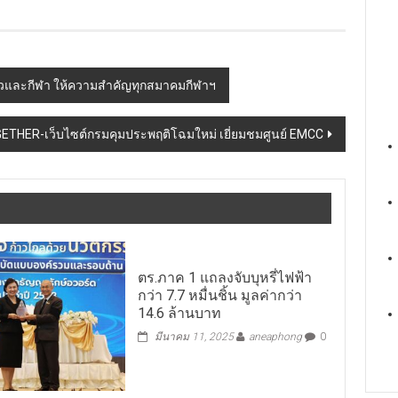
ี่ยวและกีฬา ให้ความสำคัญทุกสมาคมกีฬาฯ
OGETHER-เว็บไซต์กรมคุมประพฤติโฉมใหม่ เยี่ยมชมศูนย์ EMCC
ตร.ภาค 1 แถลงจับบุหรี่ไฟฟ้า
กว่า 7.7 หมื่นชิ้น มูลค่ากว่า
14.6 ล้านบาท
มีนาคม 11, 2025
aneaphong
0