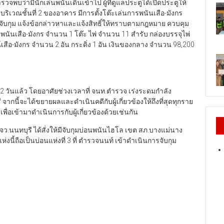
วจพบว่ามีนักเล่นพนันเดินเข้าไป ผู้ที่ดูแลประตูได้เปิดประตูให้
 บริเวณชั้นที่ 2 ของอาคาร มีการตั้งโต๊ะเล่นการพนันเสือ-มังกร
รจับกุม แจ้งข้อกล่าวหาและแจ้งสิทธิ์ให้ทราบตามกฎหมาย ควบคุม
พนันเสือ-มังกร จำนวน 1 โต๊ะ ไพ่ จำนวน 11 สำรับ กล่องบรรจุไพ่
เสือ-มังกร จำนวน 2 อัน กระดิ่ง 1 อัน เงินของกลาง จำนวน 98,200
 วันแล้ว โดยอาศัยช่วงเวลาที่ จนท.ตำรวจ เร่งระดมกำลัง
ากนี้จะได้ขยายผลและดำเนินคดีกับผู้เกี่ยวข้องให้ถึงที่สุดทุกราย
่อเข้ามาดำเนินการกับผู้เกี่ยวข้องด้วยเช่นกัน
.จว.นนทบุรี ได้สั่งให้มีจับกุมบ่อนพนันไฮโล เขต สภ.บางแม่นาง
นี้ถือเป็นบ่อนแห่งที่ 3 ที่ ตำรวจนนท์ เข้าดำเนินการจับกุม