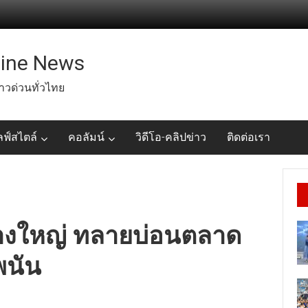
line News
่าวด่วนทั่วไทย
ลฟ์สไตล์
คอลัมน์
วิดีโอ-คลิปข่าว
ติดต่อเรา
.บางใหญ่ ทลายบ่อนตลาด
พนัน