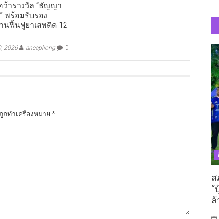
คว้ารางวัล “ธัญญา
ด” พร้อมรับรอง
นฟื้นฟูยาเสพติด 12
0, 2026
aneaphong
0
นถูกทำเครื่องหมาย
*
ส
“บ
ล้