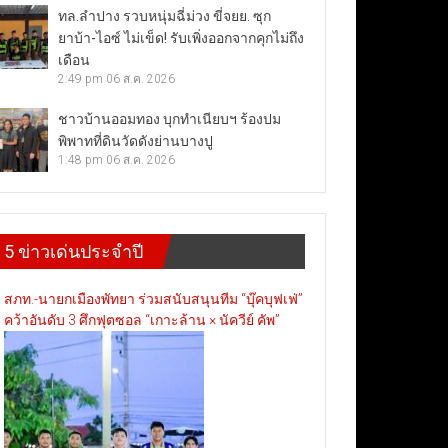
ทล.ลำปาง รวบหนุ่มฉี่ม่วง ขี่จยย. ซุก
ยาบ้า-ไอซ์ ไม่เข็ด! รับเพิ่งออกจากคุกไม่ถึง
เดือน
2:49 pm
06 ส.ค. 2026
ชาวบ้านออมทอง บุกทำเนียบฯ ร้องปม
พิพาทที่ดินวัดดังย่านบางปู
1:48 pm
06 ส.ค. 2026
5 ข่าวเด่นประจำปี
สภท.-นายกเมืองพัทยา ร่วมสนับสนุนทีม “บุ๊คบุฟเฟ่”
คว้าอันดับ 3 ศึกฟุตซอล “เกาะล้าน × นัควีย์ คัพ”