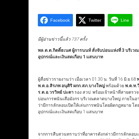
Facebook
Twitter
Line
มีผู้อ่านข่าวนี้แล้ว 737 ครั้ง
พล.ต.ต.กิตติ์ธเนศ ผู้การนนท์ สั่งจับบ่อนแห่งที่ 3 บร
อุปกรณ์และเงินสดเกือบ 1 แสนบาท
ผู้สื่อข่าวรายงานว่า เมื่อเวลา 01.30 น. วันที่ 16 มิ.ย.68
พ
พ.ต.อ.สิรภพ อนุศิริ ผกก.สภ.บางใหญ่
พร้อมด้วย
พ.ต.ท.ว
ร.ต.อ.วรวิทย์ ปะตา
รอง สวป. พร้อมเจ้าหน้าที่สายตรวจ 
บ่อนการพนันเสือมังกร บริเวณตลาดบางใหญ่ ภายในอาคา
ว่ามีการลักลอบเปิดให้เล่นการพนันโดยผิดกฎหมาย โด
อุปกรณ์และเงินสดเกือบ 1 แสนบาท
จากการสืบสวนทราบว่าที่อาคารดังกล่าวมีการลักลอบเล่