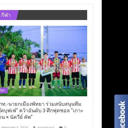
กีฬา
กีฬา
ภท.-นายกเมืองพัทยา ร่วมสนับสนุนทีม
ุ๊คบุฟเฟ่” คว้าอันดับ 3 ศึกฟุตซอล “เกาะ
าน × นัควีย์ คัพ”
กรกฎาคม 6, 2026
aneaphong
0