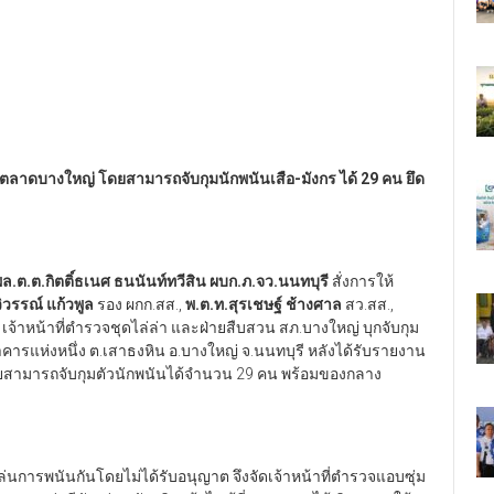
ิเวณตลาดบางใหญ่ โดยสามารถจับกุมนักพนันเสือ-มังกร ได้ 29 คน ยึด
ล.ต.ต.กิตติ์ธเนศ ธนนันท์ทวีสิน ผบก.ภ.จว.นนทบุรี
สั่งการให้
ิวรรณ์ แก้วพูล
รอง ผกก.สส.,
พ.ต.ท.สุรเชษฐ์ ช้างศาล
สว.สส.,
เจ้าหน้าที่ตำรวจชุดไล่ล่า และฝ่ายสืบสวน สภ.บางใหญ่ บุกจับกุม
รแห่งหนึ่ง ต.เสาธงหิน อ.บางใหญ่ จ.นนทบุรี หลังได้รับรายงาน
ยสามารถจับกุมตัวนักพนันได้จำนวน 29 คน พร้อมของกลาง
นการพนันกันโดยไม่ได้รับอนุญาต จึงจัดเจ้าหน้าที่ตำรวจแอบซุ่ม