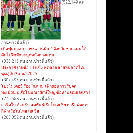
(522,149 คน
อ่านข่าวนี้แล้ว)
เปิดฟุตบอลเยาวชนสานฝัน 4 จังหวัดชายแดนใต้
คัดไปฝึกทักษะลูกหนังต่างแดน
(336,216 คน อ่านข่าวนี้แล้ว)
ประกาศรายชื่อ 14 แข้ง ฟุตซอลชายทีมชาติไทย
ชุดสู้ศึกซีเกมส์ 2025
(307,496 คน อ่านข่าวนี้แล้ว)
โปรโมเตอร์ ร้อง “ก.ล.ต.” เพิกถอนการรับจด
ทะเบียน บ.สื่อโฆษณายักษ์ใหญ่ ข้อหาปลอมเอกสาร
(276,558 คน อ่านข่าวนี้แล้ว)
ส.เรือใบ ต้อนรับ สหพันธ์เรือใบเอเชีย หารือพัฒนา
กีฬาเรือใบไทย-เอเชีย
(265,352 คน อ่านข่าวนี้แล้ว)