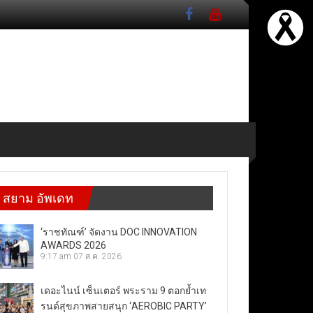
สยาม อัพเดท
‘ราชทัณฑ์’ จัดงาน DOC INNOVATION
AWARDS 2026
9:17 am
07 ส.ค. 2026
เดอะไนน์ เซ็นเตอร์ พระราม 9 ตอกย้ำเท
รนด์สุขภาพสายสนุก ‘AEROBIC PARTY’