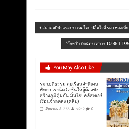
Post
สมาคมกีฬาแห่งประเทศไทย ปลื้มใจที่ รมว.ท่องเท
navigation
“บิ๊กทวี” เปิดนิทรรศการ TO BE 1 T
You May Also Like
รมว.ยุติธรรม ลุยเรือนจำพิเศษ
พัทยา เร่งฉีดวัคซีนให้ผู้ต้องขัง
สร้างภูมิคุ้มกัน มั่นใจ! คลัสเตอร์
เรือนจำลดลง (คลิป)
มิถุนายน 5, 2021
admin
0