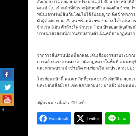
สังเกตุการณ์ ต่อมาเวลาประมาณ 01.30 น. เจ้าหน้าที่ตำร
คนเข้าไป เจ้าหน้าที่ตำรวจผู้จับกุมจึงแสดงตัวเข้าพบว่า
พนันเอาทรัพย์สินกันโดยไม่ได้รับอนุญาต จึงเข้าทำกา
ตัวผู้ต้องหารวม 29 คน พร้อมด้วยของกลาง โต๊ะเล่นการ
จำนวน 8 อัน ตัวล้างไพ่ จำนวน 1 อัน ป้ายบอกสัญลักษณ์
บาท นำตัวส่งพนักงานสอบสวนดำเนินคดีตามกฎหมาย
จากการสืบสวนบ่อนนี้ลักลอบเล่นเสือมังกรมาประมาณ 2
กวาดล้างแรงงานต่างด้าวผิดกฎหมายในพื้นที่ จ.นนทบุรี จ
และหากพบว่าเข้าข่ายผิด กม.ฟอกเงิน จะประสาน ปปง. เพื
โดยก่อนหน้านี้ พล.ต.ต.กิตติ์ธเนศ ธนนันท์ทวีสิน ผบก.ภ
และบ่อนเสือมังกร เขต สภ.ปลายบาง มาแล้ว บ่อนพนันแห่ง
มีผู้อ่านข่าวนี้แล้ว 737 ครั้ง
Facebook
Twitter
Line