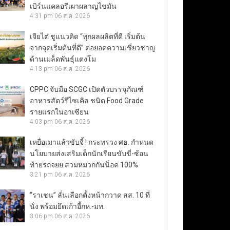
เบิร์นแคลอรีเผาผลาญไขมัน
4:31 pm
06 ส.ค. 2026
เจียไต๋ ชูแนวคิด “ทุกผลผลิตที่ดี เริ่มต้น
จากจุดเริ่มต้นที่ดี” ต่อยอดความเชี่ยวชาญ
ด้านเมล็ดพันธุ์แตงโม
4:13 pm
06 ส.ค. 2026
CPPC จับมือ SCGC เปิดตัวบรรจุภัณฑ์
อาหารสัตว์รีไซเคิล ชนิด Food Grade
รายแรกในอาเซียน
4:03 pm
06 ส.ค. 2026
เหยื่อเมาแล้วขับจี้ ! กระทรวง ศธ. กำหนด
นโยบายส่งเสริมเด็กนักเรียนขับขี่-ซ้อน
ท้ายรถจยย.สวมหมวกกันน็อค 100%
3:21 pm
06 ส.ค. 2026
“ราเชน” ลั่นเลือกตั้งหน้ากวาด สส. 10 ที่
นั่ง พร้อมยึดเก้าอี้กห.-มท.
3:06 pm
06 ส.ค. 2026