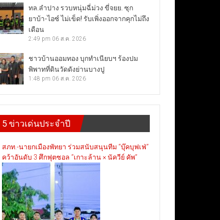
ทล.ลำปาง รวบหนุ่มฉี่ม่วง ขี่จยย. ซุก
ยาบ้า-ไอซ์ ไม่เข็ด! รับเพิ่งออกจากคุกไม่ถึง
เดือน
2:49 pm
06 ส.ค. 2026
ชาวบ้านออมทอง บุกทำเนียบฯ ร้องปม
พิพาทที่ดินวัดดังย่านบางปู
1:48 pm
06 ส.ค. 2026
5 ข่าวเด่นประจำปี
สภท.-นายกเมืองพัทยา ร่วมสนับสนุนทีม “บุ๊คบุฟเฟ่”
คว้าอันดับ 3 ศึกฟุตซอล “เกาะล้าน × นัควีย์ คัพ”