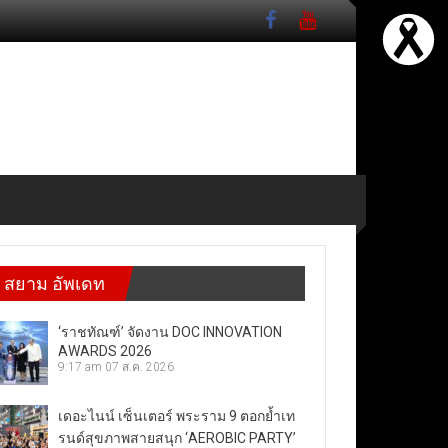
สยาม อัพเดท
‘ราชทัณฑ์’ จัดงาน DOC INNOVATION
AWARDS 2026
9:17 am
07 ส.ค. 2026
เดอะไนน์ เซ็นเตอร์ พระราม 9 ตอกย้ำเท
รนด์สุขภาพสายสนุก ‘AEROBIC PARTY’