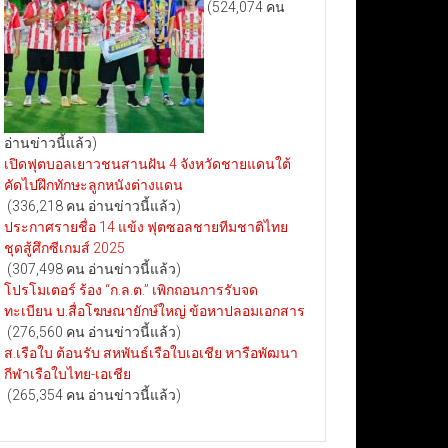
(524,074 คน
อ่านข่าวนี้แล้ว)
เปิดฟุตบอลเยาวชนสานฝัน 4 จังหวัดชายแดนใต้
คัดไปฝึกทักษะลูกหนังต่างแดน
(336,218 คน อ่านข่าวนี้แล้ว)
ประกาศรายชื่อ 14 แข้ง ฟุตซอลชายทีมชาติไทย
ชุดสู้ศึกซีเกมส์ 2025
(307,498 คน อ่านข่าวนี้แล้ว)
โปรโมเตอร์ ร้อง “ก.ล.ต.” เพิกถอนการรับจด
ทะเบียน บ.สื่อโฆษณายักษ์ใหญ่ ข้อหาปลอมเอกสาร
(276,560 คน อ่านข่าวนี้แล้ว)
ส.เรือใบ ต้อนรับ สหพันธ์เรือใบเอเชีย หารือพัฒนา
กีฬาเรือใบไทย-เอเชีย
(265,354 คน อ่านข่าวนี้แล้ว)