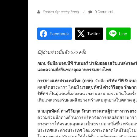
Posted By: aneaphong
0 Comment
Facebook
Twitter
Line
มีผู้อ่านข่าวนี้แล้ว 670 ครั้ง
กยท. จับมือ บจก.บีพี รับเบอร์ ปาล์มออย เสริมแหล่ง
และความยั่งยืนของอุตสาหกรรมยางไทย
การยางแห่งประเทศไทย (กยท).
จับมือ
บริษัท บีพี รับเบ
ผลผลิตยางพารา โดยมี
นายสุขทัศน์ ต่างวิริยกุล รักษา
ริษัทฯ
เป็นผู้แทนทั้งสองหน่วยงานลงนามร่วมกันในครั้ง
เพิ่มแหล่งรองรับผลผลิตยาง สร้างสมดุลยางในตลาด สู่เ
นายสุขทัศน์ ต่างวิริยกุล รักษาการแทนผู้ว่าการการย
ความร่วมมือทางด้านการบริหาจัดการผลผลิตยางพารา” ว่า
ยางพาราให้ครอบคลุมและเป็นธรรมมากยิ่งขึ้น พร้อม
ประเทศและต่างประเทศ โดยเฉพาะตลาดใหม่ในยุโรป ตะว
โดย กยท. มุ่งสนับสนุนให้ทั้งผู้ซื้อและผู้ขายยางมีคว