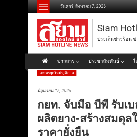
Skip
วันศุกร์, สิงหาคม 7, 2026
to
content
Siam Hot
ประเด็นข่าวร้อน ข
ข่าวสาร
ประชาสัมพันธ์
ไ
เกษตรยุคใหม่-ภูมิภาค
มิถุนายน 15, 2025
กยท. จับมือ บีพี รับเ
ผลิตยาง-สร้างสมดุล
ราคายั่งยืน