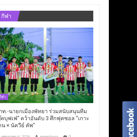
กีฬา
กีฬา
ภท.-นายกเมืองพัทยา ร่วมสนับสนุนทีม
ุ๊คบุฟเฟ่” คว้าอันดับ 3 ศึกฟุตซอล “เกาะ
าน × นัควีย์ คัพ”
กรกฎาคม 6, 2026
aneaphong
0