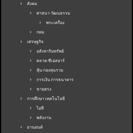
สังคม
ศาสนา-วัฒนธรรม
พระเครื่อง
กทม
เศรษฐกิจ
อสังหาริมทรัพย์
ตลาด-ซีเอสอาร์
หุ้น-กองทุนรวม
การเงิน การธนาคาร
ขายตรง
การศึกษา เทคโนโลยี
ไอที
พลังงาน
ยานยนต์