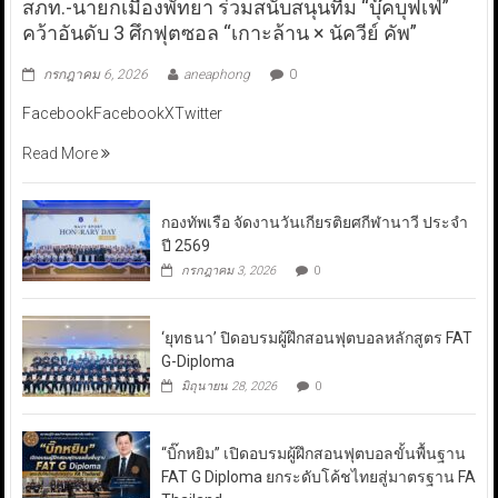
สภท.-นายกเมืองพัทยา ร่วมสนับสนุนทีม “บุ๊คบุฟเฟ่”
คว้าอันดับ 3 ศึกฟุตซอล “เกาะล้าน × นัควีย์ คัพ”
กรกฎาคม 6, 2026
aneaphong
0
FacebookFacebookXTwitter
Read More
กองทัพเรือ จัดงานวันเกียรติยศกีฬานาวี ประจำ
ปี 2569
กรกฎาคม 3, 2026
0
‘ยุทธนา’ ปิดอบรมผู้ฝึกสอนฟุตบอลหลักสูตร FAT
G-Diploma
มิถุนายน 28, 2026
0
“บิ๊กหยิม” เปิดอบรมผู้ฝึกสอนฟุตบอลขั้นพื้นฐาน
FAT G Diploma ยกระดับโค้ชไทยสู่มาตรฐาน FA