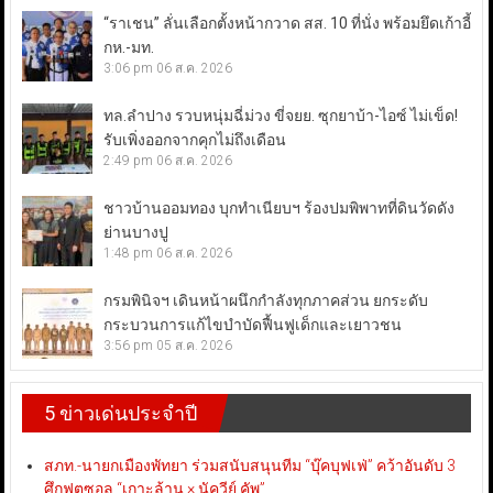
“ราเชน” ลั่นเลือกตั้งหน้ากวาด สส. 10 ที่นั่ง พร้อมยึดเก้าอี้
กห.-มท.
3:06 pm
06 ส.ค. 2026
ทล.ลำปาง รวบหนุ่มฉี่ม่วง ขี่จยย. ซุกยาบ้า-ไอซ์ ไม่เข็ด!
รับเพิ่งออกจากคุกไม่ถึงเดือน
2:49 pm
06 ส.ค. 2026
ชาวบ้านออมทอง บุกทำเนียบฯ ร้องปมพิพาทที่ดินวัดดัง
ย่านบางปู
1:48 pm
06 ส.ค. 2026
กรมพินิจฯ เดินหน้าผนึกกำลังทุกภาคส่วน ยกระดับ
กระบวนการแก้ไขบำบัดฟื้นฟูเด็กและเยาวชน
3:56 pm
05 ส.ค. 2026
5 ข่าวเด่นประจำปี
สภท.-นายกเมืองพัทยา ร่วมสนับสนุนทีม “บุ๊คบุฟเฟ่” คว้าอันดับ 3
ศึกฟุตซอล “เกาะล้าน × นัควีย์ คัพ”