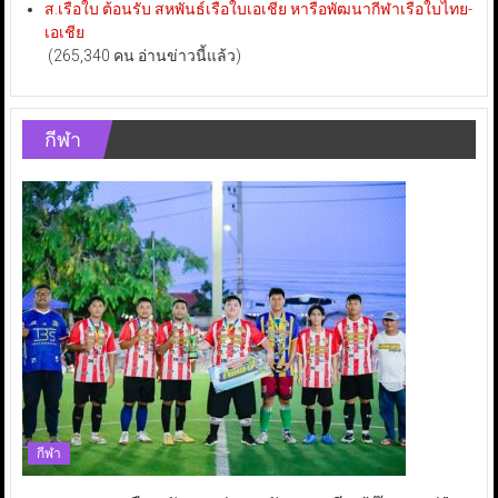
ส.เรือใบ ต้อนรับ สหพันธ์เรือใบเอเชีย หารือพัฒนากีฬาเรือใบไทย-
เอเชีย
(265,340 คน อ่านข่าวนี้แล้ว)
กีฬา
กีฬา