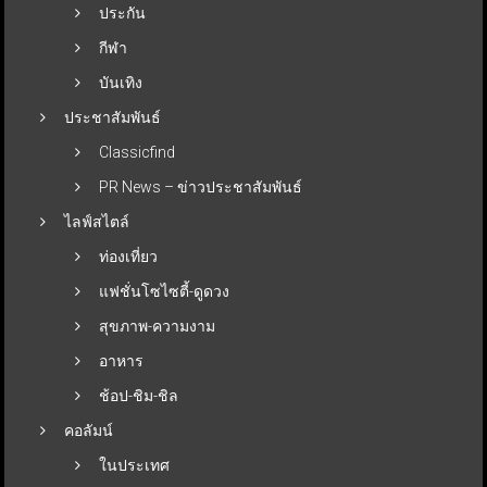
ประกัน
กีฬา
บันเทิง
ประชาสัมพันธ์
Classicfind
PR News – ข่าวประชาสัมพันธ์
ไลฟ์สไตล์
ท่องเที่ยว
แฟชั่นโซไซตี้-ดูดวง
สุขภาพ-ความงาม
อาหาร
ช้อป-ชิม-ชิล
คอลัมน์
ในประเทศ