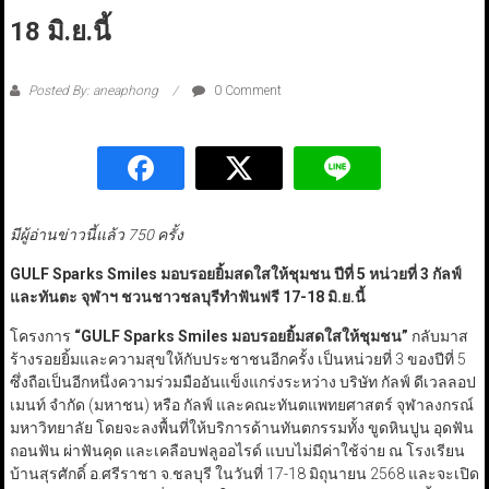
18 มิ.ย.นี้
Posted By: aneaphong
0 Comment
มีผู้อ่านข่าวนี้แล้ว 750 ครั้ง
GULF Sparks Smiles
มอบรอยยิ้มสดใสให้ชุมชน ปีที่ 5 หน่วยที่ 3 กัลฟ์
และทันตะ จุฬาฯ ชวนชาวชลบุรีทำฟันฟรี 17-18 มิ.ย.นี้
โครงการ
“GULF Sparks Smiles
มอบรอยยิ้มสดใสให้ชุมชน
”
กลับมาส
ร้างรอยยิ้มและความสุขให้กับประชาชนอีกครั้ง เป็นหน่วยที่ 3 ของปีที่ 5
ซึ่งถือเป็นอีกหนึ่งความร่วมมืออันแข็งแกร่งระหว่าง บริษัท กัลฟ์ ดีเวลลอป
เมนท์ จำกัด (มหาชน) หรือ กัลฟ์ และคณะทันตแพทยศาสตร์ จุฬาลงกรณ์
มหาวิทยาลัย โดยจะลงพื้นที่ให้บริการด้านทันตกรรมทั้ง ขูดหินปูน อุดฟัน
ถอนฟัน ผ่าฟันคุด และเคลือบฟลูออไรด์ แบบไม่มีค่าใช้จ่าย ณ โรงเรียน
บ้านสุรศักดิ์ อ.ศรีราชา จ.ชลบุรี ในวันที่ 17-18 มิถุนายน 2568 และจะเปิด