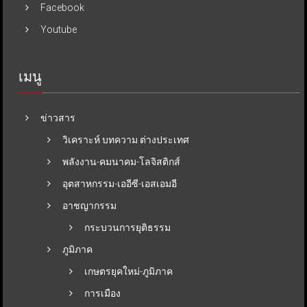
Facebook
Youtube
เมนู
ข่าวสาร
วิเคราะห์ บทความ ต่างประเทศ
พลังงาน-คมนาคม-โลจิสติกส์
อุตสาหกรรม-เออีซี-เอสเอมอี
อาชญากรรม
กระบวนการยุติธรรม
ภูมิภาค
เกษตรยุคใหม่-ภูมิภาค
การเมือง