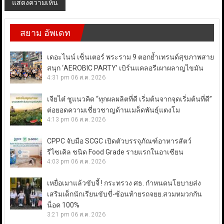
สยาม อัพเดท
เดอะไนน์ เซ็นเตอร์ พระราม 9 ตอกย้ำเทรนด์สุขภาพสาย
สนุก ‘AEROBIC PARTY’ เบิร์นแคลอรีเผาผลาญไขมัน
4:31 pm
06 ส.ค. 2026
เจียไต๋ ชูแนวคิด “ทุกผลผลิตที่ดี เริ่มต้นจากจุดเริ่มต้นที่ดี”
ต่อยอดความเชี่ยวชาญด้านเมล็ดพันธุ์แตงโม
4:13 pm
06 ส.ค. 2026
CPPC จับมือ SCGC เปิดตัวบรรจุภัณฑ์อาหารสัตว์
รีไซเคิล ชนิด Food Grade รายแรกในอาเซียน
4:03 pm
06 ส.ค. 2026
เหยื่อเมาแล้วขับจี้ ! กระทรวง ศธ. กำหนดนโยบายส่ง
เสริมเด็กนักเรียนขับขี่-ซ้อนท้ายรถจยย.สวมหมวกกัน
น็อค 100%
3:21 pm
06 ส.ค. 2026