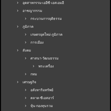
อุตสาหกรรม-เออีซี-เอสเอมอี
อาชญากรรม
กระบวนการยุติธรรม
ภูมิภาค
เกษตรยุคใหม่-ภูมิภาค
การเมือง
สังคม
ศาสนา-วัฒนธรรม
พระเครื่อง
กทม
เศรษฐกิจ
อสังหาริมทรัพย์
ตลาด-ซีเอสอาร์
หุ้น-กองทุนรวม