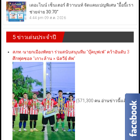
เดอะไนน์ เซ็นเตอร์ ติวานนท์ จัดแคมเปญพิเศษ “มื้อนี้เรา
ช่วยจ่าย 30:70”
4:44 pm
09 ส.ค. 2026
5 ข่าวเด่นประจำปี
สภท.-นายกเมืองพัทยา ร่วมสนับสนุนทีม “บุ๊คบุฟเฟ่” คว้าอันดับ 3
ศึกฟุตซอล “เกาะล้าน × นัควีย์ คัพ”
(571,300 คน อ่านข่าวนี้แล้ว)