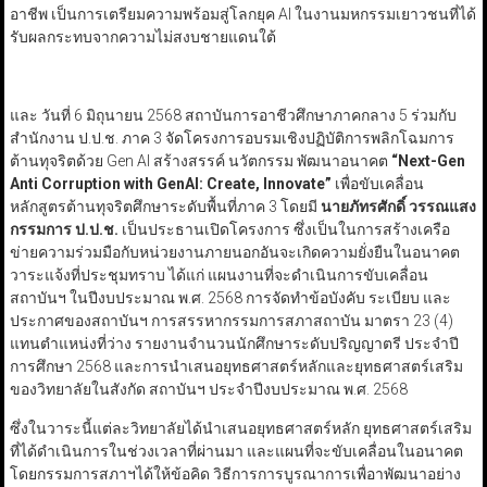
อาชีพ เป็นการเตรียมความพร้อมสู่โลกยุค AI ในงานมหกรรมเยาวชนที่ได้
รับผลกระทบจากความไม่สงบชายแดนใต้
และ วันที่ 6 มิถุนายน 2568 สถาบันการอาชีวศึกษาภาคกลาง 5 ร่วมกับ
สำนักงาน ป.ป.ช. ภาค 3 จัดโครงการอบรมเชิงปฏิบัติการพลิกโฉมการ
ต้านทุจริตด้วย Gen AI สร้างสรรค์ นวัตกรรม พัฒนาอนาคต
“Next-Gen
Anti Corruption with GenAI: Create, Innovate”
เพื่อขับเคลื่อน
หลักสูตรต้านทุจริตศึกษาระดับพื้นที่ภาค 3 โดยมี
นายภัทรศักดิ์ วรรณแสง
กรรมการ ป.ป.ช.
เป็นประธานเปิดโครงการ ซึ่งเป็นในการสร้างเครือ
ข่ายความร่วมมือกับหน่วยงานภายนอกอันจะเกิดความยั่งยืนในอนาคต
วาระแจ้งที่ประชุมทราบ ได้แก่ แผนงานที่จะดำเนินการขับเคลื่อน
สถาบันฯ ในปีงบประมาณ พ.ศ. 2568 การจัดทำข้อบังคับ ระเบียบ และ
ประกาศของสถาบันฯ การสรรหากรรมการสภาสถาบัน มาตรา 23 (4)
แทนตำแหน่งที่ว่าง รายงานจำนวนนักศึกษาระดับปริญญาตรี ประจำปี
การศึกษา 2568 และการนำเสนอยุทธศาสตร์หลักและยุทธศาสตร์เสริม
ของวิทยาลัยในสังกัด สถาบันฯ ประจำปีงบประมาณ พ.ศ. 2568
ซึ่งในวาระนี้แต่ละวิทยาลัยได้นำเสนอยุทธศาสตร์หลัก ยุทธศาสตร์เสริม
ที่ได้ดำเนินการในช่วงเวลาที่ผ่านมา และแผนที่จะขับเคลื่อนในอนาคต
โดยกรรมการสภาฯได้ให้ข้อคิด วิธีการการบูรณาการเพื่อาพัฒนาอย่าง