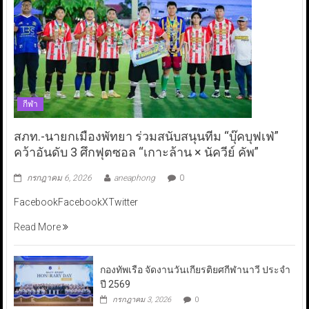
กีฬา
สภท.-นายกเมืองพัทยา ร่วมสนับสนุนทีม “บุ๊คบุฟเฟ่”
คว้าอันดับ 3 ศึกฟุตซอล “เกาะล้าน × นัควีย์ คัพ”
กรกฎาคม 6, 2026
aneaphong
0
FacebookFacebookXTwitter
Read More
กองทัพเรือ จัดงานวันเกียรติยศกีฬานาวี ประจำ
ปี 2569
กรกฎาคม 3, 2026
0