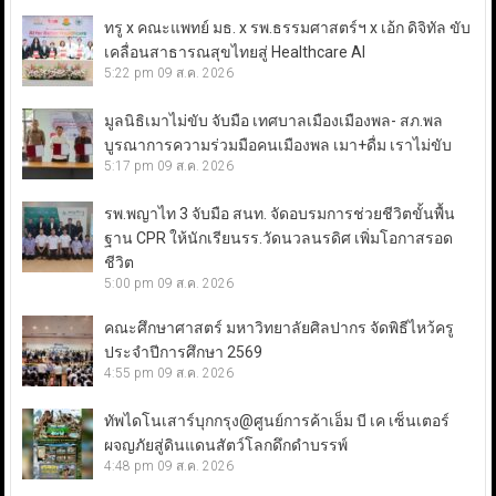
ทรู x คณะแพทย์ มธ. x รพ.ธรรมศาสตร์ฯ x เอ้ก ดิจิทัล ขับ
เคลื่อนสาธารณสุขไทยสู่ Healthcare AI
5:22 pm
09 ส.ค. 2026
มูลนิธิเมาไม่ขับ จับมือ เทศบาลเมืองเมืองพล- สภ.พล
บูรณาการความร่วมมือคนเมืองพล เมา+ดื่ม เราไม่ขับ
5:17 pm
09 ส.ค. 2026
รพ.พญาไท 3 จับมือ สนท. จัดอบรมการช่วยชีวิตขั้นพื้น
ฐาน CPR ให้นักเรียนรร.วัดนวลนรดิศ เพิ่มโอกาสรอด
ชีวิต
5:00 pm
09 ส.ค. 2026
คณะศึกษาศาสตร์ มหาวิทยาลัยศิลปากร จัดพิธีไหว้ครู
ประจำปีการศึกษา 2569
4:55 pm
09 ส.ค. 2026
ทัพไดโนเสาร์บุกกรุง@ศูนย์การค้าเอ็ม บี เค เซ็นเตอร์
ผจญภัยสู่ดินแดนสัตว์โลกดึกดำบรรพ์
4:48 pm
09 ส.ค. 2026