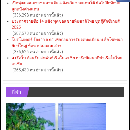
เปิดฟุตบอลเยาวชนสานฝัน 4 จังหวัดชายแดนใต้ คัดไปฝึกทักษะ
ลูกหนังต่างแดน
(336,298 คน อ่านข่าวนี้แล้ว)
ประกาศรายชื่อ 14 แข้ง ฟุตซอลชายทีมชาติไทย ชุดสู้ศึกซีเกมส์
2025
(307,570 คน อ่านข่าวนี้แล้ว)
โปรโมเตอร์ ร้อง “ก.ล.ต.” เพิกถอนการรับจดทะเบียน บ.สื่อโฆษณา
ยักษ์ใหญ่ ข้อหาปลอมเอกสาร
(276,626 คน อ่านข่าวนี้แล้ว)
ส.เรือใบ ต้อนรับ สหพันธ์เรือใบเอเชีย หารือพัฒนากีฬาเรือใบไทย-
เอเชีย
(265,430 คน อ่านข่าวนี้แล้ว)
กีฬา