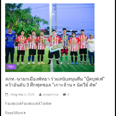
กีฬา
สภท.-นายกเมืองพัทยา ร่วมสนับสนุนทีม “บุ๊คบุฟเฟ่”
คว้าอันดับ 3 ศึกฟุตซอล “เกาะล้าน × นัควีย์ คัพ”
กรกฎาคม 6, 2026
aneaphong
0
FacebookFacebookXTwitter
Read More