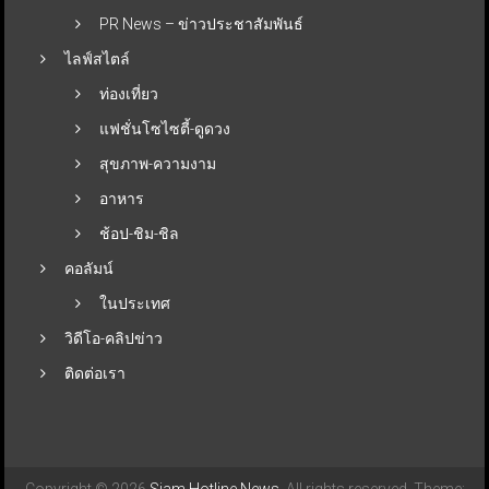
PR News – ข่าวประชาสัมพันธ์
ไลฟ์สไตล์
ท่องเที่ยว
แฟชั่นโซไซตี้-ดูดวง
สุขภาพ-ความงาม
อาหาร
ช้อป-ชิม-ชิล
คอลัมน์
ในประเทศ
วิดีโอ-คลิปข่าว
ติดต่อเรา
Copyright © 2026
Siam Hotline News
. All rights reserved. Theme: