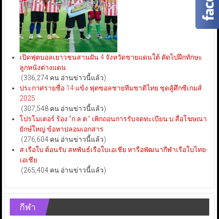
เปิดฟุตบอลเยาวชนสานฝัน 4 จังหวัดชายแดนใต้ คัดไปฝึกทักษะ
ลูกหนังต่างแดน
(336,274 คน อ่านข่าวนี้แล้ว)
ประกาศรายชื่อ 14 แข้ง ฟุตซอลชายทีมชาติไทย ชุดสู้ศึกซีเกมส์
2025
(307,548 คน อ่านข่าวนี้แล้ว)
โปรโมเตอร์ ร้อง “ก.ล.ต.” เพิกถอนการรับจดทะเบียน บ.สื่อโฆษณา
ยักษ์ใหญ่ ข้อหาปลอมเอกสาร
(276,604 คน อ่านข่าวนี้แล้ว)
ส.เรือใบ ต้อนรับ สหพันธ์เรือใบเอเชีย หารือพัฒนากีฬาเรือใบไทย-
เอเชีย
(265,404 คน อ่านข่าวนี้แล้ว)
กีฬา