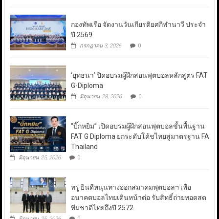
กองทัพเรือ จัดงานวันเกียรติยศกีฬานาวี ประจำ
ปี 2569
กรกฎาคม 3, 2026
0
‘ยุทธนา’ ปิดอบรมผู้ฝึกสอนฟุตบอลหลักสูตร FAT
G-Diploma
มิถุนายน 28, 2026
0
“บิ๊กหยิม” เปิดอบรมผู้ฝึกสอนฟุตบอลขั้นพื้นฐาน
FAT G Diploma ยกระดับโค้ชไทยสู่มาตรฐาน FA
Thailand
มิถุนายน 25, 2026
0
ทรู ยินดีหนุนทางออกสมาคมฟุตบอลฯ เพื่อ
อนาคตบอลไทยเดินหน้าต่อ รับสิทธิ์ถ่ายทอดสด
ทีมชาติไทยถึงปี 2572
มิถุนายน 25, 2026
0