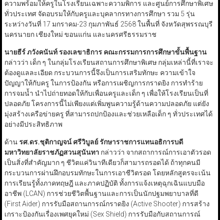
ความพร้อมให้ครูในโรงเรียนเฉพาะความพิการ และศูนย์การศึกษาพิเศษ
ทั่วประเทศ จัดอบรมให้กับครูและบุคลากรทางการศึกษา รวม 5 รุ่น
ระหว่างวันที่ 17 มกราคม-23 กุมภาพันธ์ 2568 ในพื้นที่ จังหวัดสุพรรณบุรี
นครนายก เชียงใหม่ ขอนแก่น และนครศรีธรรมราช
นายธีร์ ภวังคนันท์ รองเลขาธิการ คณะกรรมการการศึกษาขั้นพื้นฐาน
กล่าวว่า เด็ก ๆ ในกลุ่มโรงเรียนสถานการศึกษาพิเศษ กลุ่มเหล่านี้ที่เราจะ
ต้องดูแลละเอียด กระบวนการนี้จึงเป็นการเสริมทักษะ ความเข้าใจ
ปัญญาให้กับครู ในการป้องกัน หรือการเผชิญการกราดยิง การทำร้าย
การจมน้ำ นำไปถ่ายทอดให้กับเพื่อนครูและเด็ก ๆ เพื่อให้โรงเรียนเป็นที่
ปลอดภัย โครงการนี้ไม่เพียงแต่เพิ่มพูนความรู้ด้านความปลอดภัย แต่ยัง
มุ่งสร้างเครือข่ายครู ที่สามารถปกป้องและช่วยเหลือเด็ก ๆ ทั่วประเทศได้
อย่างมีประสิทธิภาพ
ด้าน
รศ.ดร.ชุติกาญจน์ ศรีวิบูลย์ รักษาราชการแทนอธิการบดี
มหาวิทยาลัยราชภัฏสวนสุนันทา
กล่าวว่า จากสถาการณ์การเอาตัวรอด
เป็นสิ่งที่สำคัญมาก ๆ ชีวิตแค่วินาทีเดียวก็สามารถรอดได้ ถ้าทุกคนมี
กระบวนการผ่านฝึกอบรมทักษะในการเอาชีวิตรอด โดยหลักสูตรจะเน้น
การเรียนรู้ทั้งภาคทฤษฎี และภาคปฏิบัติ ทั้งการแจ้งเหตุฉุกเฉินแบบมือ
อาชีพ (LCAN) การช่วยชีวิตพื้นฐานและการเป็นนักปฐมพยาบาลที่ดี
(First Aider) การรับมือสถานการณ์กราดยิง (Active Shooter) การสร้าง
เกราะป้องกันเรื่องเพศยุคใหม่ (Sex Shield) การรับมือกับสถานการณ์