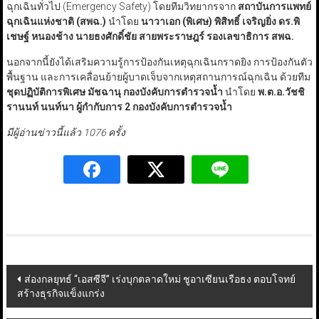
ฉุกเฉินทั่วไป (Emergency Safety) โดยทีมวิทยากรจาก
สถาบันการแพทย์
ฉุกเฉินแห่งชาติ (สพฉ.)
นำโดย
นาวาเอก (พิเศษ) พิสิทธิ์ เจริญยิ่ง ดร.พิ
เชษฐ์ หนองช้าง นายธงศักดิ์ชัย สายพระราษฎร์ รองเลขาธิการ สพฉ.
นอกจากนี้ยังได้เสริมความรู้การป้องกันเหตุฉุกเฉินกราดยิง การป้องกันตัว
พื้นฐาน และการเคลื่อนย้ายผู้บาดเจ็บจากเหตุสถานการณ์ฉุกเฉิน ด้วยทีม
ชุดปฏิบัติการพิเศษ มัชฉานุ กองบังคับการตำรวจน้ำ
นำโดย
พ.ต.อ.วัชชิ
รานนท์ นนท์นา ผู้กำกับการ
2
กองบังคับการตำรวจน้ำ
มีผู้อ่านข่าวนี้แล้ว 1076 ครั้ง
Post
ส่องกลยุทธ์ “เอสซีจี” เร่งบุกตลาดใหม่ ชูอาเซียนเรือธง ตอบโจทย์
สร้างธุรกิจแข็งแกร่ง
navigation