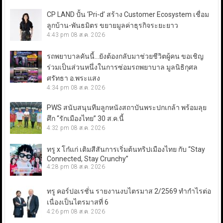
CP LAND ปั้น ‘Pri-d’ สร้าง Customer Ecosystem เชื่อม
ลูกบ้าน-พันธมิตร ขยายมูลค่าธุรกิจระยะยาว
4:43 pm
08 ส.ค. 2026
รถพยาบาลคันนี้…ยังต้องกลับมาช่วยชีวิตผู้คน ขอเชิญ
ร่วมเป็นส่วนหนึ่งในการซ่อมรถพยาบาล มูลนิธิกุศล
ศรัทธา อ.พระแสง
4:34 pm
08 ส.ค. 2026
PWS สนับสนุนทีมลูกหนังสถาบันพระปกเกล้า พร้อมลุย
ศึก “รักเมืองไทย” 30 ส.ค.นี้
4:32 pm
08 ส.ค. 2026
ทรู x โก๋แก่ เติมสีสันการเริ่มต้นทริปเมืองไทย กับ “Stay
Connected, Stay Crunchy”
4:28 pm
08 ส.ค. 2026
ทรู คอร์ปอเรชั่น รายงานงบไตรมาส 2/2569 ทำกำไรต่อ
เนื่องเป็นไตรมาสที่ 6
4:26 pm
08 ส.ค. 2026