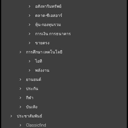
อสังหาริมทรัพย์
ตลาด-ซีเอสอาร์
หุ้น-กองทุนรวม
การเงิน การธนาคาร
ขายตรง
การศึกษา เทคโนโลยี
ไอที
พลังงาน
ยานยนต์
ประกัน
กีฬา
บันเทิง
ประชาสัมพันธ์
Classicfind