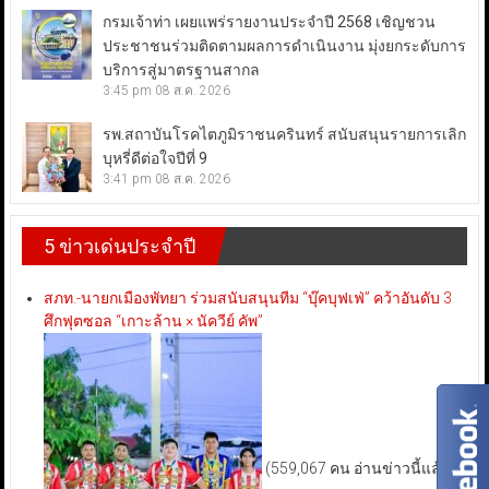
กรมเจ้าท่า เผยแพร่รายงานประจำปี 2568 เชิญชวน
ประชาชนร่วมติดตามผลการดำเนินงาน มุ่งยกระดับการ
บริการสู่มาตรฐานสากล
3:45 pm
08 ส.ค. 2026
รพ.สถาบันโรคไตภูมิราชนครินทร์ สนับสนุนรายการเลิก
บุหรี่ดีต่อใจปีที่ 9
3:41 pm
08 ส.ค. 2026
5 ข่าวเด่นประจำปี
สภท.-นายกเมืองพัทยา ร่วมสนับสนุนทีม “บุ๊คบุฟเฟ่” คว้าอันดับ 3
ศึกฟุตซอล “เกาะล้าน × นัควีย์ คัพ”
(559,067 คน อ่านข่าวนี้แล้ว)