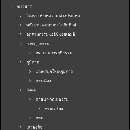
ข่าวสาร
วิเคราะห์ บทความ ต่างประเทศ
พลังงาน-คมนาคม-โลจิสติกส์
อุตสาหกรรม-เออีซี-เอสเอมอี
อาชญากรรม
กระบวนการยุติธรรม
ภูมิภาค
เกษตรยุคใหม่-ภูมิภาค
การเมือง
สังคม
ศาสนา-วัฒนธรรม
พระเครื่อง
กทม
เศรษฐกิจ