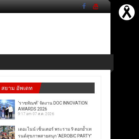
สยาม อัพเดท
‘ราชทัณฑ์’ จัดงาน DOC INNOVATION
AWARDS 2026
9:17 am
07 ส.ค. 2026
เดอะไนน์ เซ็นเตอร์ พระราม 9 ตอกย้ำเท
รนด์สุขภาพสายสนุก ‘AEROBIC PARTY’