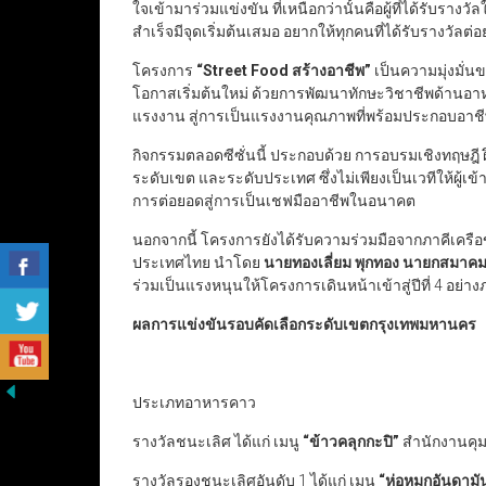
ใจเข้ามาร่วมแข่งขัน ที่เหนือกว่านั้นคือผู้ที่ได้รับรางวั
สำเร็จมีจุดเริ่มต้นเสมอ อยากให้ทุกคนที่ได้รับรางวัลต่
โครงการ
“Street Food
สร้างอาชีพ
”
เป็นความมุ่งมั่
โอกาสเริ่มต้นใหม่ ด้วยการพัฒนาทักษะวิชาชีพด้าน
แรงงาน สู่การเป็นแรงงานคุณภาพที่พร้อมประกอบอาชีพ
กิจกรรมตลอดซีซั่นนี้ ประกอบด้วย การอบรมเชิงทฤษฎี
ระดับเขต และระดับประเทศ ซึ่งไม่เพียงเป็นเวทีให้ผู้
การต่อยอดสู่การเป็นเชฟมืออาชีพในอนาคต
นอกจากนี้ โครงการยังได้รับความร่วมมือจากภาคีเครื
ประเทศไทย นำโดย
นายทองเลี่ยม พุกทอง นายกสมา
ร่วมเป็นแรงหนุนให้โครงการเดินหน้าเข้าสู่ปีที่ 4 อย่าง
ผลการแข่งขันรอบคัดเลือกระดับเขตกรุงเทพมหานคร
ประเภทอาหารคาว
รางวัลชนะเลิศ ได้แก่ เมนู
“
ข้าวคลุกกะปิ
”
สำนักงานคุ
รางวัลรองชนะเลิศอันดับ 1 ได้แก่ เมนู
“
ห่อหมกอันดามั