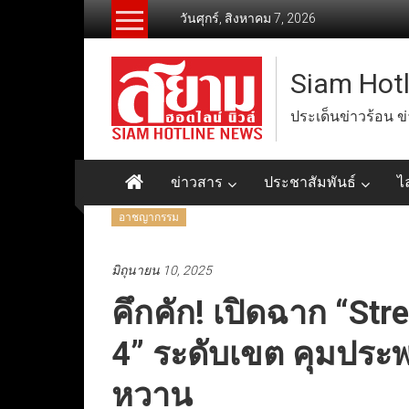
Skip
วันศุกร์, สิงหาคม 7, 2026
to
content
Siam Hot
ประเด็นข่าวร้อน ข
ข่าวสาร
ประชาสัมพันธ์
ไ
อาชญากรรม
มิถุนายน 10, 2025
คึกคัก! เปิดฉาก “Stre
4” ระดับเขต คุมประ
หวาน