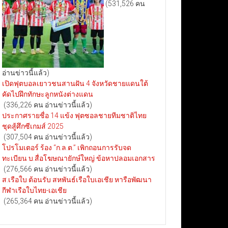
(531,526 คน
อ่านข่าวนี้แล้ว)
เปิดฟุตบอลเยาวชนสานฝัน 4 จังหวัดชายแดนใต้
คัดไปฝึกทักษะลูกหนังต่างแดน
(336,226 คน อ่านข่าวนี้แล้ว)
ประกาศรายชื่อ 14 แข้ง ฟุตซอลชายทีมชาติไทย
ชุดสู้ศึกซีเกมส์ 2025
(307,504 คน อ่านข่าวนี้แล้ว)
โปรโมเตอร์ ร้อง “ก.ล.ต.” เพิกถอนการรับจด
ทะเบียน บ.สื่อโฆษณายักษ์ใหญ่ ข้อหาปลอมเอกสาร
(276,566 คน อ่านข่าวนี้แล้ว)
ส.เรือใบ ต้อนรับ สหพันธ์เรือใบเอเชีย หารือพัฒนา
กีฬาเรือใบไทย-เอเชีย
(265,364 คน อ่านข่าวนี้แล้ว)