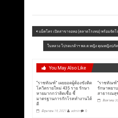
Post
แม็คโคร เปิดสาขาจอหอ (ตลาดโรงทอ) พร้อมจัด
navigation
ในหลวง โปรดเกล้าฯ พล.ต.หญิง คุณหญิงปภัสสร
You May Also Like
“ราชทัณฑ์” เผยยอดผู้ต้องขังติด
“ราชทัณฑ์” 
โควิดรายใหม่ 435 ราย รักษา
รักษาพยา
หายมากกว่าติดเชื้อ ชี้
สาธารณสุ
มาตรฐานการกักโรคทำงานได้
สิงหาคม 3
ดี
มิถุนายน 19, 2021
admin
0