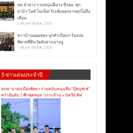
ทล.ลำปาง รวบหนุ่มฉี่ม่วง ขี่จยย. ซุก
ยาบ้า-ไอซ์ ไม่เข็ด! รับเพิ่งออกจากคุกไม่ถึง
เดือน
2:49 pm
06 ส.ค. 2026
ชาวบ้านออมทอง บุกทำเนียบฯ ร้องปม
พิพาทที่ดินวัดดังย่านบางปู
1:48 pm
06 ส.ค. 2026
5 ข่าวเด่นประจำปี
สภท.-นายกเมืองพัทยา ร่วมสนับสนุนทีม “บุ๊คบุฟเฟ่”
คว้าอันดับ 3 ศึกฟุตซอล “เกาะล้าน × นัควีย์ คัพ”