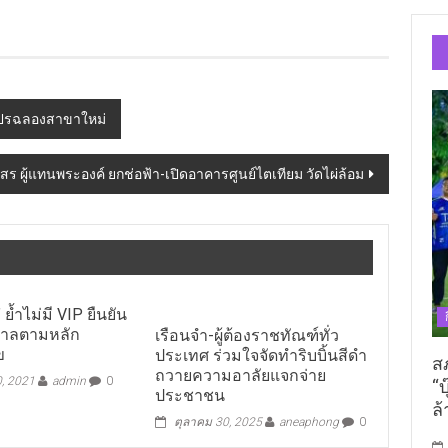
โปรฉลองสาขาใหม่
 ผู้แทนพระองค์ ยกช่อฟ้า-เปิดอาคารศูนย์ไตเทียม วัดไผ่ล้อม
ย้ำไม่มี VIP ยืนยัน
บาลตามหลัก
เรือนจำ-ผู้ต้องราชทัณฑ์ทั่ว
ข
ประเทศ ร่วมใจจัดทำริบบิ้นสีดำ
ส
ถวายความอาลัยแจกจ่าย
0, 2021
admin
0
“บ
ประชาชน
ล้
ตุลาคม 30, 2025
aneaphong
0