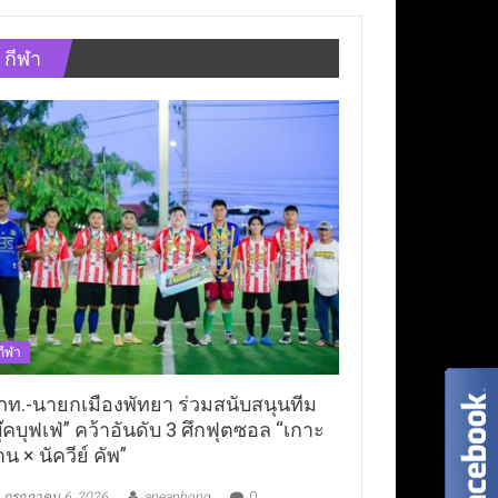
กีฬา
กีฬา
ภท.-นายกเมืองพัทยา ร่วมสนับสนุนทีม
ุ๊คบุฟเฟ่” คว้าอันดับ 3 ศึกฟุตซอล “เกาะ
าน × นัควีย์ คัพ”
กรกฎาคม 6, 2026
aneaphong
0