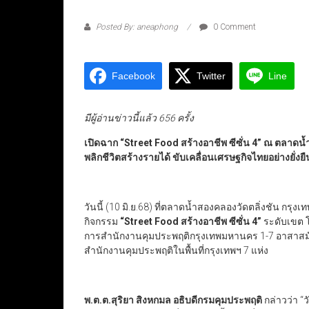
Posted By: aneaphong
0 Comment
Facebook
Twitter
Line
มีผู้อ่านข่าวนี้แล้ว 656 ครั้ง
เปิดฉาก
“Street Food
สร้างอาชีพ ซีซั่น
4”
ณ ตลาดน้ำส
พลิกชีวิตสร้างรายได้ ขับเคลื่อนเศรษฐกิจไทยอย่างยั่งยื
วันนี้ (10 มิ.ย.68) ที่ตลาดน้ำสองคลองวัดตลิ่งชัน กรุงเ
กิจกรรม
“Street Food สร้างอาชีพ ซีซั่น 4”
ระดับเขต 
การสำนักงานคุมประพฤติกรุงเทพมหานคร 1-7 อาสาสมั
สำนักงานคุมประพฤติในพื้นที่กรุงเทพฯ 7 แห่ง
พ.ต.ต.สุริยา สิงหกมล อธิบดีกรมคุมประพฤติ
กล่าวว่า “วั