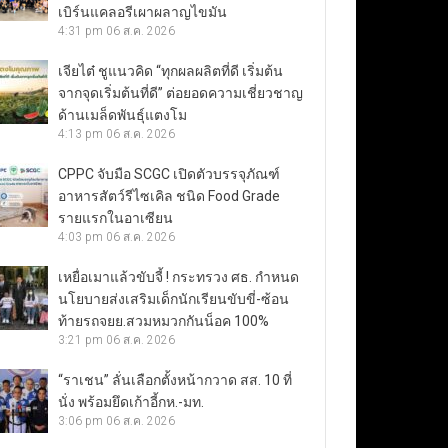
เบิร์นแคลอรีเผาผลาญไขมัน
4:31 pm
06 ส.ค. 2026
เจียไต๋ ชูแนวคิด “ทุกผลผลิตที่ดี เริ่มต้น
จากจุดเริ่มต้นที่ดี” ต่อยอดความเชี่ยวชาญ
ด้านเมล็ดพันธุ์แตงโม
4:13 pm
06 ส.ค. 2026
CPPC จับมือ SCGC เปิดตัวบรรจุภัณฑ์
อาหารสัตว์รีไซเคิล ชนิด Food Grade
รายแรกในอาเซียน
4:03 pm
06 ส.ค. 2026
เหยื่อเมาแล้วขับจี้ ! กระทรวง ศธ. กำหนด
นโยบายส่งเสริมเด็กนักเรียนขับขี่-ซ้อน
ท้ายรถจยย.สวมหมวกกันน็อค 100%
3:21 pm
06 ส.ค. 2026
“ราเชน” ลั่นเลือกตั้งหน้ากวาด สส. 10 ที่
นั่ง พร้อมยึดเก้าอี้กห.-มท.
3:06 pm
06 ส.ค. 2026