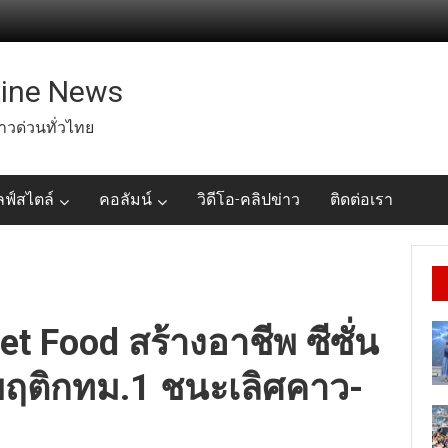
line News
่าวด่วนทั่วไทย
ลฟ์สไตล์
คอลัมน์
วิดีโอ-คลิปข่าว
ติดต่อเรา
et Food สร้างอาชีพ ซีซั่น
พฤติกทม.1 ชนะเลิศคาว-