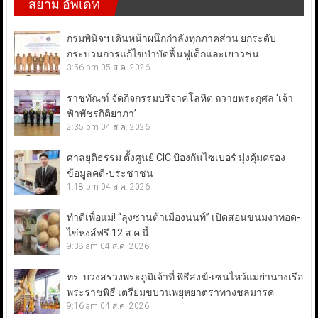
สยาม อัพเดท
กรมพินิจฯ เดินหน้าผนึกกำลังทุกภาคส่วน ยกระดับ
กระบวนการแก้ไขบำบัดฟื้นฟูเด็กและเยาวชน
3:56 pm
05 ส.ค. 2026
ราชทัณฑ์ จัดกิจกรรมบริจาคโลหิต ถวายพระกุศล ‘เจ้า
ฟ้าพัชรกิติยาภา’
2:35 pm
04 ส.ค. 2026
ศาลยุติธรรม ตั้งศูนย์ CIC ป้องกันไซเบอร์ มุ่งคุ้มครอง
ข้อมูลคดี-ประชาชน
1:18 pm
04 ส.ค. 2026
ทำดีเพื่อแม่! “ลุงซานต้าเมืองนนท์” เปิดสอนขนมงาทอด-
ไข่หงส์ฟรี 12 ส.ค.นี้
9:38 am
04 ส.ค. 2026
ทร. บวงสรวงพระภูมิเจ้าที่ พิธีสงฆ์-เซ่นไหว้แม่ย่านางเรือ
พระราชพิธี เตรียมขบวนพยุหยาตราทางชลมารค
9:16 am
04 ส.ค. 2026