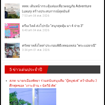
ททท. เดินหน้ากระตุ้นท่องเที่ยวผจญภัย Adventure
Luxury สร้างประสบการณ์สุดมันส์
7:53 am
04 ส.ค. 2026
ดรีมเวิลด์ ส่งโปรปัง “สนุกสุดคุ้ม มา 4 จ่าย 3”
6:40 am
04 ส.ค. 2026
ศรัทธาหลั่งไหล! ประกอบพิธีเททองหล่อ “พระแม่ธรณี”
3:34 pm
01 ส.ค. 2026
5 ข่าวเด่นประจำปี
สภท.-นายกเมืองพัทยา ร่วมสนับสนุนทีม “บุ๊คบุฟเฟ่” คว้าอันดับ 3
ศึกฟุตซอล “เกาะล้าน × นัควีย์ คัพ”