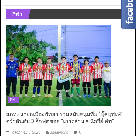
กีฬา
กีฬา
สภท.-นายกเมืองพัทยา ร่วมสนับสนุนทีม “บุ๊คบุฟเฟ่”
คว้าอันดับ 3 ศึกฟุตซอล “เกาะล้าน × นัควีย์ คัพ”
กรกฎาคม 6, 2026
aneaphong
0