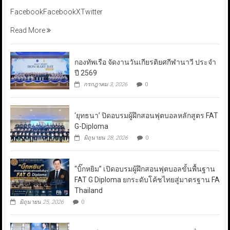
FacebookFacebookXTwitter
Read More
กองทัพเรือ จัดงานวันเกียรติยศกีฬานาวี ประจำ
ปี 2569
กรกฎาคม 3, 2026
0
‘ยุทธนา’ ปิดอบรมผู้ฝึกสอนฟุตบอลหลักสูตร FAT
G-Diploma
มิถุนายน 28, 2026
0
“บิ๊กหยิม” เปิดอบรมผู้ฝึกสอนฟุตบอลขั้นพื้นฐาน
FAT G Diploma ยกระดับโค้ชไทยสู่มาตรฐาน FA
Thailand
มิถุนายน 25, 2026
0