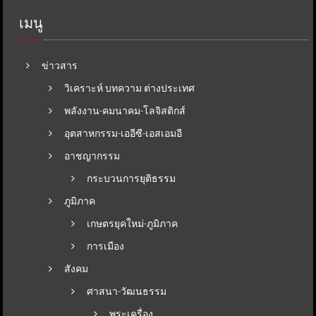
เมนู
ข่าวสาร
วิเคราะห์ บทความ ต่างประเทศ
พลังงาน-คมนาคม-โลจิสติกส์
อุตสาหกรรม-เออีซี-เอสเอมอี
อาชญากรรม
กระบวนการยุติธรรม
ภูมิภาค
เกษตรยุคใหม่-ภูมิภาค
การเมือง
สังคม
ศาสนา-วัฒนธรรม
พระเครื่อง