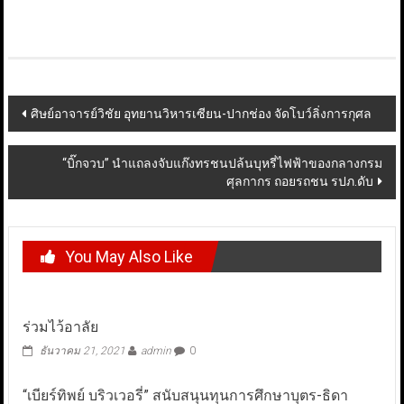
Post
ศิษย์อาจารย์วิชัย อุทยานวิหารเซียน-ปากช่อง จัดโบว์ลิ่งการกุศล
navigation
“บิ๊กจวบ” นำแถลงจับแก๊งทรชนปล้นบุหรี่ไฟฟ้าของกลางกรม
ศุลกากร ถอยรถชน รปภ.ดับ
You May Also Like
ร่วมไว้อาลัย
ธันวาคม 21, 2021
admin
0
“เบียร์ทิพย์ บริวเวอรี่” สนับสนุนทุนการศึกษาบุตร-ธิดา