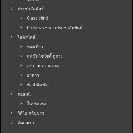
ประชาสัมพันธ์
Classicfind
PR News – ข่าวประชาสัมพันธ์
ไลฟ์สไตล์
ท่องเที่ยว
แฟชั่นโซไซตี้-ดูดวง
สุขภาพ-ความงาม
อาหาร
ช้อป-ชิม-ชิล
คอลัมน์
ในประเทศ
วิดีโอ-คลิปข่าว
ติดต่อเรา