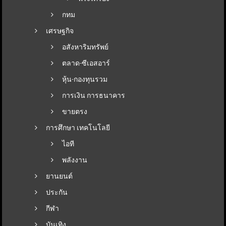
กทม
เศรษฐกิจ
อสังหาริมทรัพย์
ตลาด-ซีเอสอาร์
หุ้น-กองทุนรวม
การเงิน การธนาคาร
ขายตรง
การศึกษา เทคโนโลยี
ไอที
พลังงาน
ยานยนต์
ประกัน
กีฬา
บันเทิง