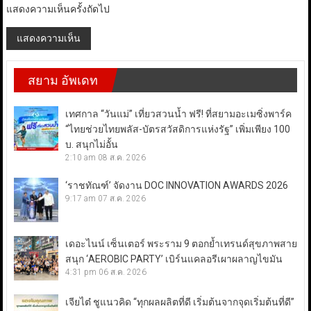
แสดงความเห็นครั้งถัดไป
สยาม อัพเดท
เทศกาล “วันแม่” เที่ยวสวนน้ำ ฟรี! ที่สยามอะเมซิ่งพาร์ค
“ไทยช่วยไทยพลัส-บัตรสวัสดิการแห่งรัฐ” เพิ่มเพียง 100
บ. สนุกไม่อั้น
2:10 am
08 ส.ค. 2026
‘ราชทัณฑ์’ จัดงาน DOC INNOVATION AWARDS 2026
9:17 am
07 ส.ค. 2026
เดอะไนน์ เซ็นเตอร์ พระราม 9 ตอกย้ำเทรนด์สุขภาพสาย
สนุก ‘AEROBIC PARTY’ เบิร์นแคลอรีเผาผลาญไขมัน
4:31 pm
06 ส.ค. 2026
เจียไต๋ ชูแนวคิด “ทุกผลผลิตที่ดี เริ่มต้นจากจุดเริ่มต้นที่ดี”