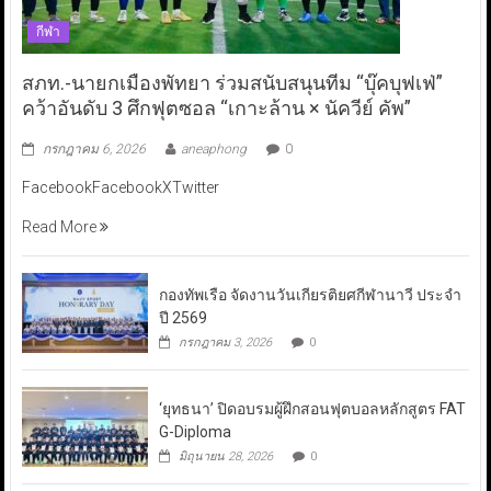
กีฬา
สภท.-นายกเมืองพัทยา ร่วมสนับสนุนทีม “บุ๊คบุฟเฟ่”
คว้าอันดับ 3 ศึกฟุตซอล “เกาะล้าน × นัควีย์ คัพ”
กรกฎาคม 6, 2026
aneaphong
0
FacebookFacebookXTwitter
Read More
กองทัพเรือ จัดงานวันเกียรติยศกีฬานาวี ประจำ
ปี 2569
กรกฎาคม 3, 2026
0
‘ยุทธนา’ ปิดอบรมผู้ฝึกสอนฟุตบอลหลักสูตร FAT
G-Diploma
มิถุนายน 28, 2026
0