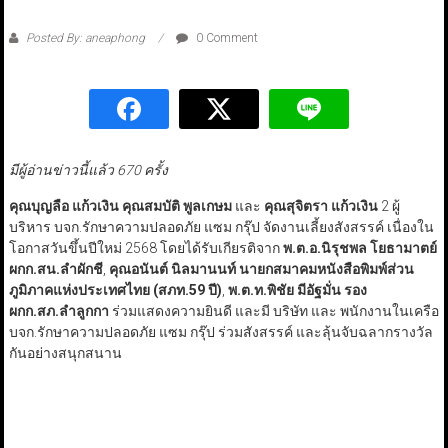
Posted By: aneaphong
0 Comment
มีผู้อ่านข่าวนี้แล้ว 670 ครั้ง
คุณบุญลือ แก้วเงิน
คุณสมบัติ​ พูลเกษม
และ
คุณสุจิตรา​ ​แก้วเงิน
​ 2 ผู้
บริหาร บจก.รักษาความปลอดภัย แซม​ กรุ๊ป จัดงานเลี้ยงสังสรรค์ เนื่องใน
โอกาสวันขึ้นปีใหม่ 2568 โดยได้รับเกียรติจาก
พ.ต.อ.นิรุชพล โยธามาตย์
ผกก.สน.ลำผักชี
,
คุณอนันต์ นิลมานนท์ นายกสมาคมหนังสือพิมพ์ส่วน
ภูมิภาคแห่งประเทศไทย (สภท.59
ปี)
,
พ.ต.ท.พิชัย มีอัฐมั่น รอง
ผกก.สภ.ลำลูกกา
ร่วมแสดงความยินดี และมี บริษัท และ พนักงานในเครือ
บจก.รักษาความปลอดภัย แซม​ กรุ๊ป ร่วมสังสรรค์ และลุ้นจับฉลากรางวัล
กันอย่างสนุกสนาน