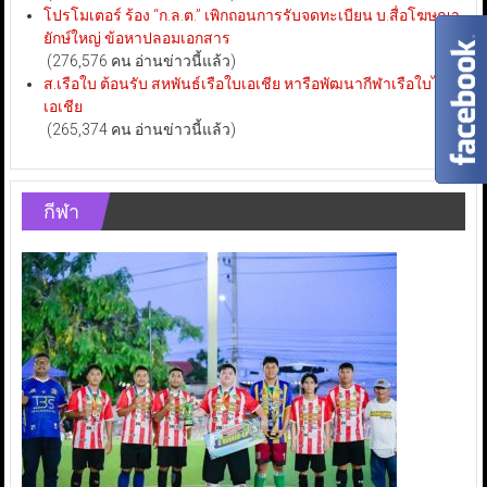
โปรโมเตอร์ ร้อง “ก.ล.ต.” เพิกถอนการรับจดทะเบียน บ.สื่อโฆษณา
ยักษ์ใหญ่ ข้อหาปลอมเอกสาร
(276,576 คน อ่านข่าวนี้แล้ว)
ส.เรือใบ ต้อนรับ สหพันธ์เรือใบเอเชีย หารือพัฒนากีฬาเรือใบไทย-
เอเชีย
(265,374 คน อ่านข่าวนี้แล้ว)
กีฬา