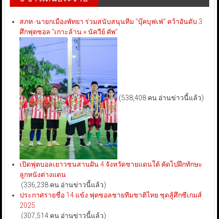
สภท.-นายกเมืองพัทยา ร่วมสนับสนุนทีม “บุ๊คบุฟเฟ่” คว้าอันดับ 3
ศึกฟุตซอล “เกาะล้าน × นัควีย์ คัพ”
(538,408 คน อ่านข่าวนี้แล้ว)
เปิดฟุตบอลเยาวชนสานฝัน 4 จังหวัดชายแดนใต้ คัดไปฝึกทักษะ
ลูกหนังต่างแดน
(336,238 คน อ่านข่าวนี้แล้ว)
ประกาศรายชื่อ 14 แข้ง ฟุตซอลชายทีมชาติไทย ชุดสู้ศึกซีเกมส์
2025
(307,514 คน อ่านข่าวนี้แล้ว)