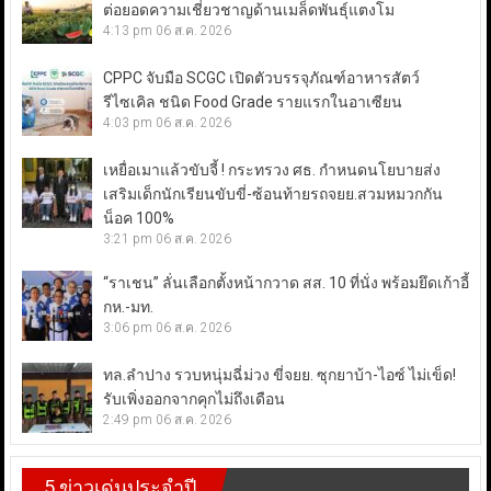
ต่อยอดความเชี่ยวชาญด้านเมล็ดพันธุ์แตงโม
4:13 pm
06 ส.ค. 2026
CPPC จับมือ SCGC เปิดตัวบรรจุภัณฑ์อาหารสัตว์
รีไซเคิล ชนิด Food Grade รายแรกในอาเซียน
4:03 pm
06 ส.ค. 2026
เหยื่อเมาแล้วขับจี้ ! กระทรวง ศธ. กำหนดนโยบายส่ง
เสริมเด็กนักเรียนขับขี่-ซ้อนท้ายรถจยย.สวมหมวกกัน
น็อค 100%
3:21 pm
06 ส.ค. 2026
“ราเชน” ลั่นเลือกตั้งหน้ากวาด สส. 10 ที่นั่ง พร้อมยึดเก้าอี้
กห.-มท.
3:06 pm
06 ส.ค. 2026
ทล.ลำปาง รวบหนุ่มฉี่ม่วง ขี่จยย. ซุกยาบ้า-ไอซ์ ไม่เข็ด!
รับเพิ่งออกจากคุกไม่ถึงเดือน
2:49 pm
06 ส.ค. 2026
5 ข่าวเด่นประจำปี