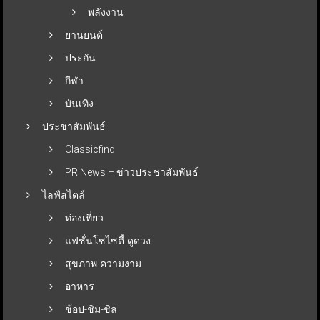
พลังงาน
ยานยนต์
ประกัน
กีฬา
บันเทิง
ประชาสัมพันธ์
Classicfind
PR News – ข่าวประชาสัมพันธ์
ไลฟ์สไตล์
ท่องเที่ยว
แฟชั่นโซไซตี้-ดูดวง
สุขภาพ-ความงาม
อาหาร
ช้อป-ชิม-ชิล