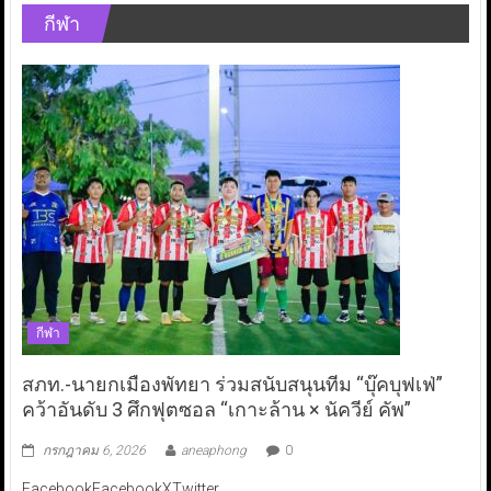
กีฬา
กีฬา
สภท.-นายกเมืองพัทยา ร่วมสนับสนุนทีม “บุ๊คบุฟเฟ่”
คว้าอันดับ 3 ศึกฟุตซอล “เกาะล้าน × นัควีย์ คัพ”
กรกฎาคม 6, 2026
aneaphong
0
FacebookFacebookXTwitter