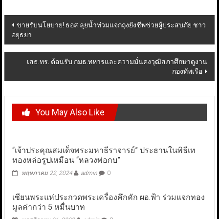
Post
ขายรับนโยบาย! ธอส.ลุยน้ำท่วมแจกถุงยังชีพช่วยผู้ประสบภัย ชาว
อยุธยา
navigation
เสธ.ทร. ต้อนรับ กมธ.ทหารและความมั่นคงวุฒิสภาศึกษาดูงาน
กองทัพเรือ
You May Also Like
“เจ้าประคุณสมเด็จพระมหาธีราจารย์” ประธานในพิธีเท
ทองหล่อรูปเหมือน “หลวงพ่อกบ”
พฤษภาคม 22, 2024
admin
0
เซียนพระแห่ประกวดพระเครื่องคึกคัก ผอ.ฟ้า ร่วมแจกทอง
มูลค่ากว่า 5 หมื่นบาท