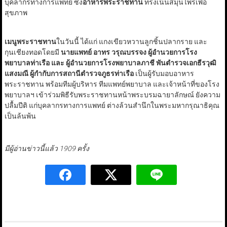
บุคลากรทางการแพทย์ ซึ่ง
อาหารพระราชทาน
ทรงเน้นสมุนไพรเพื่อ
สุขภาพ
เมนูพระราชทาน
ในวันนี้ ได้แก่ แกงเขียวหวานลูกชิ้นปลากราย และ
กุนเชียงทอดโดยมี
นายแพทย์ อาทร วรุณบรรจง ผู้อำนวยการโรง
พยาบาลท่าเรือ และ ผู้อำนวยการโรงพยาบาลภาชี พันตำรวจเอกธีรวุฒิ
แสงมณี ผู้กำกับการสถานีตำรวจภูธรท่าเรือ
เป็นผู้รับมอบอาหาร
พระราชทาน พร้อมทีมผู้บริหาร ทีมแพทย์พยาบาล และเจ้าหน้าที่ของโรง
พยาบาลฯ เข้าร่วมพิธีรับพระราชทานหน้าพระบรมฉายาลักษณ์ ยังความ
ปลื้มปีติ แก่บุคลากรทางการแพทย์ ต่างล้วนสำนึกในพระมหากรุณาธิคุณ
เป็นล้นพ้น
มีผู้อ่านข่าวนี้แล้ว 1909 ครั้ง