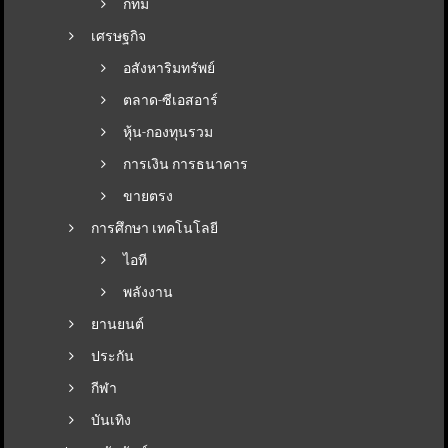
กทม
เศรษฐกิจ
อสังหาริมทรัพย์
ตลาด-ซีเอสอาร์
หุ้น-กองทุนรวม
การเงิน การธนาคาร
ขายตรง
การศึกษา เทคโนโลยี
ไอที
พลังงาน
ยานยนต์
ประกัน
กีฬา
บันเทิง