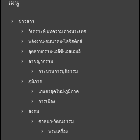
เมนู
ข่าวสาร
วิเคราะห์ บทความ ต่างประเทศ
พลังงาน-คมนาคม-โลจิสติกส์
อุตสาหกรรม-เออีซี-เอสเอมอี
อาชญากรรม
กระบวนการยุติธรรม
ภูมิภาค
เกษตรยุคใหม่-ภูมิภาค
การเมือง
สังคม
ศาสนา-วัฒนธรรม
พระเครื่อง