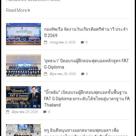
Read More
กองทัพเรือ จัดงานวันเกียรติยศกีฬานาวี ประจำ
ปี 2569
กรกฎาคม 3, 2026
0
‘ยุทธนา’ ปิดอบรมผู้ฝึกสอนฟุตบอลหลักสูตร FAT
G-Diploma
มิถุนายน 28, 2026
0
“บิ๊กหยิม” เปิดอบรมผู้ฝึกสอนฟุตบอลขั้นพื้นฐาน
FAT G Diploma ยกระดับโค้ชไทยสู่มาตรฐาน FA
Thailand
มิถุนายน 25, 2026
0
ทรู ยินดีหนุนทางออกสมาคมฟุตบอลฯ เพื่อ