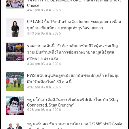
โครงการ TO BE NUMBER ONE Thawi Watthana Next
Choice
4:47 pm
08 ส.ค. 2026
CP LAND ปั้น ‘Pri-d’ สร้าง Customer Ecosystem เชื่อม
ลูกบ้าน-พันธมิตร ขยายมูลค่าธุรกิจระยะยาว
4:43 pm
08 ส.ค. 2026
รถพยาบาลคันนี้…ยังต้องกลับมาช่วยชีวิตผู้คน ขอเชิญ
ร่วมเป็นส่วนหนึ่งในการซ่อมรถพยาบาล มูลนิธิกุศล
ศรัทธา อ.พระแสง
4:34 pm
08 ส.ค. 2026
PWS สนับสนุนทีมลูกหนังสถาบันพระปกเกล้า พร้อมลุย
ศึก “รักเมืองไทย” 30 ส.ค.นี้
4:32 pm
08 ส.ค. 2026
ทรู x โก๋แก่ เติมสีสันการเริ่มต้นทริปเมืองไทย กับ “Stay
Connected, Stay Crunchy”
4:28 pm
08 ส.ค. 2026
ทรู คอร์ปอเรชั่น รายงานงบไตรมาส 2/2569 ทำกำไรต่อ