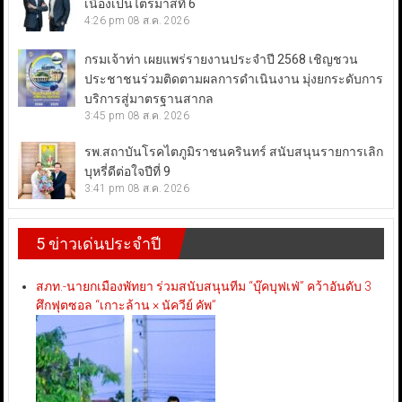
เนื่องเป็นไตรมาสที่ 6
4:26 pm
08 ส.ค. 2026
กรมเจ้าท่า เผยแพร่รายงานประจำปี 2568 เชิญชวน
ประชาชนร่วมติดตามผลการดำเนินงาน มุ่งยกระดับการ
บริการสู่มาตรฐานสากล
3:45 pm
08 ส.ค. 2026
รพ.สถาบันโรคไตภูมิราชนครินทร์ สนับสนุนรายการเลิก
บุหรี่ดีต่อใจปีที่ 9
3:41 pm
08 ส.ค. 2026
5 ข่าวเด่นประจำปี
สภท.-นายกเมืองพัทยา ร่วมสนับสนุนทีม “บุ๊คบุฟเฟ่” คว้าอันดับ 3
ศึกฟุตซอล “เกาะล้าน × นัควีย์ คัพ”