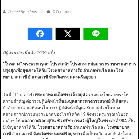
Posted By: admin
0 Comment
มีผู้อ่านข่าวนี้แล้ว 1909 ครั้ง
“ในหลวง” ทรงพระกรุณาโปรดเกล้าโปรดกระหม่อม พระราชทานอาหาร
ปรุงสุกเพื่อสุขภาพให้กับ โรงพยาบาลท่าเรือ อำเภอท่าเรือ และโรง
พยาบาลภาชี อำเภอภาชี จังหวัดพระนครศรีอยุธยา
วันนี้ (14 ต.ค.64)
พระบาทสมเด็จพระเจ้าอยู่หัว
ทรงห่วงใยและทรงให้
ความสำคัญ ต่อการปฏิบัติหน้าที่ของ
บุคลากรทางการแพทย์
ที่เสียสละ
กำลังกาย และอุทิศตนในการปฏิบัติหน้าที่ดูแลรักษาผู้ป่วยในช่วง
สถานการณ์การแพร่ระบาดของโรคโควิด 19 จึงทรงพระกรุณาโปรด
เกล้าฯ ให้
พลอากาศเอก สุบิน ชิวปรีชา กรมวังผู้ใหญ่ในพระองค์ 904
เป็น
ผู้เชิญอาหารให้กับ
โรงพยาบาลท่าเรือ
อำเภอท่าเรือ และ
โรงพยาบาล
ภาชี
อำเภอภาชี
จังหวัดพระนครศรีอยุธยา
เพื่อเป็นขวัญและกำลังใจแก่