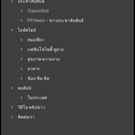
ประชาสัมพันธ์
Classicfind
PR News – ข่าวประชาสัมพันธ์
ไลฟ์สไตล์
ท่องเที่ยว
แฟชั่นโซไซตี้-ดูดวง
สุขภาพ-ความงาม
อาหาร
ช้อป-ชิม-ชิล
คอลัมน์
ในประเทศ
วิดีโอ-คลิปข่าว
ติดต่อเรา