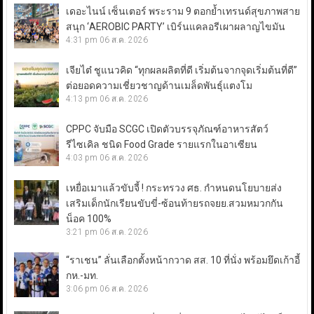
เดอะไนน์ เซ็นเตอร์ พระราม 9 ตอกย้ำเทรนด์สุขภาพสาย
สนุก ‘AEROBIC PARTY’ เบิร์นแคลอรีเผาผลาญไขมัน
4:31 pm
06 ส.ค. 2026
เจียไต๋ ชูแนวคิด “ทุกผลผลิตที่ดี เริ่มต้นจากจุดเริ่มต้นที่ดี”
ต่อยอดความเชี่ยวชาญด้านเมล็ดพันธุ์แตงโม
4:13 pm
06 ส.ค. 2026
CPPC จับมือ SCGC เปิดตัวบรรจุภัณฑ์อาหารสัตว์
รีไซเคิล ชนิด Food Grade รายแรกในอาเซียน
4:03 pm
06 ส.ค. 2026
เหยื่อเมาแล้วขับจี้ ! กระทรวง ศธ. กำหนดนโยบายส่ง
เสริมเด็กนักเรียนขับขี่-ซ้อนท้ายรถจยย.สวมหมวกกัน
น็อค 100%
3:21 pm
06 ส.ค. 2026
“ราเชน” ลั่นเลือกตั้งหน้ากวาด สส. 10 ที่นั่ง พร้อมยึดเก้าอี้
กห.-มท.
3:06 pm
06 ส.ค. 2026