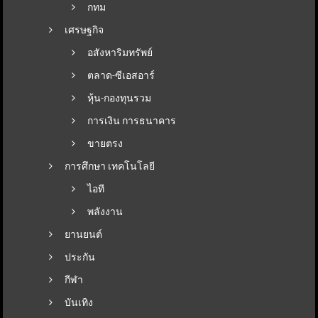
กทม
เศรษฐกิจ
อสังหาริมทรัพย์
ตลาด-ซีเอสอาร์
หุ้น-กองทุนรวม
การเงิน การธนาคาร
ขายตรง
การศึกษา เทคโนโลยี
ไอที
พลังงาน
ยานยนต์
ประกัน
กีฬา
บันเทิง