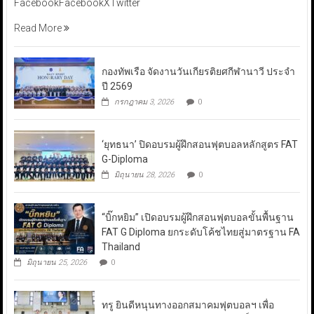
FacebookFacebookXTwitter
Read More
กองทัพเรือ จัดงานวันเกียรติยศกีฬานาวี ประจำ
ปี 2569
กรกฎาคม 3, 2026
0
‘ยุทธนา’ ปิดอบรมผู้ฝึกสอนฟุตบอลหลักสูตร FAT
G-Diploma
มิถุนายน 28, 2026
0
“บิ๊กหยิม” เปิดอบรมผู้ฝึกสอนฟุตบอลขั้นพื้นฐาน
FAT G Diploma ยกระดับโค้ชไทยสู่มาตรฐาน FA
Thailand
มิถุนายน 25, 2026
0
ทรู ยินดีหนุนทางออกสมาคมฟุตบอลฯ เพื่อ