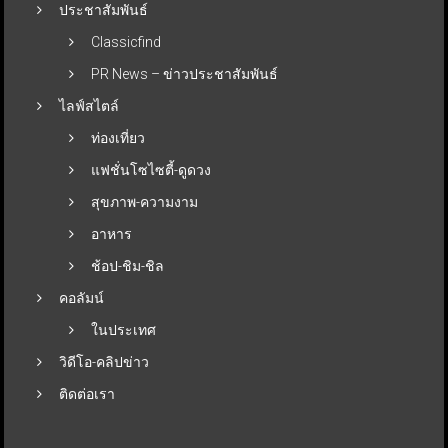
ประชาสัมพันธ์
Classicfind
PR News – ข่าวประชาสัมพันธ์
ไลฟ์สไตล์
ท่องเที่ยว
แฟชั่นโซไซตี้-ดูดวง
สุขภาพ-ความงาม
อาหาร
ช้อป-ชิม-ชิล
คอลัมน์
ในประเทศ
วิดีโอ-คลิปข่าว
ติดต่อเรา