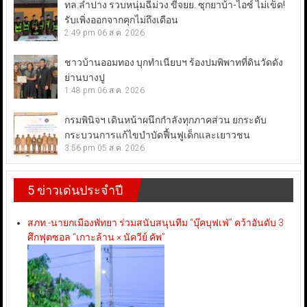
ทล.ลำปาง รวบหนุ่มฉี่ม่วง ขี่จยย. ซุกยาบ้า-ไอซ์ ไม่เข็ด!
รับเพิ่งออกจากคุกไม่ถึงเดือน
2:49 pm
06 ส.ค. 2026
ชาวบ้านออมทอง บุกทำเนียบฯ ร้องปมพิพาทที่ดินวัดดัง
ย่านบางปู
1:48 pm
06 ส.ค. 2026
กรมพินิจฯ เดินหน้าผนึกกำลังทุกภาคส่วน ยกระดับ
กระบวนการแก้ไขบำบัดฟื้นฟูเด็กและเยาวชน
3:56 pm
05 ส.ค. 2026
5 ข่าวเด่นประจำปี
สภท.-นายกเมืองพัทยา ร่วมสนับสนุนทีม “บุ๊คบุฟเฟ่” คว้าอันดับ 3
ศึกฟุตซอล “เกาะล้าน × นัควีย์ คัพ”