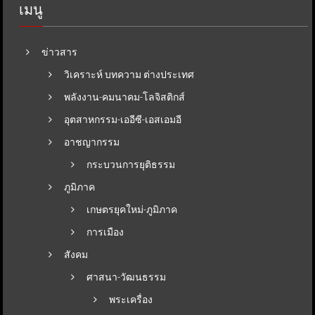
เมนู
ข่าวสาร
วิเคราะห์ บทความ ต่างประเทศ
พลังงาน-คมนาคม-โลจิสติกส์
อุตสาหกรรม-เออีซี-เอสเอมอี
อาชญากรรม
กระบวนการยุติธรรม
ภูมิภาค
เกษตรยุคใหม่-ภูมิภาค
การเมือง
สังคม
ศาสนา-วัฒนธรรม
พระเครื่อง