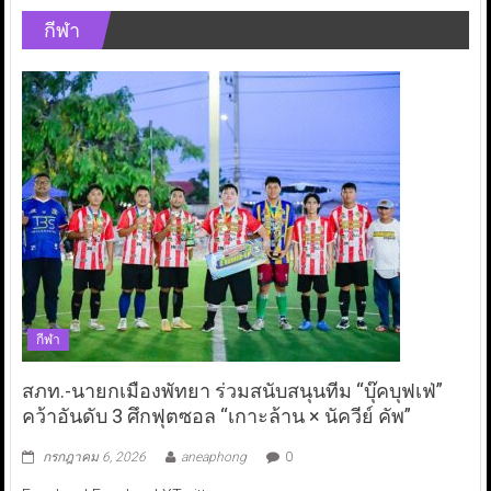
กีฬา
กีฬา
สภท.-นายกเมืองพัทยา ร่วมสนับสนุนทีม “บุ๊คบุฟเฟ่”
คว้าอันดับ 3 ศึกฟุตซอล “เกาะล้าน × นัควีย์ คัพ”
กรกฎาคม 6, 2026
aneaphong
0