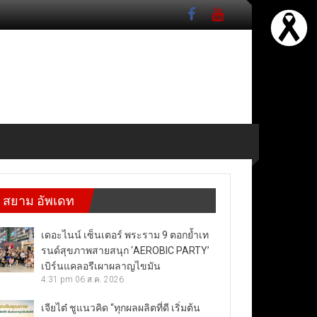
สยาม อัพเดท
เดอะไนน์ เซ็นเตอร์ พระราม 9 ตอกย้ำเท
รนด์สุขภาพสายสนุก ‘AEROBIC PARTY’
เบิร์นแคลอรีเผาผลาญไขมัน
4:31 pm
06 ส.ค. 2026
เจียไต๋ ชูแนวคิด “ทุกผลผลิตที่ดี เริ่มต้น