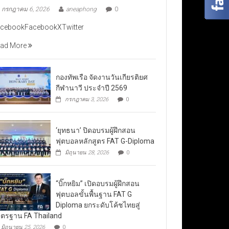
กรกฎาคม 6, 2026
aneaphong
0
cebookFacebookXTwitter
ad More
กองทัพเรือ จัดงานวันเกียรติยศ
กีฬานาวี ประจำปี 2569
กรกฎาคม 3, 2026
0
‘ยุทธนา’ ปิดอบรมผู้ฝึกสอน
ฟุตบอลหลักสูตร FAT G-Diploma
มิถุนายน 28, 2026
0
“บิ๊กหยิม” เปิดอบรมผู้ฝึกสอน
ฟุตบอลขั้นพื้นฐาน FAT G
Diploma ยกระดับโค้ชไทยสู่
ตรฐาน FA Thailand
มิถุนายน 25, 2026
0