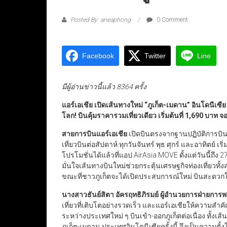
Posted By: aneaphong
0 Comment
Facebook
Twitter
Line
มีผู้อ่านข่าวนี้แล้ว 8364 ครั้ง
แอร์เอเชีย เปิดเส้นทางใหม่
“
ภูเก็ต-เมดาน
”
อินโดนีเซี
โลก! บินคุ้มราคารวมเที่ยวเดียว เริ่มต้นที่
1,
690
บาท จอ
สายการบินแอร์เอเชีย
เปิดบินตรงจากฐานปฏิบัติการบินภ
เที่ยวบินต่อสัปดาห์ ทุกวันจันทร์ พุธ ศุกร์ และอาทิตย์ เ
โปรโมชั่นได้แล้วที่แอป AirAsia MOVE ตั้งแต่วันนี้ถึง 
มั่นใจเส้นทางบินใหม่ช่วยกระตุ้นเศรษฐกิจท่องเที่ยวทั้ง
ขณะที่ชาวภูเก็ตจะได้เปิดประสบการณ์ใหม่ บินสะดวกใ
นางสาวธันย์สิตา อัครฤทธิภิรมย์ ผู้อำนวยการฝ่ายการ
เที่ยวที่เติบโตอย่างรวดเร็ว และแอร์เอเชียให้ความสำ
ระหว่างประเทศใหม่ ๆ บินเข้า-ออกภูเก็ตต่อเนื่อง ทั้งเ
ภูเก็ต-เมดาน ประเทศอินโดนีเซียครั้งนี้ จึงเป็นความ