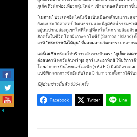
ภูเก็ต ดึงนักท่องเที่ยวกลุ่มใหม่ ๆ เข้ามาท่องเที่ยวมากขึ
“
เมดาน
”
ประเทศอินโดนีเซีย เป็นเมืองหลักบนเกาะสุมาต
ยังคงประวัติศาสตร์ วัฒนธรรมและมีภูมิทัศน์ธรรมชาต
อยู่บนปากปล่องภูเขาไฟที่ใหญ่ที่สุดในโลก รายล้อมด้ว
สักครั้งในชีวิต โดยมีเกาะซาโมซีร์ (Samosir Island) ต
อาทิ
“
พระราชวังไม้มุน
”
ที่ผสมผสานวัฒนธรรมหลากห
แอร์เอเชีย
พร้อมให้บริการเส้นทางบินตรง
“ภูเก็ต-เมด
ต่อสัปดาห์ ทุกวันจันทร์ พุธ ศุกร์ และอาทิตย์ ให้บริก
โดยสายการบินไทยแอร์เอเชีย (รหัส FD) มีสถิติตรงต่อเว
แปซิฟิก จากการจัดอันดับโดย Cirium รวมทั้งการได้ร
มีผู้อ่านข่าวนี้แล้ว 8364 ครั้ง
Facebook
Twitter
Line