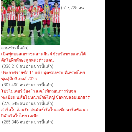
(517,225 คน
อ่านข่าวนี้แล้ว)
เปิดฟุตบอลเยาวชนสานฝัน 4 จังหวัดชายแดนใต้
คัดไปฝึกทักษะลูกหนังต่างแดน
(336,210 คน อ่านข่าวนี้แล้ว)
ประกาศรายชื่อ 14 แข้ง ฟุตซอลชายทีมชาติไทย
ชุดสู้ศึกซีเกมส์ 2025
(307,490 คน อ่านข่าวนี้แล้ว)
โปรโมเตอร์ ร้อง “ก.ล.ต.” เพิกถอนการรับจด
ทะเบียน บ.สื่อโฆษณายักษ์ใหญ่ ข้อหาปลอมเอกสาร
(276,548 คน อ่านข่าวนี้แล้ว)
ส.เรือใบ ต้อนรับ สหพันธ์เรือใบเอเชีย หารือพัฒนา
กีฬาเรือใบไทย-เอเชีย
(265,348 คน อ่านข่าวนี้แล้ว)