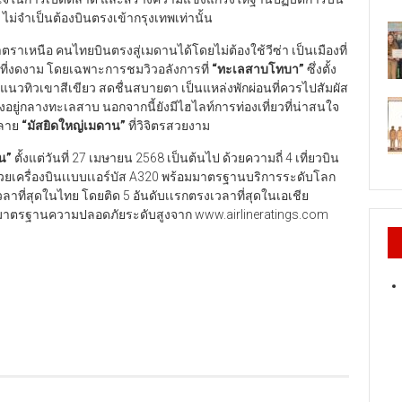
้น ไม่จำเป็นต้องบินตรงเข้ากรุงเทพเท่านั้น
ราเหนือ คนไทยบินตรงสู่เมดานได้โดยไม่ต้องใช้วีซ่า เป็นเมืองที่
ิที่งดงาม โดยเฉพาะการชมวิวอลังการที่
“
ทะเลสาบโทบา
”
ซึ่งตั้ง
ยแนวทิวเขาสีเขียว สดชื่นสบายตา เป็นแหล่งพักผ่อนที่ควรไปสัมผัส
ั้งอยู่กลางทะเลสาบ นอกจากนี้ยังมีไฮไลท์การท่องเที่ยวที่น่าสนใจ
ลาย
“
มัสยิดใหญ่เมดาน
”
ที่วิจิตรสวยงาม
าน”
ตั้งแต่วันที่ 27 เมษายน 2568 เป็นต้นไป ด้วยความถี่ 4 เที่ยวบิน
ารด้วยเครื่องบินเเบบเเอร์บัส A320 พร้อมมาตรฐานบริการระดับโลก
ลาที่สุดในไทย โดยติด 5 อันดับเเรกตรงเวลาที่สุดในเอเชีย
ับมาตรฐานความปลอดภัยระดับสูงจาก www.airlineratings.com