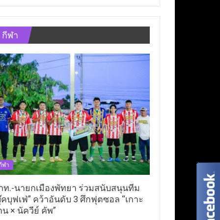
กีฬา
กีฬา
ภท.-นายกเมืองพัทยา ร่วมสนับสนุนทีม
ุ๊คบุฟเฟ่” คว้าอันดับ 3 ศึกฟุตซอล “เกาะ
าน × นัควีย์ คัพ”