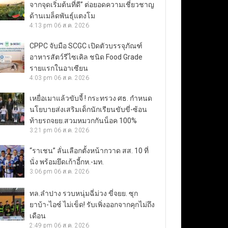
จากจุดเริ่มต้นที่ดี” ต่อยอดความเชี่ยวชาญ
ด้านเมล็ดพันธุ์แตงโม
4:13 pm
06 ส.ค. 2026
CPPC จับมือ SCGC เปิดตัวบรรจุภัณฑ์
อาหารสัตว์รีไซเคิล ชนิด Food Grade
รายแรกในอาเซียน
4:03 pm
06 ส.ค. 2026
เหยื่อเมาแล้วขับจี้ ! กระทรวง ศธ. กำหนด
นโยบายส่งเสริมเด็กนักเรียนขับขี่-ซ้อน
ท้ายรถจยย.สวมหมวกกันน็อค 100%
3:21 pm
06 ส.ค. 2026
“ราเชน” ลั่นเลือกตั้งหน้ากวาด สส. 10 ที่
นั่ง พร้อมยึดเก้าอี้กห.-มท.
3:06 pm
06 ส.ค. 2026
ทล.ลำปาง รวบหนุ่มฉี่ม่วง ขี่จยย. ซุก
ยาบ้า-ไอซ์ ไม่เข็ด! รับเพิ่งออกจากคุกไม่ถึง
เดือน
2:49 pm
06 ส.ค. 2026