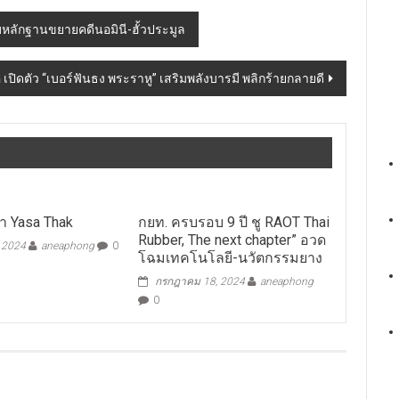
ก็บหลักฐานขยายคดีนอมินี-ฮั้วประมูล
ค เปิดตัว “เบอร์ฟันธง พระราหู” เสริมพลังบารมี พลิกร้ายกลายดี
า Yasa Thak
กยท. ครบรอบ 9 ปี ชู RAOT Thai
Rubber, The next chapter” อวด
, 2024
aneaphong
0
โฉมเทคโนโลยี-นวัตกรรมยาง
กรกฎาคม 18, 2024
aneaphong
0