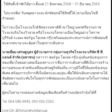
· ใช้สิทธิ์เข้าพักได้ยาว ตั้งแต่ 21 สิงหาคม 2568 – 31 มีนาคม 2569
· ไม่บวกเพิ่ม! วันหยุดยาวและนักขัตฤกษ์ใช้สิทธิ์ได้ (ตามเงื่อนไขที่
กำหนด)
ไม่ว่าจะเป็นโรงแรมใกล้ชิดธรรมชาติที่ เขาใหญ่-นครศรีธรรมราช
โรงแรมริมโขงวิวสวย หรือโรงแรมใจกลางเมืองใหญ่อย่าง โคราช
บุรีรัมย์ ระยอง ฟอร์จูน โฮเทล กรุ๊ป พร้อมมอบประสบการณ์การพักผ่อนที่
สะดวกสบาย และคุ้มค่าในทุกการเดินทาง
นายเยี่ยม เศรษฐบุตร ผู้อำนวยการ กลุ่มงานธุรกิจโรงแรม บริษัท ซี.พี.
แลนด์ จำกัด (มหาชน)
กล่าวว่า ฟอร์จูน โฮเทล กรุ๊ป มุ่งมั่นสนับสนุนการ
ท่องเที่ยวไทยอย่างต่อเนื่องเพราะเราเชื่อว่าการเดินทางที่ดีเป็นการสร้าง
ความสุขและช่วยขับเคลื่อนเศรษฐกิจท้องถิ่น เราภูมิใจที่ได้มอบข้อเสนอ
พิเศษ พร้อมการบริการที่เป็นมิตรและอบอุ่น เพื่อให้นักเดินทางทุกท่านได้
สัมผัสความประทับใจในทุกการพักผ่อนและเป็นแรงบันดาลใจในการท่อง
เที่ยวต่อไป
ผู้สนใจสามารถสอบถามข้อมูลเพิ่มเติมหรือสำรองบัตรกำนัลได้ที่
Tel. 064-585-9945, 092-426-2265
Line OA: @fortunehotelgroup