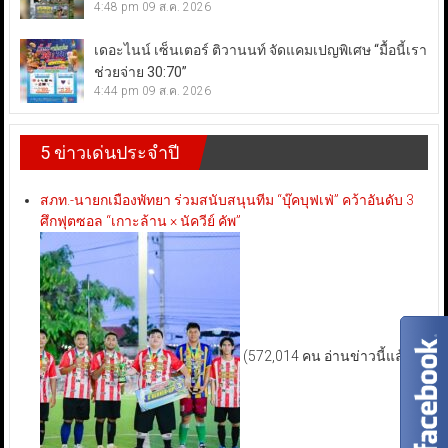
4:48 pm
09 ส.ค. 2026
เดอะไนน์ เซ็นเตอร์ ติวานนท์ จัดแคมเปญพิเศษ “มื้อนี้เรา
ช่วยจ่าย 30:70”
4:44 pm
09 ส.ค. 2026
5 ข่าวเด่นประจำปี
สภท.-นายกเมืองพัทยา ร่วมสนับสนุนทีม “บุ๊คบุฟเฟ่” คว้าอันดับ 3
ศึกฟุตซอล “เกาะล้าน × นัควีย์ คัพ”
(572,014 คน อ่านข่าวนี้แล้ว)