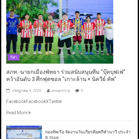
กีฬา
สภท.-นายกเมืองพัทยา ร่วมสนับสนุนทีม “บุ๊คบุฟเฟ่”
คว้าอันดับ 3 ศึกฟุตซอล “เกาะล้าน × นัควีย์ คัพ”
กรกฎาคม 6, 2026
aneaphong
0
FacebookFacebookXTwitter
Read More
กองทัพเรือ จัดงานวันเกียรติยศกีฬานาวี ประจำ
ปี 2569