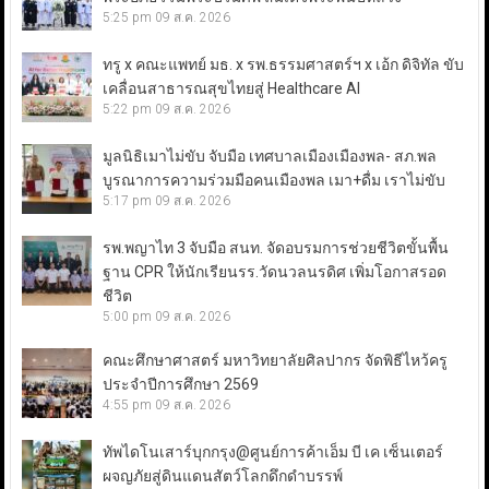
5:25 pm
09 ส.ค. 2026
ทรู x คณะแพทย์ มธ. x รพ.ธรรมศาสตร์ฯ x เอ้ก ดิจิทัล ขับ
เคลื่อนสาธารณสุขไทยสู่ Healthcare AI
5:22 pm
09 ส.ค. 2026
มูลนิธิเมาไม่ขับ จับมือ เทศบาลเมืองเมืองพล- สภ.พล
บูรณาการความร่วมมือคนเมืองพล เมา+ดื่ม เราไม่ขับ
5:17 pm
09 ส.ค. 2026
รพ.พญาไท 3 จับมือ สนท. จัดอบรมการช่วยชีวิตขั้นพื้น
ฐาน CPR ให้นักเรียนรร.วัดนวลนรดิศ เพิ่มโอกาสรอด
ชีวิต
5:00 pm
09 ส.ค. 2026
คณะศึกษาศาสตร์ มหาวิทยาลัยศิลปากร จัดพิธีไหว้ครู
ประจำปีการศึกษา 2569
4:55 pm
09 ส.ค. 2026
ทัพไดโนเสาร์บุกกรุง@ศูนย์การค้าเอ็ม บี เค เซ็นเตอร์
ผจญภัยสู่ดินแดนสัตว์โลกดึกดำบรรพ์