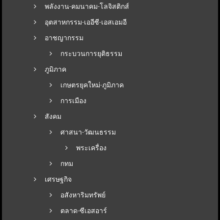
พลังงาน-คมนาคม-โลจิสติกส์
อุตสาหกรรม-เออีซี-เอสเอมอี
อาชญากรรม
กระบวนการยุติธรรม
ภูมิภาค
เกษตรยุคใหม่-ภูมิภาค
การเมือง
สังคม
ศาสนา-วัฒนธรรม
พระเครื่อง
กทม
เศรษฐกิจ
อสังหาริมทรัพย์
ตลาด-ซีเอสอาร์