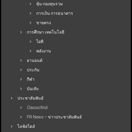
หุ้น-กองทุนรวม
การเงิน การธนาคาร
ขายตรง
การศึกษา เทคโนโลยี
ไอที
พลังงาน
ยานยนต์
ประกัน
กีฬา
บันเทิง
ประชาสัมพันธ์
Classicfind
PR News – ข่าวประชาสัมพันธ์
ไลฟ์สไตล์