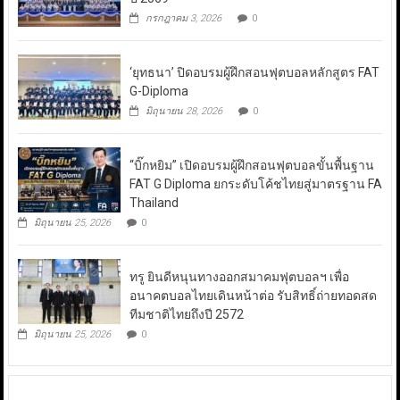
กรกฎาคม 3, 2026
0
‘ยุทธนา’ ปิดอบรมผู้ฝึกสอนฟุตบอลหลักสูตร FAT
G-Diploma
มิถุนายน 28, 2026
0
“บิ๊กหยิม” เปิดอบรมผู้ฝึกสอนฟุตบอลขั้นพื้นฐาน
FAT G Diploma ยกระดับโค้ชไทยสู่มาตรฐาน FA
Thailand
มิถุนายน 25, 2026
0
ทรู ยินดีหนุนทางออกสมาคมฟุตบอลฯ เพื่อ
อนาคตบอลไทยเดินหน้าต่อ รับสิทธิ์ถ่ายทอดสด
ทีมชาติไทยถึงปี 2572
มิถุนายน 25, 2026
0