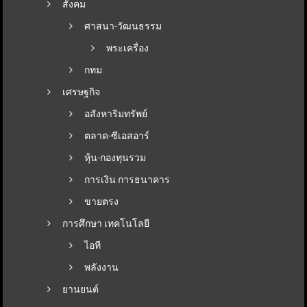
สังคม
ศาสนา-วัฒนธรรม
พระเครื่อง
กทม
เศรษฐกิจ
อสังหาริมทรัพย์
ตลาด-ซีเอสอาร์
หุ้น-กองทุนรวม
การเงิน การธนาคาร
ขายตรง
การศึกษา เทคโนโลยี
ไอที
พลังงาน
ยานยนต์