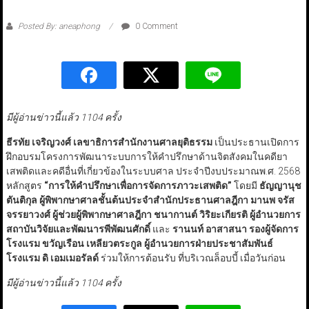
Posted By: aneaphong
0 Comment
มีผู้อ่านข่าวนี้แล้ว 1104 ครั้ง
ธีรทัย เจริญวงศ์ เลขาธิการสำนักงานศาลยุติธรรม
เป็นประธานเปิดการ
ฝึกอบรมโครงการพัฒนาระบบการให้คำปรึกษาด้านจิตสังคมในคดียา
เสพติดและคดีอื่นที่เกี่ยวข้องในระบบศาล ประจำปีงบประมาณพ.ศ. 2568
หลักสูตร
“การให้คำปรึกษาเพื่อการจัดการภาวะเสพติด”
โดยมี
ธัญญานุช
ตันติกุล ผู้พิพากษาศาลชั้นต้นประจำสำนักประธานศาลฎีกา มานพ จรัส
จรรยาวงศ์ ผู้ช่วยผู้พิพากษาศาลฎีกา ชนากานต์ วิริยะเกียรติ ผู้อำนวยการ
สถาบันวิจัยและพัฒนารพีพัฒนศักดิ์
และ
รานนท์ อาสาสนา รองผู้จัดการ
โรงแรม ขวัญเรือน เหลียวตระกูล ผู้อำนวยการฝ่ายประชาสัมพันธ์
โรงแรม ดิ เอมเมอรัลด์
ร่วมให้การต้อนรับ ที่บริเวณล็อบบี้ เมื่อวันก่อน
มีผู้อ่านข่าวนี้แล้ว 1104 ครั้ง