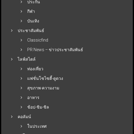
ประกัน
กีฬา
บันเทิง
ประชาสัมพันธ์
Classicfind
PR News – ข่าวประชาสัมพันธ์
ไลฟ์สไตล์
ท่องเที่ยว
แฟชั่นโซไซตี้-ดูดวง
สุขภาพ-ความงาม
อาหาร
ช้อป-ชิม-ชิล
คอลัมน์
ในประเทศ