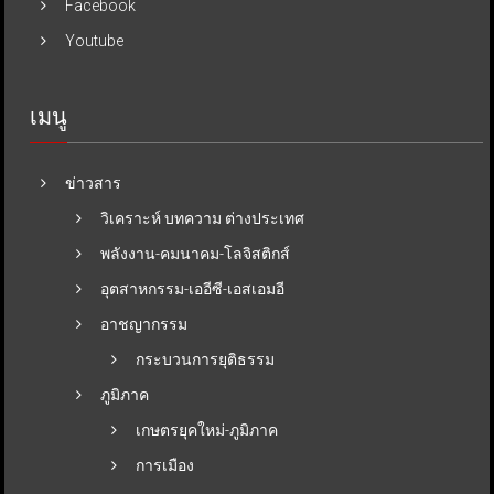
Facebook
Youtube
เมนู
ข่าวสาร
วิเคราะห์ บทความ ต่างประเทศ
พลังงาน-คมนาคม-โลจิสติกส์
อุตสาหกรรม-เออีซี-เอสเอมอี
อาชญากรรม
กระบวนการยุติธรรม
ภูมิภาค
เกษตรยุคใหม่-ภูมิภาค
การเมือง