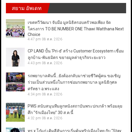
สยาม อัพเดท
เขตทวีวัฒนา จับมือ มูลนิธิครอบครัวพอเพียง จัด
โครงการ TO BE NUMBER ONE Thawi Watthana Next
Choice
4:47 pm
08 ส.ค. 2026
CP LAND ปั้น ‘Pri-d’ สร้าง Customer Ecosystem เชื่อม
ลูกบ้าน-พันธมิตร ขยายมูลค่าธุรกิจระยะยาว
4:43 pm
08 ส.ค. 2026
รถพยาบาลคันนี้…ยังต้องกลับมาช่วยชีวิตผู้คน ขอเชิญ
ร่วมเป็นส่วนหนึ่งในการซ่อมรถพยาบาล มูลนิธิกุศล
ศรัทธา อ.พระแสง
4:34 pm
08 ส.ค. 2026
PWS สนับสนุนทีมลูกหนังสถาบันพระปกเกล้า พร้อมลุย
ศึก “รักเมืองไทย” 30 ส.ค.นี้
4:32 pm
08 ส.ค. 2026
ทรู x โก๋แก่ เติมสีสันการเริ่มต้นทริปเมืองไทย กับ “Stay