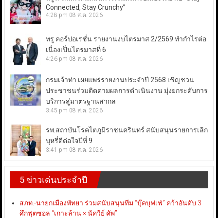
Connected, Stay Crunchy”
4:28 pm
08 ส.ค. 2026
ทรู คอร์ปอเรชั่น รายงานงบไตรมาส 2/2569 ทำกำไรต่อ
เนื่องเป็นไตรมาสที่ 6
4:26 pm
08 ส.ค. 2026
กรมเจ้าท่า เผยแพร่รายงานประจำปี 2568 เชิญชวน
ประชาชนร่วมติดตามผลการดำเนินงาน มุ่งยกระดับการ
บริการสู่มาตรฐานสากล
3:45 pm
08 ส.ค. 2026
รพ.สถาบันโรคไตภูมิราชนครินทร์ สนับสนุนรายการเลิก
บุหรี่ดีต่อใจปีที่ 9
3:41 pm
08 ส.ค. 2026
5 ข่าวเด่นประจำปี
สภท.-นายกเมืองพัทยา ร่วมสนับสนุนทีม “บุ๊คบุฟเฟ่” คว้าอันดับ 3
ศึกฟุตซอล “เกาะล้าน × นัควีย์ คัพ”