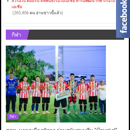
ส.เรือใบ ต้อนรับ สหพันธ์เรือใบเอเชีย หารือพัฒนากีฬาเรือใบไทย-
เอเชีย
(265,406 คน อ่านข่าวนี้แล้ว)
กีฬา
กีฬา