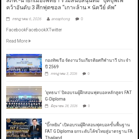
สภท.-นายกเมืองพัทยา ร่วมสนับสนุนทีม “บุ๊คบุฟเฟ่”
คว้าอันดับ 3 ศึกฟุตซอล “เกาะล้าน × นัควีย์ คัพ”
กรกฎาคม 6, 2026
aneaphong
0
FacebookFacebookXTwitter
Read More
กองทัพเรือ จัดงานวันเกียรติยศกีฬานาวี ประจำ
ปี 2569
กรกฎาคม 3, 2026
0
‘ยุทธนา’ ปิดอบรมผู้ฝึกสอนฟุตบอลหลักสูตร FAT
G-Diploma
มิถุนายน 28, 2026
0
“บิ๊กหยิม” เปิดอบรมผู้ฝึกสอนฟุตบอลขั้นพื้นฐาน
FAT G Diploma ยกระดับโค้ชไทยสู่มาตรฐาน FA
Thailand